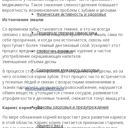
медикаменты. Такое снижение слюноотделения повышает
вероятность возникновения проблем с зубами и дёснами.
Физическая активность и здоровье
Истончение эмали
Со временем зубы становятся темнее, и это не всегда
Производственная гимнастика
связано с воздействием пищевых красителей. Эмаль сама по
себе прозрачная, и когда она истончается, сквозь неё
проступает более тёмный дентиновый слой. Ускоряют этот
процесс вредные привычки, такие как курение и частое
Стресс и здоровье
употребление окрашивающих напитков.
Уменьшение объема десны
Сохранение мужского здоровья
В процессе старения происходит опущение края десны, из-за
чего оголяются корни зубов. Этот процесс часто встречается
у пожилых людей и связан с возрастными изменениями в
тканях пародонта: ухудшается кровоснабжение, нарушается
Академия здоровья
обмен веществ, утолщаются стенки сосудов, развивается
атрофия кости и десневых тканей, снижается тонус мышц рта.
Основы здоровья и предупреждения
Кариес корня зуба
По мере обнажения корней возрастает риск развития кариеса
в этой области. Кариес корня считается признаком старения,
лишнего веса
так как у молодых пациентов он выявляется крайне редко.