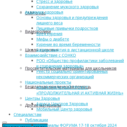
Стресс и здоровье
Сохранение мужского здоровья
Академия здоровья
СМИ о нас
Основы здоровья и предупреждения
лишнего веса
Пищевые привычки подростков
Видеоролики
Вред курения
Мифы о диабете
Курение во время беременности
Запись занятия в дистанционной школе
Школы здоровья
Взаимодействие с СОНКО
РОО «Общество профилактики заболеваний
и сохранения здоровья»
Просветительские материалы для школьников
Реестр социально ориентированных
некоммерческих организаций
Национальные проекты
Бесплатная юридическая помощь
НАЦИОНАЛЬНЫЙ ПРОЕКТ
«ПРОДОЛЖИТЕЛЬНАЯ И АКТИВНАЯ ЖИЗНЬ»
Центры Здоровья
Адреса Центров Здоровья
Другие материалы
Мобильный Центр здоровья
Cпециалистам
Публикации
Материалы ФОРУМА 17-18 октября 2024