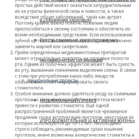
простых действий может оказаться затруднительным
из-за утраты физической силы и ловкости, а также
вследствие общих заболеваний, таких как артрит.
и сохранения здоровья»
Поэтому крайне важно помочь пожилым людям
приспособиться к своему состоянию и обеспечить их
всеми необходимыми средствами. Если использование
Реестр социально ориентированных
зубной щётки становится сложной задачей, её можно
заменить марлей или салфетками.
Приём определённых медикаментозных препаратов
может отрицательно повлиять на здоровье полости
некоммерческих организаций
рта. Одним из побочных эффектов может быть сухость
во рту, вызванная снижением выделения слюны. В связи
с этим при употреблении каких-либо лекарств
Национальные проекты
обязательно стоит информировать своего
стоматолога.
Особое внимание должно уделяться уходу за съёмными
протезами. Неправильная подгонка протеза может
НАЦИОНАЛЬНЫЙ ПРОЕКТ
привести к развитию стоматита. Ещё одной
распространённой проблемой является чрезмерное
продление срока эксплуатации протезов, некоторые из
«ПРОДОЛЖИТЕЛЬНАЯ И АКТИВНАЯ ЖИЗНЬ»
которых используются до 10-15 лет. Необходимо
строго соблюдать рекомендуемые сроки ношения
протезов, иначе возможны аллергические стоматиты и