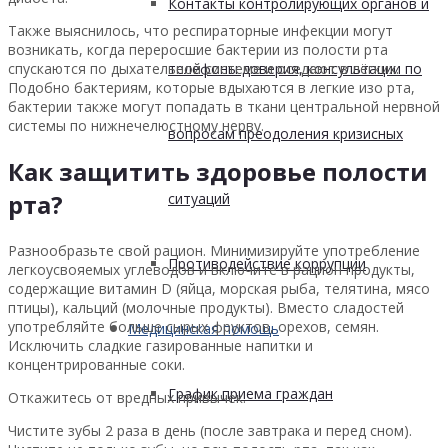
Контакты контролирующих органов и
Также выяснилось, что респираторные инфекции могут
возникать, когда переросшие бактерии из полости рта
спускаются по дыхательной системе и оседают в лёгких.
телефоны доверия, консультации по
Подобно бактериям, которые вдыхаются в легкие изо рта,
бактерии также могут попадать в ткани центральной нервной
системы по нижнечелюстному нерву.
вопросам преодоления кризисных
Как защитить здоровье полости
рта?
ситуаций
Разнообразьте свой рацион. Минимизируйте употребление
Противодействие коррупции
легкоусвояемых углеводов и включите в рацион продукты,
содержащие витамин D (яйца, морская рыба, телятина, мясо
птицы), кальций (молочные продукты). Вместо сладостей
употребляйте больше сырых фруктов, орехов, семян.
Медицинская помощь
Исключить сладкие газированные напитки и
концентрированные соки.
График приема граждан
Откажитесь от вредных привычек.
Чистите зубы 2 раза в день (после завтрака и перед сном).