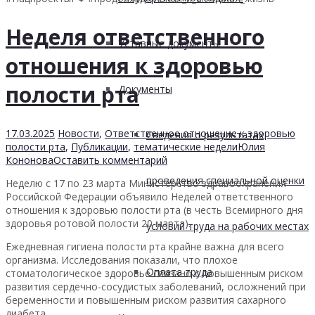
Неделя ответственного
Уставные документы
отношения к здоровью
полости рта
Документы
17.03.2025
Новости
,
Ответственное отношение к здоровью
Сведения о результатах
полости рта
,
Публикации
,
тематические недели
Юлия
Кононова
Оставить комментарий
проведения специальной оценки
Неделю с 17 по 23 марта Министерство здравоохранения
Российской Федерации объявило Неделей ответственного
отношения к здоровью полости рта (в честь Всемирного дня
здоровья ротовой полости 20 марта).
условий труда на рабочих местах
Ежедневная гигиена полости рта крайне важна для всего
организма. Исследования показали, что плохое
Оплата труда
стоматологическое здоровье связано с повышенным риском
развития сердечно-сосудистых заболеваний, осложнений при
беременности и повышенным риском развития сахарного
диабета.