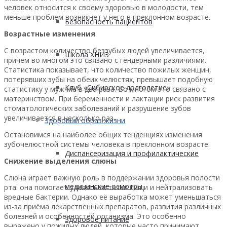
человек относится к своему здоровью в молодости, тем
меньше проблем возникнет у него в преклонном возрасте.
Безопасность пациентов
Возрастные изменения
С возрастом количество беззубых людей увеличивается,
Школа ХНИЗ
причем во многом это связано с гендерными различиями.
Статистика показывает, что количество пожилых женщин,
потерявших зубы на обеих челюстях, превышает подобную
Клуб «Сибирское долголетие»
статистику у мужчин в два раза. Во многом это связано с
материнством. При беременности и лактации риск развития
стоматологических заболеваний и разрушение зубов
увеличивается в несколько раз.
Здоровый образ жизни
Остановимся на наиболее общих тенденциях изменения
зубочелюстной системы человека в преклонном возрасте.
Диспансеризация и профилактические
Снижение выделения слюны
Слюна играет важную роль в поддержании здоровья полости
медицинские осмотры
рта: она помогает удалять остатки пищи и нейтрализовать
вредные бактерии. Однако её выработка может уменьшаться
из-за приёма лекарственных препаратов, развития различных
болезней и особенностей организма. Это особенно
Здоровое питание
выражено у пожилых людей, которые часто принимают