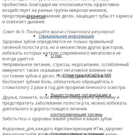
пробиотики. Благодаря им ополаскиватель эффективно
воздействует на разные группы микроорганизмов,
предотвращает воспаление дёсен, защищает зубы от кариеса
О центре
и освежает дыхание.
Совет № 5: Посещайте врача-стоматолога регулярно!
Официальная информация
Здоровье зубов определяется не только правильной
гигиеной полости рта, но и множеством других факторов,
избежать которых жителю современного мегаполиса не
О нас
всегда удаётся.
Неправильное питание, стрессы, недосыпание, ослабленный
иммунитет также оказывают негативное влияние на
Структура ККЦОЗ и МП
состояние зубов и дёсен. Поэтому даже если вас не
беспокоит зубная боль, обязательно обращайтесь к
стоматологу 2 раза в год для профилактического осмотра.
Вышестоящие организации и
Друзья, помните, если вовремя обнаружить проблему и
предотвратить заболевание полости рта, можно избежать
длительного и дорогостоящего лечения.
контролирующие органы
Заботьтесь о здоровье вашей улыбки и ваших зубах.
#здоровье_для_каждого #диспансеризация #Так_здорово
Государственное задание
#НацпроектыРФ #продолжительная_и_активная_жизнь