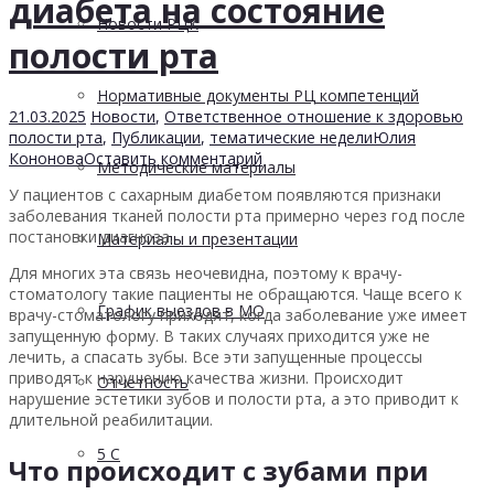
диабета на состояние
Новости РЦК
полости рта
Нормативные документы РЦ компетенций
21.03.2025
Новости
,
Ответственное отношение к здоровью
полости рта
,
Публикации
,
тематические недели
Юлия
Кононова
Оставить комментарий
Методические материалы
У пациентов с сахарным диабетом появляются признаки
заболевания тканей полости рта примерно через год после
постановки диагноза.
Материалы и презентации
Для многих эта связь неочевидна, поэтому к врачу-
стоматологу такие пациенты не обращаются. Чаще всего к
График выездов в МО
врачу-стоматологу приходят, когда заболевание уже имеет
запущенную форму. В таких случаях приходится уже не
лечить, а спасать зубы. Все эти запущенные процессы
приводят к нарушению качества жизни. Происходит
Отчетность
нарушение эстетики зубов и полости рта, а это приводит к
длительной реабилитации.
5 С
Что происходит с зубами при