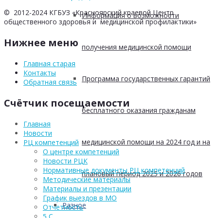
© 2012-2024 КГБУЗ «Красноярский краевой Центр
Информация о возможности
общественного здоровья и медицинской профилактики»
Нижнее меню
получения медицинской помощи
Главная старая
Контакты
Программа государственных гарантий
Обратная связь
Счётчик посещаемости
бесплатного оказания гражданам
Главная
Новости
медицинской помощи на 2024 год и на
РЦ компетенций
О центре компетенций
Новости РЦК
Нормативные документы РЦ компетенций
плановый период 2025 и 2026 годов
Методические материалы
Материалы и презентации
График выездов в МО
Разное
Отчетность
5 С