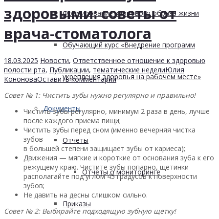
здоровыми: советы от
Формирование здорового образа жизни
врача-стоматолога
Обучающий курс «Внедрение программ
18.03.2025
Новости
,
Ответственное отношение к здоровью
полости рта
,
Публикации
,
тематические недели
Юлия
укрепления здоровья на рабочем месте»
Кононова
Оставить комментарий
Совет № 1: Чистить зубы нужно регулярно и правильно!
Документы
Чистить зубы регулярно, минимум 2 раза в день, лучше
после каждого приема пищи;
Чистить зубы перед сном (именно вечерняя чистка
зубов
Отчеты
в большей степени защищает зубы от кариеса);
Движения — мягкие и короткие от основания зуба к его
режущему краю. Чистите зубы попарно, щетинки
Отчеты о мониторинге
располагайте под углом 45 градусов к поверхности
зубов;
Не давить на десны слишком сильно.
Приказы
Совет № 2: Выбирайте подходящую зубную щетку!