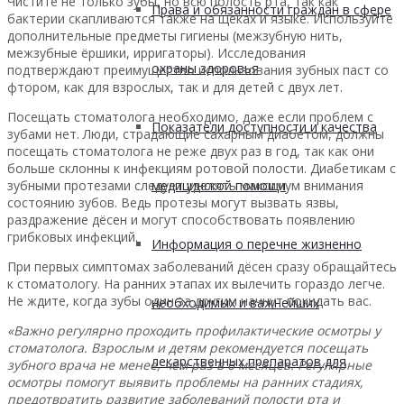
Чистите не только зубы, но всю полость рта, так как
Права и обязанности граждан в сфере
бактерии скапливаются также на щеках и языке. Используйте
дополнительные предметы гигиены (межзубную нить,
межзубные ёршики, ирригаторы). Исследования
охраны здоровья
подтверждают преимущество использования зубных паст со
фтором, как для взрослых, так и для детей с двух лет.
Посещать стоматолога необходимо, даже если проблем с
Показатели доступности и качества
зубами нет. Люди, страдающие сахарным диабетом, должны
посещать стоматолога не реже двух раз в год, так как они
больше склонны к инфекциям ротовой полости. Диабетикам с
зубными протезами следует уделять максимум внимания
медицинской помощи
состоянию зубов. Ведь протезы могут вызвать язвы,
раздражение дёсен и могут способствовать появлению
грибковых инфекций.
Информация о перечне жизненно
При первых симптомах заболеваний дёсен сразу обращайтесь
к стоматологу. На ранних этапах их вылечить гораздо легче.
Не ждите, когда зубы один за другим начнут покидать вас.
необходимых и важнейших
«Важно регулярно проходить профилактические осмотры у
стоматолога. Взрослым и детям рекомендуется посещать
лекарственных препаратов для
зубного врача не менее, чем раз в 6 месяцев. Регулярные
осмотры помогут выявить проблемы на ранних стадиях,
предотвратить развитие заболеваний полости рта и