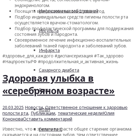
эндокринологом.
Инфекционных заболеваний
Посещать врача-стоматолога 2 раза в год.
Подбор индивидуальных средств гигиены полости рта
осуществляется врачом-стоматологом.
Подбор профилактической программы для поддержания
Инсульта
состояния зубов и пародонта.
Своевременное лечение инфекционно-воспалительных
заболеваний тканей пародонта и заболеваний зубов.
Инфаркта
#здоровье_для_каждого #диспансеризация #Так_здорово
#НацпроектыРФ #продолжительная_и_активная_жизнь
Сахарного диабета
Здоровая улыбка в
«серебряном возрасте»
Рака
20.03.2025
Новости
,
Ответственное отношение к здоровью
ХОБЛ
полости рта
,
Публикации
,
тематические недели
Юлия
Кононова
Оставить комментарий
Известно, что в зрелом возрасте общее старение организма
Гепатита С
сказывается и на состоянии зубов. Чем ответственнее