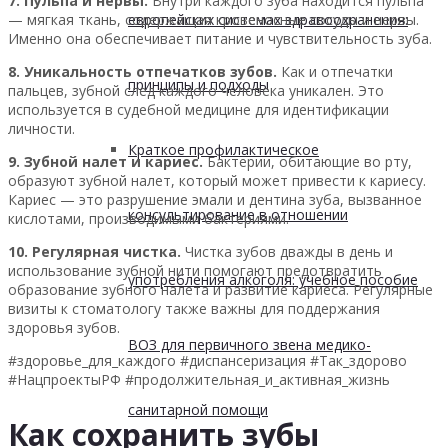
7. Пульпа и нервы.
Внутри каждого зуба находится пульпа
европейских системах здравоохранения:
— мягкая ткань, содержащая кровеносные сосуды и нервы.
Именно она обеспечивает питание и чувствительность зуба.
8. Уникальность отпечатков зубов.
Как и отпечатки
принципы и подходы
пальцев, зубной след каждого человека уникален. Это
используется в судебной медицине для идентификации
личности.
Краткое профилактическое
9. Зубной налет и кариес.
Бактерии, обитающие во рту,
образуют зубной налет, который может привести к кариесу.
Кариес — это разрушение эмали и дентина зуба, вызванное
консультирование в отношении
кислотами, производимыми бактериями.
10. Регулярная чистка.
Чистка зубов дважды в день и
использование зубной нити помогают предотвратить
употребления алкоголя: учебное пособие
образование зубного налета и развитие кариеса. Регулярные
визиты к стоматологу также важны для поддержания
здоровья зубов.
ВОЗ для первичного звена медико-
#здоровье_для_каждого #диспансеризация #Так_здорово
#НацпроектыРФ #продолжительная_и_активная_жизнь
санитарной помощи
Как сохранить зубы