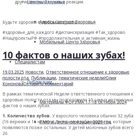
Центры Здоровья
другие воспалительные реакции.
Адреса Центров Здоровья
Будьте здоровы в любом возрасте!
#здоровье_для_каждого #диспансеризация #Так_здорово
#НацпроектыРФ #продолжительная_и_активная_жизнь
Мобильный Центр здоровья
10 фактов о наших зубах!
Cпециалистам
19.03.2025
Новости
,
Ответственное отношение к здоровью
полости рта
,
Публикации
,
тематические недели
Юлия
Публикации
Кононова
Оставить комментарий
В рамках тематической Недели ответственного отношения к
здоровью полости рта мы подготовили 10 самых интересных
Материалы ФОРУМА 17-18 октября 2024
фактов о наших зубах.
1. Количество зубов.
У взрослого человека обычно 32 зуба
(16 верхних и 16 нижних), включая 4 зуба мудрости, которые
ПМО и Диспансеризация 2025 год
появляются позже остальных. У детей молочных зубов всего
20.