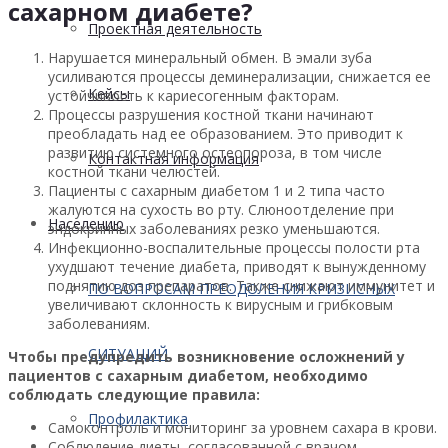
сахарном диабете?
Проектная деятельность
Нарушается минеральный обмен. В эмали зуба
усиливаются процессы деминерализации, снижается ее
Кейсы
устойчивость к кариесогенным факторам.
Процессы разрушения костной ткани начинают
преобладать над ее образованием. Это приводит к
развитию системного остеопороза, в том числе
Контактная информация
костной ткани челюстей.
Пациенты с сахарным диабетом 1 и 2 типа часто
жалуются на сухость во рту. Слюноотделение при
Населению
эндокринных заболеваниях резко уменьшаются.
Инфекционно-воспалительные процессы полости рта
ухудшают течение диабета, приводят к вынужденному
поднятию доз препаратов. Также снижают иммунитет и
ПО ВОПРОСАМ ПРЕОДОЛЕНИЯ КРИЗИСНЫХ
увеличивают склонность к вирусным и грибковым
заболеваниям.
СИТУАЦИЙ
Чтобы предупредить возникновение осложнений у
пациентов с сахарным диабетом, необходимо
соблюдать следующие правила:
Профилактика
Самоконтроль и мониторинг за уровнем сахара в крови.
Соблюдение диеты, согласованной с врачом-