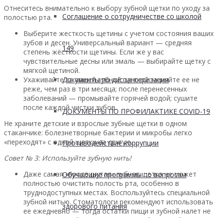
Отнеситесь внимательно к выбору зубной щетки по уходу за
Соглашение о сотрудничестве со школой
полостью рта.
Выберите жесткость щетины с учетом состояния ваших
зубов и десен. Универсальный вариант — средняя
149
степень жёсткости щетины. Если же у вас
чувствительные десны или эмаль — выбирайте щетку с
мягкой щетиной.
Ухаживайте за вашей зубной щеткой: меняйте ее не
Документы по диспансеризации
реже, чем раз в три месяца; после перенесенных
заболеваний — промывайте горячей водой; сушите
после каждой чистки зубов.
ДОКУМЕНТЫ ПО ПРОФИЛАКТИКЕ COVID-19
Не храните детские и взрослые зубные щетки в одном
стаканчике: болезнетворные бактерии и микробы легко
«переходят» с одной щетки на другую.
Противодействие коррупции
Совет № 3: Используйте зубную нить!
Даже самая «продвинутая» зубная щетка не может
Обучающие программы по вопросам
полностью очистить полость рта, особенно в
труднодоступных местах. Воспользуйтесь специальной
зубной нитью. Стоматологи рекомендуют использовать
здорового питания
ее ежедневно — тогда остатки пищи и зубной налет не