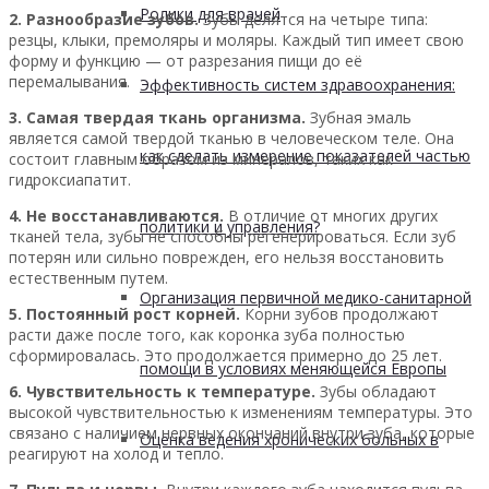
Ролики для врачей
2. Разнообразие зубов.
Зубы делятся на четыре типа:
резцы, клыки, премоляры и моляры. Каждый тип имеет свою
форму и функцию — от разрезания пищи до её
перемалывания.
Эффективность систем здравоохранения:
3. Самая твердая ткань организма.
Зубная эмаль
является самой твердой тканью в человеческом теле. Она
как сделать измерение показателей частью
состоит главным образом из минералов, таких как
гидроксиапатит.
4. Не восстанавливаются.
В отличие от многих других
политики и управления?
тканей тела, зубы не способны регенерироваться. Если зуб
потерян или сильно поврежден, его нельзя восстановить
естественным путем.
Организация первичной медико-санитарной
5. Постоянный рост корней.
Корни зубов продолжают
расти даже после того, как коронка зуба полностью
сформировалась. Это продолжается примерно до 25 лет.
помощи в условиях меняющейся Европы
6. Чувствительность к температуре.
Зубы обладают
высокой чувствительностью к изменениям температуры. Это
связано с наличием нервных окончаний внутри зуба, которые
Оценка ведения хронических больных в
реагируют на холод и тепло.