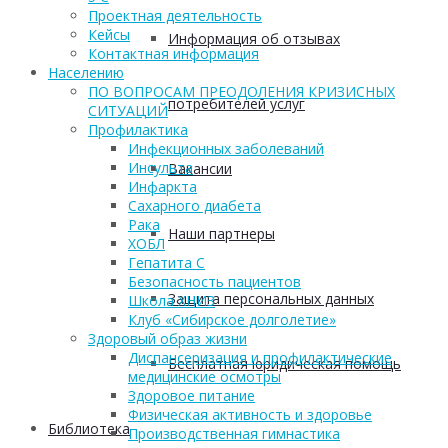
Проектная деятельность
Кейсы
Информация об отзывах
Контактная информация
Населению
ПО ВОПРОСАМ ПРЕОДОЛЕНИЯ КРИЗИСНЫХ
потребителей услуг
СИТУАЦИЙ
Профилактика
Инфекционных заболеваний
Инсульта
Вакансии
Инфаркта
Сахарного диабета
Рака
Наши партнеры
ХОБЛ
Гепатита С
Безопасность пациентов
Защита персональных данных
Школа ХНИЗ
Клуб «Сибирское долголетие»
Здоровый образ жизни
Диспансеризация и профилактические
Бесплатная юридическая помощь
медицинские осмотры
Здоровое питание
Физическая активность и здоровье
Библиотека
Производственная гимнастика