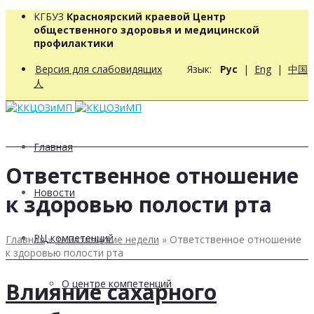
КГБУЗ
Красноярский краевой Центр
общественного здоровья и медицинской
профилактики
Версия для слабовидящих
Язык:
Рус
|
Eng
|
中国
人
Главная
Ответственное отношение
Новости
к здоровью полости рта
РЦ компетенций
Главная
»
тематические недели
»
Ответственное отношение
к здоровью полости рта
О центре компетенций
Влияние сахарного