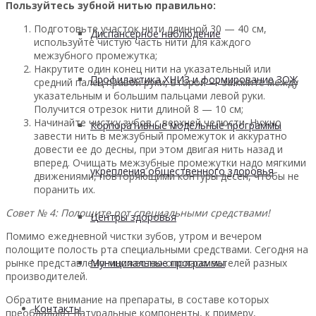
Пользуйтесь зубной нитью правильно:
Подготовьте участок нити длинной 30 — 40 см,
Диспансерное наблюдение
используйте чистую часть нити для каждого
межзубного промежутка;
Накрутите один конец нити на указательный или
Профилактика ХНИЗ и формирование ЗОЖ
средний палец правой руки, второй — зажмите между
указательным и большим пальцами левой руки.
Получится отрезок нити длиной 8 — 10 см;
Начинайте чистку зубов с верхней челюсти. Нужно
Корпоративные модельные программы
завести нить в межзубный промежуток и аккуратно
довести ее до десны, при этом двигая нить назад и
вперед. Очищать межзубные промежутки надо мягкими
укрепления общественного здоровья
движениями, повторяющими контуры дёсен, чтобы не
поранить их.
Совет № 4: Полощите рот специальными средствами!
Центры здоровья
Помимо ежедневной чистки зубов, утром и вечером
полощите полость рта специальными средствами. Сегодня на
рынке представлено множество ополаскивателей разных
Муниципальные программы
производителей.
Обратите внимание на препараты, в составе которых
Контакты
преобладают натуральные компоненты, к примеру,