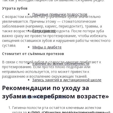
Утрата зубов
Пищевые привычки подростков
С возрастом количество утраченных зубов значительно
увеличивается. Причины этому — стоматологические
заболевания (например, кариес, периодонтит), травмы, а
Вред курения
также возрастная атрофия пародонта. После потери зуба
важно сразу же провести протезирование, чтобы избежать
смещения оставшихся зубов и нарушения работы челюстного
сустава.
Мифы о диабете
Стоматит от съёмных протезов
В связи с потерей зубов в старости, многие прибегают к
Курение во время беременности
протезированию. Если протез плохо подобран или
неправильно используется, это может привести к
раздражению и воспалению окружающих тканей.
Запись занятия в дистанционной школе
Рекомендации по уходу за
зубами в «серебряном возрасте»
Взаимодействие с СОНКО
Гигиена полости рта остаётся ключевым аспектом
ухода за зубами. У пожилых людей выполнение даже
РОО «Общество профилактики заболеваний