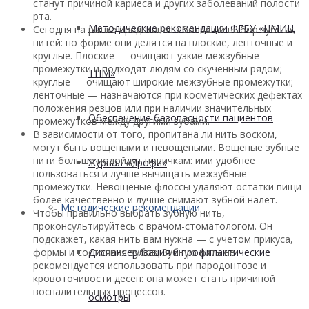
станут причиной кариеса и других заболеваний полости
рта.
Методические рекомендации ФГБУ «НМИЦ
Сегодня на рынке представлен большой выбор зубных
нитей: по форме они делятся на плоские, ленточные и
круглые. Плоские — очищают узкие межзубные
промежутки и подходят людям со скученным рядом;
ТПМ»
круглые — очищают широкие межзубные промежутки;
ленточные — назначаются при косметических дефектах
положения резцов или при наличии значительных
Обеспечение безопасности пациентов
промежутков между другими зубами.
В зависимости от того, пропитана ли нить воском,
могут быть вощеными и невощеными. Вощеные зубные
нити больше подойдут новичкам: ими удобнее
Журнал «Профи»
пользоваться и лучше вычищать межзубные
промежутки. Невощеные флоссы удаляют остатки пищи
более качественно и лучше снимают зубной налет.
Методические рекомендации
Чтобы правильно выбрать зубную нить,
проконсультируйтесь с врачом-стоматологом. Он
подскажет, какая нить вам нужна — с учетом прикуса,
формы и состояния зубов. Зубную нить не
Диспансеризация и профилактические
рекомендуется использовать при пародонтозе и
кровоточивости десен: она может стать причиной
воспалительных процессов.
осмотры