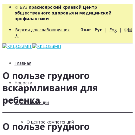
КГБУЗ
Красноярский краевой Центр
общественного здоровья и медицинской
профилактики
Версия для слабовидящих
Язык:
Рус
|
Eng
|
中国
人
Главная
О пользе грудного
Новости
вскармливания для
ребенка
РЦ компетенций
О центре компетенций
О пользе грудного