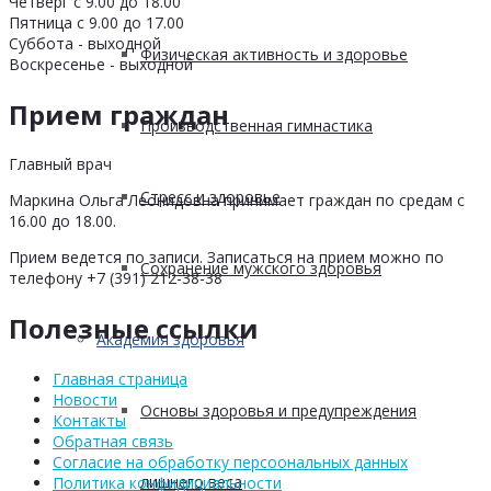
Четверг с 9.00 до 18.00
Пятница с 9.00 до 17.00
Суббота - выходной
Физическая активность и здоровье
Воскресенье - выходной
Прием граждан
Производственная гимнастика
Главный врач
Стресс и здоровье
Маркина Ольга Леонидовна принимает граждан по средам с
16.00 до 18.00.
Прием ведется по записи. Записаться на прием можно по
Сохранение мужского здоровья
телефону +7 (391) 212-38-38
Полезные ссылки
Академия здоровья
Главная страница
Новости
Основы здоровья и предупреждения
Контакты
Обратная связь
Согласие на обработку персоональных данных
лишнего веса
Политика конфидициальности