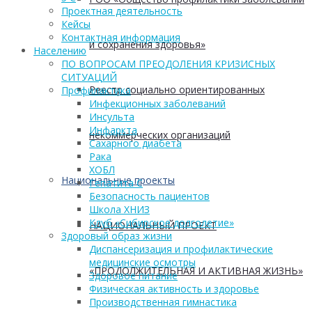
Проектная деятельность
Кейсы
Контактная информация
и сохранения здоровья»
Населению
ПО ВОПРОСАМ ПРЕОДОЛЕНИЯ КРИЗИСНЫХ
СИТУАЦИЙ
Реестр социально ориентированных
Профилактика
Инфекционных заболеваний
Инсульта
Инфаркта
некоммерческих организаций
Сахарного диабета
Рака
ХОБЛ
Национальные проекты
Гепатита С
Безопасность пациентов
Школа ХНИЗ
Клуб «Сибирское долголетие»
НАЦИОНАЛЬНЫЙ ПРОЕКТ
Здоровый образ жизни
Диспансеризация и профилактические
медицинские осмотры
«ПРОДОЛЖИТЕЛЬНАЯ И АКТИВНАЯ ЖИЗНЬ»
Здоровое питание
Физическая активность и здоровье
Производственная гимнастика