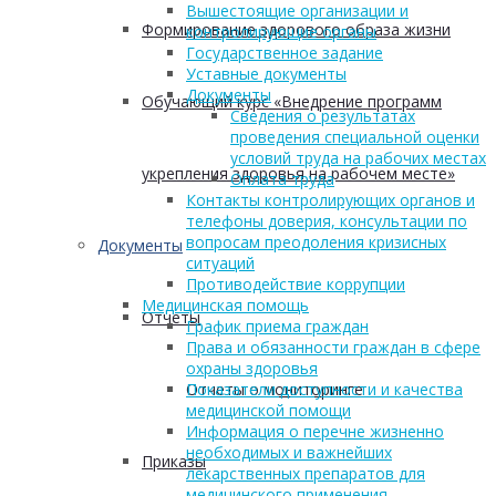
Вышестоящие организации и
Формирование здорового образа жизни
контролирующие органы
Государственное задание
Уставные документы
Документы
Обучающий курс «Внедрение программ
Сведения о результатах
проведения специальной оценки
условий труда на рабочих местах
укрепления здоровья на рабочем месте»
Оплата труда
Контакты контролирующих органов и
телефоны доверия, консультации по
вопросам преодоления кризисных
Документы
ситуаций
Противодействие коррупции
Медицинская помощь
Отчеты
График приема граждан
Права и обязанности граждан в сфере
охраны здоровья
Отчеты о мониторинге
Показатели доступности и качества
медицинской помощи
Информация о перечне жизненно
необходимых и важнейших
Приказы
лекарственных препаратов для
медицинского применения