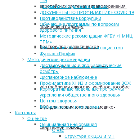
149
европейских системах здравоохранения:
Документы по диспансеризации
ДОКУМЕНТЫ ПО ПРОФИЛАКТИКЕ COVID-19
Противодействие коррупции
Обучающие программы по вопросам
принципы и подходы
здорового питания
Методические рекомендации ФГБУ «НМИЦ
ТПМ»
Краткое профилактическое
Обеспечение безопасности пациентов
Журнал «Профи»
Методические рекомендации
Диспансеризация и профилактические
консультирование в отношении
осмотры
Диспансерное наблюдение
Профилактика ХНИЗ и формирование ЗОЖ
употребления алкоголя: учебное пособие
Корпоративные модельные программы
укрепления общественного здоровья
Центры здоровья
Муниципальные программы
ВОЗ для первичного звена медико-
Контакты
О центре
Официальная информация
санитарной помощи
О нас
Структура ККЦОЗ и МП