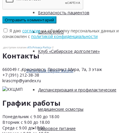
Безопасность пациентов
Я даю
согласие
на обработку персональных данных и
Школа ХНИЗ
ознакомлен с
политикой конфиденциальности
доступен плагин
ATs Privacy Policy
©
Клуб «Сибирское долголетие»
Контакты
660049 г. Красноярск, Проспект Мира, 7а, 3 этаж
Здоровый образ жизни
+7 (391) 212-38-38
krascmp@yandex.ru
Диспансеризация и профилактические
График работы
медицинские осмотры
Понедельник с 9.00 до 18.00
Вторник с 9.00 до 18.00
Среда с 9.00 до 18.00
Здоровое питание