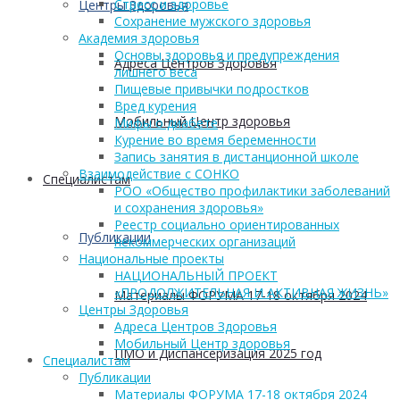
Стресс и здоровье
Центры Здоровья
Сохранение мужского здоровья
Академия здоровья
Основы здоровья и предупреждения
Адреса Центров Здоровья
лишнего веса
Пищевые привычки подростков
Вред курения
Мобильный Центр здоровья
Мифы о диабете
Курение во время беременности
Запись занятия в дистанционной школе
Взаимодействие с СОНКО
Cпециалистам
РОО «Общество профилактики заболеваний
и сохранения здоровья»
Реестр социально ориентированных
Публикации
некоммерческих организаций
Национальные проекты
НАЦИОНАЛЬНЫЙ ПРОЕКТ
«ПРОДОЛЖИТЕЛЬНАЯ И АКТИВНАЯ ЖИЗНЬ»
Материалы ФОРУМА 17-18 октября 2024
Центры Здоровья
Адреса Центров Здоровья
Мобильный Центр здоровья
ПМО и Диспансеризация 2025 год
Cпециалистам
Публикации
Материалы ФОРУМА 17-18 октября 2024