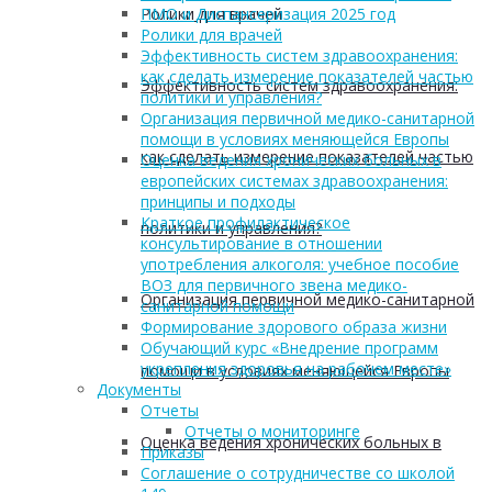
Ролики для врачей
ПМО и Диспансеризация 2025 год
Ролики для врачей
Эффективность систем здравоохранения:
как сделать измерение показателей частью
Эффективность систем здравоохранения:
политики и управления?
Организация первичной медико-санитарной
помощи в условиях меняющейся Европы
как сделать измерение показателей частью
Оценка ведения хронических больных в
европейских системах здравоохранения:
принципы и подходы
Краткое профилактическое
политики и управления?
консультирование в отношении
употребления алкоголя: учебное пособие
ВОЗ для первичного звена медико-
Организация первичной медико-санитарной
санитарной помощи
Формирование здорового образа жизни
Обучающий курс «Внедрение программ
укрепления здоровья на рабочем месте»
помощи в условиях меняющейся Европы
Документы
Отчеты
Отчеты о мониторинге
Оценка ведения хронических больных в
Приказы
Соглашение о сотрудничестве со школой