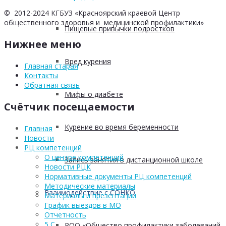
© 2012-2024 КГБУЗ «Красноярский краевой Центр
общественного здоровья и медицинской профилактики»
Пищевые привычки подростков
Нижнее меню
Вред курения
Главная старая
Контакты
Обратная связь
Мифы о диабете
Счётчик посещаемости
Курение во время беременности
Главная
Новости
РЦ компетенций
О центре компетенций
Запись занятия в дистанционной школе
Новости РЦК
Нормативные документы РЦ компетенций
Методические материалы
Взаимодействие с СОНКО
Материалы и презентации
График выездов в МО
Отчетность
5 С
РОО «Общество профилактики заболеваний