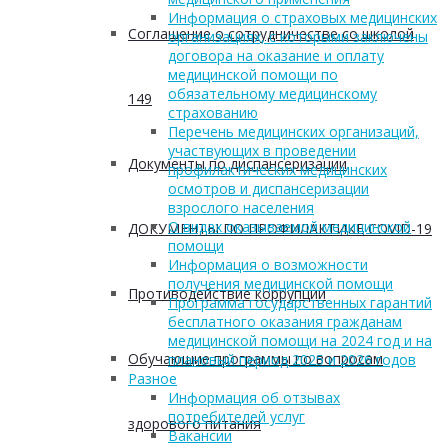
Информация о страховых медицинских
Соглашение о сотрудничестве со школой
организациях, с которыми заключены
договора на оказание и оплату
медицинской помощи по
обязательному медицинскому
149
страхованию
Перечень медицинских организаций,
участвующих в проведении
Документы по диспансеризации
профилактических медицинских
осмотров и диспансеризации
взрослого населения
О видах оказываемой медицинской
ДОКУМЕНТЫ ПО ПРОФИЛАКТИКЕ COVID-19
помощи
Информация о возможности
получения медицинской помощи
Противодействие коррупции
Программа государственных гарантий
бесплатного оказания гражданам
медицинской помощи на 2024 год и на
Обучающие программы по вопросам
плановый период 2025 и 2026 годов
Разное
Информация об отзывах
потребителей услуг
здорового питания
Вакансии