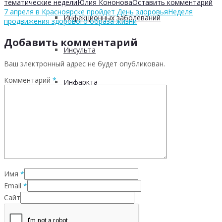
тематические недели
Юлия Кононова
Оставить комментарий
7 апреля в Красноярске пройдет День здоровья
Неделя
Инфекционных заболеваний
продвижения здорового образа жизни
Добавить комментарий
Инсульта
Ваш электронный адрес не будет опубликован.
Комментарий
*
Инфаркта
Сахарного диабета
Рака
Имя
*
ХОБЛ
Email
*
Сайт
Гепатита С