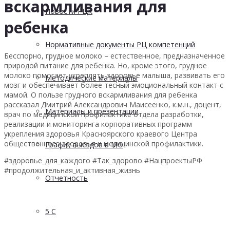
вскармливания для
Новости РЦК
ребенка
Нормативные документы РЦ компетенций
Бесспорно, грудное молоко – естественное, предназначенное
природой питание для ребенка. Но, кроме этого, грудное
молоко помогает укреплять здоровье малыша, развивать его
Методические материалы
мозг и обеспечивает более тесный эмоциональный контакт с
мамой. О пользе грудного вскармливания для ребенка
рассказал Дмитрий Александрович Маисеенко, к.м.н., доцент,
Материалы и презентации
врач по медицинской профилактике отдела разработки,
реализации и мониторинга корпоративных программ
укрепления здоровья Красноярского краевого Центра
общественного здоровья и медицинской профилактики.
График выездов в МО
#здоровье_для_каждого #Так_здорово #НацпроектыРФ
#продолжительная_и_активная_жизнь
Отчетность
5 С