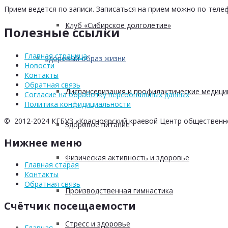
Прием ведется по записи. Записаться на прием можно по телеф
Клуб «Сибирское долголетие»
Полезные ссылки
Главная страница
Здоровый образ жизни
Новости
Контакты
Обратная связь
Диспансеризация и профилактические медици
Согласие на обработку персоональных данных
Политика конфидициальности
© 2012-2024 КГБУЗ «Красноярский краевой Центр общественн
Здоровое питание
Нижнее меню
Физическая активность и здоровье
Главная старая
Контакты
Обратная связь
Производственная гимнастика
Счётчик посещаемости
Стресс и здоровье
Главная