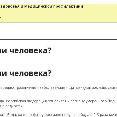
о здоровья и медицинской профилактики
人
ии человека?
ии человека?
е страдают различными заболеваниями щитовидной железы, связ
а. Российская Федерация относится к региону умеренного йодн
не редкость.
мкг йода, хотя по факту россияне получают йода в 2-3 раза ме