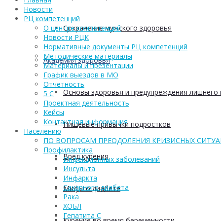
Новости
РЦ компетенций
Сохранение мужского здоровья
О центре компетенций
Новости РЦК
Нормативные документы РЦ компетенций
Методические материалы
Академия здоровья
Материалы и презентации
График выездов в МО
Отчетность
Основы здоровья и предупреждения лишнего 
5 С
Проектная деятельность
Кейсы
Контактная информация
Пищевые привычки подростков
Населению
ПО ВОПРОСАМ ПРЕОДОЛЕНИЯ КРИЗИСНЫХ СИТУ
Профилактика
Вред курения
Инфекционных заболеваний
Инсульта
Инфаркта
Сахарного диабета
Мифы о диабете
Рака
ХОБЛ
Гепатита С
Курение во время беременности