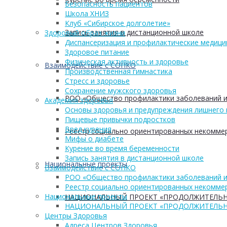
Безопасность пациентов
Школа ХНИЗ
Клуб «Сибирское долголетие»
Запись занятия в дистанционной школе
Здоровый образ жизни
Диспансеризация и профилактические медици
Здоровое питание
Физическая активность и здоровье
Взаимодействие с СОНКО
Производственная гимнастика
Стресс и здоровье
Сохранение мужского здоровья
РОО «Общество профилактики заболеваний и
Академия здоровья
Основы здоровья и предупреждения лишнего 
Пищевые привычки подростков
Вред курения
Реестр социально ориентированных некоммер
Мифы о диабете
Курение во время беременности
Запись занятия в дистанционной школе
Национальные проекты
Взаимодействие с СОНКО
РОО «Общество профилактики заболеваний и
Реестр социально ориентированных некоммер
Национальные проекты
НАЦИОНАЛЬНЫЙ ПРОЕКТ «ПРОДОЛЖИТЕЛЬН
НАЦИОНАЛЬНЫЙ ПРОЕКТ «ПРОДОЛЖИТЕЛЬН
Центры Здоровья
Адреса Центров Здоровья