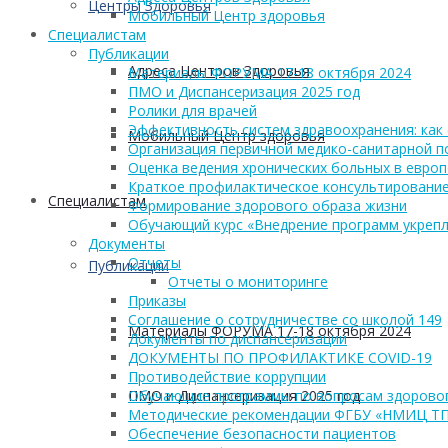
Центры Здоровья
Мобильный Центр здоровья
Cпециалистам
Публикации
Адреса Центров Здоровья
Материалы ФОРУМА 17-18 октября 2024
ПМО и Диспансеризация 2025 год
Ролики для врачей
Эффективность систем здравоохранения: как 
Мобильный Центр здоровья
Организация первичной медико-санитарной 
Оценка ведения хронических больных в европ
Краткое профилактическое консультирование
Cпециалистам
Формирование здорового образа жизни
Обучающий курс «Внедрение программ укрепл
Документы
Отчеты
Публикации
Отчеты о мониторинге
Приказы
Соглашение о сотрудничестве со школой 149
Материалы ФОРУМА 17-18 октября 2024
Документы по диспансеризации
ДОКУМЕНТЫ ПО ПРОФИЛАКТИКЕ COVID-19
Противодействие коррупции
ПМО и Диспансеризация 2025 год
Обучающие программы по вопросам здоровог
Методические рекомендации ФГБУ «НМИЦ Т
Обеспечение безопасности пациентов