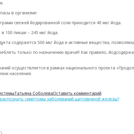
я.
пасы в организме:
грамм свежей йодированной соли приходится 40 мкг йода.
в 100 пикши – 245 мкг йода.
одукта содержится 500 мкг йода и активные вещества, позволяю
реблять только по назначению врача!!! Как правило, йодсодер
аний осуществляется в рамках национального проекта «Продол
зни населения.
системы
Татьяна Соболева
Оставить комментарий
 распознать симптомы заболеваний щитовидной железы?