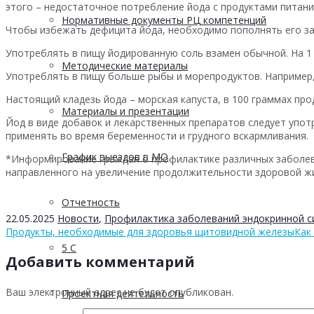
этого – недостаточное потребление йода с продуктами питани
Нормативные документы РЦ компетенций
Чтобы избежать дефицита йода, необходимо пополнять его за
Употреблять в пищу йодированную соль взамен обычной. На 1 
Методические материалы
Употреблять в пищу больше рыбы и морепродуктов. Например, 
Настоящий кладезь йода – морская капуста, в 100 граммах пр
Материалы и презентации
Йод в виде добавок и лекарственных препаратов следует упот
применять во время беременности и грудного вскармливания.
График выездов в МО
*Информирование граждан о профилактике различных заболев
направленного на увеличение продолжительности здоровой жи
Отчетность
22.05.2025
Новости
,
Профилактика заболеваний эндокринной 
Продукты, необходимые для здоровья щитовидной железы
Как
5 С
Добавить комментарий
Ваш электронный адрес не будет опубликован.
Проектная деятельность