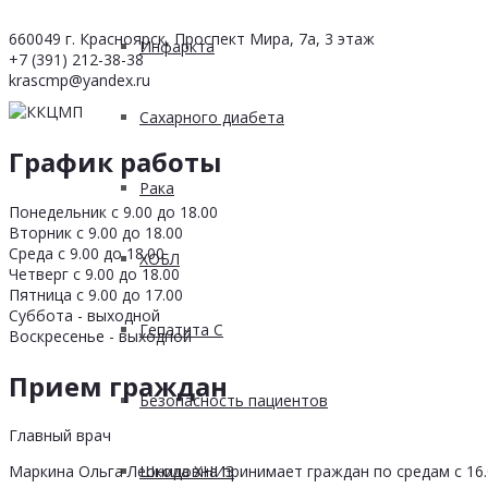
660049 г. Красноярск, Проспект Мира, 7а, 3 этаж
Инфаркта
+7 (391) 212-38-38
krascmp@yandex.ru
Сахарного диабета
График работы
Рака
Понедельник с 9.00 до 18.00
Вторник с 9.00 до 18.00
Среда с 9.00 до 18.00
ХОБЛ
Четверг с 9.00 до 18.00
Пятница с 9.00 до 17.00
Суббота - выходной
Гепатита С
Воскресенье - выходной
Прием граждан
Безопасность пациентов
Главный врач
Школа ХНИЗ
Маркина Ольга Леонидовна принимает граждан по средам с 16.0