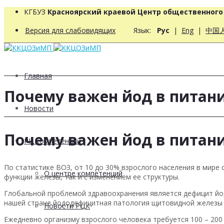
КГБУЗ
Красноярский краевой Центр общественног
Версия для слабовидящих
Язык:
Рус
|
Eng
|
中国
Главная
Почему важен йод в питан
Новости
Почему важен йод в питан
РЦ компетенций
По статистике ВОЗ, от 10 до 30% взрослого населения в мир
О центре компетенций
функции железы, так и с изменением ее структуры.
Глобальной проблемой здравоохранения является дефицит йод
нашей стране йододефицитная патология щитовидной железы 
Новости РЦК
Ежедневно организму взрослого человека требуется 100 – 200 