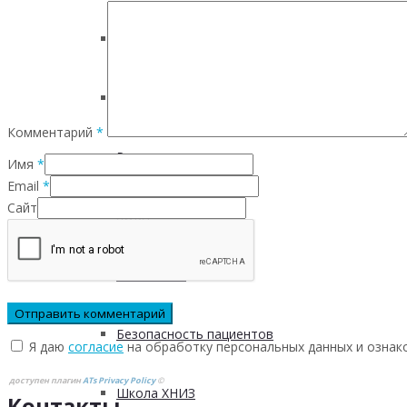
Инфаркта
Сахарного диабета
Комментарий
*
Рака
Имя
*
Email
*
Сайт
ХОБЛ
Гепатита С
Безопасность пациентов
Я даю
согласие
на обработку персональных данных и ознак
доступен плагин
ATs Privacy Policy
©
Школа ХНИЗ
Контакты