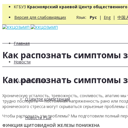
КГБУЗ
Красноярский краевой Центр общественног
Версия для слабовидящих
Язык:
Рус
|
Eng
|
中国
Главная
Как распознать симптомы 
Новости
Как распознать симптомы 
РЦ компетенций
Хроническую усталость, тревожность, сонливость, апатию мы 
О центре компетенций
трудно поспорить — постоянная напряженность рано или позд
хронического стресса могут скрываться серьезные проблемы 
Чтобы распознать эти проблемы? Мы подготовили полный пере
Новости РЦК
ФУНКЦИЯ ЩИТОВИДНОЙ ЖЕЛЕЗЫ ПОНИЖЕНА