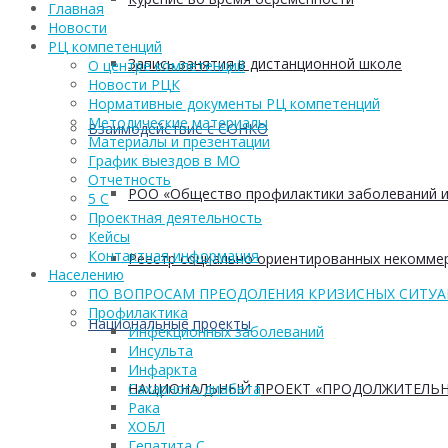
Главная
Новости
РЦ компетенций
Запись занятия в дистанционной школе
О центре компетенций
Новости РЦК
Нормативные документы РЦ компетенций
Методические материалы
Взаимодействие с СОНКО
Материалы и презентации
График выездов в МО
Отчетность
РОО «Общество профилактики заболеваний и
5 С
Проектная деятельность
Кейсы
Контактная информация
Реестр социально ориентированных некоммер
Населению
ПО ВОПРОСАМ ПРЕОДОЛЕНИЯ КРИЗИСНЫХ СИТУ
Профилактика
Национальные проекты
Инфекционных заболеваний
Инсульта
Инфаркта
НАЦИОНАЛЬНЫЙ ПРОЕКТ «ПРОДОЛЖИТЕЛЬН
Сахарного диабета
Рака
ХОБЛ
Гепатита С