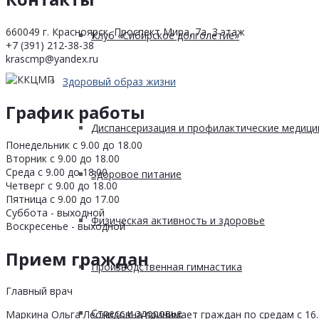
660049 г. Красноярск, Проспект Мира, 7а, 3 этаж
Клуб «Сибирское долголетие»
+7 (391) 212-38-38
krascmp@yandex.ru
Здоровый образ жизни
График работы
Диспансеризация и профилактические медици
Понедельник с 9.00 до 18.00
Вторник с 9.00 до 18.00
Среда с 9.00 до 18.00
Здоровое питание
Четверг с 9.00 до 18.00
Пятница с 9.00 до 17.00
Суббота - выходной
Физическая активность и здоровье
Воскресенье - выходной
Прием граждан
Производственная гимнастика
Главный врач
Стресс и здоровье
Маркина Ольга Леонидовна принимает граждан по средам с 16.0