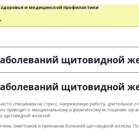
о здоровья и медицинской профилактики
人
заболеваний щитовидной ж
заболеваний щитовидной ж
часто списываем на стресс, напряженную работу, длительное от
но приводит к эмоциональному и физическому истощению орган
со щитовидной железой.
чень симптомов и признаков болезней щитовидной железы. Под