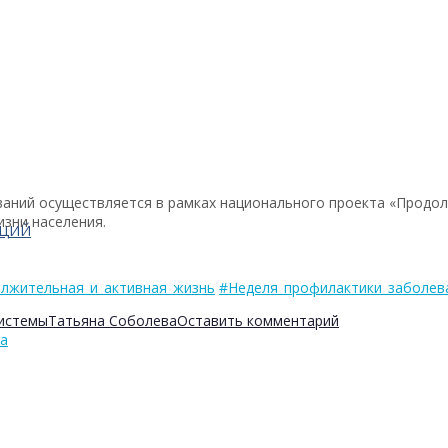
аний осуществляется в рамках национального проекта «Продол
зни населения.
АЦИЙ
лжительная_и_активная_жизнь
#Неделя_профилактики_заболев
системы
Татьяна Соболева
Оставить комментарий
ка