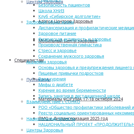
Центры Здоровья
Безопасность пациентов
Школа ХНИЗ
Клуб «Сибирское долголетие»
Адреса Центров Здоровья
Здоровый образ жизни
Диспансеризация и профилактические медици
Здоровое питание
Физическая активность и здоровье
Мобильный Центр здоровья
Производственная гимнастика
Стресс и здоровье
Сохранение мужского здоровья
Cпециалистам
Академия здоровья
Основы здоровья и предупреждения лишнего 
Пищевые привычки подростков
Вред курения
Публикации
Мифы о диабете
Курение во время беременности
Запись занятия в дистанционной школе
Материалы ФОРУМА 17-18 октября 2024
Взаимодействие с СОНКО
РОО «Общество профилактики заболеваний и
Реестр социально ориентированных некоммер
ПМО и Диспансеризация 2025 год
Национальные проекты
НАЦИОНАЛЬНЫЙ ПРОЕКТ «ПРОДОЛЖИТЕЛЬН
Центры Здоровья