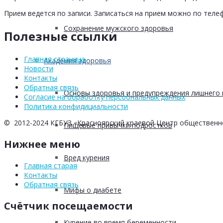
Прием ведется по записи. Записаться на прием можно по телеф
Сохранение мужского здоровья
Полезные ссылки
Главная страница
Академия здоровья
Новости
Контакты
Обратная связь
Основы здоровья и предупреждения лишнего 
Согласие на обработку персоональных данных
Политика конфидициальности
© 2012-2024 КГБУЗ «Красноярский краевой Центр общественн
Пищевые привычки подростков
Нижнее меню
Вред курения
Главная старая
Контакты
Обратная связь
Мифы о диабете
Счётчик посещаемости
Курение во время беременности