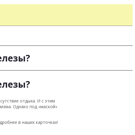
елезы?
елезы?
сутствие отдыха. И с этим
изма. Однако под «маской»
робнее в наших карточках!