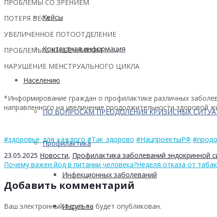
ПРОБЛЕМЫ СО ЗРЕНИЕМ
Кейсы
ПОТЕРЯ ВЕСА
УВЕЛИЧЕННОЕ ПОТООТДЕЛЕНИЕ
Контактная информация
ПРОБЛЕМЫ С КИШЕЧНИКОМ
НАРУШЕНИЕ МЕНСТРУАЛЬНОГО ЦИКЛА
Населению
*Информирование граждан о профилактике различных заболев
направленного на увеличение продолжительности здоровой жи
ПО ВОПРОСАМ ПРЕОДОЛЕНИЯ КРИЗИСНЫХ СИТУ
#здоровье_для_каждого
#Так_здорово
#НацпроектыРФ
#продо
Профилактика
23.05.2025
Новости
,
Профилактика заболеваний эндокринной 
Почему важен йод в питании человека?
Неделя отказа от таба
Инфекционных заболеваний
Добавить комментарий
Ваш электронный адрес не будет опубликован.
Инсульта