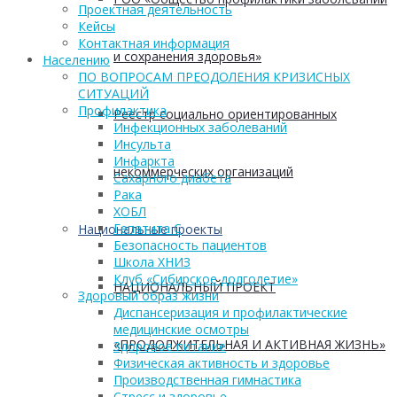
Проектная деятельность
Кейсы
Контактная информация
и сохранения здоровья»
Населению
ПО ВОПРОСАМ ПРЕОДОЛЕНИЯ КРИЗИСНЫХ
СИТУАЦИЙ
Профилактика
Реестр социально ориентированных
Инфекционных заболеваний
Инсульта
Инфаркта
некоммерческих организаций
Сахарного диабета
Рака
ХОБЛ
Гепатита С
Национальные проекты
Безопасность пациентов
Школа ХНИЗ
Клуб «Сибирское долголетие»
НАЦИОНАЛЬНЫЙ ПРОЕКТ
Здоровый образ жизни
Диспансеризация и профилактические
медицинские осмотры
«ПРОДОЛЖИТЕЛЬНАЯ И АКТИВНАЯ ЖИЗНЬ»
Здоровое питание
Физическая активность и здоровье
Производственная гимнастика
Стресс и здоровье