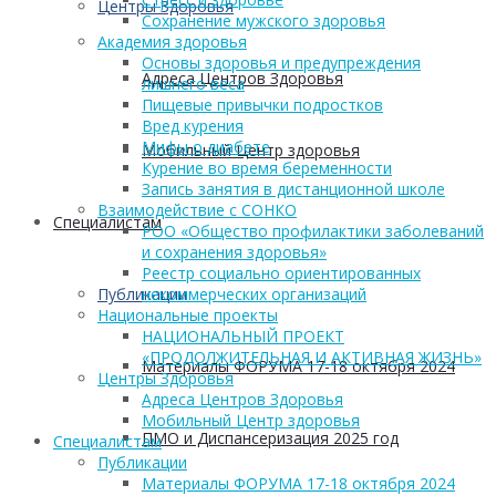
Центры Здоровья
Сохранение мужского здоровья
Академия здоровья
Основы здоровья и предупреждения
Адреса Центров Здоровья
лишнего веса
Пищевые привычки подростков
Вред курения
Мифы о диабете
Мобильный Центр здоровья
Курение во время беременности
Запись занятия в дистанционной школе
Взаимодействие с СОНКО
Cпециалистам
РОО «Общество профилактики заболеваний
и сохранения здоровья»
Реестр социально ориентированных
Публикации
некоммерческих организаций
Национальные проекты
НАЦИОНАЛЬНЫЙ ПРОЕКТ
«ПРОДОЛЖИТЕЛЬНАЯ И АКТИВНАЯ ЖИЗНЬ»
Материалы ФОРУМА 17-18 октября 2024
Центры Здоровья
Адреса Центров Здоровья
Мобильный Центр здоровья
ПМО и Диспансеризация 2025 год
Cпециалистам
Публикации
Материалы ФОРУМА 17-18 октября 2024