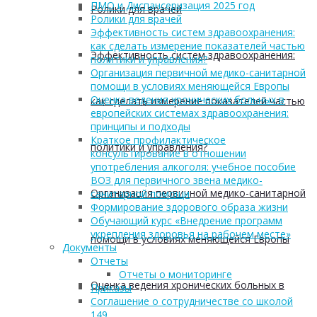
ПМО и Диспансеризация 2025 год
Ролики для врачей
Ролики для врачей
Эффективность систем здравоохранения:
как сделать измерение показателей частью
Эффективность систем здравоохранения:
политики и управления?
Организация первичной медико-санитарной
помощи в условиях меняющейся Европы
Оценка ведения хронических больных в
как сделать измерение показателей частью
европейских системах здравоохранения:
принципы и подходы
Краткое профилактическое
политики и управления?
консультирование в отношении
употребления алкоголя: учебное пособие
ВОЗ для первичного звена медико-
Организация первичной медико-санитарной
санитарной помощи
Формирование здорового образа жизни
Обучающий курс «Внедрение программ
укрепления здоровья на рабочем месте»
помощи в условиях меняющейся Европы
Документы
Отчеты
Отчеты о мониторинге
Оценка ведения хронических больных в
Приказы
Соглашение о сотрудничестве со школой
149