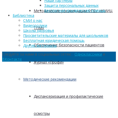
Наши партнеры
Защита персональных данных
Бесплатная юридическая помощь
Методические рекомендации ФГБУ «НМИЦ
Библиотека
СМИ о нас
Видеоролики
ТПМ»
Школы здоровья
Просветительские материалы для школьников
Бесплатная юридическая помощь
Обеспечение безопасности пациентов
Другие материалы
Следуйте за нами в социальных сетях:
Одноклассники
и
ВКонтакте
Журнал «Профи»
Методические рекомендации
Диспансеризация и профилактические
осмотры