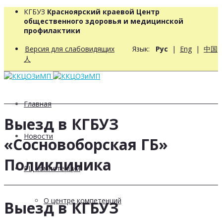
КГБУЗ
Красноярский краевой Центр
общественного здоровья и медицинской
профилактики
Версия для слабовидящих
Язык:
Рус
|
Eng
|
中国
人
Главная
Выезд в КГБУЗ
Новости
«Сосновоборская ГБ»
Поликлиника
РЦ компетенций
О центре компетенций
Выезд в КГБУЗ