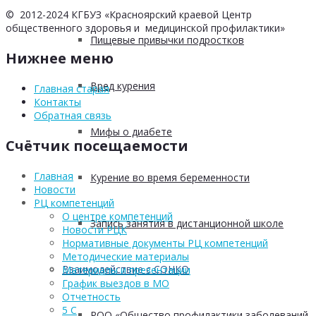
© 2012-2024 КГБУЗ «Красноярский краевой Центр
общественного здоровья и медицинской профилактики»
Пищевые привычки подростков
Нижнее меню
Вред курения
Главная старая
Контакты
Обратная связь
Мифы о диабете
Счётчик посещаемости
Главная
Курение во время беременности
Новости
РЦ компетенций
О центре компетенций
Запись занятия в дистанционной школе
Новости РЦК
Нормативные документы РЦ компетенций
Методические материалы
Взаимодействие с СОНКО
Материалы и презентации
График выездов в МО
Отчетность
5 С
РОО «Общество профилактики заболеваний