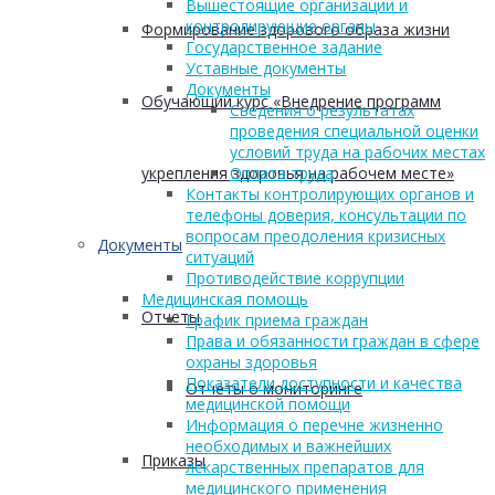
Вышестоящие организации и
контролирующие органы
Формирование здорового образа жизни
Государственное задание
Уставные документы
Документы
Обучающий курс «Внедрение программ
Сведения о результатах
проведения специальной оценки
условий труда на рабочих местах
укрепления здоровья на рабочем месте»
Оплата труда
Контакты контролирующих органов и
телефоны доверия, консультации по
вопросам преодоления кризисных
Документы
ситуаций
Противодействие коррупции
Медицинская помощь
Отчеты
График приема граждан
Права и обязанности граждан в сфере
охраны здоровья
Показатели доступности и качества
Отчеты о мониторинге
медицинской помощи
Информация о перечне жизненно
необходимых и важнейших
Приказы
лекарственных препаратов для
медицинского применения