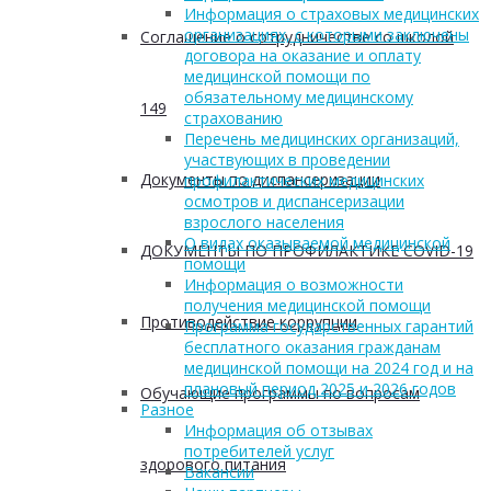
Информация о страховых медицинских
организациях, с которыми заключены
Соглашение о сотрудничестве со школой
договора на оказание и оплату
медицинской помощи по
обязательному медицинскому
149
страхованию
Перечень медицинских организаций,
участвующих в проведении
Документы по диспансеризации
профилактических медицинских
осмотров и диспансеризации
взрослого населения
О видах оказываемой медицинской
ДОКУМЕНТЫ ПО ПРОФИЛАКТИКЕ COVID-19
помощи
Информация о возможности
получения медицинской помощи
Противодействие коррупции
Программа государственных гарантий
бесплатного оказания гражданам
медицинской помощи на 2024 год и на
плановый период 2025 и 2026 годов
Обучающие программы по вопросам
Разное
Информация об отзывах
потребителей услуг
здорового питания
Вакансии