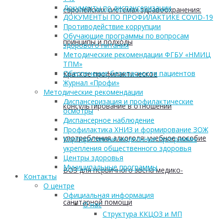
Документы по диспансеризации
европейских системах здравоохранения:
ДОКУМЕНТЫ ПО ПРОФИЛАКТИКЕ COVID-19
Противодействие коррупции
Обучающие программы по вопросам
принципы и подходы
здорового питания
Методические рекомендации ФГБУ «НМИЦ
ТПМ»
Обеспечение безопасности пациентов
Краткое профилактическое
Журнал «Профи»
Методические рекомендации
Диспансеризация и профилактические
консультирование в отношении
осмотры
Диспансерное наблюдение
Профилактика ХНИЗ и формирование ЗОЖ
употребления алкоголя: учебное пособие
Корпоративные модельные программы
укрепления общественного здоровья
Центры здоровья
Муниципальные программы
ВОЗ для первичного звена медико-
Контакты
О центре
Официальная информация
санитарной помощи
О нас
Структура ККЦОЗ и МП