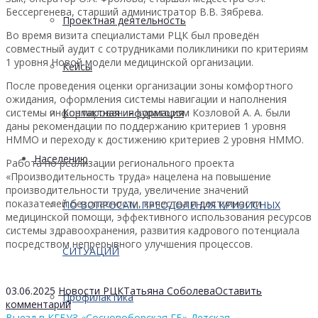
Бессергенева, старший администратор В.В. Зябрева.
Проектная деятельность
Во время визита специалистами РЦК был проведён
совместный аудит с сотрудниками поликлиники по критериям
1 уровня Новой модели медицинской организации.
Кейсы
После проведения оценки организации зоны комфортного
ожидания, оформления системы навигации и наполнения
системы информирования куратором Козловой А. А. были
Контактная информация
даны рекомендации по поддержанию критериев 1 уровня
НММО и переходу к достижению критериев 2 уровня НММО.
Населению
Работа по реализации регионального проекта
«Производительность труда» нацелена на повышение
производительности труда, увеличение значений
показателей безопасности, качества и доступности
ПО ВОПРОСАМ ПРЕОДОЛЕНИЯ КРИЗИСНЫХ
медицинской помощи, эффективного использования ресурсов
системы здравоохранения, развития кадрового потенциала
посредством непрерывного улучшения процессов.
СИТУАЦИЙ
03.06.2025
Новости РЦК
Татьяна Соболева
Оставить
Профилактика
комментарий
Выезд в КГБУЗ «Сосновоборская ГБ» Детская