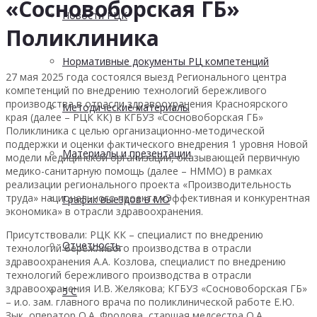
«Сосновоборская ГБ»
Новости РЦК
Поликлиника
Нормативные документы РЦ компетенций
27 мая 2025 года состоялся выезд Регионального центра
компетенций по внедрению технологий бережливого
производства в отрасли здравоохранения Красноярского
Методические материалы
края (далее – РЦК КК) в КГБУЗ «Сосновоборская ГБ»
Поликлиника с целью организационно-методической
поддержки и оценки фактического внедрения 1 уровня Новой
Материалы и презентации
модели медицинской организации, оказывающей первичную
медико-санитарную помощь (далее – НММО) в рамках
реализации регионального проекта «Производительность
труда» национального проекта «Эффективная и конкурентная
График выездов в МО
экономика» в отрасли здравоохранения.
Присутствовали: РЦК КК – специалист по внедрению
Отчетность
технологий бережливого производства в отрасли
здравоохранения А.А. Козлова, специалист по внедрению
технологий бережливого производства в отрасли
здравоохранения И.В. Желякова; КГБУЗ «Сосновоборская ГБ»
5 С
– и.о. зам. главного врача по поликлинической работе Е.Ю.
Зык, оператор О.А. Фролова, старшая медсестра О.А.