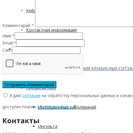
Кейсы
Комментарий
*
Контактная информация
Имя
*
Email
*
Населению
Сайт
ПО ВОПРОСАМ ПРЕОДОЛЕНИЯ КРИЗИСНЫХ СИТУ
Профилактика
Я даю
согласие
на обработку персональных данных и ознак
доступен плагин
ATs Privacy Policy
©
Инфекционных заболеваний
Контакты
Инсульта