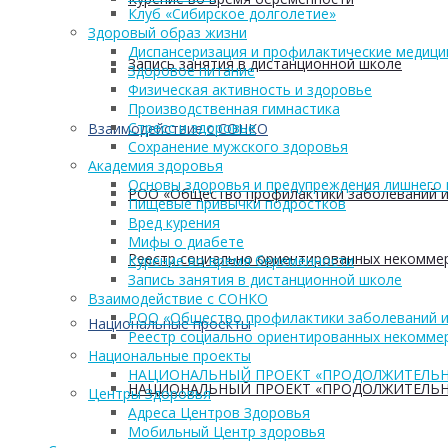
Клуб «Сибирское долголетие»
Здоровый образ жизни
Диспансеризация и профилактические медици
Запись занятия в дистанционной школе
Здоровое питание
Физическая активность и здоровье
Производственная гимнастика
Стресс и здоровье
Взаимодействие с СОНКО
Сохранение мужского здоровья
Академия здоровья
Основы здоровья и предупреждения лишнего 
РОО «Общество профилактики заболеваний и
Пищевые привычки подростков
Вред курения
Мифы о диабете
Реестр социально ориентированных некоммер
Курение во время беременности
Запись занятия в дистанционной школе
Взаимодействие с СОНКО
РОО «Общество профилактики заболеваний и
Национальные проекты
Реестр социально ориентированных некоммер
Национальные проекты
НАЦИОНАЛЬНЫЙ ПРОЕКТ «ПРОДОЛЖИТЕЛЬН
НАЦИОНАЛЬНЫЙ ПРОЕКТ «ПРОДОЛЖИТЕЛЬН
Центры Здоровья
Адреса Центров Здоровья
Мобильный Центр здоровья