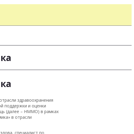
ика
ика
 отрасли здравоохранения
ой поддержки и оценки
щь (далее – НММО) в рамках
ика» в отрасли
злова, специалист по