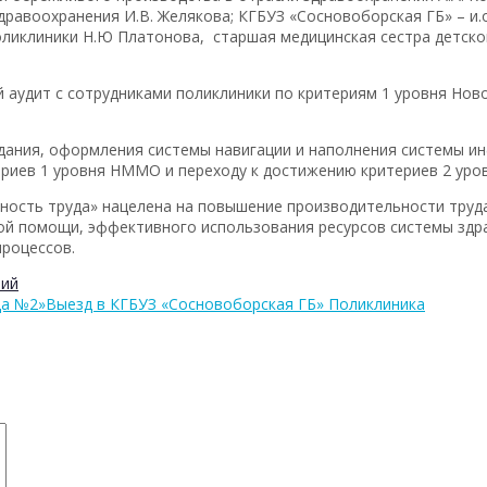
авоохранения И.В. Желякова; КГБУЗ «Сосновоборская ГБ» – и.о.
поликлиники Н.Ю Платонова, старшая медицинская сестра детской
 аудит с сотрудниками поликлиники по критериям 1 уровня Нов
дания, оформления системы навигации и наполнения системы 
ериев 1 уровня НММО и переходу к достижению критериев 2 ур
ность труда» нацелена на повышение производительности труда
кой помощи, эффективного использования ресурсов системы здр
роцессов.
рий
ца №2»
Выезд в КГБУЗ «Сосновоборская ГБ» Поликлиника