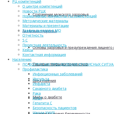
РЦ компетенций
О центре компетенций
Новости РЦК
Сохранение мужского здоровья
Нормативные документы РЦ компетенций
Методические материалы
Материалы и презентации
График выездов в МО
Академия здоровья
Отчетность
5 С
Проектная деятельность
Основы здоровья и предупреждения лишнего 
Кейсы
Контактная информация
Населению
Пищевые привычки подростков
ПО ВОПРОСАМ ПРЕОДОЛЕНИЯ КРИЗИСНЫХ СИТУ
Профилактика
Инфекционных заболеваний
Инсульта
Вред курения
Инфаркта
Сахарного диабета
Рака
Мифы о диабете
ХОБЛ
Гепатита С
Безопасность пациентов
Школа ХНИЗ
Курение во время беременности