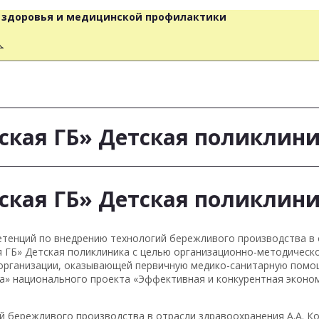
о здоровья и медицинской профилактики
人
ская ГБ» Детская поликлин
ская ГБ» Детская поликлин
петенций по внедрению технологий бережливого производства в
я ГБ» Детская поликлиника с целью организационно-методическ
 организации, оказывающей первичную медико-санитарную помо
а» национального проекта «Эффективная и конкурентная эконом
й бережливого производства в отрасли здравоохранения А.А. Ко