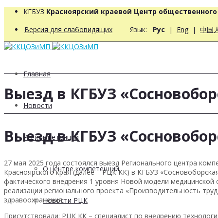
КГБУЗ
Красноярский краевой Центр общественног
Версия для слабовидящих
Язык:
Рус
|
Eng
|
中国
Главная
Выезд в КГБУЗ «Сосновобор
Новости
Выезд в КГБУЗ «Сосновобор
РЦ компетенций
27 мая 2025 года состоялся выезд Регионального центра ком
О центре компетенций
Красноярского края (далее – РЦК КК) в КГБУЗ «Сосновоборска
фактического внедрения 1 уровня Новой модели медицинской
реализации регионального проекта «Производительность труд
здравоохранения.
Новости РЦК
Присутствовали: РЦК КК – специалист по внедрению технологи