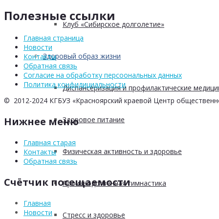
Полезные ссылки
Клуб «Сибирское долголетие»
Главная страница
Новости
Здоровый образ жизни
Контакты
Обратная связь
Согласие на обработку персоональных данных
Политика конфидициальности
Диспансеризация и профилактические медици
© 2012-2024 КГБУЗ «Красноярский краевой Центр общественн
Здоровое питание
Нижнее меню
Главная старая
Физическая активность и здоровье
Контакты
Обратная связь
Счётчик посещаемости
Производственная гимнастика
Главная
Новости
Стресс и здоровье