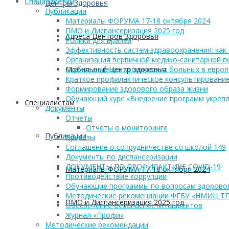
Cпециалистам
Центры Здоровья
Публикации
Материалы ФОРУМА 17-18 октября 2024
ПМО и Диспансеризация 2025 год
Адреса Центров Здоровья
Ролики для врачей
Эффективность систем здравоохранения: как 
Организация первичной медико-санитарной 
Мобильный Центр здоровья
Оценка ведения хронических больных в европ
Краткое профилактическое консультирование
Формирование здорового образа жизни
Обучающий курс «Внедрение программ укрепл
Cпециалистам
Документы
Отчеты
Отчеты о мониторинге
Публикации
Приказы
Соглашение о сотрудничестве со школой 149
Документы по диспансеризации
ДОКУМЕНТЫ ПО ПРОФИЛАКТИКЕ COVID-19
Материалы ФОРУМА 17-18 октября 2024
Противодействие коррупции
Обучающие программы по вопросам здоровог
Методические рекомендации ФГБУ «НМИЦ Т
ПМО и Диспансеризация 2025 год
Обеспечение безопасности пациентов
Журнал «Профи»
Методические рекомендации