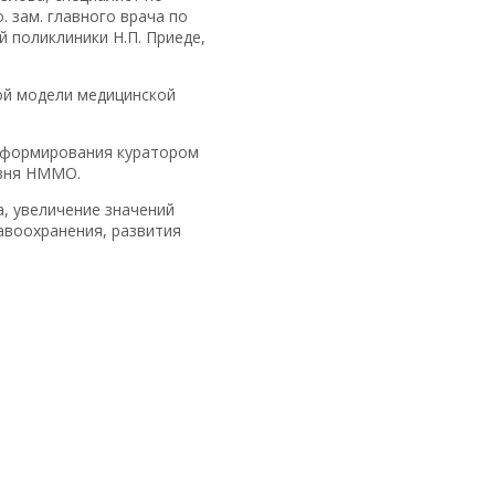
 зам. главного врача по
 поликлиники Н.П. Приеде,
ой модели медицинской
информирования куратором
овня НММО.
, увеличение значений
авоохранения, развития