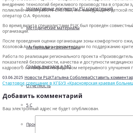
внедрению технологий бережливого производства в отрасли здр
Нормативные документы РЦ компетенций
поликлинической работе Е.Ю. Зык, и.о. заведующего детской 
оператор О.А. Фролова.
Во время визита специалистами РЦК был проведён совместный
Методические материалы
организации.
После проведения оценки организации зоны комфортного ожи
Козловой А. А. были даны рекомендации по поддержанию крит
Материалы и презентации
Работа по реализации регионального проекта «Производитель
показателей безопасности, качества и доступности медицинс
График выездов в МО
кадрового потенциала посредством непрерывного улучшения п
03.06.2025
Новости РЦК
Татьяна Соболева
Оставить коммента
Стартовое совещание в КГБУЗ «Красноярская краевая больни
Отчетность
Добавить комментарий
5 С
Ваш электронный адрес не будет опубликован.
Проектная деятельность