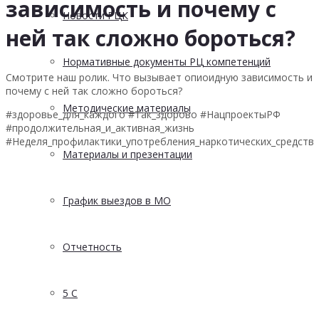
зависимость и почему с
Новости РЦК
ней так сложно бороться?
Нормативные документы РЦ компетенций
Смотрите наш ролик. Что вызывает опиоидную зависимость и
почему с ней так сложно бороться?
Методические материалы
#здоровье_для_каждого #Так_здорово #НацпроектыРФ
#продолжительная_и_активная_жизнь
#Неделя_профилактики_употребления_наркотических_средств
Материалы и презентации
График выездов в МО
Отчетность
5 С