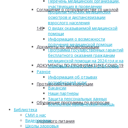
Перечень медицинских организаций,
участвующих в проведении
Соглашение о сотрудничестве со школой
профилактических медицинских
осмотров и диспансеризации
взрослого населения
149
О видах оказываемой медицинской
помощи
Информация о возможности
получения медицинской помощи
Документы по диспансеризации
Программа государственных гарантий
бесплатного оказания гражданам
медицинской помощи на 2024 год и на
ДОКУМЕНТЫ ПО ПРОФИЛАКТИКЕ COVID-19
плановый период 2025 и 2026 годов
Разное
Информация об отзывах
потребителей услуг
Противодействие коррупции
Вакансии
Наши партнеры
Защита персональных данных
Обучающие программы по вопросам
Бесплатная юридическая помощь
Библиотека
СМИ о нас
Видеоролики
здорового питания
Школы здоровья