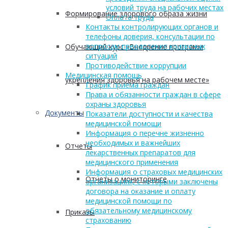
условий труда на рабочих местах
Формирование здорового образа жизни
Оплата труда
Контакты контролирующих органов и
телефоны доверия, консультации по
вопросам преодоления кризисных
Обучающий курс «Внедрение программ
ситуаций
Противодействие коррупции
Медицинская помощь
укрепления здоровья на рабочем месте»
График приема граждан
Права и обязанности граждан в сфере
охраны здоровья
Документы
Показатели доступности и качества
медицинской помощи
Информация о перечне жизненно
необходимых и важнейших
Отчеты
лекарственных препаратов для
медицинского применения
Информация о страховых медицинских
Отчеты о мониторинге
организациях, с которыми заключены
договора на оказание и оплату
медицинской помощи по
обязательному медицинскому
Приказы
страхованию