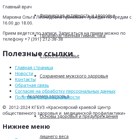
Главный врач
Физическая активность и здоровье
Маркина Ольга Леонидовна принимает граждан по средам с
16.00 до 18.00.
Прием ведется по записи. Записаться на прием можно по
Производственная гимнастика
телефону +7 (391) 212-38-38
Полезные ссылки
Стресс и здоровье
Главная страница
Новости
Сохранение мужского здоровья
Контакты
Обратная связь
Согласие на обработку персоональных данных
Академия здоровья
Политика конфидициальности
© 2012-2024 КГБУЗ «Красноярский краевой Центр
общественного здоровья и медицинской профилактики»
Основы здоровья и предупреждения
Нижнее меню
лишнего веса