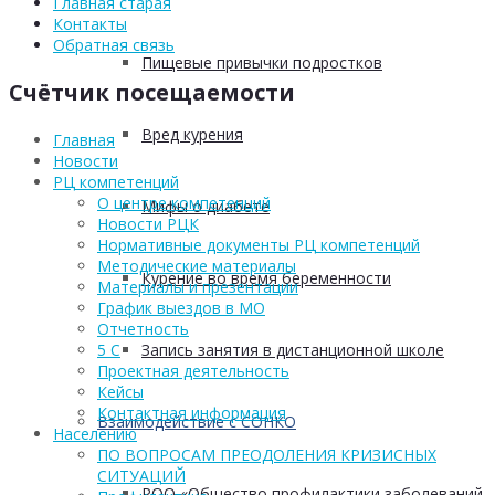
Главная старая
Контакты
Обратная связь
Пищевые привычки подростков
Счётчик посещаемости
Вред курения
Главная
Новости
РЦ компетенций
О центре компетенций
Мифы о диабете
Новости РЦК
Нормативные документы РЦ компетенций
Методические материалы
Курение во время беременности
Материалы и презентации
График выездов в МО
Отчетность
Запись занятия в дистанционной школе
5 С
Проектная деятельность
Кейсы
Контактная информация
Взаимодействие с СОНКО
Населению
ПО ВОПРОСАМ ПРЕОДОЛЕНИЯ КРИЗИСНЫХ
СИТУАЦИЙ
РОО «Общество профилактики заболеваний