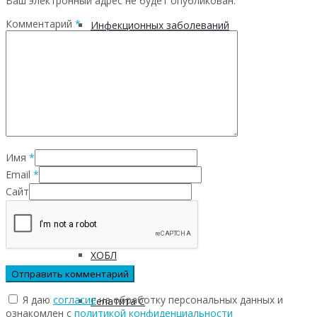
Ваш электронный адрес не будет опубликован.
Комментарий
*
Инфекционных заболеваний
Инсульта
Инфаркта
Имя
*
Сахарного диабета
Email
*
Сайт
Рака
ХОБЛ
Я даю
согласие
на обработку персональных данных и
Гепатита С
ознакомлен с
политикой конфиденциальности