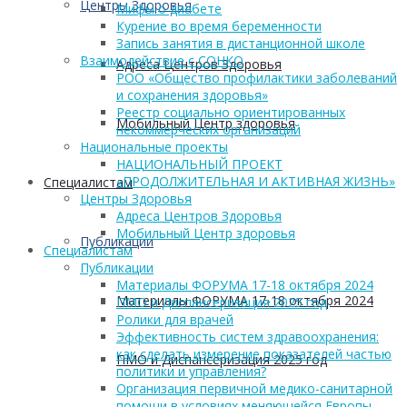
Центры Здоровья
Мифы о диабете
Курение во время беременности
Запись занятия в дистанционной школе
Взаимодействие с СОНКО
Адреса Центров Здоровья
РОО «Общество профилактики заболеваний
и сохранения здоровья»
Реестр социально ориентированных
Мобильный Центр здоровья
некоммерческих организаций
Национальные проекты
НАЦИОНАЛЬНЫЙ ПРОЕКТ
«ПРОДОЛЖИТЕЛЬНАЯ И АКТИВНАЯ ЖИЗНЬ»
Cпециалистам
Центры Здоровья
Адреса Центров Здоровья
Мобильный Центр здоровья
Публикации
Cпециалистам
Публикации
Материалы ФОРУМА 17-18 октября 2024
Материалы ФОРУМА 17-18 октября 2024
ПМО и Диспансеризация 2025 год
Ролики для врачей
Эффективность систем здравоохранения:
как сделать измерение показателей частью
ПМО и Диспансеризация 2025 год
политики и управления?
Организация первичной медико-санитарной
помощи в условиях меняющейся Европы