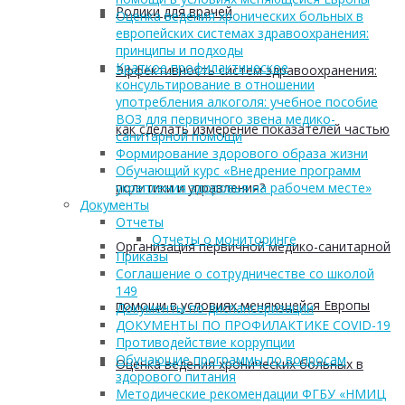
Ролики для врачей
Оценка ведения хронических больных в
европейских системах здравоохранения:
принципы и подходы
Краткое профилактическое
Эффективность систем здравоохранения:
консультирование в отношении
употребления алкоголя: учебное пособие
ВОЗ для первичного звена медико-
как сделать измерение показателей частью
санитарной помощи
Формирование здорового образа жизни
Обучающий курс «Внедрение программ
политики и управления?
укрепления здоровья на рабочем месте»
Документы
Отчеты
Отчеты о мониторинге
Организация первичной медико-санитарной
Приказы
Соглашение о сотрудничестве со школой
149
помощи в условиях меняющейся Европы
Документы по диспансеризации
ДОКУМЕНТЫ ПО ПРОФИЛАКТИКЕ COVID-19
Противодействие коррупции
Обучающие программы по вопросам
Оценка ведения хронических больных в
здорового питания
Методические рекомендации ФГБУ «НМИЦ