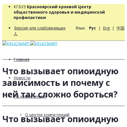
КГБУЗ
Красноярский краевой Центр
общественного здоровья и медицинской
профилактики
Версия для слабовидящих
Язык:
Рус
|
Eng
|
中国
人
Главная
Что вызывает опиоидную
Новости
зависимость и почему с
ней так сложно бороться?
РЦ компетенций
О центре компетенций
Что вызывает опиоидную