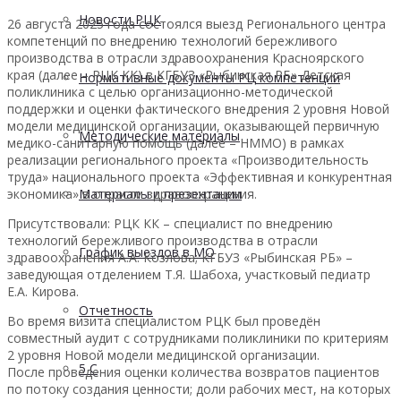
Новости РЦК
26 августа 2025 года состоялся выезд Регионального центра
компетенций по внедрению технологий бережливого
производства в отрасли здравоохранения Красноярского
края (далее – РЦК КК) в КГБУЗ «Рыбинская РБ» Детская
Нормативные документы РЦ компетенций
поликлиника с целью организационно-методической
поддержки и оценки фактического внедрения 2 уровня Новой
модели медицинской организации, оказывающей первичную
Методические материалы
медико-санитарную помощь (далее – НММО) в рамках
реализации регионального проекта «Производительность
труда» национального проекта «Эффективная и конкурентная
экономика» в отрасли здравоохранения.
Материалы и презентации
Присутствовали: РЦК КК – специалист по внедрению
технологий бережливого производства в отрасли
График выездов в МО
здравоохранения А.А. Козлова; КГБУЗ «Рыбинская РБ» –
заведующая отделением Т.Я. Шабоха, участковый педиатр
Е.А. Кирова.
Отчетность
Во время визита специалистом РЦК был проведён
совместный аудит с сотрудниками поликлиники по критериям
2 уровня Новой модели медицинской организации.
5 С
После проведения оценки количества возвратов пациентов
по потоку создания ценности; доли рабочих мест, на которых