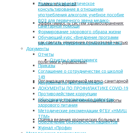
Краткое профилактическое
Ролики для врачей
консультирование в отношении
употребления алкоголя: учебное пособие
ВОЗ для первичного звена медико-
Эффективность систем здравоохранения:
санитарной помощи
Формирование здорового образа жизни
Обучающий курс «Внедрение программ
как сделать измерение показателей частью
укрепления здоровья на рабочем месте»
Документы
Отчеты
Отчеты о мониторинге
политики и управления?
Приказы
Соглашение о сотрудничестве со школой
149
Организация первичной медико-санитарной
Документы по диспансеризации
ДОКУМЕНТЫ ПО ПРОФИЛАКТИКЕ COVID-19
Противодействие коррупции
Обучающие программы по вопросам
помощи в условиях меняющейся Европы
здорового питания
Методические рекомендации ФГБУ «НМИЦ
ТПМ»
Оценка ведения хронических больных в
Обеспечение безопасности пациентов
Журнал «Профи»