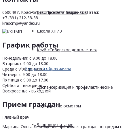
660049 г. Красноярск, Проспект Мира, 7а, 3 этаж
Безопасность пациентов
+7 (391) 212-38-38
krascmp@yandex.ru
Школа ХНИЗ
График работы
Клуб «Сибирское долголетие»
Понедельник с 9.00 до 18.00
Вторник с 9.00 до 18.00
Здоровый образ жизни
Среда с 9.00 до 18.00
Четверг с 9.00 до 18.00
Пятница с 9.00 до 17.00
Суббота - выходной
Диспансеризация и профилактические
Воскресенье - выходной
Прием граждан
медицинские осмотры
Главный врач
Здоровое питание
Маркина Ольга Леонидовна принимает граждан по средам с