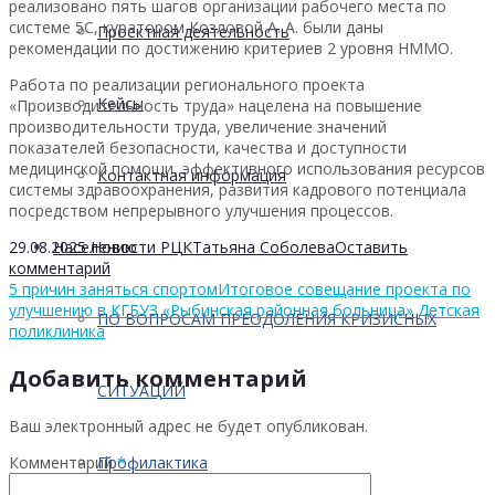
реализовано пять шагов организации рабочего места по
системе 5С, куратором Козловой А. А. были даны
Проектная деятельность
рекомендации по достижению критериев 2 уровня НММО.
Работа по реализации регионального проекта
Кейсы
«Производительность труда» нацелена на повышение
производительности труда, увеличение значений
показателей безопасности, качества и доступности
медицинской помощи, эффективного использования ресурсов
Контактная информация
системы здравоохранения, развития кадрового потенциала
посредством непрерывного улучшения процессов.
29.08.2025
Новости РЦК
Татьяна Соболева
Оставить
Населению
комментарий
5 причин заняться спортом
Итоговое совещание проекта по
улучшению в КГБУЗ «Рыбинская районная больница» Детская
ПО ВОПРОСАМ ПРЕОДОЛЕНИЯ КРИЗИСНЫХ
поликлиника
Добавить комментарий
СИТУАЦИЙ
Ваш электронный адрес не будет опубликован.
Комментарий
*
Профилактика