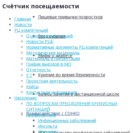
Счётчик посещаемости
Пищевые привычки подростков
Главная
Новости
РЦ компетенций
О центре компетенций
Вред курения
Новости РЦК
Нормативные документы РЦ компетенций
Методические материалы
Мифы о диабете
Материалы и презентации
График выездов в МО
Отчетность
Курение во время беременности
5 С
Проектная деятельность
Кейсы
Контактная информация
Запись занятия в дистанционной школе
Населению
ПО ВОПРОСАМ ПРЕОДОЛЕНИЯ КРИЗИСНЫХ
СИТУАЦИЙ
Взаимодействие с СОНКО
Профилактика
Инфекционных заболеваний
Инсульта
Инфаркта
РОО «Общество профилактики заболеваний