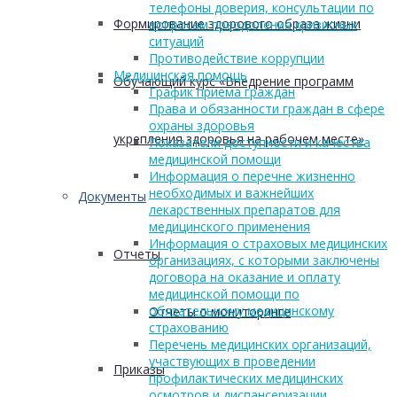
телефоны доверия, консультации по
Формирование здорового образа жизни
вопросам преодоления кризисных
ситуаций
Противодействие коррупции
Медицинская помощь
Обучающий курс «Внедрение программ
График приема граждан
Права и обязанности граждан в сфере
охраны здоровья
укрепления здоровья на рабочем месте»
Показатели доступности и качества
медицинской помощи
Информация о перечне жизненно
необходимых и важнейших
Документы
лекарственных препаратов для
медицинского применения
Информация о страховых медицинских
Отчеты
организациях, с которыми заключены
договора на оказание и оплату
медицинской помощи по
обязательному медицинскому
Отчеты о мониторинге
страхованию
Перечень медицинских организаций,
участвующих в проведении
Приказы
профилактических медицинских
осмотров и диспансеризации