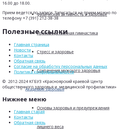
16.00 до 18.00.
Прием ведется по записи. Записаться на прием можно по
Физическая активность и здоровье
телефону +7 (391) 212-38-38
Полезные ссылки
Производственная гимнастика
Главная страница
Новости
Стресс и здоровье
Контакты
Обратная связь
Согласие на обработку персоональных данных
Сохранение мужского здоровья
Политика конфидициальности
© 2012-2024 КГБУЗ «Красноярский краевой Центр
общественного здоровья и медицинской профилактики»
Академия здоровья
Нижнее меню
Основы здоровья и предупреждения
Главная старая
Контакты
Обратная связь
лишнего веса