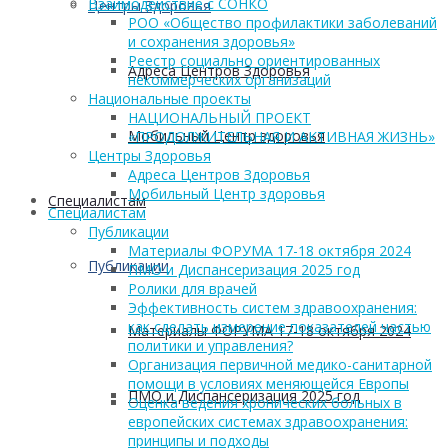
Взаимодействие с СОНКО
Центры Здоровья
РОО «Общество профилактики заболеваний
и сохранения здоровья»
Реестр социально ориентированных
Адреса Центров Здоровья
некоммерческих организаций
Национальные проекты
НАЦИОНАЛЬНЫЙ ПРОЕКТ
Мобильный Центр здоровья
«ПРОДОЛЖИТЕЛЬНАЯ И АКТИВНАЯ ЖИЗНЬ»
Центры Здоровья
Адреса Центров Здоровья
Мобильный Центр здоровья
Cпециалистам
Cпециалистам
Публикации
Материалы ФОРУМА 17-18 октября 2024
Публикации
ПМО и Диспансеризация 2025 год
Ролики для врачей
Эффективность систем здравоохранения:
как сделать измерение показателей частью
Материалы ФОРУМА 17-18 октября 2024
политики и управления?
Организация первичной медико-санитарной
помощи в условиях меняющейся Европы
ПМО и Диспансеризация 2025 год
Оценка ведения хронических больных в
европейских системах здравоохранения:
принципы и подходы