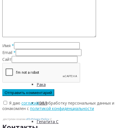
Инфекционных заболеваний
Инсульта
Имя
*
Инфаркта
Email
*
Сайт
Сахарного диабета
Рака
Я даю
согласие
на обработку персональных данных и
ХОБЛ
ознакомлен с
политикой конфиденциальности
доступен плагин
ATs Privacy Policy
©
Гепатита С
Контакты