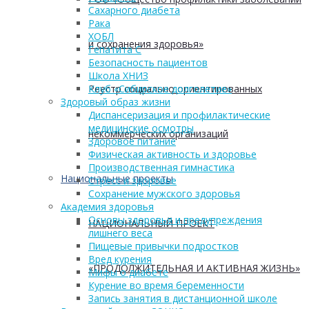
Сахарного диабета
Рака
ХОБЛ
и сохранения здоровья»
Гепатита С
Безопасность пациентов
Школа ХНИЗ
Реестр социально ориентированных
Клуб «Сибирское долголетие»
Здоровый образ жизни
Диспансеризация и профилактические
медицинские осмотры
некоммерческих организаций
Здоровое питание
Физическая активность и здоровье
Производственная гимнастика
Национальные проекты
Стресс и здоровье
Сохранение мужского здоровья
Академия здоровья
Основы здоровья и предупреждения
НАЦИОНАЛЬНЫЙ ПРОЕКТ
лишнего веса
Пищевые привычки подростков
Вред курения
«ПРОДОЛЖИТЕЛЬНАЯ И АКТИВНАЯ ЖИЗНЬ»
Мифы о диабете
Курение во время беременности
Запись занятия в дистанционной школе