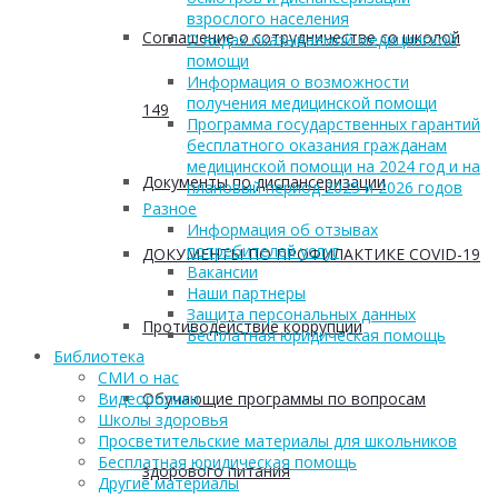
взрослого населения
Соглашение о сотрудничестве со школой
О видах оказываемой медицинской
помощи
Информация о возможности
получения медицинской помощи
149
Программа государственных гарантий
бесплатного оказания гражданам
медицинской помощи на 2024 год и на
Документы по диспансеризации
плановый период 2025 и 2026 годов
Разное
Информация об отзывах
потребителей услуг
ДОКУМЕНТЫ ПО ПРОФИЛАКТИКЕ COVID-19
Вакансии
Наши партнеры
Защита персональных данных
Противодействие коррупции
Бесплатная юридическая помощь
Библиотека
СМИ о нас
Обучающие программы по вопросам
Видеоролики
Школы здоровья
Просветительские материалы для школьников
Бесплатная юридическая помощь
здорового питания
Другие материалы