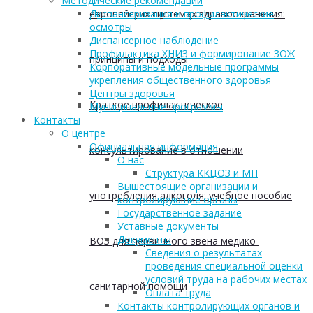
Методические рекомендации
европейских системах здравоохранения:
Диспансеризация и профилактические
осмотры
Диспансерное наблюдение
Профилактика ХНИЗ и формирование ЗОЖ
принципы и подходы
Корпоративные модельные программы
укрепления общественного здоровья
Центры здоровья
Краткое профилактическое
Муниципальные программы
Контакты
О центре
Официальная информация
консультирование в отношении
О нас
Структура ККЦОЗ и МП
Вышестоящие организации и
употребления алкоголя: учебное пособие
контролирующие органы
Государственное задание
Уставные документы
Документы
ВОЗ для первичного звена медико-
Сведения о результатах
проведения специальной оценки
условий труда на рабочих местах
санитарной помощи
Оплата труда
Контакты контролирующих органов и