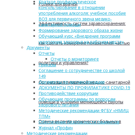
Краткое профилактическое
Ролики для врачей
консультирование в отношении
употребления алкоголя: учебное пособие
ВОЗ для первичного звена медико-
Эффективность систем здравоохранения:
санитарной помощи
Формирование здорового образа жизни
Обучающий курс «Внедрение программ
укрепления здоровья на рабочем месте»
как сделать измерение показателей частью
Документы
Отчеты
Отчеты о мониторинге
политики и управления?
Приказы
Соглашение о сотрудничестве со школой
149
Документы по диспансеризации
Организация первичной медико-санитарной
ДОКУМЕНТЫ ПО ПРОФИЛАКТИКЕ COVID-19
Противодействие коррупции
Обучающие программы по вопросам
помощи в условиях меняющейся Европы
здорового питания
Методические рекомендации ФГБУ «НМИЦ
ТПМ»
Оценка ведения хронических больных в
Обеспечение безопасности пациентов
Журнал «Профи»
Методические рекомендации