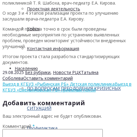
поликлиникой Т. Я. Шабоха, врач-педиатр Е.А. Кирова.
Проектная деятельность
О ходе 3 и 4 этапов реализации проекта по улучшению
заслушали врача-педиатра Е.А. Кирову.
Кейсы
Командой проекта точно в срок были проведены
необходимые мероприятия по устранению выявленных
проблем, проведен мониторинг устойчивости внедренных
улучшений.
Контактная информация
Итогом проекта стала разработка стандартизирующих
документов.
Населению
29.08.2025
Без рубрики
,
Новости РЦК
Татьяна
Соболева
Оставить комментарий
Выезд в КГБУЗ «Рыбинская РБ» Детская поликлиника
Выезд в
ПО ВОПРОСАМ ПРЕОДОЛЕНИЯ КРИЗИСНЫХ
КГБУЗ «Емельяновская РБ» приёмный покой
Добавить комментарий
СИТУАЦИЙ
Ваш электронный адрес не будет опубликован.
Комментарий
*
Профилактика