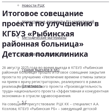
Новости РЦК
Итоговое совещание
проекта по улучшению в
Нормативные документы РЦ компетенций
КГБУЗ «Рыбинская
Методические материалы
районная больница»
Детская поликлиника
Материалы и презентации
26 августа 2025 года во время выезда в КГБУЗ «Рыбинская
График выездов в МО
районная больница» прошло итоговое совещание закрытия
проекта по улучшению «Увеличение времени отмены записи
на прием к врачу регистратором», реализуемого в рамках
Отчетность
реализации регионального проекта «Производительность
труда» национального проекта «Эффективная и конкурентная
экономика» в отрасли здравоохранения.
5 С
На совещании присутствовали: РЦК КК – специалист А.А.
Козлова; КГБУЗ «Рыбинская РБ» – заведующий детской