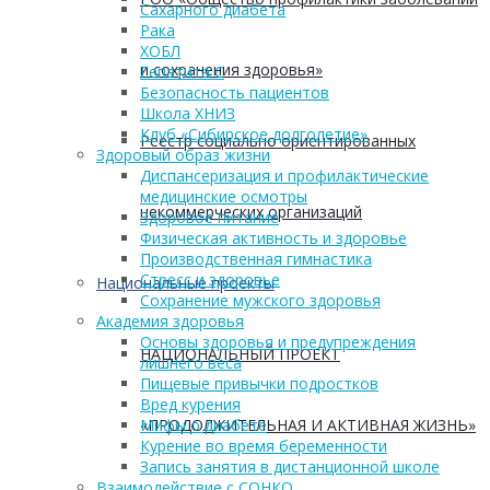
Сахарного диабета
Рака
ХОБЛ
и сохранения здоровья»
Гепатита С
Безопасность пациентов
Школа ХНИЗ
Клуб «Сибирское долголетие»
Реестр социально ориентированных
Здоровый образ жизни
Диспансеризация и профилактические
медицинские осмотры
некоммерческих организаций
Здоровое питание
Физическая активность и здоровье
Производственная гимнастика
Стресс и здоровье
Национальные проекты
Сохранение мужского здоровья
Академия здоровья
Основы здоровья и предупреждения
НАЦИОНАЛЬНЫЙ ПРОЕКТ
лишнего веса
Пищевые привычки подростков
Вред курения
«ПРОДОЛЖИТЕЛЬНАЯ И АКТИВНАЯ ЖИЗНЬ»
Мифы о диабете
Курение во время беременности
Запись занятия в дистанционной школе
Взаимодействие с СОНКО