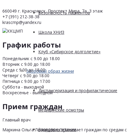
660049 г. Красноярск, Проспект Мира, 7а, 3 этаж
Безопасность пациентов
+7 (391) 212-38-38
krascmp@yandex.ru
Школа ХНИЗ
График работы
Клуб «Сибирское долголетие»
Понедельник с 9.00 до 18.00
Вторник с 9.00 до 18.00
Среда с 9.00 до 18.00
Здоровый образ жизни
Четверг с 9.00 до 18.00
Пятница с 9.00 до 17.00
Суббота - выходной
Диспансеризация и профилактические
Воскресенье - выходной
Прием граждан
медицинские осмотры
Главный врач
Здоровое питание
Маркина Ольга Леонидовна принимает граждан по средам с