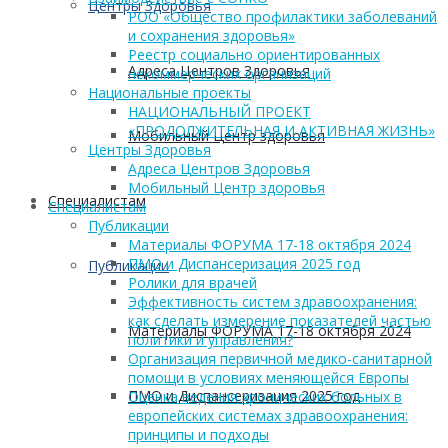
Центры Здоровья
РОО «Общество профилактики заболеваний
и сохранения здоровья»
Реестр социально ориентированных
Адреса Центров Здоровья
некоммерческих организаций
Национальные проекты
НАЦИОНАЛЬНЫЙ ПРОЕКТ
«ПРОДОЛЖИТЕЛЬНАЯ И АКТИВНАЯ ЖИЗНЬ»
Мобильный Центр здоровья
Центры Здоровья
Адреса Центров Здоровья
Мобильный Центр здоровья
Cпециалистам
Cпециалистам
Публикации
Материалы ФОРУМА 17-18 октября 2024
ПМО и Диспансеризация 2025 год
Публикации
Ролики для врачей
Эффективность систем здравоохранения:
как сделать измерение показателей частью
Материалы ФОРУМА 17-18 октября 2024
политики и управления?
Организация первичной медико-санитарной
помощи в условиях меняющейся Европы
ПМО и Диспансеризация 2025 год
Оценка ведения хронических больных в
европейских системах здравоохранения:
принципы и подходы