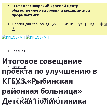
КГБУЗ
Красноярский краевой Центр
общественного здоровья и медицинской
профилактики
Версия для слабовидящих
Язык:
Рус
|
Eng
|
中国
人
Главная
Итоговое совещание
Новости
проекта по улучшению в
КГБУЗ «Рыбинская
РЦ компетенций
районная больница»
Детская поликлиника
О центре компетенций