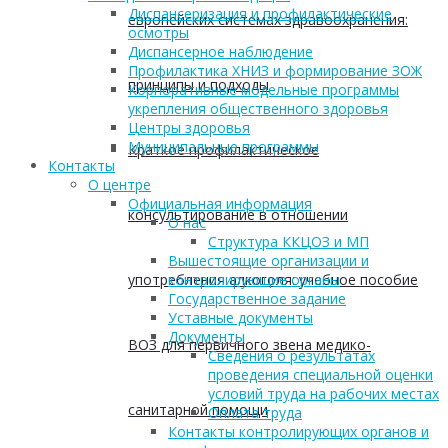
Диспансеризация и профилактические
европейских системах здравоохранения:
осмотры
Диспансерное наблюдение
Профилактика ХНИЗ и формирование ЗОЖ
принципы и подходы
Корпоративные модельные программы
укрепления общественного здоровья
Центры здоровья
Муниципальные программы
Краткое профилактическое
Контакты
О центре
Официальная информация
консультирование в отношении
О нас
Структура ККЦОЗ и МП
Вышестоящие организации и
употребления алкоголя: учебное пособие
контролирующие органы
Государственное задание
Уставные документы
Документы
ВОЗ для первичного звена медико-
Сведения о результатах
проведения специальной оценки
условий труда на рабочих местах
санитарной помощи
Оплата труда
Контакты контролирующих органов и