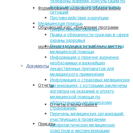
телефоны доверия, консультации по
вопросам преодоления кризисных
Формирование здорового образа жизни
ситуаций
Противодействие коррупции
Медицинская помощь
Обучающий курс «Внедрение программ
График приема граждан
Права и обязанности граждан в сфере
охраны здоровья
Показатели доступности и качества
укрепления здоровья на рабочем месте»
медицинской помощи
Информация о перечне жизненно
необходимых и важнейших
Документы
лекарственных препаратов для
медицинского применения
Информация о страховых медицинских
Отчеты
организациях, с которыми заключены
договора на оказание и оплату
медицинской помощи по
обязательному медицинскому
Отчеты о мониторинге
страхованию
Перечень медицинских организаций,
участвующих в проведении
Приказы
профилактических медицинских
осмотров и диспансеризации