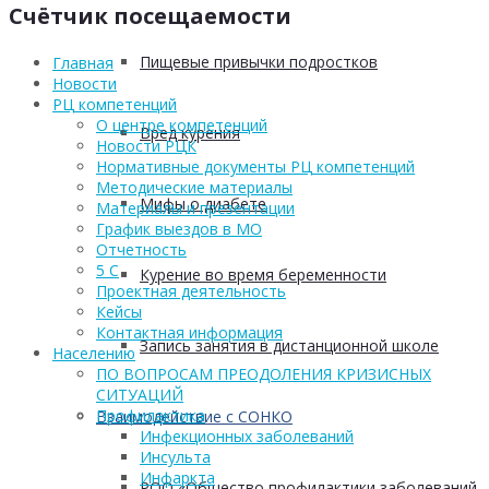
Счётчик посещаемости
Пищевые привычки подростков
Главная
Новости
РЦ компетенций
О центре компетенций
Вред курения
Новости РЦК
Нормативные документы РЦ компетенций
Методические материалы
Мифы о диабете
Материалы и презентации
График выездов в МО
Отчетность
5 С
Курение во время беременности
Проектная деятельность
Кейсы
Контактная информация
Запись занятия в дистанционной школе
Населению
ПО ВОПРОСАМ ПРЕОДОЛЕНИЯ КРИЗИСНЫХ
СИТУАЦИЙ
Профилактика
Взаимодействие с СОНКО
Инфекционных заболеваний
Инсульта
Инфаркта
РОО «Общество профилактики заболеваний