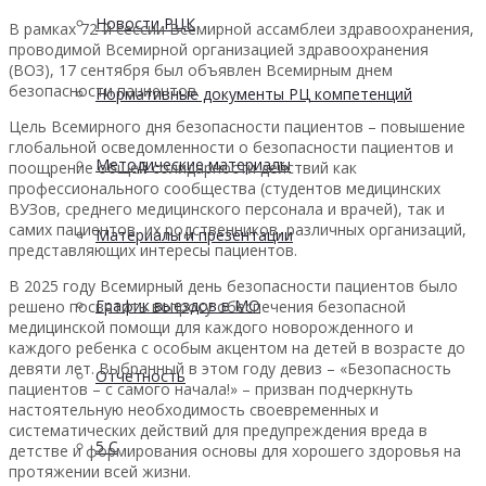
Новости РЦК
В рамках 72-й сессии Всемирной ассамблеи здравоохранения,
проводимой Всемирной организацией здравоохранения
(ВОЗ), 17 сентября был объявлен Всемирным днем
безопасности пациентов.
Нормативные документы РЦ компетенций
Цель Всемирного дня безопасности пациентов – повышение
глобальной осведомленности о безопасности пациентов и
Методические материалы
поощрение общей солидарности действий как
профессионального сообщества (студентов медицинских
ВУЗов, среднего медицинского персонала и врачей), так и
самих пациентов, их родственников, различных организаций,
Материалы и презентации
представляющих интересы пациентов.
В 2025 году Всемирный день безопасности пациентов было
График выездов в МО
решено посвятить вопросу обеспечения безопасной
медицинской помощи для каждого новорожденного и
каждого ребенка с особым акцентом на детей в возрасте до
девяти лет. Выбранный в этом году девиз – «Безопасность
Отчетность
пациентов – с самого начала!» – призван подчеркнуть
настоятельную необходимость своевременных и
систематических действий для предупреждения вреда в
5 С
детстве и формирования основы для хорошего здоровья на
протяжении всей жизни.