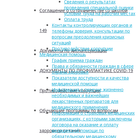
Сведения о результатах
проведения специальной оценки
Соглашение о сотрудничестве со школой
условий труда на рабочих местах
Оплата труда
Контакты контролирующих органов и
149
телефоны доверия, консультации по
вопросам преодоления кризисных
ситуаций
Противодействие коррупции
Документы по диспансеризации
Медицинская помощь
График приема граждан
Права и обязанности граждан в сфере
ДОКУМЕНТЫ ПО ПРОФИЛАКТИКЕ COVID-19
охраны здоровья
Показатели доступности и качества
медицинской помощи
Информация о перечне жизненно
Противодействие коррупции
необходимых и важнейших
лекарственных препаратов для
медицинского применения
Обучающие программы по вопросам
Информация о страховых медицинских
организациях, с которыми заключены
договора на оказание и оплату
здорового питания
медицинской помощи по
обязательному медицинскому