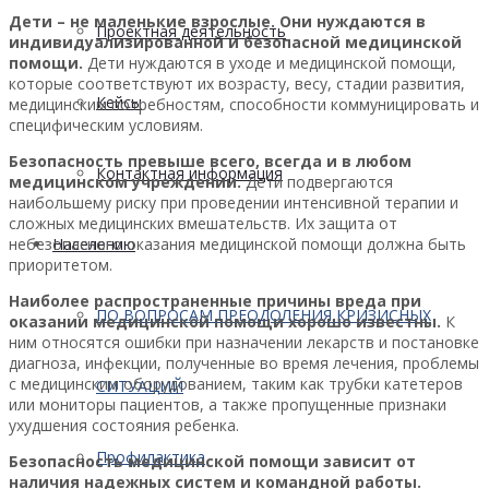
Дети – не маленькие взрослые. Они нуждаются в
Проектная деятельность
индивидуализированной и безопасной медицинской
помощи.
Дети нуждаются в уходе и медицинской помощи,
которые соответствуют их возрасту, весу, стадии развития,
Кейсы
медицинским потребностям, способности коммуницировать и
специфическим условиям.
Безопасность превыше всего, всегда и в любом
Контактная информация
медицинском учреждении.
Дети подвергаются
наибольшему риску при проведении интенсивной терапии и
сложных медицинских вмешательств. Их защита от
небезопасного оказания медицинской помощи должна быть
Населению
приоритетом.
Наиболее распространенные причины вреда при
ПО ВОПРОСАМ ПРЕОДОЛЕНИЯ КРИЗИСНЫХ
оказании медицинской помощи хорошо известны.
К
ним относятся ошибки при назначении лекарств и постановке
диагноза, инфекции, полученные во время лечения, проблемы
с медицинским оборудованием, таким как трубки катетеров
СИТУАЦИЙ
или мониторы пациентов, а также пропущенные признаки
ухудшения состояния ребенка.
Профилактика
Безопасность медицинской помощи зависит от
наличия надежных систем и командной работы.