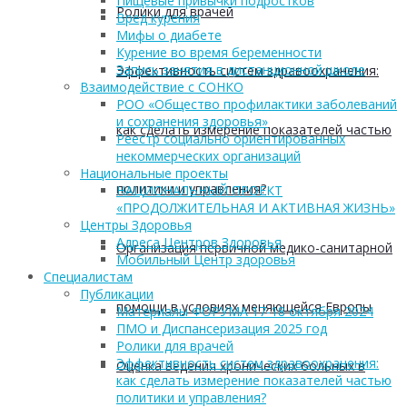
Пищевые привычки подростков
Ролики для врачей
Вред курения
Мифы о диабете
Курение во время беременности
Запись занятия в дистанционной школе
Эффективность систем здравоохранения:
Взаимодействие с СОНКО
РОО «Общество профилактики заболеваний
и сохранения здоровья»
как сделать измерение показателей частью
Реестр социально ориентированных
некоммерческих организаций
Национальные проекты
политики и управления?
НАЦИОНАЛЬНЫЙ ПРОЕКТ
«ПРОДОЛЖИТЕЛЬНАЯ И АКТИВНАЯ ЖИЗНЬ»
Центры Здоровья
Адреса Центров Здоровья
Организация первичной медико-санитарной
Мобильный Центр здоровья
Cпециалистам
Публикации
помощи в условиях меняющейся Европы
Материалы ФОРУМА 17-18 октября 2024
ПМО и Диспансеризация 2025 год
Ролики для врачей
Эффективность систем здравоохранения:
Оценка ведения хронических больных в
как сделать измерение показателей частью
политики и управления?