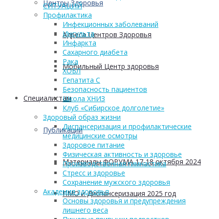
Центры Здоровья
СИТУАЦИЙ
Профилактика
Инфекционных заболеваний
Инсульта
Адреса Центров Здоровья
Инфаркта
Сахарного диабета
Рака
Мобильный Центр здоровья
ХОБЛ
Гепатита С
Безопасность пациентов
Cпециалистам
Школа ХНИЗ
Клуб «Сибирское долголетие»
Здоровый образ жизни
Диспансеризация и профилактические
Публикации
медицинские осмотры
Здоровое питание
Физическая активность и здоровье
Материалы ФОРУМА 17-18 октября 2024
Производственная гимнастика
Стресс и здоровье
Сохранение мужского здоровья
Академия здоровья
ПМО и Диспансеризация 2025 год
Основы здоровья и предупреждения
лишнего веса