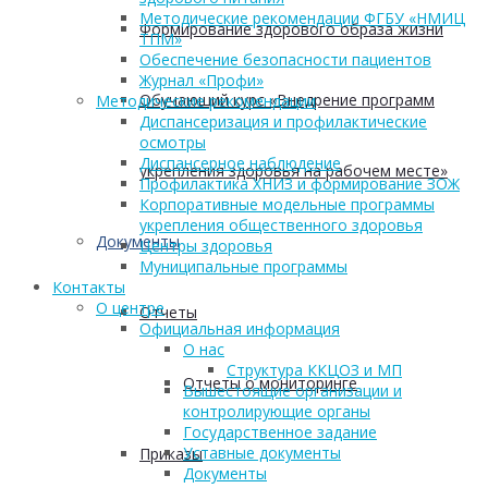
Методические рекомендации ФГБУ «НМИЦ
Формирование здорового образа жизни
ТПМ»
Обеспечение безопасности пациентов
Журнал «Профи»
Обучающий курс «Внедрение программ
Методические рекомендации
Диспансеризация и профилактические
осмотры
Диспансерное наблюдение
укрепления здоровья на рабочем месте»
Профилактика ХНИЗ и формирование ЗОЖ
Корпоративные модельные программы
укрепления общественного здоровья
Документы
Центры здоровья
Муниципальные программы
Контакты
О центре
Отчеты
Официальная информация
О нас
Структура ККЦОЗ и МП
Отчеты о мониторинге
Вышестоящие организации и
контролирующие органы
Государственное задание
Уставные документы
Приказы
Документы