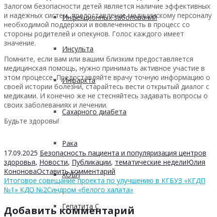
Залогом безопасности детей является наличие эффективных
и надежных систем, предоставление медицинскому персоналу
Инфекционных заболеваний
необходимой поддержки и вовлеченность в процесс со
стороны родителей и опекунов. Голос каждого имеет
значение.
Инсульта
Помните, если вам или вашим близким предоставляется
медицинская помощь, нужно принимать активное участие в
этом процессе. Предоставляйте врачу точную информацию о
Инфаркта
своей истории болезни, старайтесь вести открытый диалог с
медиками. И конечно же не стесняйтесь задавать вопросы о
своих заболеваниях и лечении.
Сахарного диабета
Будьте здоровы!
Рака
17.09.2025
Безопасность пациента и популяризация центров
здоровья
,
Новости
,
Публикации
,
тематические недели
Юлия
Кононова
Оставить комментарий
ХОБЛ
Итоговое совещание проекта по улучшению в КГБУЗ «КГДП
№1» КДО №2
Синдром «белого халата»
Гепатита С
Добавить комментарий