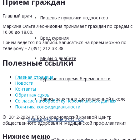
Прием граждан
Главный врач
Пищевые привычки подростков
Маркина Ольга Леонидовна принимает граждан по средам с
16.00 до 18.00.
Вред курения
Прием ведется по записи. Записаться на прием можно по
телефону +7 (391) 212-38-38
Мифы о диабете
Полезные ссылки
Главная страница
Курение во время беременности
Новости
Контакты
Обратная связь
Запись занятия в дистанционной школе
Согласие на обработку персоональных данных
Политика конфидициальности
© 2012-2024 КГБУЗ «Красноярский краевой Центр
Взаимодействие с СОНКО
общественного здоровья и медицинской профилактики»
Нижнее меню
РОО «Общество профилактики заболеваний