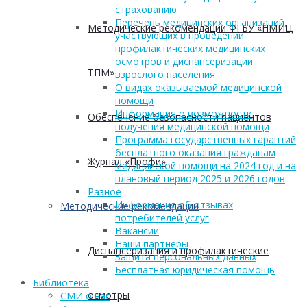
страхованию
Перечень медицинских организаций,
Методические рекомендации ФГБУ «НМИЦ
участвующих в проведении
профилактических медицинских
осмотров и диспансеризации
ТПМ»
взрослого населения
О видах оказываемой медицинской
помощи
Информация о возможности
Обеспечение безопасности пациентов
получения медицинской помощи
Программа государственных гарантий
бесплатного оказания гражданам
Журнал «Профи»
медицинской помощи на 2024 год и на
плановый период 2025 и 2026 годов
Разное
Информация об отзывах
Методические рекомендации
потребителей услуг
Вакансии
Наши партнеры
Диспансеризация и профилактические
Защита персональных данных
Бесплатная юридическая помощь
Библиотека
осмотры
СМИ о нас