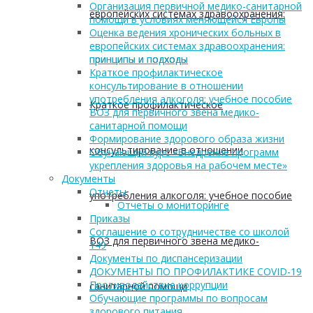
Организация первичной медико-санитарной
европейских системах здравоохранения:
помощи в условиях меняющейся Европы
Оценка ведения хронических больных в
европейских системах здравоохранения:
принципы и подходы
принципы и подходы
Краткое профилактическое
консультирование в отношении
употребления алкоголя: учебное пособие
Краткое профилактическое
ВОЗ для первичного звена медико-
санитарной помощи
Формирование здорового образа жизни
консультирование в отношении
Обучающий курс «Внедрение программ
укрепления здоровья на рабочем месте»
Документы
Отчеты
употребления алкоголя: учебное пособие
Отчеты о мониторинге
Приказы
Соглашение о сотрудничестве со школой
ВОЗ для первичного звена медико-
149
Документы по диспансеризации
ДОКУМЕНТЫ ПО ПРОФИЛАКТИКЕ COVID-19
Противодействие коррупции
санитарной помощи
Обучающие программы по вопросам
здорового питания