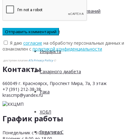
Инфекционных заболеваний
Инсульта
Я даю
согласие
на обработку персональных данных и
ознакомлен с
политикой конфиденциальности
Инфаркта
доступен плагин
ATs Privacy Policy
©
Контакты
Сахарного диабета
660049 г. Красноярск, Проспект Мира, 7а, 3 этаж
+7 (391) 212-38-38
Рака
krascmp@yandex.ru
ХОБЛ
График работы
Гепатита С
Понедельник с 9.00 до 18.00
Вторник с 9.00 до 18.00