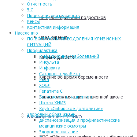
Отчетность
5 С
Проектная деятельность
Пищевые привычки подростков
Кейсы
Контактная информация
Населению
Вред курения
ПО ВОПРОСАМ ПРЕОДОЛЕНИЯ КРИЗИСНЫХ
СИТУАЦИЙ
Профилактика
Инфекционных заболеваний
Мифы о диабете
Инсульта
Инфаркта
Сахарного диабета
Курение во время беременности
Рака
ХОБЛ
Гепатита С
Запись занятия в дистанционной школе
Безопасность пациентов
Школа ХНИЗ
Клуб «Сибирское долголетие»
Здоровый образ жизни
Взаимодействие с СОНКО
Диспансеризация и профилактические
медицинские осмотры
Здоровое питание
РОО «Общество профилактики заболеваний