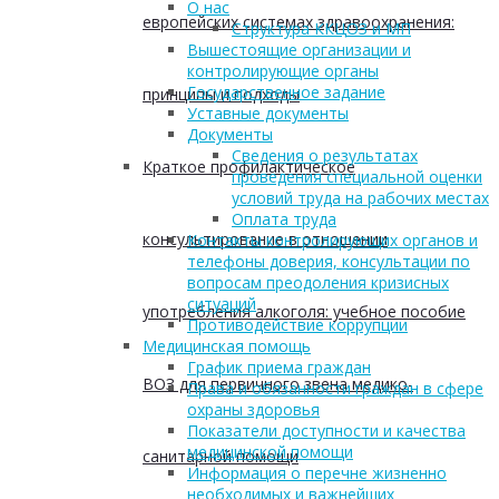
О нас
европейских системах здравоохранения:
Структура ККЦОЗ и МП
Вышестоящие организации и
контролирующие органы
Государственное задание
принципы и подходы
Уставные документы
Документы
Сведения о результатах
Краткое профилактическое
проведения специальной оценки
условий труда на рабочих местах
Оплата труда
консультирование в отношении
Контакты контролирующих органов и
телефоны доверия, консультации по
вопросам преодоления кризисных
ситуаций
употребления алкоголя: учебное пособие
Противодействие коррупции
Медицинская помощь
График приема граждан
ВОЗ для первичного звена медико-
Права и обязанности граждан в сфере
охраны здоровья
Показатели доступности и качества
медицинской помощи
санитарной помощи
Информация о перечне жизненно
необходимых и важнейших