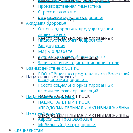
Физическая активность и здоровье
Производственная гимнастика
Стресс и здоровье
Сохранение мужского здоровья
и сохранения здоровья»
Академия здоровья
Основы здоровья и предупреждения
лишнего веса
Реестр социально ориентированных
Пищевые привычки подростков
Вред курения
Мифы о диабете
Курение во время беременности
некоммерческих организаций
Запись занятия в дистанционной школе
Взаимодействие с СОНКО
РОО «Общество профилактики заболеваний
Национальные проекты
и сохранения здоровья»
Реестр социально ориентированных
некоммерческих организаций
НАЦИОНАЛЬНЫЙ ПРОЕКТ
Национальные проекты
НАЦИОНАЛЬНЫЙ ПРОЕКТ
«ПРОДОЛЖИТЕЛЬНАЯ И АКТИВНАЯ ЖИЗНЬ»
Центры Здоровья
«ПРОДОЛЖИТЕЛЬНАЯ И АКТИВНАЯ ЖИЗНЬ»
Адреса Центров Здоровья
Мобильный Центр здоровья
Cпециалистам