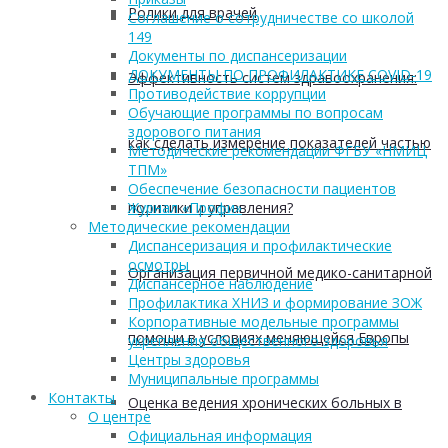
Ролики для врачей
Соглашение о сотрудничестве со школой
149
Документы по диспансеризации
ДОКУМЕНТЫ ПО ПРОФИЛАКТИКЕ COVID-19
Эффективность систем здравоохранения:
Противодействие коррупции
Обучающие программы по вопросам
здорового питания
как сделать измерение показателей частью
Методические рекомендации ФГБУ «НМИЦ
ТПМ»
Обеспечение безопасности пациентов
политики и управления?
Журнал «Профи»
Методические рекомендации
Диспансеризация и профилактические
осмотры
Организация первичной медико-санитарной
Диспансерное наблюдение
Профилактика ХНИЗ и формирование ЗОЖ
Корпоративные модельные программы
помощи в условиях меняющейся Европы
укрепления общественного здоровья
Центры здоровья
Муниципальные программы
Контакты
Оценка ведения хронических больных в
О центре
Официальная информация