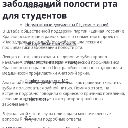
заболеваний полости рта
Новости РЦК
для студентов
Нормативные документы РЦ компетенций
В Штабе общественной поддержки партии «Единая Россия» в
Красноярском крае в рамках нашего совместного проекта
«Час здоровья с Единой Россией» прошла лекция о
Методические материалы
профилактики заболеваний полости рта.
Лекцию о том, как сохранить здоровье зубов провёл
Материалы и презентации
начальник отдела организации медицинской профилактики
Красноярского краевого Центра общественного здоровья и
медицинской профилактики Анатолий Яркин.
График выездов в МО
Анатолий Яркин подробно рассказал как правильно чистить
зубы и пользоваться зубной нитью. Помимо этого, на
встрече подробно говорили о кариесе: о причинах появления,
лечении и профилактике этого распространённого
Отчетность
заболевания.
В финальной части слушатели задали многочисленные
5 С
вопросы и получили подробные ответы.