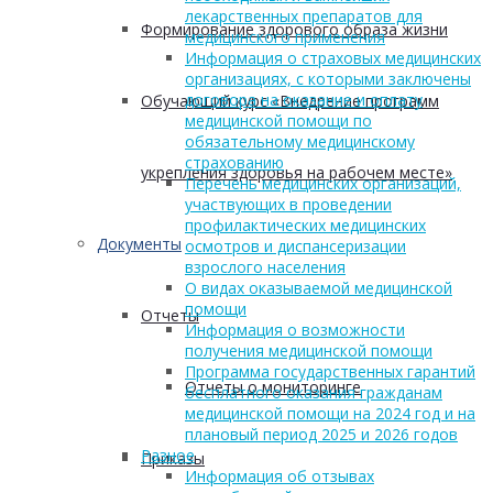
лекарственных препаратов для
Формирование здорового образа жизни
медицинского применения
Информация о страховых медицинских
организациях, с которыми заключены
договора на оказание и оплату
Обучающий курс «Внедрение программ
медицинской помощи по
обязательному медицинскому
страхованию
укрепления здоровья на рабочем месте»
Перечень медицинских организаций,
участвующих в проведении
профилактических медицинских
Документы
осмотров и диспансеризации
взрослого населения
О видах оказываемой медицинской
помощи
Отчеты
Информация о возможности
получения медицинской помощи
Программа государственных гарантий
Отчеты о мониторинге
бесплатного оказания гражданам
медицинской помощи на 2024 год и на
плановый период 2025 и 2026 годов
Разное
Приказы
Информация об отзывах