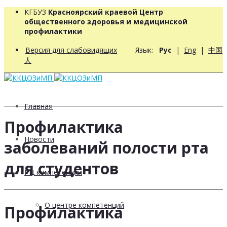
КГБУЗ
Красноярский краевой Центр
общественного здоровья и медицинской
профилактики
Версия для слабовидящих
Язык:
Рус
|
Eng
|
中国
人
Главная
Профилактика
Новости
заболеваний полости рта
для студентов
РЦ компетенций
О центре компетенций
Профилактика