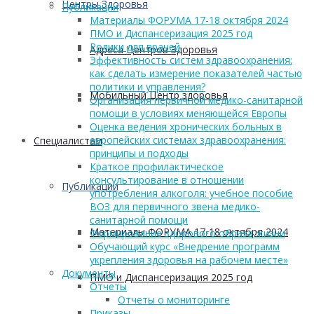
Центры Здоровья
Публикации
Материалы ФОРУМА 17-18 октября 2024
ПМО и Диспансеризация 2025 год
Ролики для врачей
Адреса Центров Здоровья
Эффективность систем здравоохранения:
как сделать измерение показателей частью
политики и управления?
Мобильный Центр здоровья
Организация первичной медико-санитарной
помощи в условиях меняющейся Европы
Оценка ведения хронических больных в
европейских системах здравоохранения:
Cпециалистам
принципы и подходы
Краткое профилактическое
консультирование в отношении
Публикации
употребления алкоголя: учебное пособие
ВОЗ для первичного звена медико-
санитарной помощи
Материалы ФОРУМА 17-18 октября 2024
Формирование здорового образа жизни
Обучающий курс «Внедрение программ
укрепления здоровья на рабочем месте»
Документы
ПМО и Диспансеризация 2025 год
Отчеты
Отчеты о мониторинге
Приказы