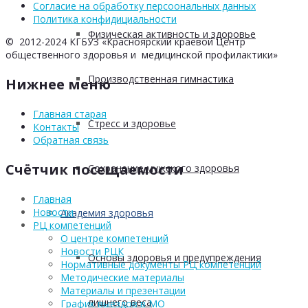
Согласие на обработку персоональных данных
Политика конфидициальности
Физическая активность и здоровье
© 2012-2024 КГБУЗ «Красноярский краевой Центр
общественного здоровья и медицинской профилактики»
Производственная гимнастика
Нижнее меню
Главная старая
Стресс и здоровье
Контакты
Обратная связь
Счётчик посещаемости
Сохранение мужского здоровья
Главная
Новости
Академия здоровья
РЦ компетенций
О центре компетенций
Новости РЦК
Основы здоровья и предупреждения
Нормативные документы РЦ компетенций
Методические материалы
Материалы и презентации
лишнего веса
График выездов в МО