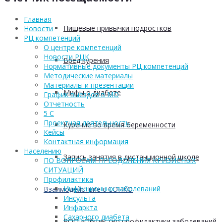
Главная
Пищевые привычки подростков
Новости
РЦ компетенций
О центре компетенций
Новости РЦК
Вред курения
Нормативные документы РЦ компетенций
Методические материалы
Материалы и презентации
Мифы о диабете
График выездов в МО
Отчетность
5 С
Проектная деятельность
Курение во время беременности
Кейсы
Контактная информация
Населению
Запись занятия в дистанционной школе
ПО ВОПРОСАМ ПРЕОДОЛЕНИЯ КРИЗИСНЫХ
СИТУАЦИЙ
Профилактика
Инфекционных заболеваний
Взаимодействие с СОНКО
Инсульта
Инфаркта
Сахарного диабета
РОО «Общество профилактики заболеваний