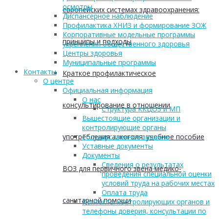
осмотры
европейских системах здравоохранения:
Диспансерное наблюдение
Профилактика ХНИЗ и формирование ЗОЖ
Корпоративные модельные программы
принципы и подходы
укрепления общественного здоровья
Центры здоровья
Муниципальные программы
Контакты
Краткое профилактическое
О центре
Официальная информация
О нас
консультирование в отношении
Структура ККЦОЗ и МП
Вышестоящие организации и
контролирующие органы
употребления алкоголя: учебное пособие
Государственное задание
Уставные документы
Документы
Сведения о результатах
ВОЗ для первичного звена медико-
проведения специальной оценки
условий труда на рабочих местах
Оплата труда
санитарной помощи
Контакты контролирующих органов и
телефоны доверия, консультации по