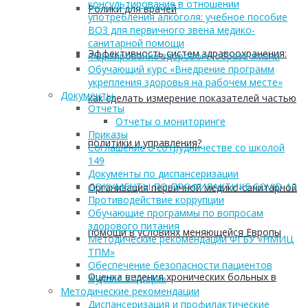
консультирование в отношении
Ролики для врачей
употребления алкоголя: учебное пособие
ВОЗ для первичного звена медико-
санитарной помощи
Эффективность систем здравоохранения:
Формирование здорового образа жизни
Обучающий курс «Внедрение программ
укрепления здоровья на рабочем месте»
Документы
как сделать измерение показателей частью
Отчеты
Отчеты о мониторинге
Приказы
политики и управления?
Соглашение о сотрудничестве со школой
149
Документы по диспансеризации
ДОКУМЕНТЫ ПО ПРОФИЛАКТИКЕ COVID-19
Организация первичной медико-санитарной
Противодействие коррупции
Обучающие программы по вопросам
здорового питания
помощи в условиях меняющейся Европы
Методические рекомендации ФГБУ «НМИЦ
ТПМ»
Обеспечение безопасности пациентов
Оценка ведения хронических больных в
Журнал «Профи»
Методические рекомендации
Диспансеризация и профилактические