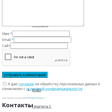
Инфекционных заболеваний
Инсульта
Имя
*
Email
*
Инфаркта
Сайт
Сахарного диабета
Рака
Я даю
согласие
на обработку персональных данных и
ознакомлен с
политикой конфиденциальности
ХОБЛ
доступен плагин
ATs Privacy Policy
©
Контакты
Гепатита С