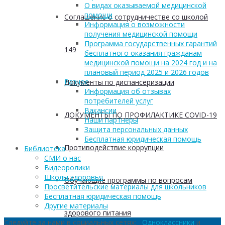
О видах оказываемой медицинской
помощи
Соглашение о сотрудничестве со школой
Информация о возможности
получения медицинской помощи
Программа государственных гарантий
149
бесплатного оказания гражданам
медицинской помощи на 2024 год и на
плановый период 2025 и 2026 годов
Разное
Документы по диспансеризации
Информация об отзывах
потребителей услуг
Вакансии
ДОКУМЕНТЫ ПО ПРОФИЛАКТИКЕ COVID-19
Наши партнеры
Защита персональных данных
Бесплатная юридическая помощь
Противодействие коррупции
Библиотека
СМИ о нас
Видеоролики
Школы здоровья
Обучающие программы по вопросам
Просветительские материалы для школьников
Бесплатная юридическая помощь
Другие материалы
здорового питания
Следуйте за нами в социальных сетях:
Одноклассники
и