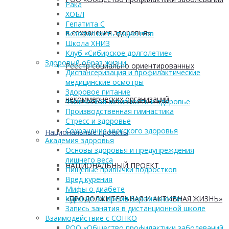
Рака
ХОБЛ
Гепатита С
и сохранения здоровья»
Безопасность пациентов
Школа ХНИЗ
Клуб «Сибирское долголетие»
Здоровый образ жизни
Реестр социально ориентированных
Диспансеризация и профилактические
медицинские осмотры
Здоровое питание
некоммерческих организаций
Физическая активность и здоровье
Производственная гимнастика
Стресс и здоровье
Сохранение мужского здоровья
Национальные проекты
Академия здоровья
Основы здоровья и предупреждения
лишнего веса
НАЦИОНАЛЬНЫЙ ПРОЕКТ
Пищевые привычки подростков
Вред курения
Мифы о диабете
«ПРОДОЛЖИТЕЛЬНАЯ И АКТИВНАЯ ЖИЗНЬ»
Курение во время беременности
Запись занятия в дистанционной школе
Взаимодействие с СОНКО
РОО «Общество профилактики заболеваний