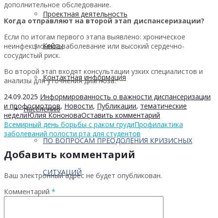
дополнительное обследование.
Проектная деятельность
Когда отправляют на второй этап диспансеризации?
Если по итогам первого этапа выявлено: хроническое
Кейсы
неинфекционное заболевание или высокий сердечно-
сосудистый риск.
Во второй этап входят консультации узких специалистов и
Контактная информация
анализы для уточнения диагноза.
24.09.2025
Информированность о важности диспансеризации
и профосмотров
,
Новости
,
Публикации
,
тематические
Населению
недели
Юлия Кононова
Оставить комментарий
Всемирный день борьбы c раком груди
Профилактика
заболеваний полости рта для студентов
ПО ВОПРОСАМ ПРЕОДОЛЕНИЯ КРИЗИСНЫХ
Добавить комментарий
СИТУАЦИЙ
Ваш электронный адрес не будет опубликован.
Комментарий
*
Профилактика