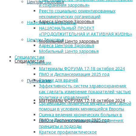
Центры Здоровья
и сохранения здоровья»
Реестр социально ориентированных
некоммерческих организаций
Адреса Центров Здоровья
Национальные проекты
НАЦИОНАЛЬНЫЙ ПРОЕКТ
«ПРОДОЛЖИТЕЛЬНАЯ И АКТИВНАЯ ЖИЗНЬ»
Центры Здоровья
Мобильный Центр здоровья
Адреса Центров Здоровья
Мобильный Центр здоровья
Cпециалистам
Cпециалистам
Публикации
Материалы ФОРУМА 17-18 октября 2024
ПМО и Диспансеризация 2025 год
Ролики для врачей
Публикации
Эффективность систем здравоохранения:
как сделать измерение показателей частью
политики и управления?
Материалы ФОРУМА 17-18 октября 2024
Организация первичной медико-санитарной
помощи в условиях меняющейся Европы
Оценка ведения хронических больных в
ПМО и Диспансеризация 2025 год
европейских системах здравоохранения:
принципы и подходы
Краткое профилактическое