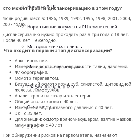
Новости РЦК
Кто может пройти диспансеризацию в этом году?
Люди родившиеся в: 1986, 1989, 1992, 1995, 1998, 2001, 2004,
2007 годах.
Нормативные документы РЦ компетенций
Диспансеризацию нужно проходить раз в три года с 18 лет.
После 40 лет – ежегодно.
Методические материалы
Что входит в первый этап диспансеризации?
Анкетирование.
Измерение роста, веса, окружности талии, давления.
Материалы и презентации
Флюорография.
Осмотр терапевтом.
Визуальный осмотр кожи, губ, слизистой, щитовидной
График выездов в МО
железы, лимфоузлов.
Анализ крови на сахар и холестерин.
Общий анализ крови с 40 лет.
Отчетность
Измерение внутриглазного давления с 40 лет.
ЭКГ с 35 лет.
Для женщин: осмотр врачом-акушером, взятие мазков,
маммография с 40 лет.
5 С
При обнаружении рисков на первом этапе, назначают