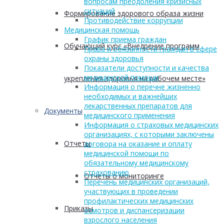
вопросам преодоления кризисных
ситуаций
Формирование здорового образа жизни
Противодействие коррупции
Медицинская помощь
График приема граждан
Обучающий курс «Внедрение программ
Права и обязанности граждан в сфере
охраны здоровья
Показатели доступности и качества
медицинской помощи
укрепления здоровья на рабочем месте»
Информация о перечне жизненно
необходимых и важнейших
лекарственных препаратов для
Документы
медицинского применения
Информация о страховых медицинских
организациях, с которыми заключены
Отчеты
договора на оказание и оплату
медицинской помощи по
обязательному медицинскому
страхованию
Отчеты о мониторинге
Перечень медицинских организаций,
участвующих в проведении
профилактических медицинских
Приказы
осмотров и диспансеризации
взрослого населения