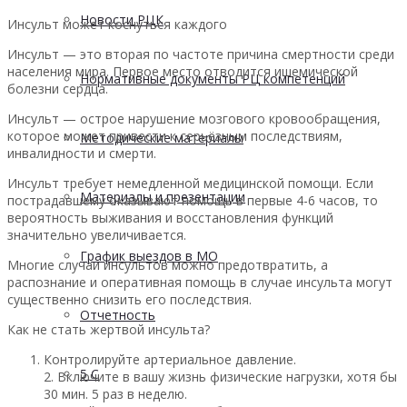
Новости РЦК
Инсульт может коснуться каждого
Инсульт — это вторая по частоте причина смертности среди
населения мира. Первое место отводится ишемической
Нормативные документы РЦ компетенций
болезни сердца.
Инсульт — острое нарушение мозгового кровообращения,
которое может привести к серьёзным последствиям,
Методические материалы
инвалидности и смерти.
Инсульт требует немедленной медицинской помощи. Если
Материалы и презентации
пострадавшему оказывают помощь в первые 4-6 часов, то
вероятность выживания и восстановления функций
значительно увеличивается.
График выездов в МО
Многие случаи инсультов можно предотвратить, а
распознание и оперативная помощь в случае инсульта могут
существенно снизить его последствия.
Отчетность
Как не стать жертвой инсульта?
Контролируйте артериальное давление.
5 С
2. Включите в вашу жизнь физические нагрузки, хотя бы
30 мин. 5 раз в неделю.