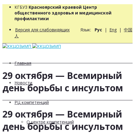
КГБУЗ
Красноярский краевой Центр
общественного здоровья и медицинской
профилактики
Версия для слабовидящих
Язык:
Рус
|
Eng
|
中国
人
Главная
29 октября — Всемирный
Новости
день борьбы с инсультом
РЦ компетенций
29 октября — Всемирный
О центре компетенций
день борьбы с инсультом