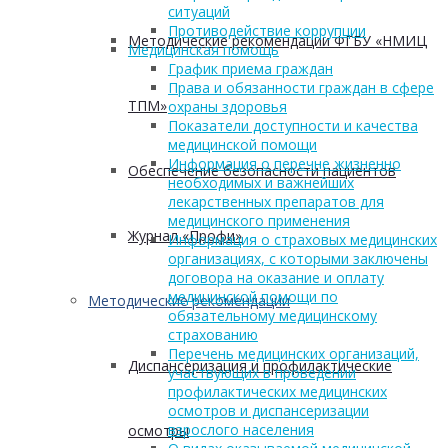
ситуаций
Противодействие коррупции
Методические рекомендации ФГБУ «НМИЦ
Медицинская помощь
График приема граждан
Права и обязанности граждан в сфере
ТПМ»
охраны здоровья
Показатели доступности и качества
медицинской помощи
Информация о перечне жизненно
Обеспечение безопасности пациентов
необходимых и важнейших
лекарственных препаратов для
медицинского применения
Журнал «Профи»
Информация о страховых медицинских
организациях, с которыми заключены
договора на оказание и оплату
медицинской помощи по
Методические рекомендации
обязательному медицинскому
страхованию
Перечень медицинских организаций,
Диспансеризация и профилактические
участвующих в проведении
профилактических медицинских
осмотров и диспансеризации
взрослого населения
осмотры