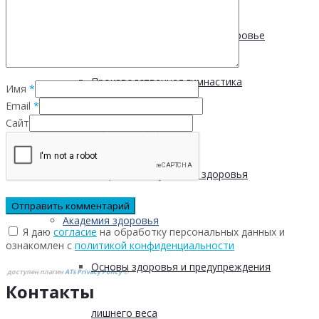
Физическая активность и здоровье
Производственная гимнастика
Имя
*
Email
*
Сайт
Стресс и здоровье
Сохранение мужского здоровья
Академия здоровья
Я даю
согласие
на обработку персональных данных и
ознакомлен с
политикой конфиденциальности
Основы здоровья и предупреждения
доступен плагин
ATs Privacy Policy
©
Контакты
лишнего веса