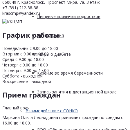
660049 г. Красноярск, Проспект Мира, 7а, 3 этаж
+7 (391) 212-38-38
krascmp@yandex.ru
Пищевые привычки подростков
График работы
Вред курения
Понедельник с 9.00 до 18.00
Вторник с 9.00 до 18.00
Мифы о диабете
Среда с 9.00 до 18.00
Четверг с 9.00 до 18.00
Пятница с 9.00 до 17.00
Курение во время беременности
Суббота - выходной
Воскресенье - выходной
Запись занятия в дистанционной школе
Прием граждан
Главный врач
Взаимодействие с СОНКО
Маркина Ольга Леонидовна принимает граждан по средам с
16.00 до 18.00.
РОО «Общество профилактики заболеваний