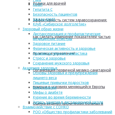
Ролики для врачей
ХОБЛ
Гепатита С
Безопасность пациентов
Школа ХНИЗ
Эффективность систем здравоохранения:
Клуб «Сибирское долголетие»
Здоровый образ жизни
Диспансеризация и профилактические
как сделать измерение показателей частью
медицинские осмотры
Здоровое питание
Физическая активность и здоровье
политики и управления?
Производственная гимнастика
Стресс и здоровье
Сохранение мужского здоровья
Академия здоровья
Организация первичной медико-санитарной
Основы здоровья и предупреждения
лишнего веса
Пищевые привычки подростков
помощи в условиях меняющейся Европы
Вред курения
Мифы о диабете
Курение во время беременности
Запись занятия в дистанционной школе
Оценка ведения хронических больных в
Взаимодействие с СОНКО
РОО «Общество профилактики заболеваний