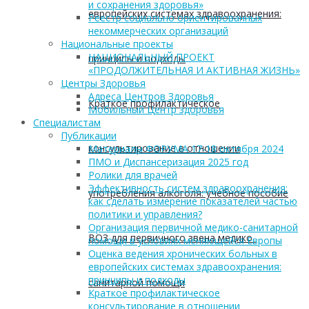
и сохранения здоровья»
европейских системах здравоохранения:
Реестр социально ориентированных
некоммерческих организаций
Национальные проекты
НАЦИОНАЛЬНЫЙ ПРОЕКТ
принципы и подходы
«ПРОДОЛЖИТЕЛЬНАЯ И АКТИВНАЯ ЖИЗНЬ»
Центры Здоровья
Адреса Центров Здоровья
Краткое профилактическое
Мобильный Центр здоровья
Cпециалистам
Публикации
консультирование в отношении
Материалы ФОРУМА 17-18 октября 2024
ПМО и Диспансеризация 2025 год
Ролики для врачей
Эффективность систем здравоохранения:
употребления алкоголя: учебное пособие
как сделать измерение показателей частью
политики и управления?
Организация первичной медико-санитарной
ВОЗ для первичного звена медико-
помощи в условиях меняющейся Европы
Оценка ведения хронических больных в
европейских системах здравоохранения:
принципы и подходы
санитарной помощи
Краткое профилактическое
консультирование в отношении