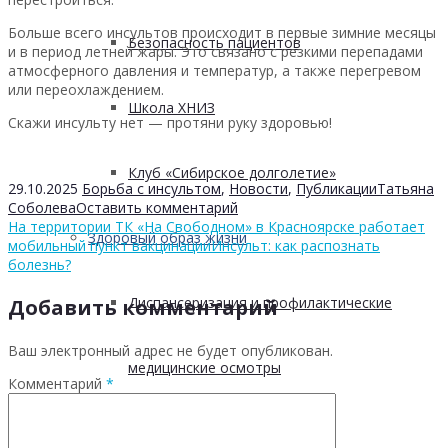
Больше всего инсультов происходит в первые зимние месяцы
Безопасность пациентов
и в период летней жары. Это связано с резкими перепадами
атмосферного давления и температур, а также перегревом
или переохлаждением.
Школа ХНИЗ
Скажи инсульту нет — протяни руку здоровью!
Клуб «Сибирское долголетие»
29.10.2025
Борьба с инсультом
,
Новости
,
Публикации
Татьяна
Соболева
Оставить комментарий
На территории ТК «На Свободном» в Красноярске работает
Здоровый образ жизни
мобильный пункт вакцинации
Инсульт: как распознать
болезнь?
Диспансеризация и профилактические
Добавить комментарий
Ваш электронный адрес не будет опубликован.
медицинские осмотры
Комментарий
*
Здоровое питание