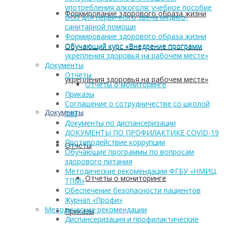
употребления алкоголя: учебное пособие
Формирование здорового образа жизни
ВОЗ для первичного звена медико-
санитарной помощи
Формирование здорового образа жизни
Обучающий курс «Внедрение программ
Обучающий курс «Внедрение программ
укрепления здоровья на рабочем месте»
Документы
Отчеты
укрепления здоровья на рабочем месте»
Отчеты о мониторинге
Приказы
Соглашение о сотрудничестве со школой
Документы
149
Документы по диспансеризации
ДОКУМЕНТЫ ПО ПРОФИЛАКТИКЕ COVID-19
Противодействие коррупции
Отчеты
Обучающие программы по вопросам
здорового питания
Методические рекомендации ФГБУ «НМИЦ
Отчеты о мониторинге
ТПМ»
Обеспечение безопасности пациентов
Журнал «Профи»
Методические рекомендации
Приказы
Диспансеризация и профилактические