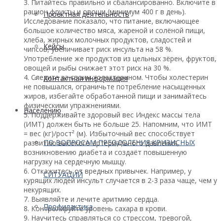
3. Питайтесь правильно и сбалансированно. Включите в
рацион фрукты и овощи (минимум 400 г в день).
Проектная деятельность
Исследование показало, что питание, включающее
большое количество мяса, жареной и солёной пищи,
хлеба, жирных молочных продуктов, сладостей и
Кейсы
чипсов, увеличивает риск инсульта на 58 %.
Употребление же продуктов из цельных зёрен, фруктов,
овощей и рыбы снижает этот риск на 30 %.
4. Следите за своим холестерином. Чтобы холестерин
Контактная информация
не повышался, ограничьте потребление насыщенных
жиров, избегайте обработанной пищи и занимайтесь
физическими упражнениями.
Населению
5. Поддерживайте здоровый вес Индекс массы тела
(ИМТ) должен быть не больше 25. Напомним, что ИМТ
= вес (кг)/рост² (м). Избыточный вес способствует
ПО ВОПРОСАМ ПРЕОДОЛЕНИЯ КРИЗИСНЫХ
развитию высокого артериального давления,
возникновению диабета и создаёт повышенную
нагрузку на сердечную мышцу.
6. Откажитесь от вредных привычек. Например, у
СИТУАЦИЙ
курящих людей инсульт случается в 2-3 раза чаще, чем у
некурящих.
7. Выявляйте и лечите аритмию сердца.
Профилактика
8. Контролируйте уровень сахара в крови.
9. Научитесь справляться со стрессом, тревогой,