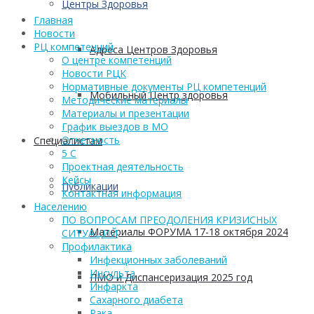
Центры Здоровья
Главная
Новости
РЦ компетенций
Адреса Центров Здоровья
О центре компетенций
Новости РЦК
Нормативные документы РЦ компетенций
Мобильный Центр здоровья
Методические материалы
Материалы и презентации
График выездов в МО
Отчетность
Cпециалистам
5 С
Проектная деятельность
Кейсы
Публикации
Контактная информация
Населению
ПО ВОПРОСАМ ПРЕОДОЛЕНИЯ КРИЗИСНЫХ
Материалы ФОРУМА 17-18 октября 2024
СИТУАЦИЙ
Профилактика
Инфекционных заболеваний
Инсульта
ПМО и Диспансеризация 2025 год
Инфаркта
Сахарного диабета
Рака