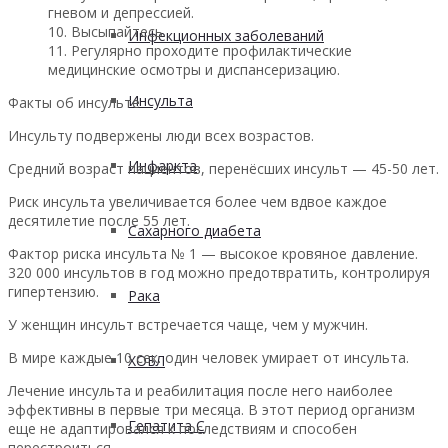
гневом и депрессией.
10. Высыпайтесь.
Инфекционных заболеваний
11. Регулярно проходите профилактические
медицинские осмотры и диспансеризацию.
Инсульта
Факты об инсульте
Инсульту подвержены люди всех возрастов.
Инфаркта
Средний возраст пациентов, перенёсших инсульт — 45-50 лет.
Риск инсульта увеличивается более чем вдвое каждое
десятилетие после 55 лет.
Сахарного диабета
Фактор риска инсульта № 1 — высокое кровяное давление.
320 000 инсультов в год можно предотвратить, контролируя
гипертензию.
Рака
У женщин инсульт встречается чаще, чем у мужчин.
В мире каждые 10 сек. один человек умирает от инсульта.
ХОБЛ
Лечение инсульта и реабилитация после него наиболее
эффективны в первые три месяца. В этот период организм
Гепатита С
еще не адаптировался к последствиям и способен
перестроиться.