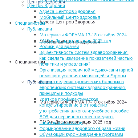
Центры Здоровья
Центры Здоровья
Адреса Центров Здоровья
Мобильный Центр здоровья
Адреса Центров Здоровья
Cпециалистам
Публикации
Материалы ФОРУМА 17-18 октября 2024
ПМО и Диспансеризация 2025 год
Мобильный Центр здоровья
Ролики для врачей
Эффективность систем здравоохранения:
как сделать измерение показателей частью
Cпециалистам
политики и управления?
Организация первичной медико-санитарной
помощи в условиях меняющейся Европы
Оценка ведения хронических больных в
Публикации
европейских системах здравоохранения:
принципы и подходы
Краткое профилактическое
Материалы ФОРУМА 17-18 октября 2024
консультирование в отношении
употребления алкоголя: учебное пособие
ВОЗ для первичного звена медико-
ПМО и Диспансеризация 2025 год
санитарной помощи
Формирование здорового образа жизни
Обучающий курс «Внедрение программ