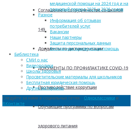
медицинской помощи на 2024 год и на
плановый период 2025 и 2026 годов
Соглашение о сотрудничестве со школой
Разное
Информация об отзывах
потребителей услуг
149
Вакансии
Наши партнеры
Защита персональных данных
Документы по диспансеризации
Бесплатная юридическая помощь
Библиотека
СМИ о нас
Видеоролики
ДОКУМЕНТЫ ПО ПРОФИЛАКТИКЕ COVID-19
Школы здоровья
Просветительские материалы для школьников
Бесплатная юридическая помощь
Противодействие коррупции
Другие материалы
Следуйте за нами в социальных сетях:
Одноклассники
и
ВКонтакте
Обучающие программы по вопросам
здорового питания