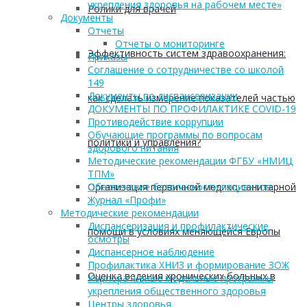
укрепления здоровья на рабочем месте»
Ролики для врачей
Документы
Отчеты
Отчеты о мониторинге
Эффективность систем здравоохранения:
Приказы
Соглашение о сотрудничестве со школой
149
Документы по диспансеризации
как сделать измерение показателей частью
ДОКУМЕНТЫ ПО ПРОФИЛАКТИКЕ COVID-19
Противодействие коррупции
Обучающие программы по вопросам
политики и управления?
здорового питания
Методические рекомендации ФГБУ «НМИЦ
ТПМ»
Организация первичной медико-санитарной
Обеспечение безопасности пациентов
Журнал «Профи»
Методические рекомендации
Диспансеризация и профилактические
помощи в условиях меняющейся Европы
осмотры
Диспансерное наблюдение
Профилактика ХНИЗ и формирование ЗОЖ
Оценка ведения хронических больных в
Корпоративные модельные программы
укрепления общественного здоровья
Центры здоровья