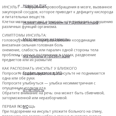
Новости РЦК
ИНСУЛЬТ — нарушение кровообращения в мозге, вызванное
закупоркой сосудов, которое приводит к дефициту кислорода
и питательных веществ.
Клетки мозга начинают отмирать, что приводит к нарушению
Нормативные документы РЦ компетенций
различных функций организма.
СИМПТОМЫ ИНСУЛЬТА:
Методические материалы
головокружение, потеря равновесия и координации
внезапная сильная головная боль
онемение, слабость или паралич одной стороны тела
проблемы с речью потемнение в глазах, раздвоение
Материалы и презентации
предметов или их размытие
КАК РАСПОЗНАТЬ ИНСУЛЬТ У БЛИЗКОГО
График выездов в МО
Попросите поднять руки — при инсульте не поднимается
одна или обе руки.
Попросите улыбнуться — улыбка несимметричная с
опущенным уголком рта.
Отчетность
Обратите внимание на речь: она может быть сбивчивой,
заторможенной или неразборчивой.
ПЕРВАЯ ПОМОЩЬ
5 С
При подозрении на инсульт уложите больного на спину,