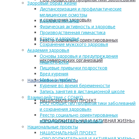
Здоровый образ жизни
Диспансеризация и профилактические
медицинские осмотры
и сохранения здоровья»
Здоровое питание
Физическая активность и здоровье
Производственная гимнастика
Стресс и здоровье
Реестр социально ориентированных
Сохранение мужского здоровья
Академия здоровья
Основы здоровья и предупреждения
некоммерческих организаций
лишнего веса
Пищевые привычки подростков
Вред курения
Мифы о диабете
Национальные проекты
Курение во время беременности
Запись занятия в дистанционной школе
Взаимодействие с СОНКО
НАЦИОНАЛЬНЫЙ ПРОЕКТ
РОО «Общество профилактики заболеваний
и сохранения здоровья»
Реестр социально ориентированных
«ПРОДОЛЖИТЕЛЬНАЯ И АКТИВНАЯ ЖИЗНЬ»
некоммерческих организаций
Национальные проекты
НАЦИОНАЛЬНЫЙ ПРОЕКТ
«ПРОДОЛЖИТЕЛЬНАЯ И АКТИВНАЯ ЖИЗНЬ»