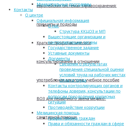
Муниципальные программы
европейских системах здравоохранения:
Контакты
О центре
Официальная информация
принципы и подходы
О нас
Структура ККЦОЗ и МП
Вышестоящие организации и
контролирующие органы
Краткое профилактическое
Государственное задание
Уставные документы
Документы
консультирование в отношении
Сведения о результатах
проведения специальной оценки
условий труда на рабочих местах
употребления алкоголя: учебное пособие
Оплата труда
Контакты контролирующих органов и
телефоны доверия, консультации по
вопросам преодоления кризисных
ВОЗ для первичного звена медико-
ситуаций
Противодействие коррупции
Медицинская помощь
санитарной помощи
График приема граждан
Права и обязанности граждан в сфере