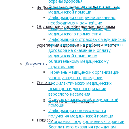
охраны здоровья
Показатели доступности и качества
Формирование здорового образа жизни
медицинской помощи
Информация о перечне жизненно
необходимых и важнейших
Обучающий курс «Внедрение программ
лекарственных препаратов для
медицинского применения
Информация о страховых медицинских
организациях, с которыми заключены
укрепления здоровья на рабочем месте»
договора на оказание и оплату
медицинской помощи по
обязательному медицинскому
Документы
страхованию
Перечень медицинских организаций,
участвующих в проведении
Отчеты
профилактических медицинских
осмотров и диспансеризации
взрослого населения
О видах оказываемой медицинской
Отчеты о мониторинге
помощи
Информация о возможности
получения медицинской помощи
Приказы
Программа государственных гарантий
бесплатного оказания гражданам