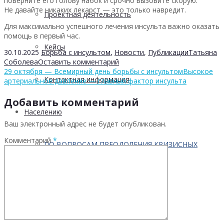
поверните его голову набок и срочно вызовите скорую.
Не давайте никаких лекарст — это только навредит.
Проектная деятельность
Для максимально успешного лечения инсульта важно оказать
помощь в первый час.
Кейсы
30.10.2025
Борьба с инсультом
,
Новости
,
Публикации
Татьяна
Соболева
Оставить комментарий
29 октября — Всемирный день борьбы с инсультом
Высокое
Контактная информация
артериальное давление — главный фактор инсульта
Добавить комментарий
Населению
Ваш электронный адрес не будет опубликован.
Комментарий
*
ПО ВОПРОСАМ ПРЕОДОЛЕНИЯ КРИЗИСНЫХ
СИТУАЦИЙ
Профилактика