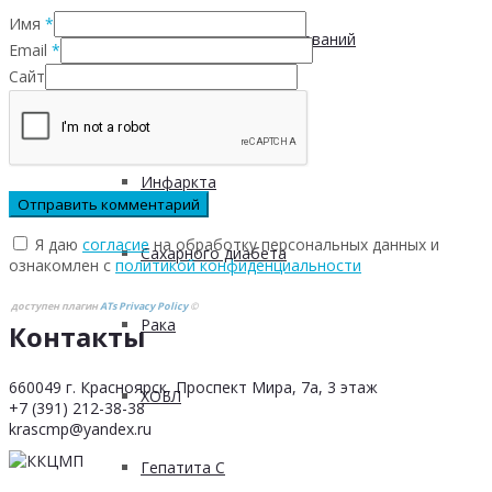
Имя
*
Инфекционных заболеваний
Email
*
Сайт
Инсульта
Инфаркта
Я даю
согласие
на обработку персональных данных и
Сахарного диабета
ознакомлен с
политикой конфиденциальности
доступен плагин
ATs Privacy Policy
©
Рака
Контакты
660049 г. Красноярск, Проспект Мира, 7а, 3 этаж
ХОБЛ
+7 (391) 212-38-38
krascmp@yandex.ru
Гепатита С