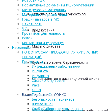
Новости РЦК
Нормативные документы РЦ компетенций
Методические материалы
Пищевые привычки подростков
Материалы и презентации
График выездов в МО
Отчетность
5 С
Вред курения
Проектная деятельность
Кейсы
Контактная информация
Мифы о диабете
Населению
ПО ВОПРОСАМ ПРЕОДОЛЕНИЯ КРИЗИСНЫХ
СИТУАЦИЙ
Профилактика
Курение во время беременности
Инфекционных заболеваний
Инсульта
Инфаркта
Запись занятия в дистанционной школе
Сахарного диабета
Рака
ХОБЛ
Взаимодействие с СОНКО
Гепатита С
Безопасность пациентов
Школа ХНИЗ
Клуб «Сибирское долголетие»
РОО «Общество профилактики заболеваний