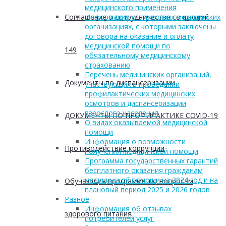
медицинского применения
Соглашение о сотрудничестве со школой
Информация о страховых медицинских
организациях, с которыми заключены
договора на оказание и оплату
медицинской помощи по
149
обязательному медицинскому
страхованию
Перечень медицинских организаций,
Документы по диспансеризации
участвующих в проведении
профилактических медицинских
осмотров и диспансеризации
взрослого населения
ДОКУМЕНТЫ ПО ПРОФИЛАКТИКЕ COVID-19
О видах оказываемой медицинской
помощи
Информация о возможности
Противодействие коррупции
получения медицинской помощи
Программа государственных гарантий
бесплатного оказания гражданам
медицинской помощи на 2024 год и на
Обучающие программы по вопросам
плановый период 2025 и 2026 годов
Разное
Информация об отзывах
здорового питания
потребителей услуг