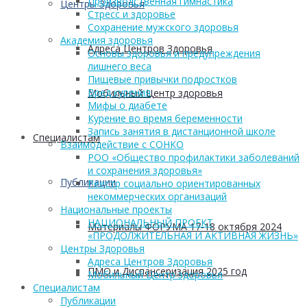
Производственная гимнастика
Центры Здоровья
Стресс и здоровье
Сохранение мужского здоровья
Академия здоровья
Адреса Центров Здоровья
Основы здоровья и предупреждения
лишнего веса
Пищевые привычки подростков
Вред курения
Мобильный Центр здоровья
Мифы о диабете
Курение во время беременности
Запись занятия в дистанционной школе
Cпециалистам
Взаимодействие с СОНКО
РОО «Общество профилактики заболеваний
и сохранения здоровья»
Публикации
Реестр социально ориентированных
некоммерческих организаций
Национальные проекты
НАЦИОНАЛЬНЫЙ ПРОЕКТ
Материалы ФОРУМА 17-18 октября 2024
«ПРОДОЛЖИТЕЛЬНАЯ И АКТИВНАЯ ЖИЗНЬ»
Центры Здоровья
Адреса Центров Здоровья
ПМО и Диспансеризация 2025 год
Мобильный Центр здоровья
Cпециалистам
Публикации