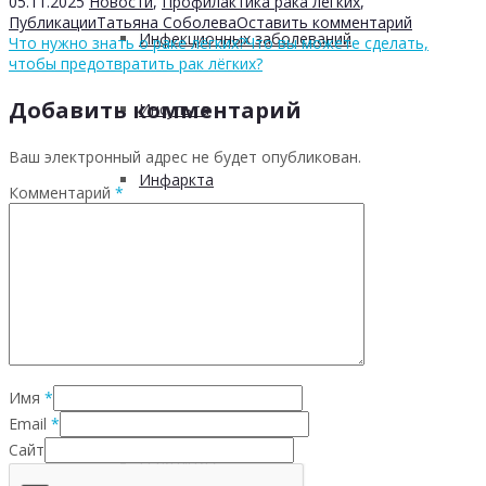
05.11.2025
Новости
,
Профилактика рака легких
,
Публикации
Татьяна Соболева
Оставить комментарий
Инфекционных заболеваний
Что нужно знать о раке лёгких?
Что вы можете сделать,
чтобы предотвратить рак лёгких?
Добавить комментарий
Инсульта
Ваш электронный адрес не будет опубликован.
Инфаркта
Комментарий
*
Сахарного диабета
Рака
ХОБЛ
Имя
*
Email
*
Сайт
Гепатита С