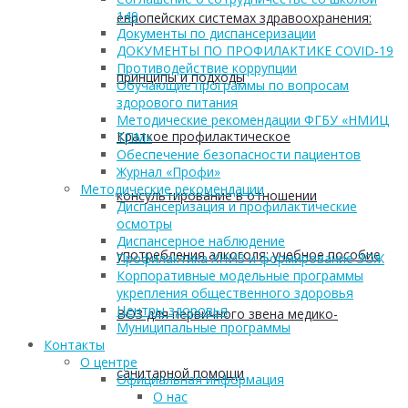
149
европейских системах здравоохранения:
Документы по диспансеризации
ДОКУМЕНТЫ ПО ПРОФИЛАКТИКЕ COVID-19
Противодействие коррупции
принципы и подходы
Обучающие программы по вопросам
здорового питания
Методические рекомендации ФГБУ «НМИЦ
Краткое профилактическое
ТПМ»
Обеспечение безопасности пациентов
Журнал «Профи»
Методические рекомендации
консультирование в отношении
Диспансеризация и профилактические
осмотры
Диспансерное наблюдение
употребления алкоголя: учебное пособие
Профилактика ХНИЗ и формирование ЗОЖ
Корпоративные модельные программы
укрепления общественного здоровья
Центры здоровья
ВОЗ для первичного звена медико-
Муниципальные программы
Контакты
О центре
санитарной помощи
Официальная информация
О нас