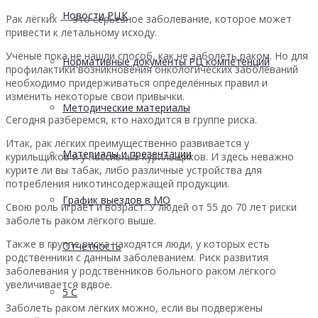
Новости РЦК
Рак лёгких — это серьёзное заболевание, которое может
привести к летальному исходу.
Учёные пока не нашли способ, как не заболеть раком. Но для
Нормативные документы РЦ компетенций
профилактики возникновения онкологических заболеваний
необходимо придерживаться определённых правил и
изменить некоторые свои привычки.
Методические материалы
Сегодня разберёмся, кто находится в группе риска.
Итак, рак лёгких преимущественно развивается у
Материалы и презентации
курильщиков и у пассивных курильщиков. И здесь неважно
курите ли вы табак, либо различные устройства для
потребления никотинсодержащей продукции.
График выездов в МО
Свою роль играет и возраст. У людей от 55 до 70 лет риски
заболеть раком лёгкого выше.
Также в группе риска находятся люди, у которых есть
Отчетность
родственники с данным заболеванием. Риск развития
заболевания у родственников больного раком лёгкого
увеличивается вдвое.
5 С
Заболеть раком лёгких можно, если вы подвержены