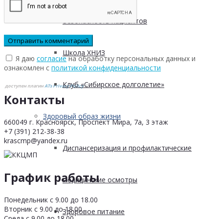
Безопасность пациентов
Школа ХНИЗ
Я даю
согласие
на обработку персональных данных и
ознакомлен с
политикой конфиденциальности
Клуб «Сибирское долголетие»
доступен плагин
ATs Privacy Policy
©
Контакты
Здоровый образ жизни
660049 г. Красноярск, Проспект Мира, 7а, 3 этаж
+7 (391) 212-38-38
krascmp@yandex.ru
Диспансеризация и профилактические
График работы
медицинские осмотры
Понедельник с 9.00 до 18.00
Вторник с 9.00 до 18.00
Здоровое питание
Среда с 9.00 до 18.00