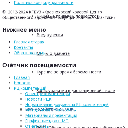
Политика конфидициальности
© 2012-2024 КГБУЗ «Красноярский краевой Центр
Пищевые привычки подростков
общественного здоровья и медицинской профилактики»
Нижнее меню
Вред курения
Главная старая
Контакты
Обратная связь
Мифы о диабете
Счётчик посещаемости
Курение во время беременности
Главная
Новости
РЦ компетенций
Запись занятия в дистанционной школе
О центре компетенций
Новости РЦК
Нормативные документы РЦ компетенций
Взаимодействие с СОНКО
Методические материалы
Материалы и презентации
График выездов в МО
Отчетность
РОО «Общество профилактики заболеваний