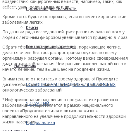
воздействию канцерогенных веществ, например, таких, как
асбест, уран, радон, мышьяк и др.
Проектная деятельность
Кроме того, будьте осторожны, если вы имеете хронические
заболевания лёгких.
Кейсы
По данным ряда исследований, риск развития рака лёгкого у
людей с лёгочным фиброзом увеличивается примерно в 7 раз.
Контактная информация
Обратите внимание, раковые клетки, поражающие лёгкие,
делятся очень быстро, распространяя опухоль по всему
организму и разрушая органы. Поэтому важна своевременная
диагностика заболевания. Чем раньше выявлен рак лёгкого и
Населению
начато лечение, тем выше шанс на продление жизни.
Внимательно относитесь к своему здоровью! Проходите
диспансеризацию! Помните, никто не застрахован от
ПО ВОПРОСАМ ПРЕОДОЛЕНИЯ КРИЗИСНЫХ
онкологических заболеваний!
*Информирование населения о профилактике различных
СИТУАЦИЙ
заболеваний осуществляется в рамках национального
проекта «Продолжительная и активная жизнь»,
направленного на увеличение продолжительности здоровой
жизни населения.
Профилактика