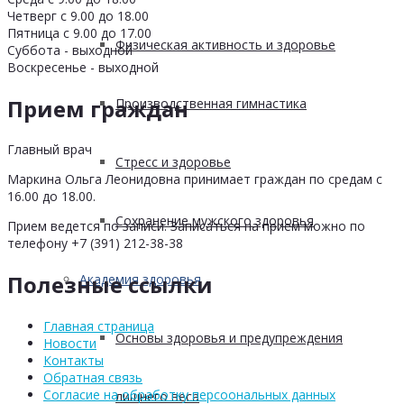
Четверг с 9.00 до 18.00
Пятница с 9.00 до 17.00
Физическая активность и здоровье
Суббота - выходной
Воскресенье - выходной
Прием граждан
Производственная гимнастика
Главный врач
Стресс и здоровье
Маркина Ольга Леонидовна принимает граждан по средам с
16.00 до 18.00.
Сохранение мужского здоровья
Прием ведется по записи. Записаться на прием можно по
телефону +7 (391) 212-38-38
Полезные ссылки
Академия здоровья
Главная страница
Основы здоровья и предупреждения
Новости
Контакты
Обратная связь
Согласие на обработку персоональных данных
лишнего веса