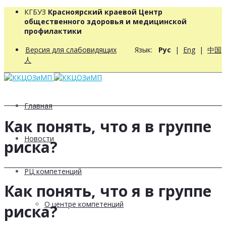
КГБУЗ
Красноярский краевой Центр
общественного здоровья и медицинской
профилактики
Версия для слабовидящих
Язык:
Рус
|
Eng
|
中国
人
Главная
Как понять, что я в группе
Новости
риска?
РЦ компетенций
Как понять, что я в группе
О центре компетенций
риска?