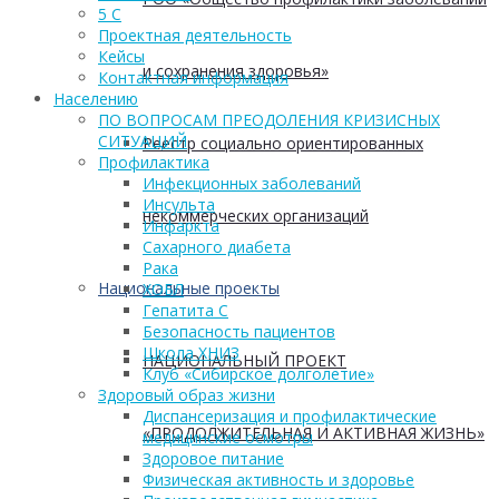
5 С
Проектная деятельность
Кейсы
и сохранения здоровья»
Контактная информация
Населению
ПО ВОПРОСАМ ПРЕОДОЛЕНИЯ КРИЗИСНЫХ
СИТУАЦИЙ
Реестр социально ориентированных
Профилактика
Инфекционных заболеваний
Инсульта
некоммерческих организаций
Инфаркта
Сахарного диабета
Рака
Национальные проекты
ХОБЛ
Гепатита С
Безопасность пациентов
Школа ХНИЗ
НАЦИОНАЛЬНЫЙ ПРОЕКТ
Клуб «Сибирское долголетие»
Здоровый образ жизни
Диспансеризация и профилактические
«ПРОДОЛЖИТЕЛЬНАЯ И АКТИВНАЯ ЖИЗНЬ»
медицинские осмотры
Здоровое питание
Физическая активность и здоровье