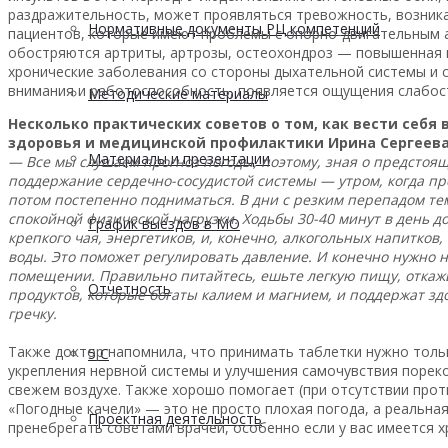
раздражительность, может проявляться тревожность, возникаю
Нормативные документы РЦ компетенций
пациентов, которые имеют проблемы с опорно-двигательным ап
обостряются артриты, артрозы, остеохондроз — повышенная в
хронические заболевания со стороны дыхательной системы и 
внимания и работоспособность, появляется ощущения слабос
Методические материалы
Несколько практических советов о том, как вести себя
здоровья и медицинской профилактики Ирина Сергеева
Материалы и презентации
— Все мы слушаем прогноз погоды, поэтому, зная о предстоя
поддержание сердечно-сосудистой системы — утром, когда прос
потом постепенно подниматься. В дни с резким перепадом те
спокойной физической нагрузки. Ходьбы 30-40 минут в день 
График выездов в МО
крепкого чая, энергетиков, и, конечно, алкогольных напитков
воды. Это поможет регулировать давление. И конечно нужно 
помещении. Правильно питайтесь, ешьте легкую пищу, откажит
Отчетность
продуктов, которые богаты калием и магнием, и поддержат зд
гречку.
Также доктор напомнила, что принимать таблетки нужно тольк
5 С
укрепления нервной системы и улучшения самочувствия пореком
свежем воздухе. Также хорошо помогает (при отсутствии про
«Погодные качели» — это не просто плохая погода, а реальная
Проектная деятельность
пренебрегать советами врачей, особенно если у вас имеется 