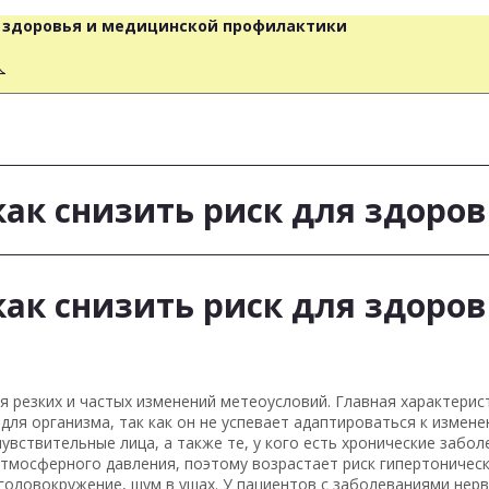
о здоровья и медицинской профилактики
人
ак снизить риск для здоров
ак снизить риск для здоров
 резких и частых изменений метеоусловий. Главная характерист
для организма, так как он не успевает адаптироваться к измене
увствительные лица, а также те, у кого есть хронические забол
атмосферного давления, поэтому возрастает риск гипертоническ
 головокружение, шум в ушах. У пациентов с заболеваниями не