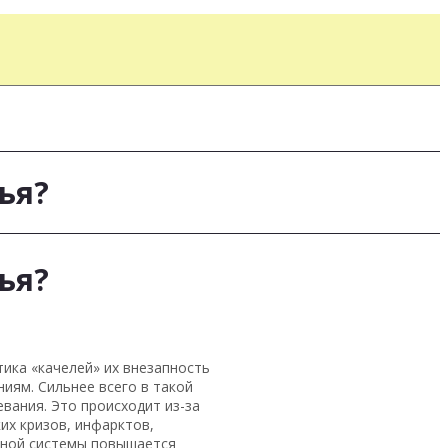
ья?
ья?
ика «качелей» их внезапность
ниям. Сильнее всего в такой
евания. Это происходит из-за
их кризов, инфарктов,
рвной системы повышается