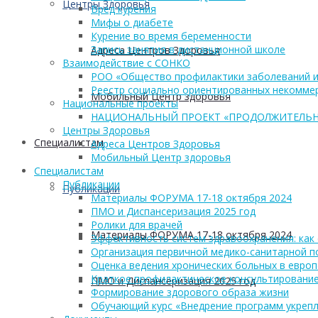
Центры Здоровья
Вред курения
Мифы о диабете
Курение во время беременности
Запись занятия в дистанционной школе
Адреса Центров Здоровья
Взаимодействие с СОНКО
РОО «Общество профилактики заболеваний и
Реестр социально ориентированных некоммер
Мобильный Центр здоровья
Национальные проекты
НАЦИОНАЛЬНЫЙ ПРОЕКТ «ПРОДОЛЖИТЕЛЬН
Центры Здоровья
Cпециалистам
Адреса Центров Здоровья
Мобильный Центр здоровья
Cпециалистам
Публикации
Публикации
Материалы ФОРУМА 17-18 октября 2024
ПМО и Диспансеризация 2025 год
Ролики для врачей
Материалы ФОРУМА 17-18 октября 2024
Эффективность систем здравоохранения: как 
Организация первичной медико-санитарной 
Оценка ведения хронических больных в европ
Краткое профилактическое консультирование
ПМО и Диспансеризация 2025 год
Формирование здорового образа жизни
Обучающий курс «Внедрение программ укрепл