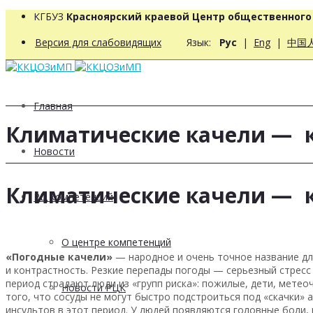
КГБУЗ
Красноярский краевой Центр общественног
Версия для слабовидящих
Язык:
Рус
|
Eng
|
中国
Главная
Климатические качели — к
Новости
Климатические качели — к
РЦ компетенций
О центре компетенций
«
Погодные качели»
— народное и очень точное название для
и контрастность. Резкие перепады погоды — серьезный стресс 
период страдают люди из «групп риска»: пожилые, дети, метеоч
Новости РЦК
того, что сосуды не могут быстро подстроиться под «скачки» 
инсультов в этот период. У людей появляются головные боли,