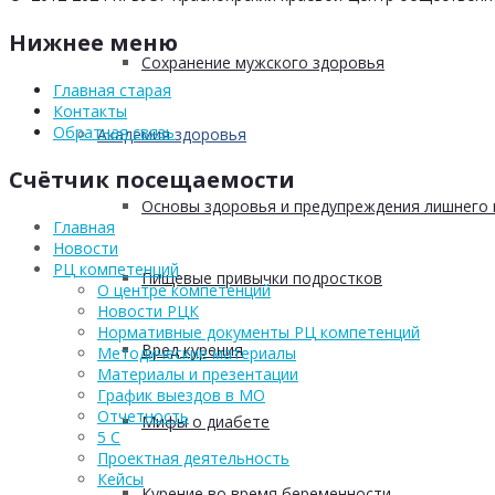
Нижнее меню
Сохранение мужского здоровья
Главная старая
Контакты
Обратная связь
Академия здоровья
Счётчик посещаемости
Основы здоровья и предупреждения лишнего 
Главная
Новости
РЦ компетенций
Пищевые привычки подростков
О центре компетенций
Новости РЦК
Нормативные документы РЦ компетенций
Вред курения
Методические материалы
Материалы и презентации
График выездов в МО
Отчетность
Мифы о диабете
5 С
Проектная деятельность
Кейсы
Курение во время беременности