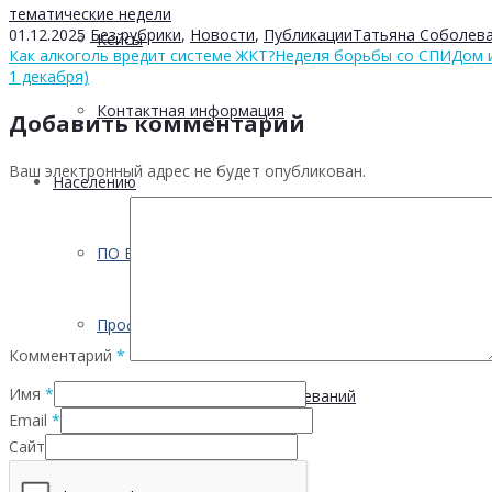
тематические недели
01.12.2025
Без рубрики
,
Новости
,
Публикации
Татьяна Соболев
Кейсы
Как алкоголь вредит системе ЖКТ?
Неделя борьбы со СПИДом и
1 декабря)
Контактная информация
Добавить комментарий
Ваш электронный адрес не будет опубликован.
Населению
ПО ВОПРОСАМ ПРЕОДОЛЕНИЯ КРИЗИСНЫХ СИТУ
Профилактика
Комментарий
*
Имя
*
Инфекционных заболеваний
Email
*
Сайт
Инсульта