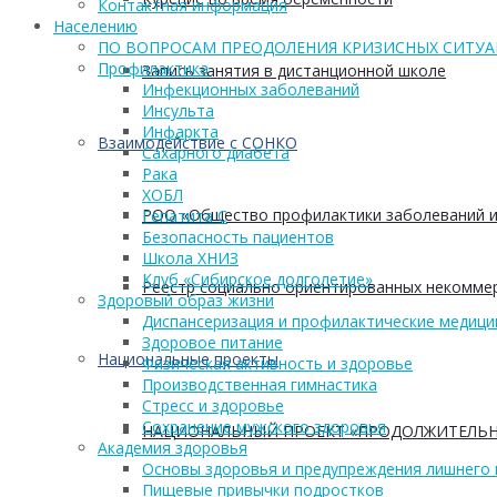
Контактная информация
Населению
ПО ВОПРОСАМ ПРЕОДОЛЕНИЯ КРИЗИСНЫХ СИТУ
Профилактика
Запись занятия в дистанционной школе
Инфекционных заболеваний
Инсульта
Инфаркта
Взаимодействие с СОНКО
Сахарного диабета
Рака
ХОБЛ
РОО «Общество профилактики заболеваний и
Гепатита С
Безопасность пациентов
Школа ХНИЗ
Клуб «Сибирское долголетие»
Реестр социально ориентированных некоммер
Здоровый образ жизни
Диспансеризация и профилактические медици
Здоровое питание
Национальные проекты
Физическая активность и здоровье
Производственная гимнастика
Стресс и здоровье
Сохранение мужского здоровья
НАЦИОНАЛЬНЫЙ ПРОЕКТ «ПРОДОЛЖИТЕЛЬН
Академия здоровья
Основы здоровья и предупреждения лишнего 
Пищевые привычки подростков