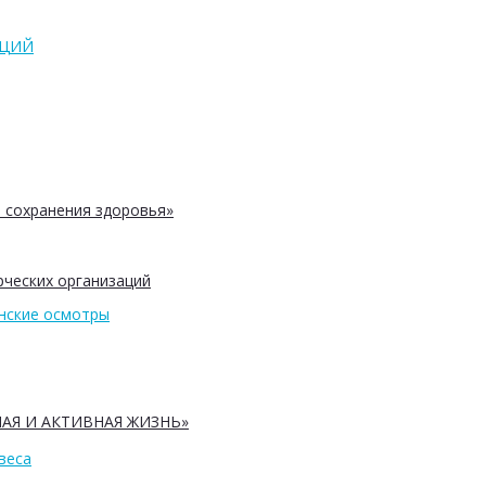
АЦИЙ
 сохранения здоровья»
ческих организаций
нские осмотры
АЯ И АКТИВНАЯ ЖИЗНЬ»
веса