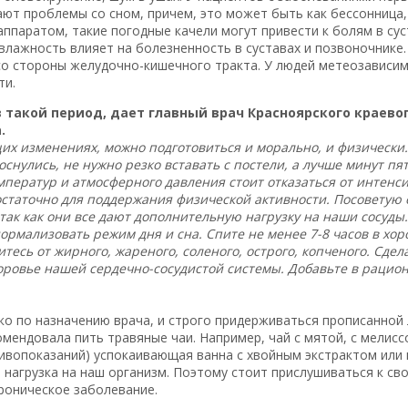
т проблемы со сном, причем, это может быть как бессонница, 
паратом, такие погодные качели могут привести к болям в сус
лажность влияет на болезненность в суставах и позвоночнике.
со стороны желудочно-кишечного тракта. У людей метеозависи
ти.
 в такой период, дает главный врач Красноярского краев
.
щих изменениях, можно подготовиться и морально, и физически
нулись, не нужно резко вставать с постели, а лучше минут пят
мператур и атмосферного давления стоит отказаться от интенс
достаточно для поддержания физической активности. Посоветую
, так как они все дают дополнительную нагрузку на наши сосуд
нормализовать режим дня и сна. Спите не менее 7-8 часов в х
есь от жирного, жареного, соленого, острого, копченого. Сдела
оровье нашей сердечно-сосудистой системы. Добавьте в рацион 
о по назначению врача, и строго придерживаться прописанной 
ендовала пить травяные чаи. Например, чай с мятой, с мелиссо
тивопоказаний) успокаивающая ванна с хвойным экстрактом или 
 нагрузка на наш организм. Поэтому стоит прислушиваться к сво
хроническое заболевание.