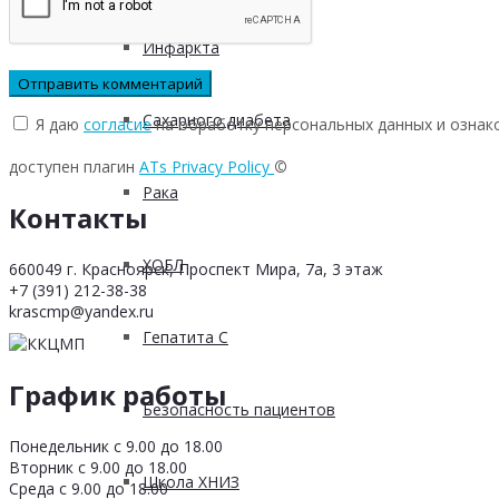
Инфаркта
Сахарного диабета
Я даю
согласие
на обработку персональных данных и ознак
доступен плагин
ATs Privacy Policy
©
Рака
Контакты
ХОБЛ
660049 г. Красноярск, Проспект Мира, 7а, 3 этаж
+7 (391) 212-38-38
krascmp@yandex.ru
Гепатита С
График работы
Безопасность пациентов
Понедельник с 9.00 до 18.00
Вторник с 9.00 до 18.00
Школа ХНИЗ
Среда с 9.00 до 18.00