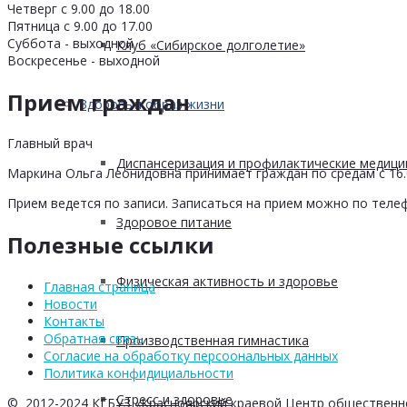
Четверг с 9.00 до 18.00
Пятница с 9.00 до 17.00
Суббота - выходной
Клуб «Сибирское долголетие»
Воскресенье - выходной
Прием граждан
Здоровый образ жизни
Главный врач
Диспансеризация и профилактические медици
Маркина Ольга Леонидовна принимает граждан по средам с 16.0
Прием ведется по записи. Записаться на прием можно по телеф
Здоровое питание
Полезные ссылки
Физическая активность и здоровье
Главная страница
Новости
Контакты
Обратная связь
Производственная гимнастика
Согласие на обработку персоональных данных
Политика конфидициальности
Стресс и здоровье
© 2012-2024 КГБУЗ «Красноярский краевой Центр общественн