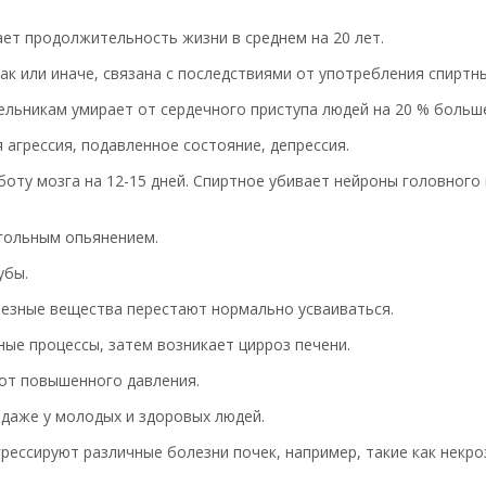
ает продолжительность жизни в среднем на 20 лет.
ак или иначе, связана с последствиями от употребления спиртны
ельникам умирает от сердечного приступа людей на 20 % больш
 агрессия, подавленное состояние, депрессия.
ту мозга на 12-15 дней. Спиртное убивает нейроны головного 
огольным опьянением.
убы.
олезные вещества перестают нормально усваиваться.
ые процессы, затем возникает цирроз печени.
 от повышенного давления.
 даже у молодых и здоровых людей.
ессируют различные болезни почек, например, такие как некроз