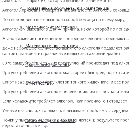
Алкоголь — наркотик, который вызывает зависимость.
Нормативные документы РЦ компетенций
Алкоголь приводит к смерти и инвалидности. Алкоголь сокращ
Почти половина всех вызовов скорой помощи по всему миру, т
Методические материалы
Алкоголизм выходного дня — причина, из-за которой по понед
Этанол изменяет психическое состояние человека, появляются
Материалы и презентации
Даже небольшое количество выпитого алкоголя подавляет рабо
гастрит, панкреатит, различные виды язв, сахарный диабет.
80 % самоубийств и тяжких преступлений происходят под алк
График выездов в МО
При употреблении алкоголя кожа стареет быстрее, портятся з
Спирт изменяет структуру клеток тонкого кишечника, и все п
Отчетность
При употреблении алкоголя в печени появляются воспалительн
Если человек употребляет алкоголь, как правило, он страдает
5 С
Учёные выяснили, что алкоголь вызывает проблемы с сердцем
Почки у пьющего человека видоизменяются. В результате прогр
Проектная деятельность
недостаточность и т.д.