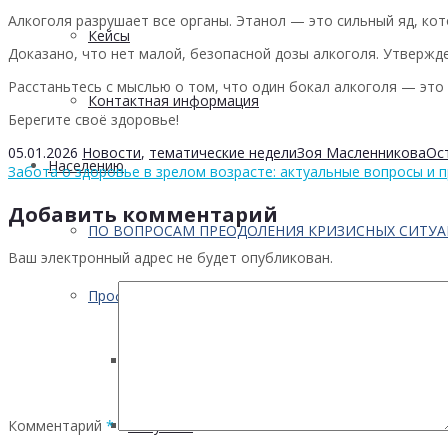
Алкоголя разрушает все органы. Этанол — это сильный яд, ко
Кейсы
Доказано, что нет малой, безопасной дозы алкоголя. Утвержд
Расстаньтесь с мыслью о том, что один бокал алкоголя — это 
Контактная информация
Берегите своё здоровье!
05.01.2026
Новости
,
тематические недели
Зоя Масленникова
Ос
Населению
Забота о здоровье в зрелом возрасте: актуальные вопросы и 
Добавить комментарий
ПО ВОПРОСАМ ПРЕОДОЛЕНИЯ КРИЗИСНЫХ СИТУ
Ваш электронный адрес не будет опубликован.
Профилактика
Инфекционных заболеваний
Комментарий
*
Инсульта