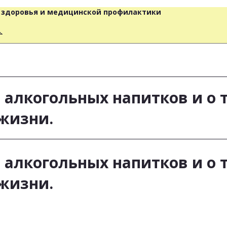
о здоровья и медицинской профилактики
人
 алкогольных напитков и о т
жизни.
 алкогольных напитков и о т
жизни.