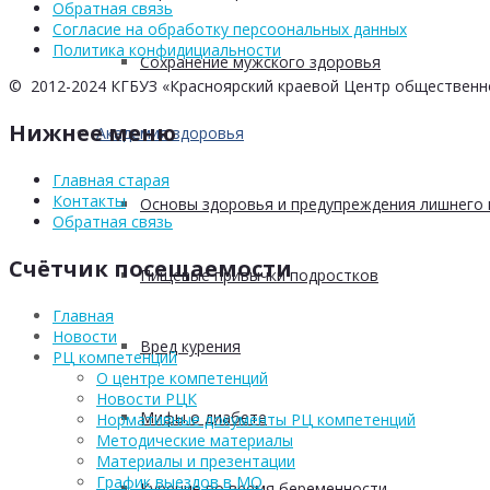
Обратная связь
Согласие на обработку персоональных данных
Политика конфидициальности
Сохранение мужского здоровья
© 2012-2024 КГБУЗ «Красноярский краевой Центр общественн
Нижнее меню
Академия здоровья
Главная старая
Контакты
Основы здоровья и предупреждения лишнего 
Обратная связь
Счётчик посещаемости
Пищевые привычки подростков
Главная
Новости
Вред курения
РЦ компетенций
О центре компетенций
Новости РЦК
Мифы о диабете
Нормативные документы РЦ компетенций
Методические материалы
Материалы и презентации
График выездов в МО
Курение во время беременности