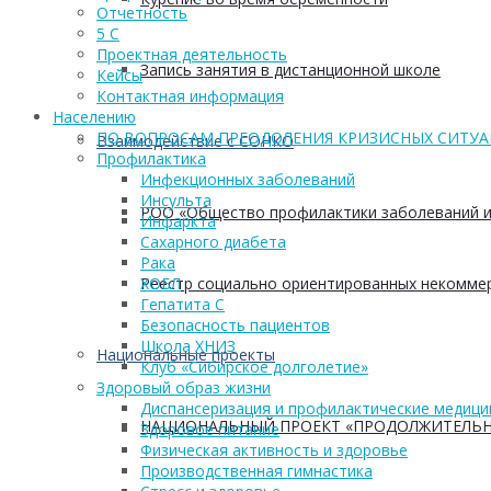
Отчетность
5 С
Проектная деятельность
Запись занятия в дистанционной школе
Кейсы
Контактная информация
Населению
ПО ВОПРОСАМ ПРЕОДОЛЕНИЯ КРИЗИСНЫХ СИТУ
Взаимодействие с СОНКО
Профилактика
Инфекционных заболеваний
Инсульта
РОО «Общество профилактики заболеваний и
Инфаркта
Сахарного диабета
Рака
Реестр социально ориентированных некоммер
ХОБЛ
Гепатита С
Безопасность пациентов
Школа ХНИЗ
Национальные проекты
Клуб «Сибирское долголетие»
Здоровый образ жизни
Диспансеризация и профилактические медици
НАЦИОНАЛЬНЫЙ ПРОЕКТ «ПРОДОЛЖИТЕЛЬН
Здоровое питание
Физическая активность и здоровье
Производственная гимнастика