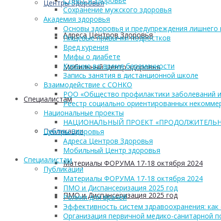
Стресс и здоровье
Центры Здоровья
Сохранение мужского здоровья
Академия здоровья
Основы здоровья и предупреждения лишнего 
Адреса Центров Здоровья
Пищевые привычки подростков
Вред курения
Мифы о диабете
Курение во время беременности
Мобильный Центр здоровья
Запись занятия в дистанционной школе
Взаимодействие с СОНКО
РОО «Общество профилактики заболеваний и
Cпециалистам
Реестр социально ориентированных некоммер
Национальные проекты
НАЦИОНАЛЬНЫЙ ПРОЕКТ «ПРОДОЛЖИТЕЛЬН
Публикации
Центры Здоровья
Адреса Центров Здоровья
Мобильный Центр здоровья
Cпециалистам
Материалы ФОРУМА 17-18 октября 2024
Публикации
Материалы ФОРУМА 17-18 октября 2024
ПМО и Диспансеризация 2025 год
ПМО и Диспансеризация 2025 год
Ролики для врачей
Эффективность систем здравоохранения: как 
Организация первичной медико-санитарной 