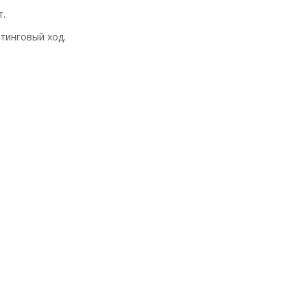
т.
тинговый ход.