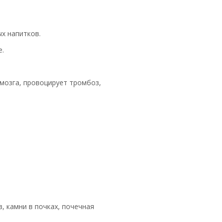
х напитков.
е.
мозга, провоцирует тромбоз,
, камни в почках, почечная