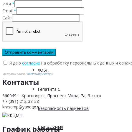
Имя
*
Email
*
Инфаркта
Сайт
Сахарного диабета
Рака
Я даю
согласие
на обработку персональных данных и ознак
ХОБЛ
доступен плагин
ATs Privacy Policy
©
Контакты
Гепатита С
660049 г. Красноярск, Проспект Мира, 7а, 3 этаж
+7 (391) 212-38-38
krascmp@yandex.ru
Безопасность пациентов
График работы
Школа ХНИЗ