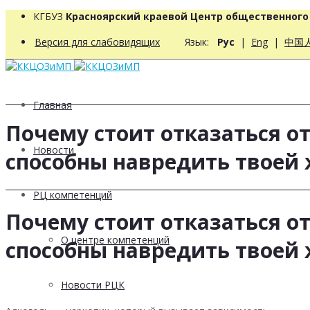
КГБУЗ
Красноярский краевой Центр общественног
Версия для слабовидящих
Язык:
Рус
|
Eng
|
中国
Главная
Почему стоит отказаться от
Новости
способны навредить твоей 
РЦ компетенций
Почему стоит отказаться от
О центре компетенций
способны навредить твоей 
Новости РЦК