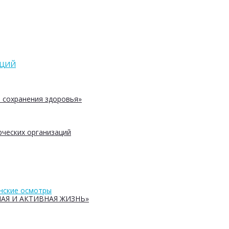
АЦИЙ
 сохранения здоровья»
ческих организаций
нские осмотры
АЯ И АКТИВНАЯ ЖИЗНЬ»