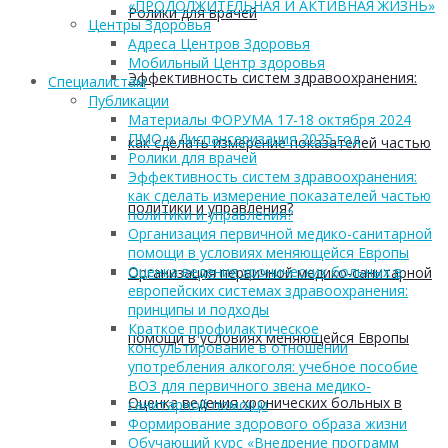
«ПРОДОЛЖИТЕЛЬНАЯ И АКТИВНАЯ ЖИЗНЬ»
Ролики для врачей
Центры Здоровья
Адреса Центров Здоровья
Мобильный Центр здоровья
Эффективность систем здравоохранения:
Cпециалистам
Публикации
Материалы ФОРУМА 17-18 октября 2024
ПМО и Диспансеризация 2025 год
как сделать измерение показателей частью
Ролики для врачей
Эффективность систем здравоохранения:
как сделать измерение показателей частью
политики и управления?
политики и управления?
Организация первичной медико-санитарной
помощи в условиях меняющейся Европы
Оценка ведения хронических больных в
Организация первичной медико-санитарной
европейских системах здравоохранения:
принципы и подходы
Краткое профилактическое
помощи в условиях меняющейся Европы
консультирование в отношении
употребления алкоголя: учебное пособие
ВОЗ для первичного звена медико-
Оценка ведения хронических больных в
санитарной помощи
Формирование здорового образа жизни
Обучающий курс «Внедрение программ