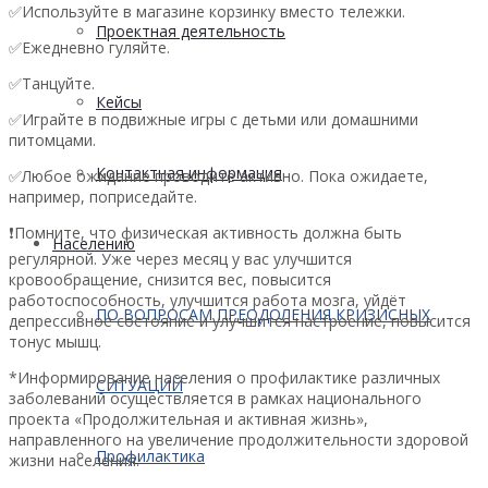
✅Используйте в магазине корзинку вместо тележки.
Проектная деятельность
✅Ежедневно гуляйте.
✅Танцуйте.
Кейсы
✅Играйте в подвижные игры с детьми или домашними
питомцами.
Контактная информация
✅Любое ожидание проводите активно. Пока ожидаете,
например, поприседайте.
❗Помните, что физическая активность должна быть
Населению
регулярной. Уже через месяц у вас улучшится
кровообращение, снизится вес, повысится
работоспособность, улучшится работа мозга, уйдёт
ПО ВОПРОСАМ ПРЕОДОЛЕНИЯ КРИЗИСНЫХ
депрессивное состояние и улучшится настроение, повысится
тонус мышц.
*Информирование населения о профилактике различных
СИТУАЦИЙ
заболеваний осуществляется в рамках национального
проекта «Продолжительная и активная жизнь»,
направленного на увеличение продолжительности здоровой
Профилактика
жизни населения.