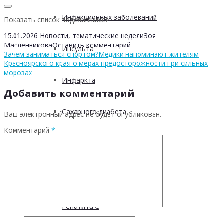
Инфекционных заболеваний
Показать список поделившихся
15.01.2026
Новости
,
тематические недели
Зоя
Масленникова
Оставить комментарий
Инсульта
Зачем заниматься спортом?
Медики напоминают жителям
Красноярского края о мерах предосторожности при сильных
морозах
Инфаркта
Добавить комментарий
Сахарного диабета
Ваш электронный адрес не будет опубликован.
Комментарий
*
Рака
ХОБЛ
Гепатита С