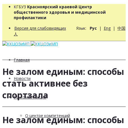
КГБУЗ
Красноярский краевой Центр
общественного здоровья и медицинской
профилактики
Версия для слабовидящих
Язык:
Рус
|
Eng
|
中国
人
Главная
Не залом единым: способы
Новости
стать активнее без
спортзала
РЦ компетенций
О центре компетенций
Не залом единым: способы