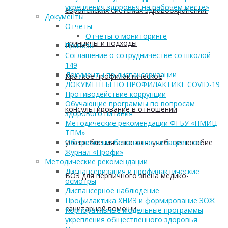
укрепления здоровья на рабочем месте»
европейских системах здравоохранения:
Документы
Отчеты
Отчеты о мониторинге
принципы и подходы
Приказы
Соглашение о сотрудничестве со школой
149
Документы по диспансеризации
Краткое профилактическое
ДОКУМЕНТЫ ПО ПРОФИЛАКТИКЕ COVID-19
Противодействие коррупции
Обучающие программы по вопросам
консультирование в отношении
здорового питания
Методические рекомендации ФГБУ «НМИЦ
ТПМ»
употребления алкоголя: учебное пособие
Обеспечение безопасности пациентов
Журнал «Профи»
Методические рекомендации
Диспансеризация и профилактические
ВОЗ для первичного звена медико-
осмотры
Диспансерное наблюдение
Профилактика ХНИЗ и формирование ЗОЖ
санитарной помощи
Корпоративные модельные программы
укрепления общественного здоровья