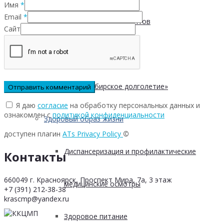
Имя
*
Email
*
Безопасность пациентов
Сайт
Школа ХНИЗ
Клуб «Сибирское долголетие»
Я даю
согласие
на обработку персональных данных и
ознакомлен с
политикой конфиденциальности
Здоровый образ жизни
доступен плагин
ATs Privacy Policy
©
Диспансеризация и профилактические
Контакты
660049 г. Красноярск, Проспект Мира, 7а, 3 этаж
медицинские осмотры
+7 (391) 212-38-38
krascmp@yandex.ru
Здоровое питание