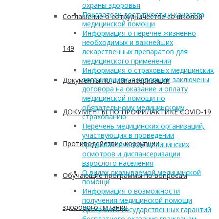
охраны здоровья
Показатели доступности и качества
Соглашение о сотрудничестве со школой
медицинской помощи
Информация о перечне жизненно
необходимых и важнейших
149
лекарственных препаратов для
медицинского применения
Информация о страховых медицинских
организациях, с которыми заключены
Документы по диспансеризации
договора на оказание и оплату
медицинской помощи по
обязательному медицинскому
ДОКУМЕНТЫ ПО ПРОФИЛАКТИКЕ COVID-19
страхованию
Перечень медицинских организаций,
участвующих в проведении
Противодействие коррупции
профилактических медицинских
осмотров и диспансеризации
взрослого населения
О видах оказываемой медицинской
Обучающие программы по вопросам
помощи
Информация о возможности
получения медицинской помощи
здорового питания
Программа государственных гарантий
бесплатного оказания гражданам