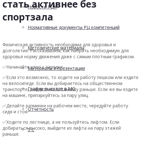
стать активнее без
Новости РЦК
спортзала
Нормативные документы РЦ компетенций
Физическая активность необходима для здоровья и
Методические материалы
долголетия. Рассказываем, как набрать необходимую для
здоровья норму движения даже с самым плотным графиком.
✅Начинайте утро с зарядки.
Материалы и презентации
✅Если это возможно, то ходите на работу пешком или ездите
на велосипеде. Если вы добираетесь на общественном
График выездов в МО
транспорте, выйдите на остановку раньше. Если же вы ездите
на машине, припаркуйтесь за пару улиц.
✅Делайте разминки на рабочем месте, чередуйте работу
Отчетность
сидя и стоя.
✅Ходите по лестнице, а не пользуйтесь лифтом. Если
добираться высоко, выйдите из лифта на пару этажей
5 С
раньше.