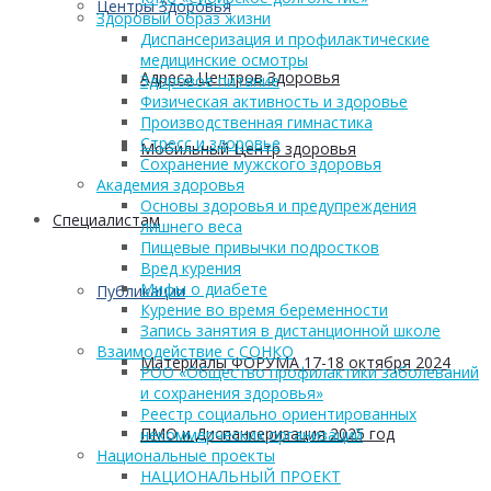
Центры Здоровья
Здоровый образ жизни
Диспансеризация и профилактические
медицинские осмотры
Адреса Центров Здоровья
Здоровое питание
Физическая активность и здоровье
Производственная гимнастика
Стресс и здоровье
Мобильный Центр здоровья
Сохранение мужского здоровья
Академия здоровья
Основы здоровья и предупреждения
Cпециалистам
лишнего веса
Пищевые привычки подростков
Вред курения
Мифы о диабете
Публикации
Курение во время беременности
Запись занятия в дистанционной школе
Взаимодействие с СОНКО
Материалы ФОРУМА 17-18 октября 2024
РОО «Общество профилактики заболеваний
и сохранения здоровья»
Реестр социально ориентированных
ПМО и Диспансеризация 2025 год
некоммерческих организаций
Национальные проекты
НАЦИОНАЛЬНЫЙ ПРОЕКТ