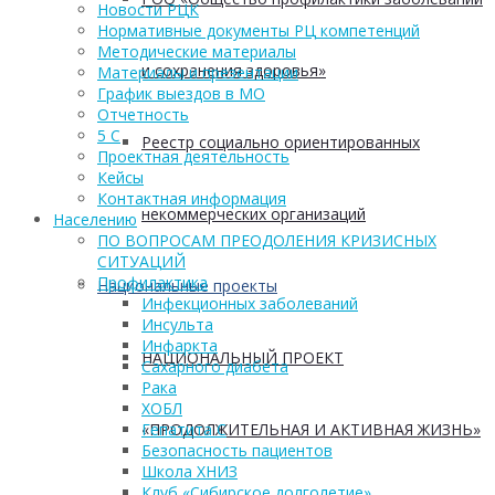
Новости РЦК
Нормативные документы РЦ компетенций
Методические материалы
и сохранения здоровья»
Материалы и презентации
График выездов в МО
Отчетность
5 С
Реестр социально ориентированных
Проектная деятельность
Кейсы
Контактная информация
некоммерческих организаций
Населению
ПО ВОПРОСАМ ПРЕОДОЛЕНИЯ КРИЗИСНЫХ
СИТУАЦИЙ
Профилактика
Национальные проекты
Инфекционных заболеваний
Инсульта
Инфаркта
НАЦИОНАЛЬНЫЙ ПРОЕКТ
Сахарного диабета
Рака
ХОБЛ
«ПРОДОЛЖИТЕЛЬНАЯ И АКТИВНАЯ ЖИЗНЬ»
Гепатита С
Безопасность пациентов
Школа ХНИЗ
Клуб «Сибирское долголетие»