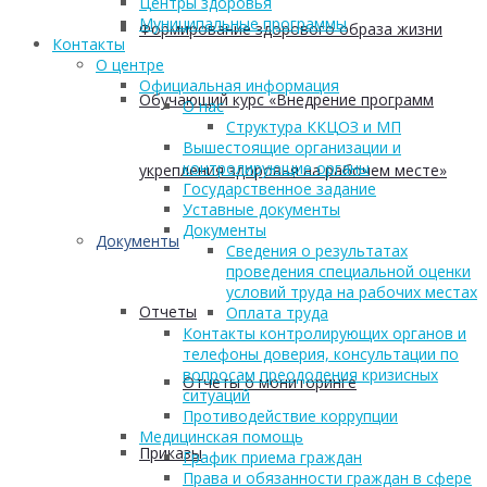
Центры здоровья
Муниципальные программы
Формирование здорового образа жизни
Контакты
О центре
Официальная информация
Обучающий курс «Внедрение программ
О нас
Структура ККЦОЗ и МП
Вышестоящие организации и
контролирующие органы
укрепления здоровья на рабочем месте»
Государственное задание
Уставные документы
Документы
Документы
Сведения о результатах
проведения специальной оценки
условий труда на рабочих местах
Отчеты
Оплата труда
Контакты контролирующих органов и
телефоны доверия, консультации по
вопросам преодоления кризисных
Отчеты о мониторинге
ситуаций
Противодействие коррупции
Медицинская помощь
Приказы
График приема граждан
Права и обязанности граждан в сфере