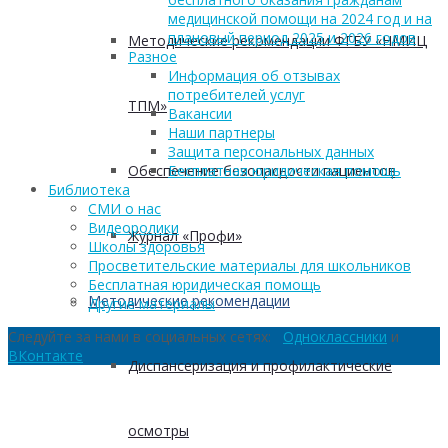
медицинской помощи на 2024 год и на
плановый период 2025 и 2026 годов
Методические рекомендации ФГБУ «НМИЦ
Разное
Информация об отзывах
потребителей услуг
ТПМ»
Вакансии
Наши партнеры
Защита персональных данных
Обеспечение безопасности пациентов
Бесплатная юридическая помощь
Библиотека
СМИ о нас
Видеоролики
Журнал «Профи»
Школы здоровья
Просветительские материалы для школьников
Бесплатная юридическая помощь
Методические рекомендации
Другие материалы
Следуйте за нами в социальных сетях:
Одноклассники
и
ВКонтакте
Диспансеризация и профилактические
осмотры