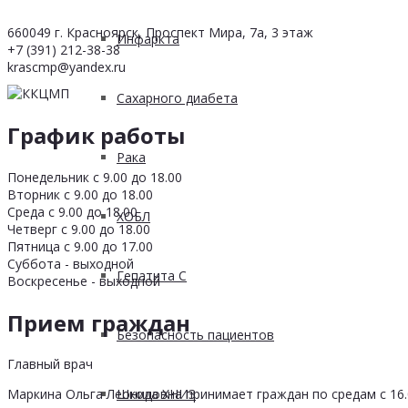
660049 г. Красноярск, Проспект Мира, 7а, 3 этаж
Инфаркта
+7 (391) 212-38-38
krascmp@yandex.ru
Сахарного диабета
График работы
Рака
Понедельник с 9.00 до 18.00
Вторник с 9.00 до 18.00
Среда с 9.00 до 18.00
ХОБЛ
Четверг с 9.00 до 18.00
Пятница с 9.00 до 17.00
Суббота - выходной
Гепатита С
Воскресенье - выходной
Прием граждан
Безопасность пациентов
Главный врач
Школа ХНИЗ
Маркина Ольга Леонидовна принимает граждан по средам с 16.0