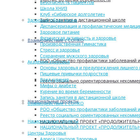
Безопасность пациентов
Школа ХНИЗ
Клуб «Сибирское долголетие»
Запись занятия в дистанционной школе
Здоровый образ жизни
Диспансеризация и профилактические медици
Здоровое питание
Физическая активность и здоровье
Взаимодействие с СОНКО
Производственная гимнастика
Стресс и здоровье
Сохранение мужского здоровья
РОО «Общество профилактики заболеваний и
Академия здоровья
Основы здоровья и предупреждения лишнего 
Пищевые привычки подростков
Вред курения
Реестр социально ориентированных некоммер
Мифы о диабете
Курение во время беременности
Запись занятия в дистанционной школе
Национальные проекты
Взаимодействие с СОНКО
РОО «Общество профилактики заболеваний и
Реестр социально ориентированных некоммер
Национальные проекты
НАЦИОНАЛЬНЫЙ ПРОЕКТ «ПРОДОЛЖИТЕЛЬН
НАЦИОНАЛЬНЫЙ ПРОЕКТ «ПРОДОЛЖИТЕЛЬН
Центры Здоровья
Адреса Центров Здоровья