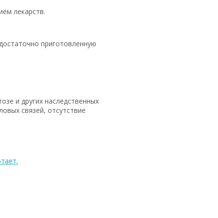
иём лекарств.
едостаточно приготовленную
озе и других наследственных
ловых связей, отсутствие
отает.