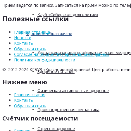
Прием ведется по записи. Записаться на прием можно по телеф
Клуб «Сибирское долголетие»
Полезные ссылки
Главная страница
Здоровый образ жизни
Новости
Контакты
Обратная связь
Диспансеризация и профилактические медици
Согласие на обработку персоональных данных
Политика конфидициальности
© 2012-2024 КГБУЗ «Красноярский краевой Центр общественн
Здоровое питание
Нижнее меню
Физическая активность и здоровье
Главная старая
Контакты
Обратная связь
Производственная гимнастика
Счётчик посещаемости
Стресс и здоровье
Главная