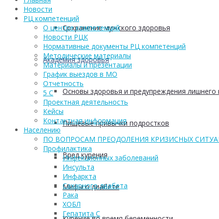
Новости
РЦ компетенций
Сохранение мужского здоровья
О центре компетенций
Новости РЦК
Нормативные документы РЦ компетенций
Методические материалы
Академия здоровья
Материалы и презентации
График выездов в МО
Отчетность
Основы здоровья и предупреждения лишнего 
5 С
Проектная деятельность
Кейсы
Контактная информация
Пищевые привычки подростков
Населению
ПО ВОПРОСАМ ПРЕОДОЛЕНИЯ КРИЗИСНЫХ СИТУ
Профилактика
Вред курения
Инфекционных заболеваний
Инсульта
Инфаркта
Сахарного диабета
Мифы о диабете
Рака
ХОБЛ
Гепатита С
Курение во время беременности