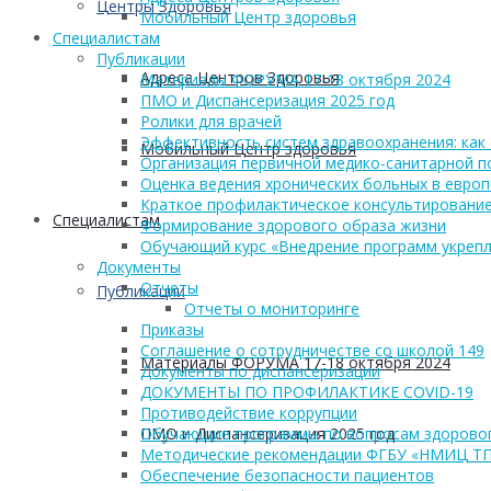
Центры Здоровья
Мобильный Центр здоровья
Cпециалистам
Публикации
Адреса Центров Здоровья
Материалы ФОРУМА 17-18 октября 2024
ПМО и Диспансеризация 2025 год
Ролики для врачей
Эффективность систем здравоохранения: как 
Мобильный Центр здоровья
Организация первичной медико-санитарной 
Оценка ведения хронических больных в европ
Краткое профилактическое консультирование
Cпециалистам
Формирование здорового образа жизни
Обучающий курс «Внедрение программ укрепл
Документы
Отчеты
Публикации
Отчеты о мониторинге
Приказы
Соглашение о сотрудничестве со школой 149
Материалы ФОРУМА 17-18 октября 2024
Документы по диспансеризации
ДОКУМЕНТЫ ПО ПРОФИЛАКТИКЕ COVID-19
Противодействие коррупции
ПМО и Диспансеризация 2025 год
Обучающие программы по вопросам здоровог
Методические рекомендации ФГБУ «НМИЦ Т
Обеспечение безопасности пациентов