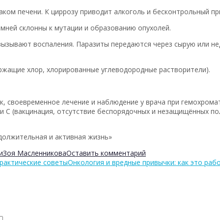
аком печени. К циррозу приводит алкоголь и бесконтрольный пр
мней склонны к мутации и образованию опухолей.
 вызывают воспаления. Паразиты передаются через сырую или н
ржащие хлор, хлорированные углеводородные растворители).
к, своевременное лечение и наблюдение у врача при гемохромат
и С (вакцинация, отсутствие беспорядочных и незащищённых по
должительная и активная жизнь»
и
Зоя Масленникова
Оставить комментарий
практические советы
Онкология и вредные привычки: как это раб