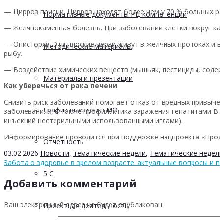
— Цирроз печени. Цирроз находят более чем у 70 % больных р
Нормативные документы РЦ компетенций
— Желчнокаменная болезнь. При заболевании клетки вокруг ка
— Описторхи. Эти плоские черви живут в желчных протоках и
Методические материалы
рыбу.
— Воздействие химических веществ (мышьяк, пестициды, соде
Материалы и презентации
Как уберечься от рака печени
Снизить риск заболеваний помогает отказ от вредных привыче
График выездов в МО
заболеваниях, а также профилактика заражения гепатитами В 
инъекций нестерильными использованными иглами).
Информирование проводится при поддержке нацпроекта «Про
Отчетность
03.02.2026
Новости
,
тематические недели
,
Тематические недел
Забота о здоровье в зрелом возрасте: актуальные вопросы и 
5 С
Добавить комментарий
Ваш электронный адрес не будет опубликован.
Проектная деятельность