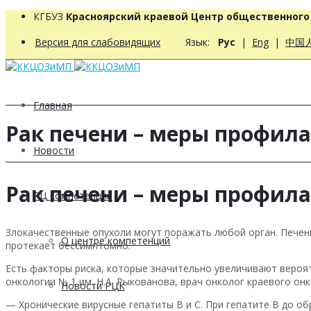
КГБУЗ
Красноярский краевой Центр общественног
Версия для слабовидящих
Язык:
Рус
|
Eng
|
中国
Главная
Рак печени – меры профила
Новости
Рак печени – меры профила
РЦ компетенций
Злокачественные опухоли могут поражать любой орган. Печень
О центре компетенций
протекает бессимптомно.
Есть факторы риска, которые значительно увеличивают вероя
онкологии № 1 им. Н.А. Рыкованова, врач онколог краевого он
Новости РЦК
— Хронические вирусные гепатиты В и С. При гепатите В до об