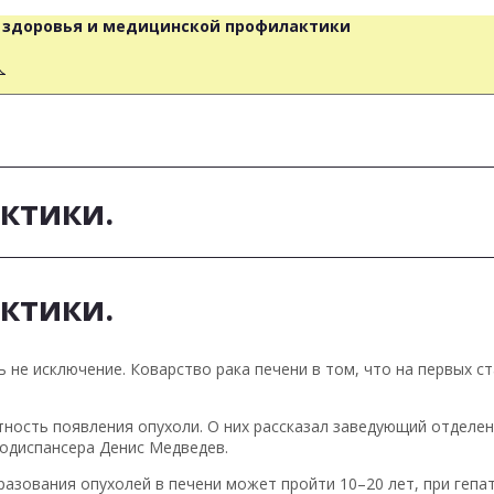
о здоровья и медицинской профилактики
人
ктики.
ктики.
 не исключение. Коварство рака печени в том, что на первых с
тность появления опухоли. О них рассказал заведующий отдел
кодиспансера Денис Медведев.
разования опухолей в печени может пройти 10–20 лет, при гепат