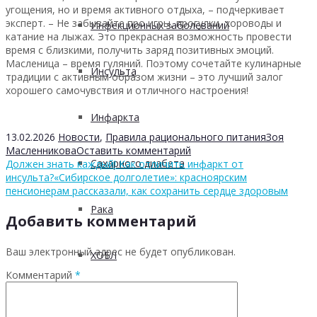
угощения, но и время активного отдыха, – подчеркивает
эксперт. – Не забывайте про игры, прогулки, хороводы и
Инфекционных заболеваний
катание на лыжах. Это прекрасная возможность провести
время с близкими, получить заряд позитивных эмоций.
Масленица – время гуляний. Поэтому сочетайте кулинарные
Инсульта
традиции с активным образом жизни – это лучший залог
хорошего самочувствия и отличного настроения!
Инфаркта
13.02.2026
Новости
,
Правила рационального питания
Зоя
Масленникова
Оставить комментарий
Сахарного диабета
Должен знать каждый! Как отличить инфаркт от
инсульта?
«Сибирское долголетие»: красноярским
пенсионерам рассказали, как сохранить сердце здоровым
Рака
Добавить комментарий
Ваш электронный адрес не будет опубликован.
ХОБЛ
Комментарий
*
Гепатита С