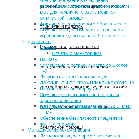
консультирование в отношении
европейских системах здравоохранения:
употребления алкоголя: учебное пособие
ВОЗ для первичного звена медико-
санитарной помощи
Формирование здорового образа жизни
принципы и подходы
Обучающий курс «Внедрение программ
укрепления здоровья на рабочем месте»
Документы
Краткое профилактическое
Отчеты
Отчеты о мониторинге
Приказы
Соглашение о сотрудничестве со школой
консультирование в отношении
149
Документы по диспансеризации
ДОКУМЕНТЫ ПО ПРОФИЛАКТИКЕ COVID-19
употребления алкоголя: учебное пособие
Противодействие коррупции
Обучающие программы по вопросам
здорового питания
Методические рекомендации ФГБУ «НМИЦ
ВОЗ для первичного звена медико-
ТПМ»
Обеспечение безопасности пациентов
Журнал «Профи»
санитарной помощи
Методические рекомендации
Диспансеризация и профилактические