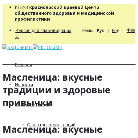
КГБУЗ
Красноярский краевой Центр
общественного здоровья и медицинской
профилактики
Версия для слабовидящих
Язык:
Рус
|
Eng
|
中国
人
Главная
Масленица: вкусные
Новости
традиции и здоровые
привычки
РЦ компетенций
О центре компетенций
Масленица: вкусные