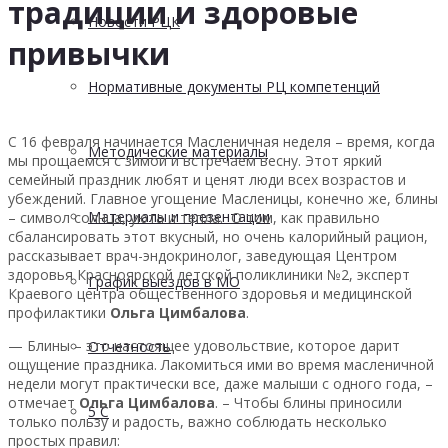
традиции и здоровые
Новости РЦК
привычки
Нормативные документы РЦ компетенций
С 16 февраля начинается Масленичная неделя – время, когда
Методические материалы
мы прощаемся с зимой и встречаем весну. Этот яркий
семейный праздник любят и ценят люди всех возрастов и
убеждений. Главное угощение Масленицы, конечно же, блины
Материалы и презентации
– символ солнца, уюта и тепла. О том, как правильно
сбалансировать этот вкусный, но очень калорийный рацион,
рассказывает врач-эндокринолог, заведующая Центром
здоровья Красноярской детской поликлиники №2, эксперт
График выездов в МО
Краевого центра общественного здоровья и медицинской
профилактики
Ольга Цимбалова
.
— Блины – это настоящее удовольствие, которое дарит
Отчетность
ощущение праздника. Лакомиться ими во время масленичной
недели могут практически все, даже малыши с одного года, –
отмечает
Ольга Цимбалова
. – Чтобы блины приносили
5 С
только пользу и радость, важно соблюдать несколько
простых правил: