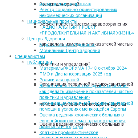
и сохранения здоровья»
Ролики для врачей
Реестр социально ориентированных
некоммерческих организаций
Национальные проекты
Эффективность систем здравоохранения:
НАЦИОНАЛЬНЫЙ ПРОЕКТ
«ПРОДОЛЖИТЕЛЬНАЯ И АКТИВНАЯ ЖИЗНЬ»
Центры Здоровья
как сделать измерение показателей частью
Адреса Центров Здоровья
Мобильный Центр здоровья
Cпециалистам
Публикации
политики и управления?
Материалы ФОРУМА 17-18 октября 2024
ПМО и Диспансеризация 2025 год
Ролики для врачей
Организация первичной медико-санитарной
Эффективность систем здравоохранения:
как сделать измерение показателей частью
политики и управления?
Организация первичной медико-санитарной
помощи в условиях меняющейся Европы
помощи в условиях меняющейся Европы
Оценка ведения хронических больных в
европейских системах здравоохранения:
Оценка ведения хронических больных в
принципы и подходы
Краткое профилактическое