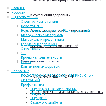
Главная
Новости
и сохранения здоровья»
РЦ компетенций
О центре компетенций
Новости РЦК
Реестр социально ориентированных
Нормативные документы РЦ компетенций
Методические материалы
Материалы и презентации
График выездов в МО
некоммерческих организаций
Отчетность
5 С
Проектная деятельность
Национальные проекты
Кейсы
Контактная информация
Населению
ПО ВОПРОСАМ ПРЕОДОЛЕНИЯ КРИЗИСНЫХ
НАЦИОНАЛЬНЫЙ ПРОЕКТ
СИТУАЦИЙ
Профилактика
Инфекционных заболеваний
«ПРОДОЛЖИТЕЛЬНАЯ И АКТИВНАЯ ЖИЗНЬ»
Инсульта
Инфаркта
Сахарного диабета