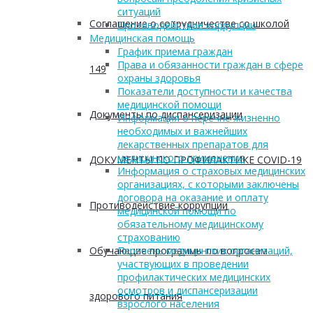
ситуаций
Соглашение о сотрудничестве со школой
Противодействие коррупции
Медицинская помощь
График приема граждан
Права и обязанности граждан в сфере
149
охраны здоровья
Показатели доступности и качества
медицинской помощи
Документы по диспансеризации
Информация о перечне жизненно
необходимых и важнейших
лекарственных препаратов для
медицинского применения
ДОКУМЕНТЫ ПО ПРОФИЛАКТИКЕ COVID-19
Информация о страховых медицинских
организациях, с которыми заключены
договора на оказание и оплату
Противодействие коррупции
медицинской помощи по
обязательному медицинскому
страхованию
Обучающие программы по вопросам
Перечень медицинских организаций,
участвующих в проведении
профилактических медицинских
осмотров и диспансеризации
здорового питания
взрослого населения