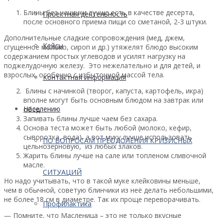
Блины без начинки лучше есть в качестве десерта,
Проектная деятельность
после основного приема пищи со сметаной, 2-3 штуки.
Дополнительные сладкие сопровождения (мед, джем,
Кейсы
сгущенное молоко, сироп и др.) утяжелят блюдо высоким
содержанием простых углеводов и усилят нагрузку на
поджелудочную железу. Это нежелательно и для детей, и
взрослых, особенно с избыточной массой тела.
Контактная информация
Блины с начинкой (творог, капуста, картофель, икра)
вполне могут быть основным блюдом на завтрак или
Населению
обед.
Запивать блины лучше чаем без сахара.
Основа теста может быть любой (молоко, кефир,
сыворотка, вода), а вот муку лучше использовать
ПО ВОПРОСАМ ПРЕОДОЛЕНИЯ КРИЗИСНЫХ
цельнозерновую, из любых злаков.
Жарить блины лучше на сале или топленом сливочной
масле.
СИТУАЦИЙ
Но надо учитывать, что в такой муке клейковины меньше,
чем в обычной, советую блинчики из неё делать небольшими,
не более 18 см в диаметре. Так их проще переворачивать.
Профилактика
— Помните, что Масленица – это не только вкусные