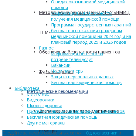
О видах оказываемой медицинской
помощи
Методические рекомендации ФГБУ «НМИЦ
Информация о возможности
получения медицинской помощи
Программа государственных гарантий
бесплатного оказания гражданам
ТПМ»
медицинской помощи на 2024 год и на
плановый период 2025 и 2026 годов
Разное
Обеспечение безопасности пациентов
Информация об отзывах
потребителей услуг
Вакансии
Наши партнеры
Журнал «Профи»
Защита персональных данных
Бесплатная юридическая помощь
Библиотека
Методические рекомендации
СМИ о нас
Видеоролики
Школы здоровья
Диспансеризация и профилактические
Просветительские материалы для школьников
Бесплатная юридическая помощь
Другие материалы
осмотры
Следуйте за нами в социальных сетях:
Одноклассники
и