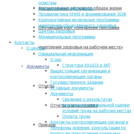
осмотры
Формирование здорового образа жизни
Диспансерное наблюдение
Профилактика ХНИЗ и формирование ЗОЖ
Корпоративные модельные программы
укрепления общественного здоровья
Обучающий курс «Внедрение программ
Центры здоровья
Муниципальные программы
Контакты
укрепления здоровья на рабочем месте»
О центре
Официальная информация
О нас
Структура ККЦОЗ и МП
Документы
Вышестоящие организации и
контролирующие органы
Государственное задание
Отчеты
Уставные документы
Документы
Сведения о результатах
проведения специальной оценки
Отчеты о мониторинге
условий труда на рабочих местах
Оплата труда
Контакты контролирующих органов и
Приказы
телефоны доверия, консультации по
вопросам преодоления кризисных