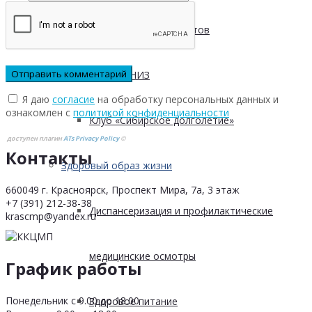
Безопасность пациентов
Школа ХНИЗ
Я даю
согласие
на обработку персональных данных и
ознакомлен с
политикой конфиденциальности
Клуб «Сибирское долголетие»
доступен плагин
ATs Privacy Policy
©
Контакты
Здоровый образ жизни
660049 г. Красноярск, Проспект Мира, 7а, 3 этаж
+7 (391) 212-38-38
Диспансеризация и профилактические
krascmp@yandex.ru
медицинские осмотры
График работы
Понедельник с 9.00 до 18.00
Здоровое питание