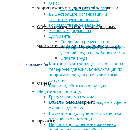
О нас
Формирование здорового образа жизни
Структура ККЦОЗ и МП
Вышестоящие организации и
контролирующие органы
Государственное задание
Обучающий курс «Внедрение программ
Уставные документы
Документы
Сведения о результатах
укрепления здоровья на рабочем месте»
проведения специальной оценки
условий труда на рабочих местах
Оплата труда
Контакты контролирующих органов и
Документы
телефоны доверия, консультации по
вопросам преодоления кризисных
ситуаций
Отчеты
Противодействие коррупции
Медицинская помощь
График приема граждан
Отчеты о мониторинге
Права и обязанности граждан в сфере
охраны здоровья
Показатели доступности и качества
медицинской помощи
Приказы
Информация о перечне жизненно
необходимых и важнейших