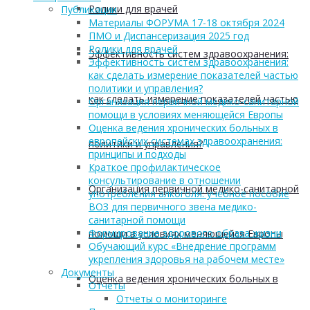
Ролики для врачей
Публикации
Материалы ФОРУМА 17-18 октября 2024
ПМО и Диспансеризация 2025 год
Ролики для врачей
Эффективность систем здравоохранения:
Эффективность систем здравоохранения:
как сделать измерение показателей частью
политики и управления?
как сделать измерение показателей частью
Организация первичной медико-санитарной
помощи в условиях меняющейся Европы
Оценка ведения хронических больных в
европейских системах здравоохранения:
политики и управления?
принципы и подходы
Краткое профилактическое
консультирование в отношении
Организация первичной медико-санитарной
употребления алкоголя: учебное пособие
ВОЗ для первичного звена медико-
санитарной помощи
Формирование здорового образа жизни
помощи в условиях меняющейся Европы
Обучающий курс «Внедрение программ
укрепления здоровья на рабочем месте»
Документы
Оценка ведения хронических больных в
Отчеты
Отчеты о мониторинге