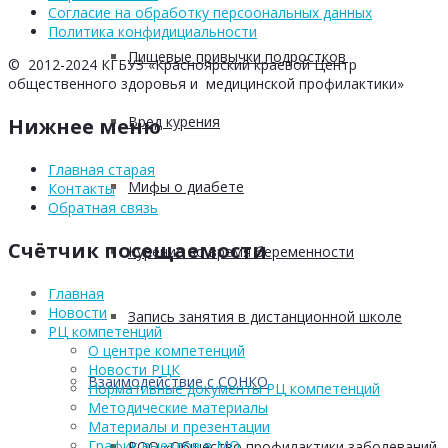
Согласие на обработку персоональных данных
Политика конфидициальности
Пищевые привычки подростков
© 2012-2024 КГБУЗ «Красноярский краевой Центр
общественного здоровья и медицинской профилактики»
Вред курения
Нижнее меню
Главная старая
Мифы о диабете
Контакты
Обратная связь
Счётчик посещаемости
Курение во время беременности
Главная
Новости
Запись занятия в дистанционной школе
РЦ компетенций
О центре компетенций
Новости РЦК
Взаимодействие с СОНКО
Нормативные документы РЦ компетенций
Методические материалы
Материалы и презентации
График выездов в МО
РОО «Общество профилактики заболеваний