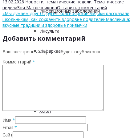
13.02.2026
Новости
,
тематические недели
,
Тематические
недели
Зоя Масленникова
Оставить комментарий
Инфекционных заболеваний
«Мы думаем друг о друге»: красноярские медики рассказали
школьникам, как сохранить здоровье родителей
Масленица:
вкусные традиции и здоровые привычки
Инсульта
Добавить комментарий
Инфаркта
Ваш электронный адрес не будет опубликован.
Комментарий
*
Сахарного диабета
Рака
ХОБЛ
Имя
*
Email
*
Гепатита С
Сайт