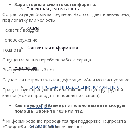
Характерные симптомы инфаркта:
Проектная деятельность
Острая жгущая боль за грудиной. Часто отдаёт в левую руку,
под лопатку или челюсть
Кейсы
Нехватка воздуха
Головокружение
Контактная информация
Тошнота
Ощущение явных перебоев работе сердца
Населению
Выступает холодный пот
Случается непроизвольная дефекация и/или мочеиспускание
ПО ВОПРОСАМ ПРЕОДОЛЕНИЯ КРИЗИСНЫХ
Присутствует припухлость или жжение по центру грудной
клетки (может пропадать и появляться снова).
Как помочь? Незамедлительно вызвать скорую
СИТУАЦИЙ
помощь. Звоните 103 или 112.
* Информирование проводится при поддержке нацпроекта
Профилактика
«Продолжительная и активная жизнь»