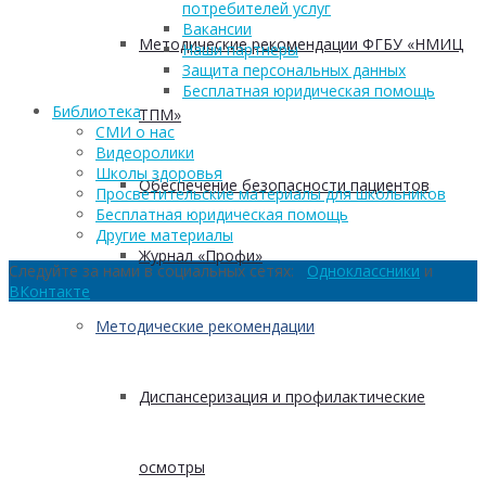
потребителей услуг
Вакансии
Методические рекомендации ФГБУ «НМИЦ
Наши партнеры
Защита персональных данных
Бесплатная юридическая помощь
Библиотека
ТПМ»
СМИ о нас
Видеоролики
Школы здоровья
Обеспечение безопасности пациентов
Просветительские материалы для школьников
Бесплатная юридическая помощь
Другие материалы
Журнал «Профи»
Следуйте за нами в социальных сетях:
Одноклассники
и
ВКонтакте
Методические рекомендации
Диспансеризация и профилактические
осмотры