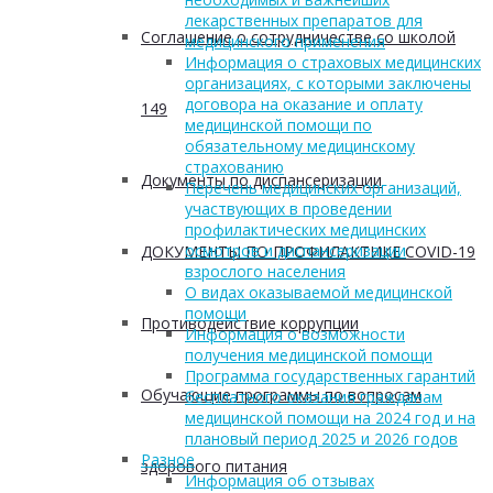
лекарственных препаратов для
Соглашение о сотрудничестве со школой
медицинского применения
Информация о страховых медицинских
организациях, с которыми заключены
договора на оказание и оплату
149
медицинской помощи по
обязательному медицинскому
страхованию
Документы по диспансеризации
Перечень медицинских организаций,
участвующих в проведении
профилактических медицинских
осмотров и диспансеризации
ДОКУМЕНТЫ ПО ПРОФИЛАКТИКЕ COVID-19
взрослого населения
О видах оказываемой медицинской
помощи
Противодействие коррупции
Информация о возможности
получения медицинской помощи
Программа государственных гарантий
Обучающие программы по вопросам
бесплатного оказания гражданам
медицинской помощи на 2024 год и на
плановый период 2025 и 2026 годов
Разное
здорового питания
Информация об отзывах