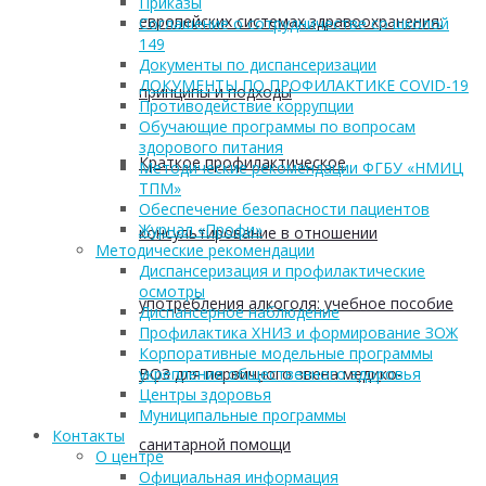
Приказы
европейских системах здравоохранения:
Соглашение о сотрудничестве со школой
149
Документы по диспансеризации
ДОКУМЕНТЫ ПО ПРОФИЛАКТИКЕ COVID-19
принципы и подходы
Противодействие коррупции
Обучающие программы по вопросам
здорового питания
Краткое профилактическое
Методические рекомендации ФГБУ «НМИЦ
ТПМ»
Обеспечение безопасности пациентов
Журнал «Профи»
консультирование в отношении
Методические рекомендации
Диспансеризация и профилактические
осмотры
употребления алкоголя: учебное пособие
Диспансерное наблюдение
Профилактика ХНИЗ и формирование ЗОЖ
Корпоративные модельные программы
ВОЗ для первичного звена медико-
укрепления общественного здоровья
Центры здоровья
Муниципальные программы
Контакты
санитарной помощи
О центре
Официальная информация