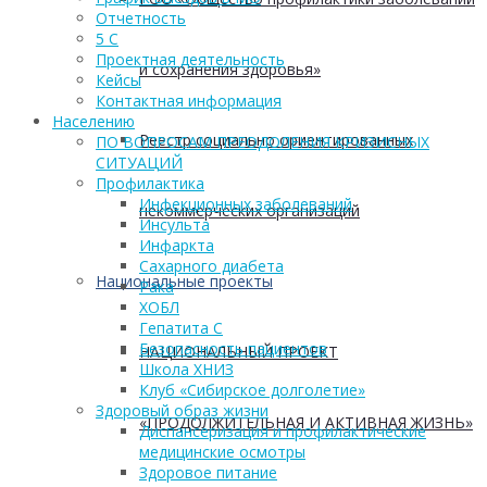
Отчетность
5 С
Проектная деятельность
и сохранения здоровья»
Кейсы
Контактная информация
Населению
Реестр социально ориентированных
ПО ВОПРОСАМ ПРЕОДОЛЕНИЯ КРИЗИСНЫХ
СИТУАЦИЙ
Профилактика
Инфекционных заболеваний
некоммерческих организаций
Инсульта
Инфаркта
Сахарного диабета
Национальные проекты
Рака
ХОБЛ
Гепатита С
Безопасность пациентов
НАЦИОНАЛЬНЫЙ ПРОЕКТ
Школа ХНИЗ
Клуб «Сибирское долголетие»
Здоровый образ жизни
«ПРОДОЛЖИТЕЛЬНАЯ И АКТИВНАЯ ЖИЗНЬ»
Диспансеризация и профилактические
медицинские осмотры
Здоровое питание