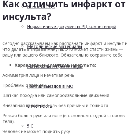
Как отличить инфаркт от
Новости РЦК
инсульта?
Нормативные документы РЦ компетенций
Сегодня рассказываем как распознать инфаркт и инсульт и
Методические материалы
что делать в первые минуты. Это может спасти жизнь —
вашу или вашего близкого. Обязательно сохраните себе.
Характерные симптомы инсульта:
Материалы и презентации
Асимметрия лица и нечёткая речь
Проблемы с зрением
График выездов в МО
Шаткая походка или самопроизвольные движения
Внезапная головная боль без причины и тошнота
Отчетность
Резкая боль в руке или ноге (в основном с одной стороны
тела).
5 С
Человек не может поднять руку