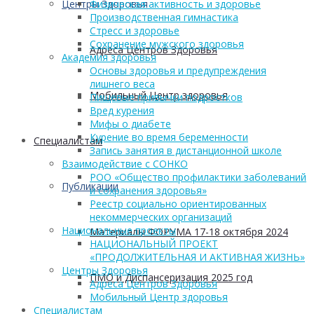
Центры Здоровья
Физическая активность и здоровье
Производственная гимнастика
Стресс и здоровье
Сохранение мужского здоровья
Адреса Центров Здоровья
Академия здоровья
Основы здоровья и предупреждения
лишнего веса
Мобильный Центр здоровья
Пищевые привычки подростков
Вред курения
Мифы о диабете
Курение во время беременности
Cпециалистам
Запись занятия в дистанционной школе
Взаимодействие с СОНКО
РОО «Общество профилактики заболеваний
Публикации
и сохранения здоровья»
Реестр социально ориентированных
некоммерческих организаций
Национальные проекты
Материалы ФОРУМА 17-18 октября 2024
НАЦИОНАЛЬНЫЙ ПРОЕКТ
«ПРОДОЛЖИТЕЛЬНАЯ И АКТИВНАЯ ЖИЗНЬ»
Центры Здоровья
ПМО и Диспансеризация 2025 год
Адреса Центров Здоровья
Мобильный Центр здоровья
Cпециалистам