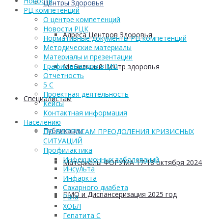
Новости
Центры Здоровья
РЦ компетенций
О центре компетенций
Новости РЦК
Адреса Центров Здоровья
Нормативные документы РЦ компетенций
Методические материалы
Материалы и презентации
График выездов в МО
Мобильный Центр здоровья
Отчетность
5 С
Проектная деятельность
Cпециалистам
Кейсы
Контактная информация
Населению
Публикации
ПО ВОПРОСАМ ПРЕОДОЛЕНИЯ КРИЗИСНЫХ
СИТУАЦИЙ
Профилактика
Инфекционных заболеваний
Материалы ФОРУМА 17-18 октября 2024
Инсульта
Инфаркта
Сахарного диабета
ПМО и Диспансеризация 2025 год
Рака
ХОБЛ
Гепатита С