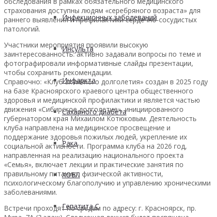
обследования в рамках обязательного медицинского
страхования доступны людям «серебряного возраста» для
Инфекционных заболеваний
раннего выявления и профилактики сердечно-сосудистых
патологий.
Участники мероприятия проявили высокую
Инсульта
заинтересованность: активно задавали вопросы по теме и
фотографировали информативные слайды презентации,
чтобы сохранить рекомендации.
Инфаркта
Справочно: «Клуб активного долголетия» создан в 2025 году
на базе Красноярского краевого центра общественного
здоровья и медицинской профилактики и является частью
движения «Сибирское долголетие», инициированного
Сахарного диабета
губернатором края Михаилом Котюковым. Деятельность
клуба направлена на медицинское просвещение и
поддержание здоровья пожилых людей, укрепление их
Рака
социальной активности. Программа клуба на 2026 год,
направленная на реализацию национального проекта
«Семья», включает лекции и практические занятия по
правильному питанию, физической активности,
ХОБЛ
психологическому благополучию и управлению хроническими
заболеваниями.
Гепатита С
Встречи проходят по средам по адресу: г. Красноярск, пр.