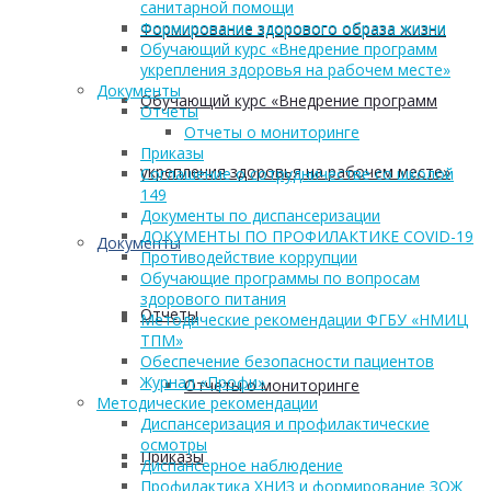
санитарной помощи
Формирование здорового образа жизни
Формирование здорового образа жизни
Обучающий курс «Внедрение программ
укрепления здоровья на рабочем месте»
Документы
Обучающий курс «Внедрение программ
Отчеты
Отчеты о мониторинге
Приказы
укрепления здоровья на рабочем месте»
Соглашение о сотрудничестве со школой
149
Документы по диспансеризации
ДОКУМЕНТЫ ПО ПРОФИЛАКТИКЕ COVID-19
Документы
Противодействие коррупции
Обучающие программы по вопросам
здорового питания
Отчеты
Методические рекомендации ФГБУ «НМИЦ
ТПМ»
Обеспечение безопасности пациентов
Журнал «Профи»
Отчеты о мониторинге
Методические рекомендации
Диспансеризация и профилактические
осмотры
Приказы
Диспансерное наблюдение
Профилактика ХНИЗ и формирование ЗОЖ