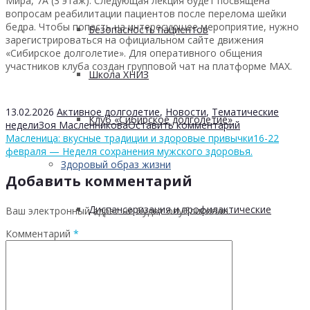
Мира, 7А (3 этаж). Следующая лекция будет посвящена
вопросам реабилитации пациентов после перелома шейки
бедра. Чтобы попасть на интересующее мероприятие, нужно
Безопасность пациентов
зарегистрироваться на официальном сайте движения
«Сибирское долголетие». Для оперативного общения
участников клуба создан групповой чат на платформе МАХ.
Школа ХНИЗ
13.02.2026
Активное долголетие
,
Новости
,
Тематические
Клуб «Сибирское долголетие»
недели
Зоя Масленникова
Оставить комментарий
Масленица: вкусные традиции и здоровые привычки
16-22
февраля — Неделя сохранения мужского здоровья.
Здоровый образ жизни
Добавить комментарий
Диспансеризация и профилактические
Ваш электронный адрес не будет опубликован.
Комментарий
*
медицинские осмотры
Здоровое питание