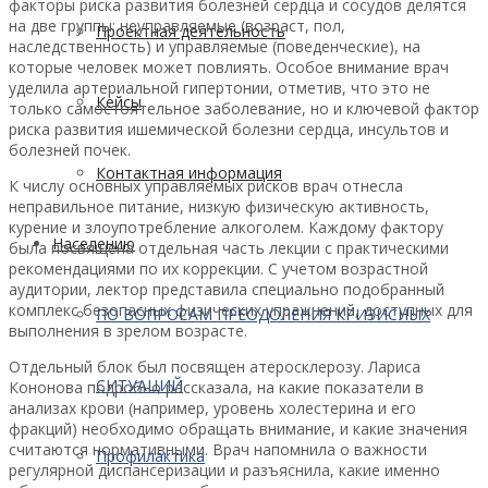
факторы риска развития болезней сердца и сосудов делятся
на две группы: неуправляемые (возраст, пол,
Проектная деятельность
наследственность) и управляемые (поведенческие), на
которые человек может повлиять. Особое внимание врач
уделила артериальной гипертонии, отметив, что это не
Кейсы
только самостоятельное заболевание, но и ключевой фактор
риска развития ишемической болезни сердца, инсультов и
болезней почек.
Контактная информация
К числу основных управляемых рисков врач отнесла
неправильное питание, низкую физическую активность,
курение и злоупотребление алкоголем. Каждому фактору
Населению
была посвящена отдельная часть лекции с практическими
рекомендациями по их коррекции. С учетом возрастной
аудитории, лектор представила специально подобранный
комплекс безопасных физических упражнений, доступных для
ПО ВОПРОСАМ ПРЕОДОЛЕНИЯ КРИЗИСНЫХ
выполнения в зрелом возрасте.
Отдельный блок был посвящен атеросклерозу. Лариса
СИТУАЦИЙ
Кононова подробно рассказала, на какие показатели в
анализах крови (например, уровень холестерина и его
фракций) необходимо обращать внимание, и какие значения
считаются нормативными. Врач напомнила о важности
Профилактика
регулярной диспансеризации и разъяснила, какие именно