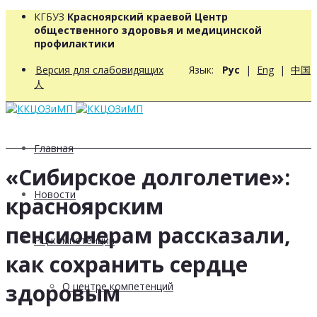
КГБУЗ
Красноярский краевой Центр
общественного здоровья и медицинской
профилактики
Версия для слабовидящих
Язык:
Рус
|
Eng
|
中国
人
Главная
«Сибирское долголетие»:
Новости
красноярским
пенсионерам рассказали,
РЦ компетенций
как сохранить сердце
здоровым
О центре компетенций