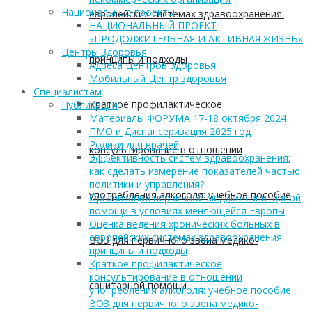
Национальные проекты
европейских системах здравоохранения:
НАЦИОНАЛЬНЫЙ ПРОЕКТ
«ПРОДОЛЖИТЕЛЬНАЯ И АКТИВНАЯ ЖИЗНЬ»
Центры Здоровья
принципы и подходы
Адреса Центров Здоровья
Мобильный Центр здоровья
Cпециалистам
Краткое профилактическое
Публикации
Материалы ФОРУМА 17-18 октября 2024
ПМО и Диспансеризация 2025 год
Ролики для врачей
консультирование в отношении
Эффективность систем здравоохранения:
как сделать измерение показателей частью
политики и управления?
употребления алкоголя: учебное пособие
Организация первичной медико-санитарной
помощи в условиях меняющейся Европы
Оценка ведения хронических больных в
европейских системах здравоохранения:
ВОЗ для первичного звена медико-
принципы и подходы
Краткое профилактическое
консультирование в отношении
санитарной помощи
употребления алкоголя: учебное пособие
ВОЗ для первичного звена медико-