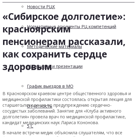
Новости РЦК
«Сибирское долголетие»:
красноярским
Нормативные документы РЦ компетенций
пенсионерам рассказали,
Методические материалы
как сохранить сердце
здоровым
Материалы и презентации
График выездов в МО
В Красноярском краевом центре общественного здоровья и
медицинской профилактики состоялась открытая лекция для
старшего поколения по предупреждению сердечно-
Отчетность
сосудистых заболеваний. Занятие для «Клуба активного
долголетия» провела врач по медицинской профилактике,
кандидат медицинских наук Лариса Кононова.
5 С
В начале встречи медик объяснила слушателям, что все