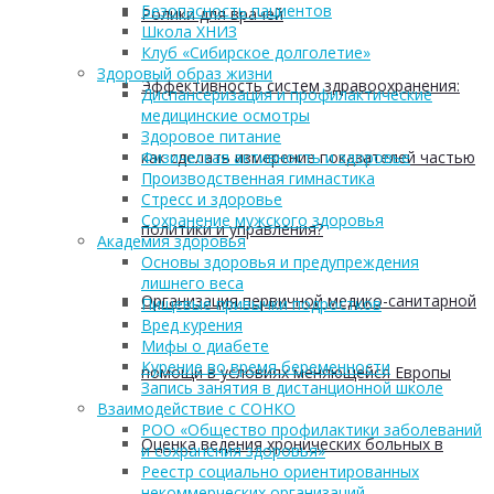
Безопасность пациентов
Ролики для врачей
Школа ХНИЗ
Клуб «Сибирское долголетие»
Здоровый образ жизни
Эффективность систем здравоохранения:
Диспансеризация и профилактические
медицинские осмотры
Здоровое питание
как сделать измерение показателей частью
Физическая активность и здоровье
Производственная гимнастика
Стресс и здоровье
Сохранение мужского здоровья
политики и управления?
Академия здоровья
Основы здоровья и предупреждения
лишнего веса
Организация первичной медико-санитарной
Пищевые привычки подростков
Вред курения
Мифы о диабете
Курение во время беременности
помощи в условиях меняющейся Европы
Запись занятия в дистанционной школе
Взаимодействие с СОНКО
РОО «Общество профилактики заболеваний
Оценка ведения хронических больных в
и сохранения здоровья»
Реестр социально ориентированных
некоммерческих организаций