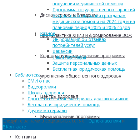
получения медицинской помощи
Программа государственных гарантий
Диспансерное наблюдение
бесплатного оказания гражданам
медицинской помощи на 2024 год и на
плановый период 2025 и 2026 годов
Разное
Профилактика ХНИЗ и формирование ЗОЖ
Информация об отзывах
потребителей услуг
Вакансии
Корпоративные модельные программы
Наши партнеры
Защита персональных данных
Бесплатная юридическая помощь
Библиотека
укрепления общественного здоровья
СМИ о нас
Видеоролики
Школы здоровья
Центры здоровья
Просветительские материалы для школьников
Бесплатная юридическая помощь
Другие материалы
Муниципальные программы
Следуйте за нами в социальных сетях:
Одноклассники
и
ВКонтакте
Контакты