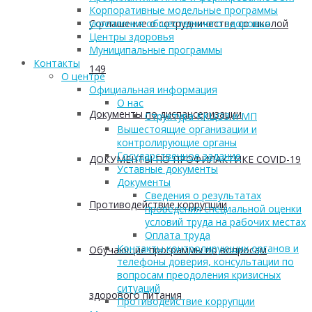
Корпоративные модельные программы
Соглашение о сотрудничестве со школой
укрепления общественного здоровья
Центры здоровья
Муниципальные программы
Контакты
149
О центре
Официальная информация
О нас
Документы по диспансеризации
Структура ККЦОЗ и МП
Вышестоящие организации и
контролирующие органы
Государственное задание
ДОКУМЕНТЫ ПО ПРОФИЛАКТИКЕ COVID-19
Уставные документы
Документы
Сведения о результатах
Противодействие коррупции
проведения специальной оценки
условий труда на рабочих местах
Оплата труда
Контакты контролирующих органов и
Обучающие программы по вопросам
телефоны доверия, консультации по
вопросам преодоления кризисных
ситуаций
здорового питания
Противодействие коррупции