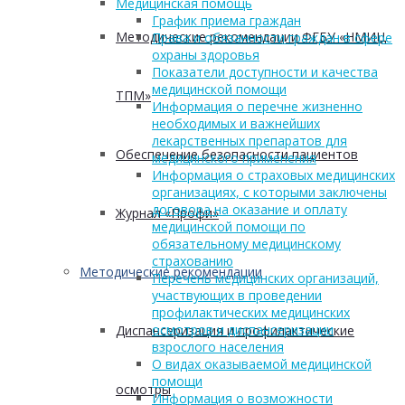
Медицинская помощь
График приема граждан
Методические рекомендации ФГБУ «НМИЦ
Права и обязанности граждан в сфере
охраны здоровья
Показатели доступности и качества
медицинской помощи
ТПМ»
Информация о перечне жизненно
необходимых и важнейших
лекарственных препаратов для
Обеспечение безопасности пациентов
медицинского применения
Информация о страховых медицинских
организациях, с которыми заключены
договора на оказание и оплату
Журнал «Профи»
медицинской помощи по
обязательному медицинскому
страхованию
Методические рекомендации
Перечень медицинских организаций,
участвующих в проведении
профилактических медицинских
осмотров и диспансеризации
Диспансеризация и профилактические
взрослого населения
О видах оказываемой медицинской
помощи
осмотры
Информация о возможности