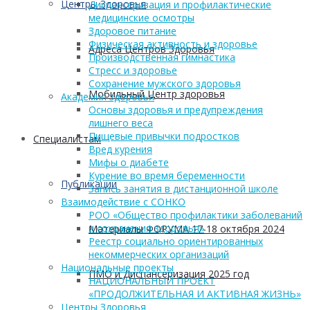
Центры Здоровья
Диспансеризация и профилактические
медицинские осмотры
Здоровое питание
Физическая активность и здоровье
Адреса Центров Здоровья
Производственная гимнастика
Стресс и здоровье
Сохранение мужского здоровья
Мобильный Центр здоровья
Академия здоровья
Основы здоровья и предупреждения
лишнего веса
Пищевые привычки подростков
Cпециалистам
Вред курения
Мифы о диабете
Курение во время беременности
Публикации
Запись занятия в дистанционной школе
Взаимодействие с СОНКО
РОО «Общество профилактики заболеваний
и сохранения здоровья»
Материалы ФОРУМА 17-18 октября 2024
Реестр социально ориентированных
некоммерческих организаций
Национальные проекты
ПМО и Диспансеризация 2025 год
НАЦИОНАЛЬНЫЙ ПРОЕКТ
«ПРОДОЛЖИТЕЛЬНАЯ И АКТИВНАЯ ЖИЗНЬ»
Центры Здоровья