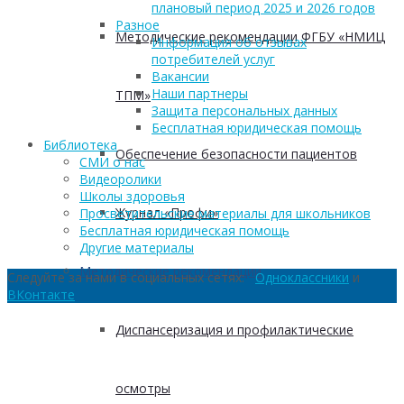
плановый период 2025 и 2026 годов
Разное
Методические рекомендации ФГБУ «НМИЦ
Информация об отзывах
потребителей услуг
Вакансии
Наши партнеры
ТПМ»
Защита персональных данных
Бесплатная юридическая помощь
Библиотека
Обеспечение безопасности пациентов
СМИ о нас
Видеоролики
Школы здоровья
Журнал «Профи»
Просветительские материалы для школьников
Бесплатная юридическая помощь
Другие материалы
Методические рекомендации
Следуйте за нами в социальных сетях:
Одноклассники
и
ВКонтакте
Диспансеризация и профилактические
осмотры