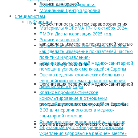
Ролики для врачей
Адреса Центров Здоровья
Мобильный Центр здоровья
Cпециалистам
Публикации
Эффективность систем здравоохранения:
Материалы ФОРУМА 17-18 октября 2024
ПМО и Диспансеризация 2025 год
Ролики для врачей
как сделать измерение показателей частью
Эффективность систем здравоохранения:
как сделать измерение показателей частью
политики и управления?
Организация первичной медико-санитарной
политики и управления?
помощи в условиях меняющейся Европы
Оценка ведения хронических больных в
европейских системах здравоохранения:
Организация первичной медико-санитарной
принципы и подходы
Краткое профилактическое
консультирование в отношении
помощи в условиях меняющейся Европы
употребления алкоголя: учебное пособие
ВОЗ для первичного звена медико-
санитарной помощи
Формирование здорового образа жизни
Оценка ведения хронических больных в
Обучающий курс «Внедрение программ
укрепления здоровья на рабочем месте»