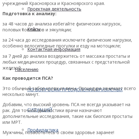
учреждений Красноярска и Красноярского края.
Проектная деятельность
Подготовка к анализу:
за 48 часов до анализа избегайте физических нагрузок,
Кейсы
половых контактов и эякуляции;
за 24 часа до исследования исключите физические нагрузки,
особенно велосипедные прогулки и езду на мотоцикле;
Контактная информация
за 7 дней до анализа воздержитесь от массажа простаты и
любых медицинских процедур, связанных с предстательной
железой.
Населению
Как проводится ПСА?
Это обычный забор крови из вены. Процедура занимает всего
ПО ВОПРОСАМ ПРЕОДОЛЕНИЯ КРИЗИСНЫХ
несколько минут.
Добавим, что высокий уровень ПСА не всегда указывает на
СИТУАЦИЙ
рак. Для точной диагностики врачи назначают
дополнительные исследования, такие как биопсия простаты
или МРТ.
Профилактика
Мужчины, позаботьтесь о своём здоровье заранее!