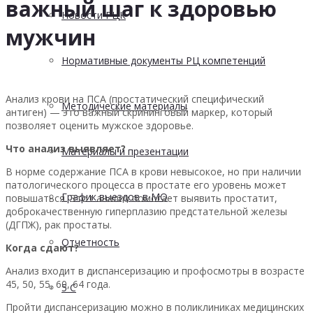
важный шаг к здоровью
Новости РЦК
мужчин
Нормативные документы РЦ компетенций
Анализ крови на ПСА (простатический специфический
Методические материалы
антиген) — это важный скрининговый маркер, который
позволяет оценить мужское здоровье.
Что анализ выявляет?
Материалы и презентации
В норме содержание ПСА в крови невысокое, но при наличии
патологического процесса в простате его уровень может
График выездов в МО
повышаться. Этот анализ помогает выявить простатит,
доброкачественную гиперплазию предстательной железы
(ДГПЖ), рак простаты.
Отчетность
Когда сдают?
Анализ входит в диспансеризацию и профосмотры в возрасте
45, 50, 55, 60, 64 года.
5 С
Пройти диспансеризацию можно в поликлиниках медицинских