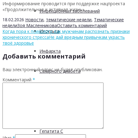
Информирование проводится при поддержке нацпроекта
«Продолжительная и активная жизнь»
Инфекционных заболеваний
18.02.2026
Новости
,
тематические недели
,
Тематические
недели
Зоя Масленникова
Оставить комментарий
Инсульта
Когда пора к психологу: как мужчинам распознать признаки
хронического стресса
Не дай вредным привычкам украсть
твоё здоровье
Инфаркта
Добавить комментарий
Ваш электронный адрес не будет опубликован.
Сахарного диабета
Комментарий
*
Рака
ХОБЛ
Гепатита С
Имя
*