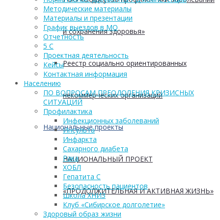
Методические материалы
Материалы и презентации
График выездов в МО
и сохранения здоровья»
Отчетность
5 С
Проектная деятельность
Реестр социально ориентированных
Кейсы
Контактная информация
Населению
ПО ВОПРОСАМ ПРЕОДОЛЕНИЯ КРИЗИСНЫХ
некоммерческих организаций
СИТУАЦИЙ
Профилактика
Инфекционных заболеваний
Национальные проекты
Инсульта
Инфаркта
Сахарного диабета
Рака
НАЦИОНАЛЬНЫЙ ПРОЕКТ
ХОБЛ
Гепатита С
Безопасность пациентов
«ПРОДОЛЖИТЕЛЬНАЯ И АКТИВНАЯ ЖИЗНЬ»
Школа ХНИЗ
Клуб «Сибирское долголетие»
Здоровый образ жизни