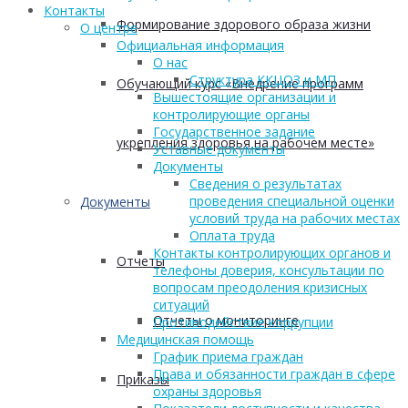
Контакты
Формирование здорового образа жизни
О центре
Официальная информация
О нас
Структура ККЦОЗ и МП
Обучающий курс «Внедрение программ
Вышестоящие организации и
контролирующие органы
Государственное задание
укрепления здоровья на рабочем месте»
Уставные документы
Документы
Сведения о результатах
проведения специальной оценки
Документы
условий труда на рабочих местах
Оплата труда
Контакты контролирующих органов и
Отчеты
телефоны доверия, консультации по
вопросам преодоления кризисных
ситуаций
Отчеты о мониторинге
Противодействие коррупции
Медицинская помощь
График приема граждан
Права и обязанности граждан в сфере
Приказы
охраны здоровья