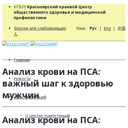
КГБУЗ
Красноярский краевой Центр
общественного здоровья и медицинской
профилактики
Версия для слабовидящих
Язык:
Рус
|
Eng
|
中国
人
Главная
Анализ крови на ПСА:
Новости
важный шаг к здоровью
мужчин
РЦ компетенций
О центре компетенций
Анализ крови на ПСА: