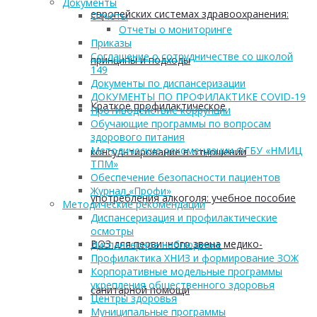
Документы
европейских системах здравоохранения:
Отчеты
Отчеты о мониторинге
Приказы
Соглашение о сотрудничестве со школой
принципы и подходы
149
Документы по диспансеризации
ДОКУМЕНТЫ ПО ПРОФИЛАКТИКЕ COVID-19
Краткое профилактическое
Противодействие коррупции
Обучающие программы по вопросам
здорового питания
Методические рекомендации ФГБУ «НМИЦ
консультирование в отношении
ТПМ»
Обеспечение безопасности пациентов
Журнал «Профи»
употребления алкоголя: учебное пособие
Методические рекомендации
Диспансеризация и профилактические
осмотры
ВОЗ для первичного звена медико-
Диспансерное наблюдение
Профилактика ХНИЗ и формирование ЗОЖ
Корпоративные модельные программы
укрепления общественного здоровья
санитарной помощи
Центры здоровья
Муниципальные программы