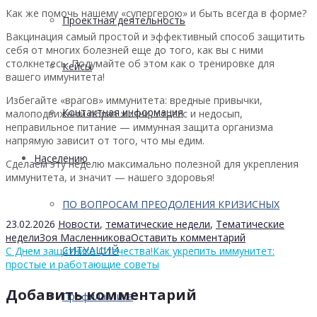
Как же помочь нашему «супергерою» и быть всегда в форме?
Проектная деятельность
Вакцинация самый простой и эффективный способ защитить
себя от многих болезней еще до того, как вы с ними
столкнетесь. Подумайте об этом как о тренировке для
Кейсы
вашего иммунитета!
Избегайте «врагов» иммунитета: вредные привычки,
Контактная информация
малоподвижный образ жизни, стресс и недосып,
неправильное питание — иммунная защита организма
напрямую зависит от того, что мы едим.
Населению
Сделаем эту неделю максимально полезной для укрепления
иммунитета, и значит — нашего здоровья!
ПО ВОПРОСАМ ПРЕОДОЛЕНИЯ КРИЗИСНЫХ
23.02.2026
Новости
,
тематические недели
,
Тематические
недели
Зоя Масленникова
Оставить комментарий
СИТУАЦИЙ
С Днем защитника Отечества!
Как укрепить иммунитет:
простые и работающие советы
Добавить комментарий
Профилактика