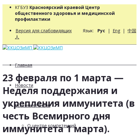
КГБУЗ
Красноярский краевой Центр
общественного здоровья и медицинской
профилактики
Версия для слабовидящих
Язык:
Рус
|
Eng
|
中国
人
Главная
23 февраля по 1 марта —
Новости
Неделя поддержания и
укрепления иммунитета (в
РЦ компетенций
честь Всемирного дня
иммунитета 1 марта).
О центре компетенций