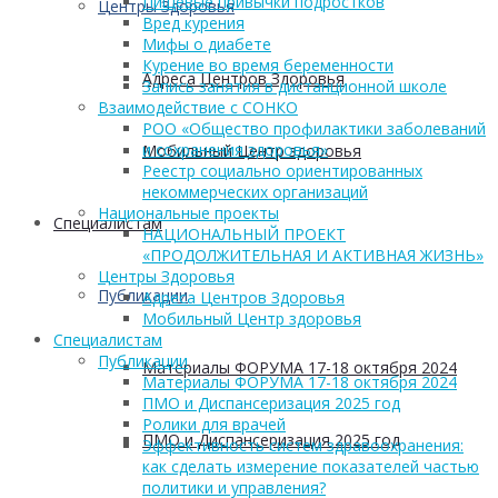
Пищевые привычки подростков
Центры Здоровья
Вред курения
Мифы о диабете
Курение во время беременности
Адреса Центров Здоровья
Запись занятия в дистанционной школе
Взаимодействие с СОНКО
РОО «Общество профилактики заболеваний
и сохранения здоровья»
Мобильный Центр здоровья
Реестр социально ориентированных
некоммерческих организаций
Национальные проекты
Cпециалистам
НАЦИОНАЛЬНЫЙ ПРОЕКТ
«ПРОДОЛЖИТЕЛЬНАЯ И АКТИВНАЯ ЖИЗНЬ»
Центры Здоровья
Публикации
Адреса Центров Здоровья
Мобильный Центр здоровья
Cпециалистам
Публикации
Материалы ФОРУМА 17-18 октября 2024
Материалы ФОРУМА 17-18 октября 2024
ПМО и Диспансеризация 2025 год
Ролики для врачей
ПМО и Диспансеризация 2025 год
Эффективность систем здравоохранения:
как сделать измерение показателей частью
политики и управления?