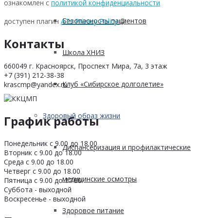
ознакомлен с
политикой конфиденциальности
Безопасность пациентов
доступен плагин
ATs Privacy Policy
©
Контакты
Школа ХНИЗ
660049 г. Красноярск, Проспект Мира, 7а, 3 этаж
+7 (391) 212-38-38
Клуб «Сибирское долголетие»
krascmp@yandex.ru
Здоровый образ жизни
График работы
Понедельник с 9.00 до 18.00
Диспансеризация и профилактические
Вторник с 9.00 до 18.00
Среда с 9.00 до 18.00
Четверг с 9.00 до 18.00
медицинские осмотры
Пятница с 9.00 до 17.00
Суббота - выходной
Воскресенье - выходной
Здоровое питание