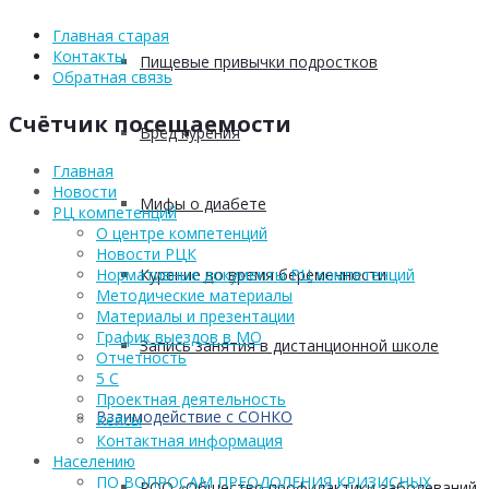
Главная старая
Контакты
Пищевые привычки подростков
Обратная связь
Счётчик посещаемости
Вред курения
Главная
Новости
Мифы о диабете
РЦ компетенций
О центре компетенций
Новости РЦК
Курение во время беременности
Нормативные документы РЦ компетенций
Методические материалы
Материалы и презентации
График выездов в МО
Запись занятия в дистанционной школе
Отчетность
5 С
Проектная деятельность
Взаимодействие с СОНКО
Кейсы
Контактная информация
Населению
ПО ВОПРОСАМ ПРЕОДОЛЕНИЯ КРИЗИСНЫХ
РОО «Общество профилактики заболеваний