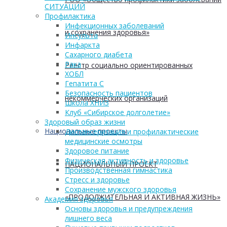
СИТУАЦИЙ
Профилактика
Инфекционных заболеваний
и сохранения здоровья»
Инсульта
Инфаркта
Сахарного диабета
Рака
Реестр социально ориентированных
ХОБЛ
Гепатита С
Безопасность пациентов
некоммерческих организаций
Школа ХНИЗ
Клуб «Сибирское долголетие»
Здоровый образ жизни
Национальные проекты
Диспансеризация и профилактические
медицинские осмотры
Здоровое питание
Физическая активность и здоровье
НАЦИОНАЛЬНЫЙ ПРОЕКТ
Производственная гимнастика
Стресс и здоровье
Сохранение мужского здоровья
«ПРОДОЛЖИТЕЛЬНАЯ И АКТИВНАЯ ЖИЗНЬ»
Академия здоровья
Основы здоровья и предупреждения
лишнего веса