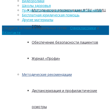
Видеоролики
Школы здоровья
Методические рекомендации ФГБУ «НМИЦ
Просветительские материалы для школьников
Бесплатная юридическая помощь
Другие материалы
ТПМ»
Следуйте за нами в социальных сетях:
Одноклассники
и
ВКонтакте
Обеспечение безопасности пациентов
Журнал «Профи»
Методические рекомендации
Диспансеризация и профилактические
осмотры