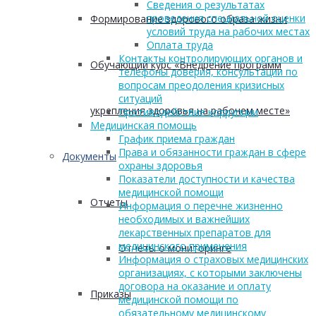
Сведения о результатах
проведения специальной оценки
Формирование здорового образа жизни
условий труда на рабочих местах
Оплата труда
Контакты контролирующих органов и
Обучающий курс «Внедрение программ
телефоны доверия, консультации по
вопросам преодоления кризисных
ситуаций
укрепления здоровья на рабочем месте»
Противодействие коррупции
Медицинская помощь
График приема граждан
Права и обязанности граждан в сфере
Документы
охраны здоровья
Показатели доступности и качества
медицинской помощи
Отчеты
Информация о перечне жизненно
необходимых и важнейших
лекарственных препаратов для
медицинского применения
Отчеты о мониторинге
Информация о страховых медицинских
организациях, с которыми заключены
договора на оказание и оплату
Приказы
медицинской помощи по
обязательному медицинскому