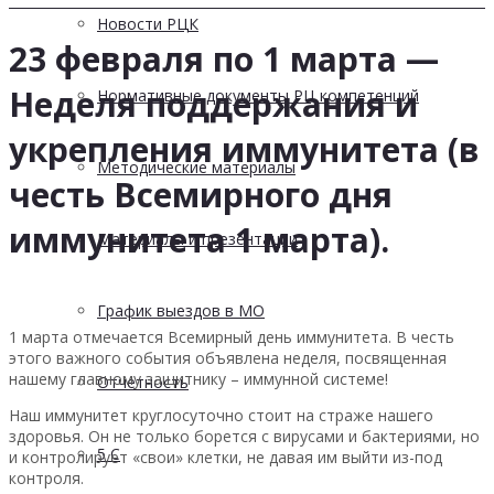
Новости РЦК
23 февраля по 1 марта —
Неделя поддержания и
Нормативные документы РЦ компетенций
укрепления иммунитета (в
Методические материалы
честь Всемирного дня
иммунитета 1 марта).
Материалы и презентации
График выездов в МО
1 марта отмечается Всемирный день иммунитета. В честь
этого важного события объявлена неделя, посвященная
нашему главному защитнику – иммунной системе!
Отчетность
Наш иммунитет круглосуточно стоит на страже нашего
здоровья. Он не только борется с вирусами и бактериями, но
5 С
и контролирует «свои» клетки, не давая им выйти из-под
контроля.