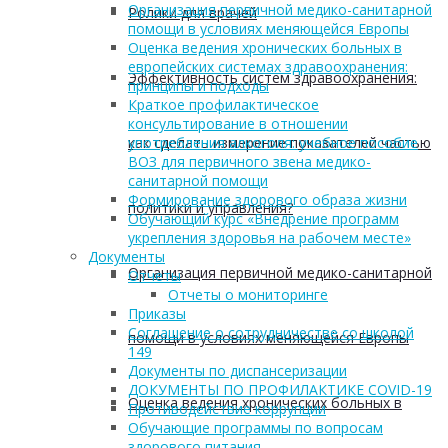
Организация первичной медико-санитарной
Ролики для врачей
помощи в условиях меняющейся Европы
Оценка ведения хронических больных в
европейских системах здравоохранения:
Эффективность систем здравоохранения:
принципы и подходы
Краткое профилактическое
консультирование в отношении
как сделать измерение показателей частью
употребления алкоголя: учебное пособие
ВОЗ для первичного звена медико-
санитарной помощи
Формирование здорового образа жизни
политики и управления?
Обучающий курс «Внедрение программ
укрепления здоровья на рабочем месте»
Документы
Организация первичной медико-санитарной
Отчеты
Отчеты о мониторинге
Приказы
Соглашение о сотрудничестве со школой
помощи в условиях меняющейся Европы
149
Документы по диспансеризации
ДОКУМЕНТЫ ПО ПРОФИЛАКТИКЕ COVID-19
Оценка ведения хронических больных в
Противодействие коррупции
Обучающие программы по вопросам
здорового питания