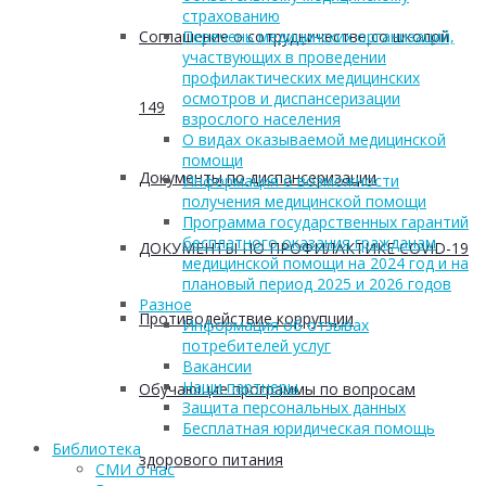
страхованию
Соглашение о сотрудничестве со школой
Перечень медицинских организаций,
участвующих в проведении
профилактических медицинских
осмотров и диспансеризации
149
взрослого населения
О видах оказываемой медицинской
помощи
Документы по диспансеризации
Информация о возможности
получения медицинской помощи
Программа государственных гарантий
бесплатного оказания гражданам
ДОКУМЕНТЫ ПО ПРОФИЛАКТИКЕ COVID-19
медицинской помощи на 2024 год и на
плановый период 2025 и 2026 годов
Разное
Противодействие коррупции
Информация об отзывах
потребителей услуг
Вакансии
Наши партнеры
Обучающие программы по вопросам
Защита персональных данных
Бесплатная юридическая помощь
Библиотека
здорового питания
СМИ о нас