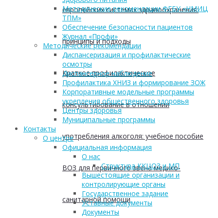
Методические рекомендации ФГБУ «НМИЦ
европейских системах здравоохранения:
ТПМ»
Обеспечение безопасности пациентов
Журнал «Профи»
принципы и подходы
Методические рекомендации
Диспансеризация и профилактические
осмотры
Краткое профилактическое
Диспансерное наблюдение
Профилактика ХНИЗ и формирование ЗОЖ
Корпоративные модельные программы
укрепления общественного здоровья
консультирование в отношении
Центры здоровья
Муниципальные программы
Контакты
употребления алкоголя: учебное пособие
О центре
Официальная информация
О нас
Структура ККЦОЗ и МП
ВОЗ для первичного звена медико-
Вышестоящие организации и
контролирующие органы
Государственное задание
санитарной помощи
Уставные документы
Документы