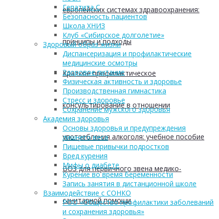
Гепатита С
европейских системах здравоохранения:
Безопасность пациентов
Школа ХНИЗ
Клуб «Сибирское долголетие»
принципы и подходы
Здоровый образ жизни
Диспансеризация и профилактические
медицинские осмотры
Здоровое питание
Краткое профилактическое
Физическая активность и здоровье
Производственная гимнастика
Стресс и здоровье
консультирование в отношении
Сохранение мужского здоровья
Академия здоровья
Основы здоровья и предупреждения
употребления алкоголя: учебное пособие
лишнего веса
Пищевые привычки подростков
Вред курения
Мифы о диабете
ВОЗ для первичного звена медико-
Курение во время беременности
Запись занятия в дистанционной школе
Взаимодействие с СОНКО
санитарной помощи
РОО «Общество профилактики заболеваний
и сохранения здоровья»