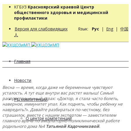
КГБУЗ
Красноярский краевой Центр
общественного здоровья и медицинской
профилактики
Версия для слабовидящих
Язык:
Рус
|
Eng
|
中国
人
Главная
Новости
Весна — время, когда даже не беременные чувствуют
усталость. А тут еще внутри вас растет малыш! Самый
распространенный страх: «Доктор, я стала часто болеть,
РЦ компетенций
наверное, иммунитет упал. Как поднять, чтобы ребенку не
навредить?». Давайте разбираться по-честному, без
страшилок, вместе с нашим экспертом — заместителем
О центре компетенций
главного врача по амбулаторно-поликлинической работе
родильного дома №4
Татьяной Кадочниковой
.