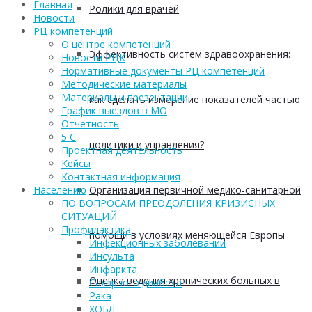
Главная
Ролики для врачей
Новости
РЦ компетенций
О центре компетенций
Эффективность систем здравоохранения:
Новости РЦК
Нормативные документы РЦ компетенций
Методические материалы
Материалы и презентации
как сделать измерение показателей частью
График выездов в МО
Отчетность
5 С
политики и управления?
Проектная деятельность
Кейсы
Контактная информация
Организация первичной медико-санитарной
Населению
ПО ВОПРОСАМ ПРЕОДОЛЕНИЯ КРИЗИСНЫХ
СИТУАЦИЙ
Профилактика
помощи в условиях меняющейся Европы
Инфекционных заболеваний
Инсульта
Инфаркта
Оценка ведения хронических больных в
Сахарного диабета
Рака
ХОБЛ