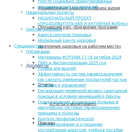
Реестр социально ориентированных
некоммерческих организаций
Формирование здорового образа жизни
Национальные проекты
НАЦИОНАЛЬНЫЙ ПРОЕКТ
«ПРОДОЛЖИТЕЛЬНАЯ И АКТИВНАЯ ЖИЗНЬ»
Обучающий курс «Внедрение программ
Центры Здоровья
Адреса Центров Здоровья
Мобильный Центр здоровья
Cпециалистам
укрепления здоровья на рабочем месте»
Публикации
Материалы ФОРУМА 17-18 октября 2024
ПМО и Диспансеризация 2025 год
Документы
Ролики для врачей
Эффективность систем здравоохранения:
как сделать измерение показателей частью
Отчеты
политики и управления?
Организация первичной медико-санитарной
помощи в условиях меняющейся Европы
Оценка ведения хронических больных в
Отчеты о мониторинге
европейских системах здравоохранения:
принципы и подходы
Краткое профилактическое
Приказы
консультирование в отношении
употребления алкоголя: учебное пособие