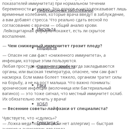
показателей иммунитета) при нормальном течении
беременности не нужно. Это дорого и часто показывает лишь
Инфекционных заболеваний
временные колебания, которые врача введут в заблуждение,
а вам добавят стресса. Что реально сдать весной по
согласованию с врачом — общий анализ крови.
Инсульта
Лейкоцитарная формула покажет, есть ли скрытое
воспаление.
—
Чем сниженный иммунитет грозит плоду?
Инфаркта
— Опасен не сам факт «сниженного иммунитета», а
инфекции, которые этим пользуются.
Любая простуда на ранних сроках, когда закладываются
Сахарного диабета
органы, или высокая температура, опаснее, чем сам факт
насморка. Если мама болеет тяжело, организм тратит силы
на борьбу, а не на рост малыша. Что важно понимать:
Рака
хронические инфекции (молочница или бактериальный
вагиноз) — это тоже сигнал, что местный иммунитет ослаб.
Их обязательно лечить у врача!
ХОБЛ
— Весенние советы-лайфхаки от специалиста?
Чувствуете, что «сдулись»?
Гепатита С
— Ложка меда под язык (если нет аллергии) — быстрая
энергия и антисептик для горла.