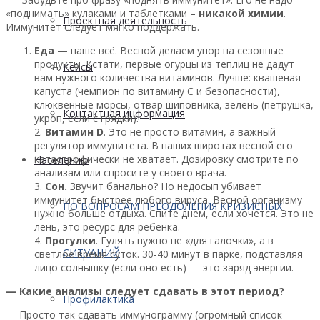
«поднимать» кулаками и таблетками –
никакой химии
.
Проектная деятельность
Иммунитет следует мягко поддержать.
Еда
— наше всё. Весной делаем упор на сезонные
продукты. Кстати, первые огурцы из теплиц не дадут
Кейсы
вам нужного количества витаминов. Лучше: квашеная
капуста (чемпион по витамину С и безопасности),
клюквенные морсы, отвар шиповника, зелень (петрушка,
Контактная информация
укроп, если с грядки).
2.
Витамин D
. Это не просто витамин, а важный
регулятор иммунитета. В наших широтах весной его
катастрофически не хватает. Дозировку смотрите по
Населению
анализам или спросите у своего врача.
3.
Сон.
Звучит банально? Но недосып убивает
иммунитет быстрее любого вируса. Весной организму
ПО ВОПРОСАМ ПРЕОДОЛЕНИЯ КРИЗИСНЫХ
нужно больше отдыха. Спите днем, если хочется. Это не
лень, это ресурс для ребенка.
4.
Прогулки
. Гулять нужно не «для галочки», а в
СИТУАЦИЙ
светлое время суток. 30-40 минут в парке, подставляя
лицо солнышку (если оно есть) — это заряд энергии.
— Какие анализы следует сдавать в этот период?
Профилактика
— Просто так сдавать иммунограмму (огромный список