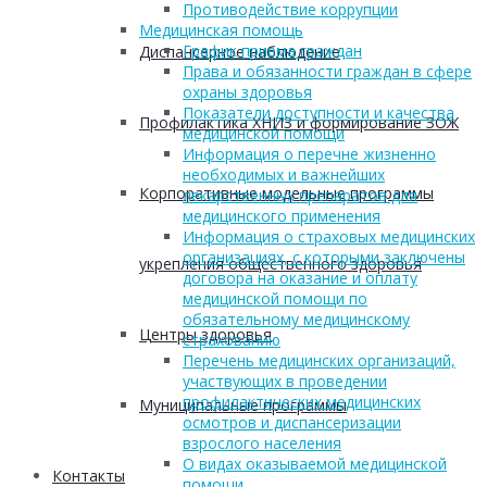
Противодействие коррупции
Медицинская помощь
График приема граждан
Диспансерное наблюдение
Права и обязанности граждан в сфере
охраны здоровья
Показатели доступности и качества
Профилактика ХНИЗ и формирование ЗОЖ
медицинской помощи
Информация о перечне жизненно
необходимых и важнейших
Корпоративные модельные программы
лекарственных препаратов для
медицинского применения
Информация о страховых медицинских
организациях, с которыми заключены
укрепления общественного здоровья
договора на оказание и оплату
медицинской помощи по
обязательному медицинскому
Центры здоровья
страхованию
Перечень медицинских организаций,
участвующих в проведении
профилактических медицинских
Муниципальные программы
осмотров и диспансеризации
взрослого населения
О видах оказываемой медицинской
Контакты
помощи