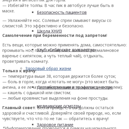
— Избегайте толпы. В час пик в автобусе лучше быть в
маске.
Безопасность пациентов
— Увлажняйте нос. Солевые спреи смывают вирусы со
слизистой. Это эффективно и безопасно.
Школа ХНИЗ
Самолечение при беременности под запретом
!
Есть вещи, которые можно применять дома, самостоятельно:
Клуб «Сибирское долголетие»
промывать нос, пить теплый чай с малиной (не малиновое
варенье с кипятком, а чуть теплый чай), отдыхать,
проветривать комнату.
Здоровый образ жизни
Только к врачу
:
— температура выше 38, которая держится более суток;
— боль в горле, когда «глотать не могу» (это может быть
ангина, а ее лечат антибиотиками и только под контролем);
Диспансеризация и профилактические
— кашель с одышкой или свистом;
— любые кровянистые выделения на фоне простуды.
медицинские осмотры
Главный совет
: Весна пройдет, а вы должны остаться
здоровой и счастливой. Доверяйте своей природе, но, если
чувствуете, что что-то не так — обратитесь к врачу!
Здоровое питание
*Информирование проводится в рамках национального