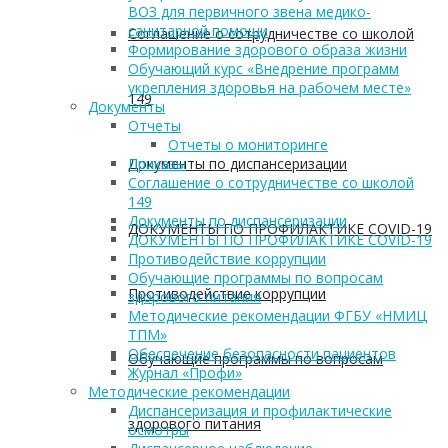
ВОЗ для первичного звена медико-
санитарной помощи
Соглашение о сотрудничестве со школой
Формирование здорового образа жизни
Обучающий курс «Внедрение программ
укрепления здоровья на рабочем месте»
149
Документы
Отчеты
Отчеты о мониторинге
Документы по диспансеризации
Приказы
Соглашение о сотрудничестве со школой
149
Документы по диспансеризации
ДОКУМЕНТЫ ПО ПРОФИЛАКТИКЕ COVID-19
ДОКУМЕНТЫ ПО ПРОФИЛАКТИКЕ COVID-19
Противодействие коррупции
Обучающие программы по вопросам
Противодействие коррупции
здорового питания
Методические рекомендации ФГБУ «НМИЦ
ТПМ»
Обеспечение безопасности пациентов
Обучающие программы по вопросам
Журнал «Профи»
Методические рекомендации
Диспансеризация и профилактические
здорового питания
осмотры