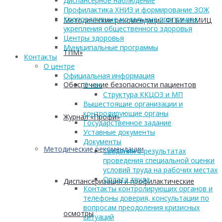
Диспансерное наблюдение
Профилактика ХНИЗ и формирование ЗОЖ
Корпоративные модельные программы
Методические рекомендации ФГБУ «НМИЦ
укрепления общественного здоровья
Центры здоровья
Муниципальные программы
ТПМ»
Контакты
О центре
Официальная информация
Обеспечение безопасности пациентов
О нас
Структура ККЦОЗ и МП
Вышестоящие организации и
контролирующие органы
Журнал «Профи»
Государственное задание
Уставные документы
Документы
Методические рекомендации
Сведения о результатах
проведения специальной оценки
условий труда на рабочих местах
Оплата труда
Диспансеризация и профилактические
Контакты контролирующих органов и
телефоны доверия, консультации по
вопросам преодоления кризисных
осмотры
ситуаций