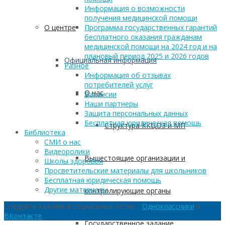
Информация о возможности
получения медицинской помощи
О центре
Программа государственных гарантий
бесплатного оказания гражданам
медицинской помощи на 2024 год и на
плановый период 2025 и 2026 годов
Официальная информация
Разное
Информация об отзывах
потребителей услуг
О нас
Вакансии
Наши партнеры
Защита персональных данных
Бесплатная юридическая помощь
Структура ККЦОЗ и МП
Библиотека
СМИ о нас
Видеоролики
Вышестоящие организации и
Школы здоровья
Просветительские материалы для школьников
Бесплатная юридическая помощь
Другие материалы
контролирующие органы
Следуйте за нами в социальных сетях:
Одноклассники
и
ВКонтакте
Государственное задание