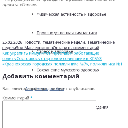
проекта «Семья».
Физическая активность и здоровье
Производственная гимнастика
25.02.2026
Новости
,
тематические недели
,
Тематические
недели
Зоя Масленникова
Оставить комментарий
Стресс и здоровье
Как укрепить иммунитет: простые и работающие
советы
Состоялось стартовое совещание в КГБУЗ
«Красноярская городская поликлиника №7», поликлиника №1
Сохранение мужского здоровья
Добавить комментарий
Ваш электронный адрес не будет опубликован.
Академия здоровья
Комментарий
*
Основы здоровья и предупреждения
лишнего веса