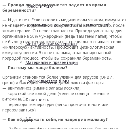
—
Правда ли, что иммунитет падает во время
Новости РЦК
беременности
?
— И да, и нет. Если говорить медицинским языком, иммунитет
Нормативные документы РЦ компетенций
не «падает» в привычном смысле слова, как, например, после
химиотерапии. Он перестраивается. Природа умна: плод для
организма на 50% чужеродный (ведь там гены папы!). Чтобы
не было отторжения, иммунитет специально снижает свою
Методические материалы
«киллерскую» активность. Происходит физиологическая
иммуносупрессия. Это не поломка, а запланированный
природой процесс, чтобы вы сохранили беременность.
Материалы и презентации
— Поэтому мы чаще болеем?
Организм становится более уязвим для вирусов (ОРВИ,
График выездов в МО
грипп) и бактерий. А весной добавляются факторы:
— авитаминоз (зимние запасы иссякли);
— короткий световой день (меньше солнца = меньше
витамина D);
Отчетность
— перепады температуры (легко промочить ноги или
переохладиться).
5 С
— Как поддержать себя, не навредив малышу?
— Забудьте про фразу «поднять иммунитет». Его не надо