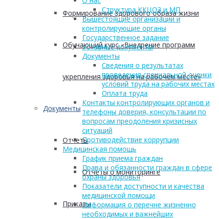
О нас
Структура ККЦОЗ и МП
Формирование здорового образа жизни
Вышестоящие организации и
контролирующие органы
Государственное задание
Обучающий курс «Внедрение программ
Уставные документы
Документы
Сведения о результатах
проведения специальной оценки
укрепления здоровья на рабочем месте»
условий труда на рабочих местах
Оплата труда
Контакты контролирующих органов и
Документы
телефоны доверия, консультации по
вопросам преодоления кризисных
ситуаций
Противодействие коррупции
Отчеты
Медицинская помощь
График приема граждан
Права и обязанности граждан в сфере
Отчеты о мониторинге
охраны здоровья
Показатели доступности и качества
медицинской помощи
Приказы
Информация о перечне жизненно
необходимых и важнейших