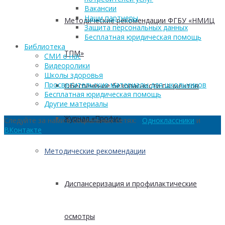
Вакансии
Наши партнеры
Методические рекомендации ФГБУ «НМИЦ
Защита персональных данных
Бесплатная юридическая помощь
Библиотека
ТПМ»
СМИ о нас
Видеоролики
Школы здоровья
Просветительские материалы для школьников
Обеспечение безопасности пациентов
Бесплатная юридическая помощь
Другие материалы
Журнал «Профи»
Следуйте за нами в социальных сетях:
Одноклассники
и
ВКонтакте
Методические рекомендации
Диспансеризация и профилактические
осмотры