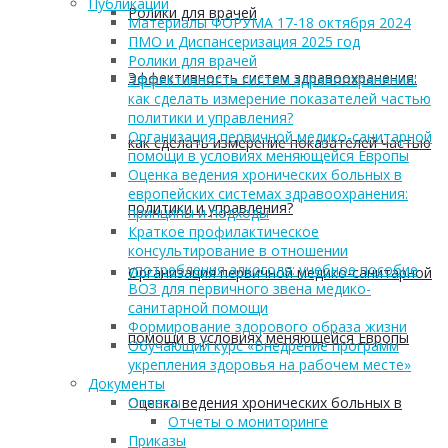
Публикации
Ролики для врачей
Материалы ФОРУМА 17-18 октября 2024
ПМО и Диспансеризация 2025 год
Ролики для врачей
Эффективность систем здравоохранения:
Эффективность систем здравоохранения:
как сделать измерение показателей частью
политики и управления?
Организация первичной медико-санитарной
как сделать измерение показателей частью
помощи в условиях меняющейся Европы
Оценка ведения хронических больных в
европейских системах здравоохранения:
политики и управления?
принципы и подходы
Краткое профилактическое
консультирование в отношении
употребления алкоголя: учебное пособие
Организация первичной медико-санитарной
ВОЗ для первичного звена медико-
санитарной помощи
Формирование здорового образа жизни
помощи в условиях меняющейся Европы
Обучающий курс «Внедрение программ
укрепления здоровья на рабочем месте»
Документы
Оценка ведения хронических больных в
Отчеты
Отчеты о мониторинге
Приказы