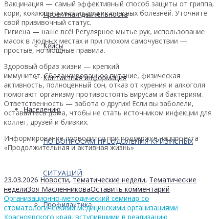
Вакцинация — самый эффективный способ защиты от гриппа,
кори, коклюша и многих других опасных болезней. Уточните
Проектная деятельность
свой прививочный статус.
Гигиена — наше всё! Регулярное мытье рук, использование
масок в людных местах и при плохом самочувствии —
Кейсы
простые, но мощные правила.
Здоровый образ жизни — крепкий
иммунитет. Сбалансированное питание, физическая
Контактная информация
активность, полноценный сон, отказ от курения и алкоголя
помогают организму противостоять вирусам и бактериям.
Ответственность — забота о других! Если вы заболели,
Населению
оставайтесь дома, чтобы не стать источником инфекции для
коллег, друзей и близких.
Информирование проводится при поддержке нацпроекта
ПО ВОПРОСАМ ПРЕОДОЛЕНИЯ КРИЗИСНЫХ
«Продолжительная и активная жизнь»
СИТУАЦИЙ
23.03.2026
Новости
,
тематические недели
,
Тематические
недели
Зоя Масленникова
Оставить комментарий
Организационно-методический семинар со
Профилактика
стоматологическими медицинскими организациями
Красноярского края, вступившими в реализацию