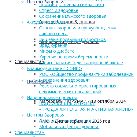
Центры Здоровья
Производственная гимнастика
Стресс и здоровье
Сохранение мужского здоровья
Адреса Центров Здоровья
Академия здоровья
Основы здоровья и предупреждения
лишнего веса
Пищевые привычки подростков
Мобильный Центр здоровья
Вред курения
Мифы о диабете
Курение во время беременности
Cпециалистам
Запись занятия в дистанционной школе
Взаимодействие с СОНКО
РОО «Общество профилактики заболеваний
и сохранения здоровья»
Публикации
Реестр социально ориентированных
некоммерческих организаций
Национальные проекты
Материалы ФОРУМА 17-18 октября 2024
НАЦИОНАЛЬНЫЙ ПРОЕКТ
«ПРОДОЛЖИТЕЛЬНАЯ И АКТИВНАЯ ЖИЗНЬ»
Центры Здоровья
Адреса Центров Здоровья
ПМО и Диспансеризация 2025 год
Мобильный Центр здоровья
Cпециалистам