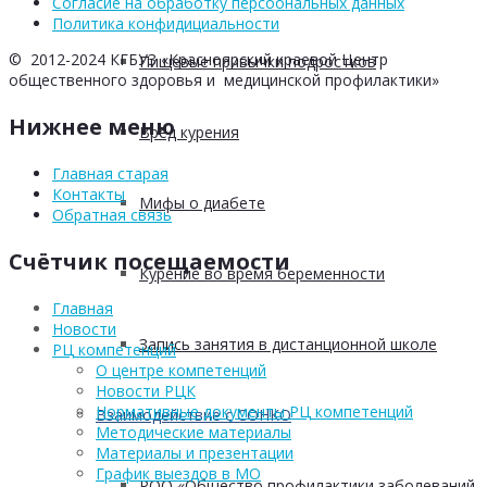
Согласие на обработку персоональных данных
Политика конфидициальности
© 2012-2024 КГБУЗ «Красноярский краевой Центр
Пищевые привычки подростков
общественного здоровья и медицинской профилактики»
Нижнее меню
Вред курения
Главная старая
Контакты
Мифы о диабете
Обратная связь
Счётчик посещаемости
Курение во время беременности
Главная
Новости
Запись занятия в дистанционной школе
РЦ компетенций
О центре компетенций
Новости РЦК
Нормативные документы РЦ компетенций
Взаимодействие с СОНКО
Методические материалы
Материалы и презентации
График выездов в МО
РОО «Общество профилактики заболеваний