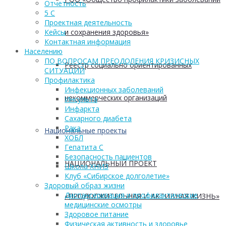
Отчетность
5 С
Проектная деятельность
и сохранения здоровья»
Кейсы
Контактная информация
Населению
ПО ВОПРОСАМ ПРЕОДОЛЕНИЯ КРИЗИСНЫХ
Реестр социально ориентированных
СИТУАЦИЙ
Профилактика
Инфекционных заболеваний
некоммерческих организаций
Инсульта
Инфаркта
Сахарного диабета
Рака
Национальные проекты
ХОБЛ
Гепатита С
Безопасность пациентов
НАЦИОНАЛЬНЫЙ ПРОЕКТ
Школа ХНИЗ
Клуб «Сибирское долголетие»
Здоровый образ жизни
Диспансеризация и профилактические
«ПРОДОЛЖИТЕЛЬНАЯ И АКТИВНАЯ ЖИЗНЬ»
медицинские осмотры
Здоровое питание
Физическая активность и здоровье