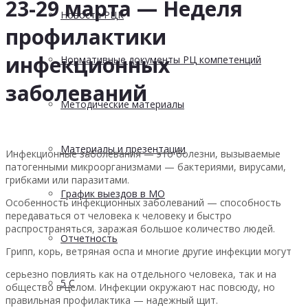
23-29 марта — Неделя
Новости РЦК
профилактики
инфекционных
Нормативные документы РЦ компетенций
заболеваний
Методические материалы
Материалы и презентации
Инфекционные заболевания — это болезни, вызываемые
патогенными микроорганизмами — бактериями, вирусами,
грибками или паразитами.
График выездов в МО
Особенность инфекционных заболеваний — способность
передаваться от человека к человеку и быстро
распространяться, заражая большое количество людей.
Отчетность
Грипп, корь, ветряная оспа и многие другие инфекции могут
серьезно повлиять как на отдельного человека, так и на
5 С
общество в целом. Инфекции окружают нас повсюду, но
правильная профилактика — надежный щит.