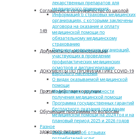
лекарственных препаратов для
медицинского применения
Соглашение о сотрудничестве со школой
Информация о страховых медицинских
организациях, с которыми заключены
договора на оказание и оплату
149
медицинской помощи по
обязательному медицинскому
страхованию
Перечень медицинских организаций,
Документы по диспансеризации
участвующих в проведении
профилактических медицинских
осмотров и диспансеризации
ДОКУМЕНТЫ ПО ПРОФИЛАКТИКЕ COVID-19
взрослого населения
О видах оказываемой медицинской
помощи
Противодействие коррупции
Информация о возможности
получения медицинской помощи
Программа государственных гарантий
бесплатного оказания гражданам
Обучающие программы по вопросам
медицинской помощи на 2024 год и на
плановый период 2025 и 2026 годов
Разное
здорового питания
Информация об отзывах
потребителей услуг