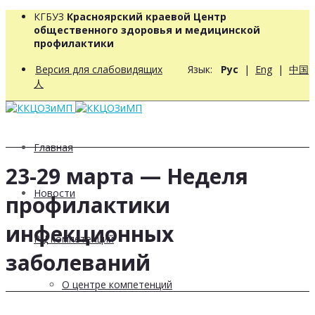
КГБУЗ
Красноярский краевой Центр
общественного здоровья и медицинской
профилактики
Версия для слабовидящих
Язык:
Рус
|
Eng
|
中国
人
Главная
23-29 марта — Неделя
Новости
профилактики
инфекционных
РЦ компетенций
заболеваний
О центре компетенций