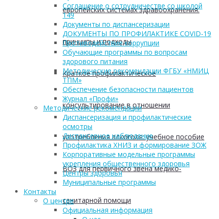
Соглашение о сотрудничестве со школой
европейских системах здравоохранения:
149
Документы по диспансеризации
ДОКУМЕНТЫ ПО ПРОФИЛАКТИКЕ COVID-19
принципы и подходы
Противодействие коррупции
Обучающие программы по вопросам
здорового питания
Методические рекомендации ФГБУ «НМИЦ
Краткое профилактическое
ТПМ»
Обеспечение безопасности пациентов
Журнал «Профи»
консультирование в отношении
Методические рекомендации
Диспансеризация и профилактические
осмотры
Диспансерное наблюдение
употребления алкоголя: учебное пособие
Профилактика ХНИЗ и формирование ЗОЖ
Корпоративные модельные программы
укрепления общественного здоровья
ВОЗ для первичного звена медико-
Центры здоровья
Муниципальные программы
Контакты
санитарной помощи
О центре
Официальная информация