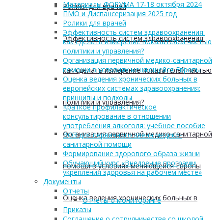
Материалы ФОРУМА 17-18 октября 2024
Ролики для врачей
ПМО и Диспансеризация 2025 год
Ролики для врачей
Эффективность систем здравоохранения:
Эффективность систем здравоохранения:
как сделать измерение показателей частью
политики и управления?
Организация первичной медико-санитарной
помощи в условиях меняющейся Европы
как сделать измерение показателей частью
Оценка ведения хронических больных в
европейских системах здравоохранения:
принципы и подходы
политики и управления?
Краткое профилактическое
консультирование в отношении
употребления алкоголя: учебное пособие
Организация первичной медико-санитарной
ВОЗ для первичного звена медико-
санитарной помощи
Формирование здорового образа жизни
Обучающий курс «Внедрение программ
помощи в условиях меняющейся Европы
укрепления здоровья на рабочем месте»
Документы
Отчеты
Оценка ведения хронических больных в
Отчеты о мониторинге
Приказы
Соглашение о сотрудничестве со школой