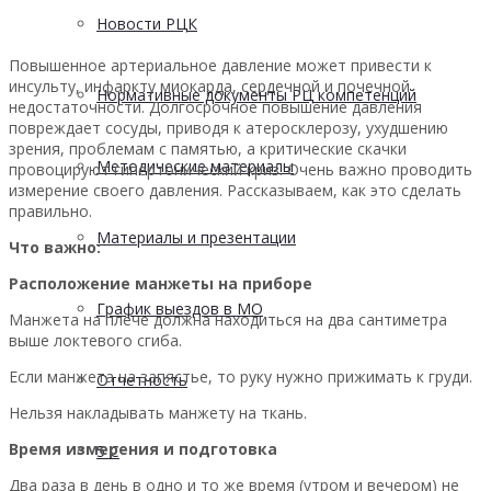
Новости РЦК
Повышенное артериальное давление может привести к
инсульту, инфаркту миокарда, сердечной и почечной
Нормативные документы РЦ компетенций
недостаточности. Долгосрочное повышение давления
повреждает сосуды, приводя к атеросклерозу, ухудшению
зрения, проблемам с памятью, а критические скачки
Методические материалы
провоцируют гипертонический криз. Очень важно проводить
измерение своего давления. Рассказываем, как это сделать
правильно.
Материалы и презентации
Что важно:
Расположение манжеты на приборе
График выездов в МО
Манжета на плече должна находиться на два сантиметра
выше локтевого сгиба.
Если манжета на запястье, то руку нужно прижимать к груди.
Отчетность
Нельзя накладывать манжету на ткань.
Время измерения и подготовка
5 С
Два раза в день в одно и то же время (утром и вечером) не