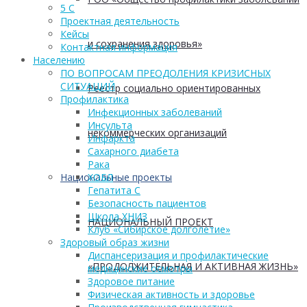
5 С
Проектная деятельность
Кейсы
и сохранения здоровья»
Контактная информация
Населению
ПО ВОПРОСАМ ПРЕОДОЛЕНИЯ КРИЗИСНЫХ
СИТУАЦИЙ
Реестр социально ориентированных
Профилактика
Инфекционных заболеваний
Инсульта
некоммерческих организаций
Инфаркта
Сахарного диабета
Рака
Национальные проекты
ХОБЛ
Гепатита С
Безопасность пациентов
Школа ХНИЗ
НАЦИОНАЛЬНЫЙ ПРОЕКТ
Клуб «Сибирское долголетие»
Здоровый образ жизни
Диспансеризация и профилактические
«ПРОДОЛЖИТЕЛЬНАЯ И АКТИВНАЯ ЖИЗНЬ»
медицинские осмотры
Здоровое питание
Физическая активность и здоровье