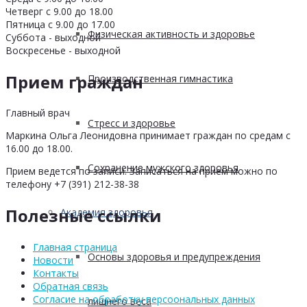
Четверг с 9.00 до 18.00
Пятница с 9.00 до 17.00
Физическая активность и здоровье
Суббота - выходной
Воскресенье - выходной
Прием граждан
Производственная гимнастика
Главный врач
Стресс и здоровье
Маркина Ольга Леонидовна принимает граждан по средам с
16.00 до 18.00.
Сохранение мужского здоровья
Прием ведется по записи. Записаться на прием можно по
телефону +7 (391) 212-38-38
Полезные ссылки
Академия здоровья
Главная страница
Основы здоровья и предупреждения
Новости
Контакты
Обратная связь
Согласие на обработку персоональных данных
лишнего веса