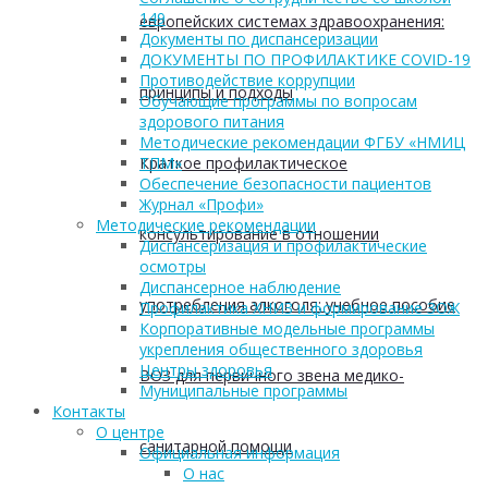
149
европейских системах здравоохранения:
Документы по диспансеризации
ДОКУМЕНТЫ ПО ПРОФИЛАКТИКЕ COVID-19
Противодействие коррупции
принципы и подходы
Обучающие программы по вопросам
здорового питания
Методические рекомендации ФГБУ «НМИЦ
Краткое профилактическое
ТПМ»
Обеспечение безопасности пациентов
Журнал «Профи»
Методические рекомендации
консультирование в отношении
Диспансеризация и профилактические
осмотры
Диспансерное наблюдение
употребления алкоголя: учебное пособие
Профилактика ХНИЗ и формирование ЗОЖ
Корпоративные модельные программы
укрепления общественного здоровья
Центры здоровья
ВОЗ для первичного звена медико-
Муниципальные программы
Контакты
О центре
санитарной помощи
Официальная информация
О нас