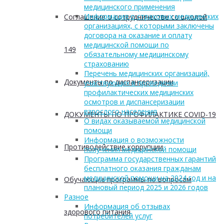
медицинского применения
Информация о страховых медицинских
Соглашение о сотрудничестве со школой
организациях, с которыми заключены
договора на оказание и оплату
медицинской помощи по
149
обязательному медицинскому
страхованию
Перечень медицинских организаций,
Документы по диспансеризации
участвующих в проведении
профилактических медицинских
осмотров и диспансеризации
взрослого населения
ДОКУМЕНТЫ ПО ПРОФИЛАКТИКЕ COVID-19
О видах оказываемой медицинской
помощи
Информация о возможности
Противодействие коррупции
получения медицинской помощи
Программа государственных гарантий
бесплатного оказания гражданам
медицинской помощи на 2024 год и на
Обучающие программы по вопросам
плановый период 2025 и 2026 годов
Разное
Информация об отзывах
здорового питания
потребителей услуг