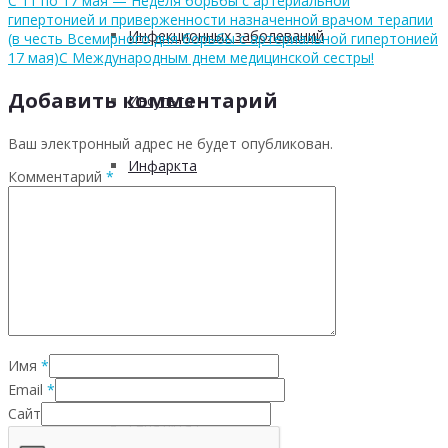
С 11 по 17 мая — Неделя борьбы с артериальной
гипертонией и приверженности назначенной врачом терапии
Инфекционных заболеваний
(в честь Всемирного дня борьбы с артериальной гипертонией
17 мая)
С Международным днем медицинской сестры!
Добавить комментарий
Инсульта
Ваш электронный адрес не будет опубликован.
Инфаркта
Комментарий
*
Сахарного диабета
Рака
ХОБЛ
Имя
*
Email
*
Сайт
Гепатита С