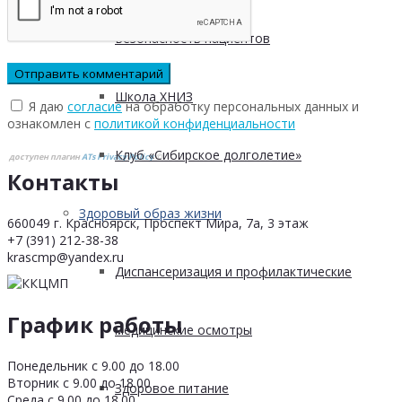
Безопасность пациентов
Школа ХНИЗ
Я даю
согласие
на обработку персональных данных и
ознакомлен с
политикой конфиденциальности
Клуб «Сибирское долголетие»
доступен плагин
ATs Privacy Policy
©
Контакты
Здоровый образ жизни
660049 г. Красноярск, Проспект Мира, 7а, 3 этаж
+7 (391) 212-38-38
krascmp@yandex.ru
Диспансеризация и профилактические
График работы
медицинские осмотры
Понедельник с 9.00 до 18.00
Вторник с 9.00 до 18.00
Здоровое питание
Среда с 9.00 до 18.00