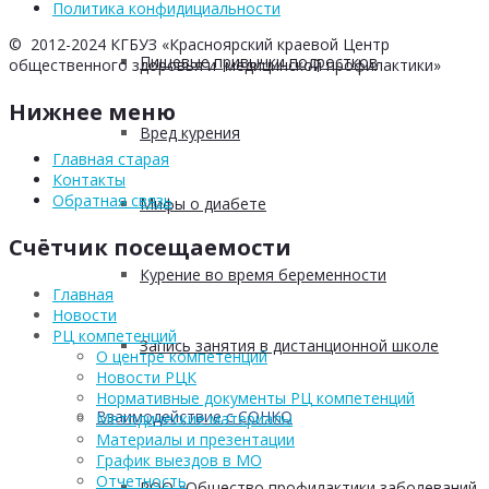
Политика конфидициальности
© 2012-2024 КГБУЗ «Красноярский краевой Центр
Пищевые привычки подростков
общественного здоровья и медицинской профилактики»
Нижнее меню
Вред курения
Главная старая
Контакты
Обратная связь
Мифы о диабете
Счётчик посещаемости
Курение во время беременности
Главная
Новости
РЦ компетенций
Запись занятия в дистанционной школе
О центре компетенций
Новости РЦК
Нормативные документы РЦ компетенций
Взаимодействие с СОНКО
Методические материалы
Материалы и презентации
График выездов в МО
Отчетность
РОО «Общество профилактики заболеваний