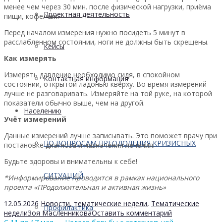
менее чем через 30 мин. после физической нагрузки, приёма
Проектная деятельность
пищи, кофе/чая.
Перед началом измерения нужно посидеть 5 минут в
расслабленном состоянии, ноги не должны быть скрещены.
Кейсы
Как измерять
Измерять давление необходимо сидя, в спокойном
Контактная информация
состоянии, открытой ладонью кверху. Во время измерений
лучше не разговаривать. Измеряйте на той руке, на которой
показатели обычно выше, чем на другой.
Населению
Учёт измерений
Данные измерений лучше записывать. Это поможет врачу при
ПО ВОПРОСАМ ПРЕОДОЛЕНИЯ КРИЗИСНЫХ
постановке диагноза и назначении лечения.
Будьте здоровы и внимательны к себе!
СИТУАЦИЙ
*Информирование проводится в рамках национального
проекта «ПРодолжительная и активная жизнь»
12.05.2026
Новости
,
тематические недели
,
Тематические
Профилактика
недели
Зоя Масленникова
Оставить комментарий