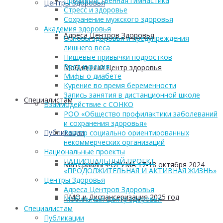
Производственная гимнастика
Центры Здоровья
Стресс и здоровье
Сохранение мужского здоровья
Академия здоровья
Адреса Центров Здоровья
Основы здоровья и предупреждения
лишнего веса
Пищевые привычки подростков
Вред курения
Мобильный Центр здоровья
Мифы о диабете
Курение во время беременности
Запись занятия в дистанционной школе
Cпециалистам
Взаимодействие с СОНКО
РОО «Общество профилактики заболеваний
и сохранения здоровья»
Публикации
Реестр социально ориентированных
некоммерческих организаций
Национальные проекты
НАЦИОНАЛЬНЫЙ ПРОЕКТ
Материалы ФОРУМА 17-18 октября 2024
«ПРОДОЛЖИТЕЛЬНАЯ И АКТИВНАЯ ЖИЗНЬ»
Центры Здоровья
Адреса Центров Здоровья
ПМО и Диспансеризация 2025 год
Мобильный Центр здоровья
Cпециалистам
Публикации