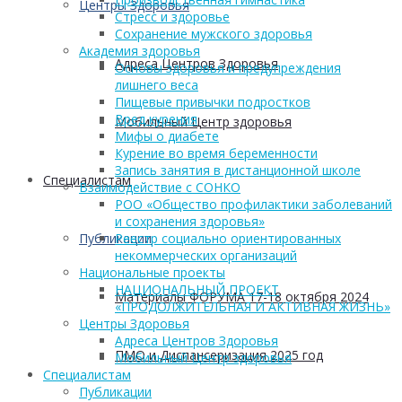
Центры Здоровья
Стресс и здоровье
Сохранение мужского здоровья
Академия здоровья
Адреса Центров Здоровья
Основы здоровья и предупреждения
лишнего веса
Пищевые привычки подростков
Вред курения
Мобильный Центр здоровья
Мифы о диабете
Курение во время беременности
Запись занятия в дистанционной школе
Cпециалистам
Взаимодействие с СОНКО
РОО «Общество профилактики заболеваний
и сохранения здоровья»
Публикации
Реестр социально ориентированных
некоммерческих организаций
Национальные проекты
НАЦИОНАЛЬНЫЙ ПРОЕКТ
Материалы ФОРУМА 17-18 октября 2024
«ПРОДОЛЖИТЕЛЬНАЯ И АКТИВНАЯ ЖИЗНЬ»
Центры Здоровья
Адреса Центров Здоровья
ПМО и Диспансеризация 2025 год
Мобильный Центр здоровья
Cпециалистам
Публикации