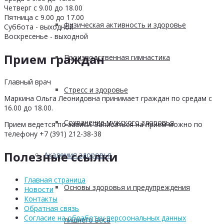
Четверг с 9.00 до 18.00
Пятница с 9.00 до 17.00
Физическая активность и здоровье
Суббота - выходной
Воскресенье - выходной
Прием граждан
Производственная гимнастика
Главный врач
Стресс и здоровье
Маркина Ольга Леонидовна принимает граждан по средам с
16.00 до 18.00.
Сохранение мужского здоровья
Прием ведется по записи. Записаться на прием можно по
телефону +7 (391) 212-38-38
Полезные ссылки
Академия здоровья
Главная страница
Основы здоровья и предупреждения
Новости
Контакты
Обратная связь
Согласие на обработку персоональных данных
лишнего веса