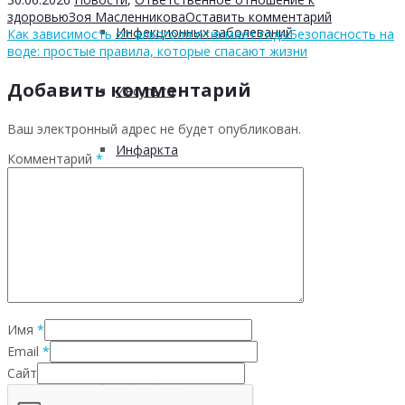
здоровью
Зоя Масленникова
Оставить комментарий
Инфекционных заболеваний
Как зависимость от алкоголя отнимает годы
Безопасность на
воде: простые правила, которые спасают жизни
Добавить комментарий
Инсульта
Ваш электронный адрес не будет опубликован.
Инфаркта
Комментарий
*
Сахарного диабета
Рака
ХОБЛ
Имя
*
Email
*
Сайт
Гепатита С