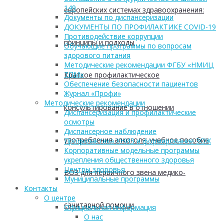
149
европейских системах здравоохранения:
Документы по диспансеризации
ДОКУМЕНТЫ ПО ПРОФИЛАКТИКЕ COVID-19
Противодействие коррупции
принципы и подходы
Обучающие программы по вопросам
здорового питания
Методические рекомендации ФГБУ «НМИЦ
ТПМ»
Краткое профилактическое
Обеспечение безопасности пациентов
Журнал «Профи»
Методические рекомендации
консультирование в отношении
Диспансеризация и профилактические
осмотры
Диспансерное наблюдение
употребления алкоголя: учебное пособие
Профилактика ХНИЗ и формирование ЗОЖ
Корпоративные модельные программы
укрепления общественного здоровья
Центры здоровья
ВОЗ для первичного звена медико-
Муниципальные программы
Контакты
О центре
санитарной помощи
Официальная информация
О нас