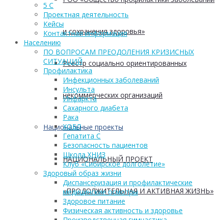
5 С
Проектная деятельность
Кейсы
и сохранения здоровья»
Контактная информация
Населению
ПО ВОПРОСАМ ПРЕОДОЛЕНИЯ КРИЗИСНЫХ
СИТУАЦИЙ
Реестр социально ориентированных
Профилактика
Инфекционных заболеваний
Инсульта
некоммерческих организаций
Инфаркта
Сахарного диабета
Рака
ХОБЛ
Национальные проекты
Гепатита С
Безопасность пациентов
Школа ХНИЗ
НАЦИОНАЛЬНЫЙ ПРОЕКТ
Клуб «Сибирское долголетие»
Здоровый образ жизни
Диспансеризация и профилактические
«ПРОДОЛЖИТЕЛЬНАЯ И АКТИВНАЯ ЖИЗНЬ»
медицинские осмотры
Здоровое питание
Физическая активность и здоровье
Производственная гимнастика