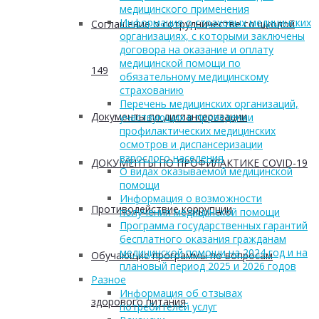
медицинского применения
Информация о страховых медицинских
Соглашение о сотрудничестве со школой
организациях, с которыми заключены
договора на оказание и оплату
медицинской помощи по
149
обязательному медицинскому
страхованию
Перечень медицинских организаций,
Документы по диспансеризации
участвующих в проведении
профилактических медицинских
осмотров и диспансеризации
взрослого населения
ДОКУМЕНТЫ ПО ПРОФИЛАКТИКЕ COVID-19
О видах оказываемой медицинской
помощи
Информация о возможности
Противодействие коррупции
получения медицинской помощи
Программа государственных гарантий
бесплатного оказания гражданам
медицинской помощи на 2024 год и на
Обучающие программы по вопросам
плановый период 2025 и 2026 годов
Разное
Информация об отзывах
здорового питания
потребителей услуг