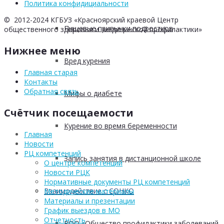
Политика конфидициальности
© 2012-2024 КГБУЗ «Красноярский краевой Центр
Пищевые привычки подростков
общественного здоровья и медицинской профилактики»
Нижнее меню
Вред курения
Главная старая
Контакты
Обратная связь
Мифы о диабете
Счётчик посещаемости
Курение во время беременности
Главная
Новости
РЦ компетенций
Запись занятия в дистанционной школе
О центре компетенций
Новости РЦК
Нормативные документы РЦ компетенций
Взаимодействие с СОНКО
Методические материалы
Материалы и презентации
График выездов в МО
Отчетность
РОО «Общество профилактики заболеваний