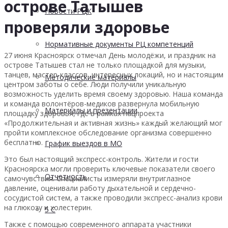
острове Татышев
Новости РЦК
проверяли здоровье
Нормативные документы РЦ компетенций
27 июня Красноярск отмечал День молодёжи, и праздник на
острове Татышев стал не только площадкой для музыки,
танцев, мастер-классов, интересных локаций, но и настоящим
Методические материалы
центром заботы о себе. Люди получили уникальную
возможность уделить время своему здоровью. Наша команда
и команда волонтёров-медиков развернула мобильную
Материалы и презентации
площадку здоровья, где в рамках нацпроекта
«Продолжительная и активная жизнь» каждый желающий мог
пройти комплексное обследование организма совершенно
бесплатно.
График выездов в МО
Это был настоящий экспресс-контроль. Жители и гости
Красноярска могли проверить ключевые показатели своего
Отчетность
самочувствия. Специалисты измеряли внутриглазное
давление, оценивали работу дыхательной и сердечно-
сосудистой систем, а также проводили экспресс-анализ крови
на глюкозу и холестерин.
5 С
Также с помощью современного аппарата участники