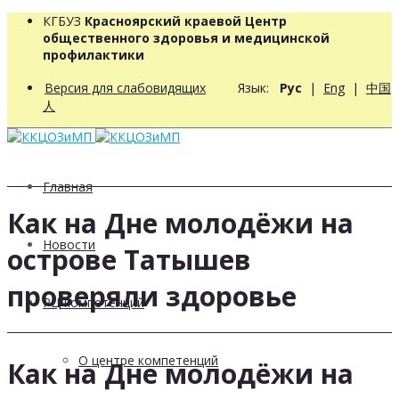
КГБУЗ
Красноярский краевой Центр
общественного здоровья и медицинской
профилактики
Версия для слабовидящих
Язык:
Рус
|
Eng
|
中国
人
Главная
Как на Дне молодёжи на
Новости
острове Татышев
проверяли здоровье
РЦ компетенций
О центре компетенций
Как на Дне молодёжи на