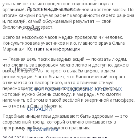
узнавали не только процентное содержание воды в
Проектная деятельность
организме, но и соотношение мышечной и костной массы. По
итогам каждый получал расчёт калорийности своего рациона
и, пожалуй, самый обсуждаемый результат — свой
биологический возраст.
Кейсы
Всего за несколько часов медики проверили 47 человек.
Консультировала участников и и.о. главного врача Ольга
Маркина.
Контактная информация
— Главная цель таких выездных акций — показать людям,
что следить за здоровьем можно легко и доступно, даже в
Населению
выходной день. Мы не просто выдаём цифры, а даём
рекомендации. Часто бывает, что биологический возраст
отличается от паспортного, и это отличный стимул
пересмотреть свои привычки. Здоровье — это ресурс,
ПО ВОПРОСАМ ПРЕОДОЛЕНИЯ КРИЗИСНЫХ
который нужно беречь смолоду, и мы рады, что смогли
напомнить об этом в такой весёлой и энергичной атмосфере,
— отметила Ольга Маркина.
СИТУАЦИЙ
Подобные инициативы доказывают: быть здоровым — это
современный тренд, который отлично вписывается в
программу любого городского праздника.
Профилактика
30.06.2026
Новости
,
Ответственное отношение к