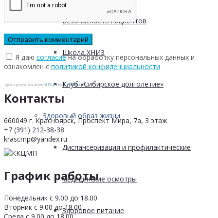
Безопасность пациентов
Школа ХНИЗ
Я даю
согласие
на обработку персональных данных и
ознакомлен с
политикой конфиденциальности
Клуб «Сибирское долголетие»
доступен плагин
ATs Privacy Policy
©
Контакты
Здоровый образ жизни
660049 г. Красноярск, Проспект Мира, 7а, 3 этаж
+7 (391) 212-38-38
krascmp@yandex.ru
Диспансеризация и профилактические
График работы
медицинские осмотры
Понедельник с 9.00 до 18.00
Вторник с 9.00 до 18.00
Здоровое питание
Среда с 9.00 до 18.00