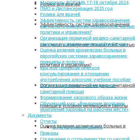
Материалы ФОРУМА 17-18 октября 2024
Ролики для врачей
ПМО и Диспансеризация 2025 год
Ролики для врачей
Эффективность систем здравоохранения:
Эффективность систем здравоохранения:
как сделать измерение показателей частью
политики и управления?
Организация первичной медико-санитарной
помощи в условиях меняющейся Европы
как сделать измерение показателей частью
Оценка ведения хронических больных в
европейских системах здравоохранения:
принципы и подходы
политики и управления?
Краткое профилактическое
консультирование в отношении
употребления алкоголя: учебное пособие
Организация первичной медико-санитарной
ВОЗ для первичного звена медико-
санитарной помощи
Формирование здорового образа жизни
Обучающий курс «Внедрение программ
помощи в условиях меняющейся Европы
укрепления здоровья на рабочем месте»
Документы
Отчеты
Оценка ведения хронических больных в
Отчеты о мониторинге
Приказы
Соглашение о сотрудничестве со школой