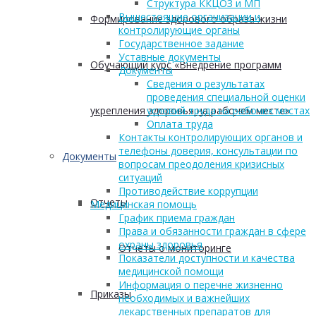
Структура ККЦОЗ и МП
Вышестоящие организации и
Формирование здорового образа жизни
контролирующие органы
Государственное задание
Уставные документы
Обучающий курс «Внедрение программ
Документы
Сведения о результатах
проведения специальной оценки
укрепления здоровья на рабочем месте»
условий труда на рабочих местах
Оплата труда
Контакты контролирующих органов и
телефоны доверия, консультации по
Документы
вопросам преодоления кризисных
ситуаций
Противодействие коррупции
Отчеты
Медицинская помощь
График приема граждан
Права и обязанности граждан в сфере
охраны здоровья
Отчеты о мониторинге
Показатели доступности и качества
медицинской помощи
Информация о перечне жизненно
Приказы
необходимых и важнейших
лекарственных препаратов для