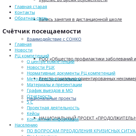
Главная старая
Контакты
Обратная связь
Запись занятия в дистанционной школе
Счётчик посещаемости
Взаимодействие с СОНКО
Главная
Новости
РЦ компетенций
РОО «Общество профилактики заболеваний и
О центре компетенций
Новости РЦК
Нормативные документы РЦ компетенций
Реестр социально ориентированных некоммер
Методические материалы
Материалы и презентации
График выездов в МО
Отчетность
Национальные проекты
5 С
Проектная деятельность
Кейсы
НАЦИОНАЛЬНЫЙ ПРОЕКТ «ПРОДОЛЖИТЕЛЬН
Контактная информация
Населению
ПО ВОПРОСАМ ПРЕОДОЛЕНИЯ КРИЗИСНЫХ СИТУ