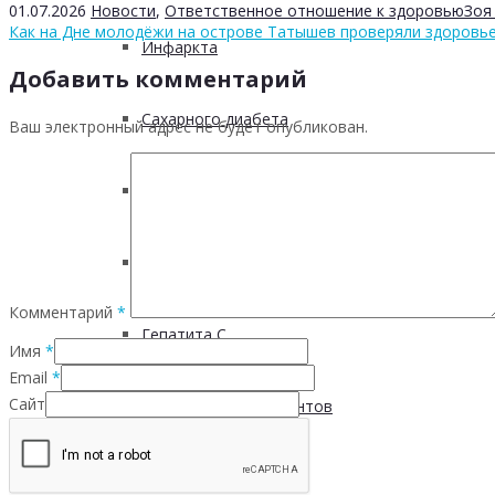
01.07.2026
Новости
,
Ответственное отношение к здоровью
Зоя
Как на Дне молодёжи на острове Татышев проверяли здоровь
Инфаркта
Добавить комментарий
Сахарного диабета
Ваш электронный адрес не будет опубликован.
Рака
ХОБЛ
Комментарий
*
Гепатита С
Имя
*
Email
*
Сайт
Безопасность пациентов
Школа ХНИЗ