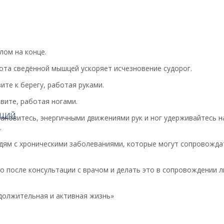
лом на конце.
ота сведённой мышцей ускоряет исчезновение судорог.
ите к берегу, работая руками.
ывите, работая ногами.
АЦИЙ
ановитесь, энергичными движениями рук и ног удерживайтесь н
.
ям с хроническими заболеваниями, которые могут сопровождат
 после консультации с врачом и делать это в сопровождении л
должительная и активная жизнь»