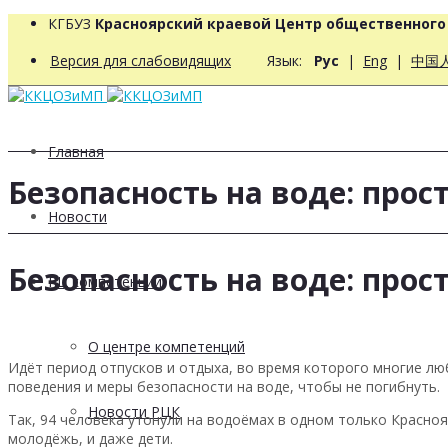
КГБУЗ
Красноярский краевой Центр общественног
Версия для слабовидящих
Язык:
Рус
|
Eng
|
中国
Главная
Безопасность на воде: про
Новости
Безопасность на воде: про
РЦ компетенций
О центре компетенций
Идёт период отпусков и отдыха, во время которого многие л
поведения и меры безопасности на воде, чтобы не погибнуть.
Новости РЦК
Так, 94 человека утонули на водоёмах в одном только Красноя
молодёжь, и даже дети.