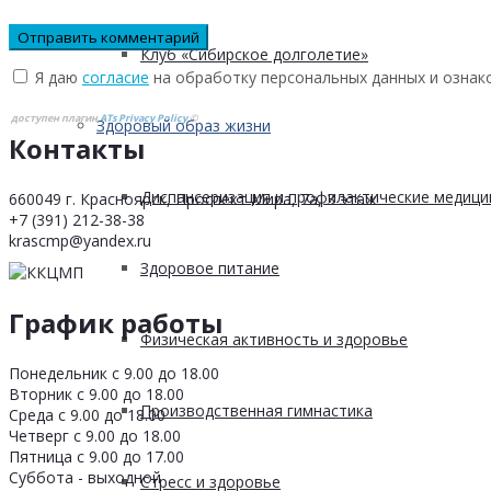
Клуб «Сибирское долголетие»
Я даю
согласие
на обработку персональных данных и ознак
доступен плагин
ATs Privacy Policy
©
Здоровый образ жизни
Контакты
Диспансеризация и профилактические медици
660049 г. Красноярск, Проспект Мира, 7а, 3 этаж
+7 (391) 212-38-38
krascmp@yandex.ru
Здоровое питание
График работы
Физическая активность и здоровье
Понедельник с 9.00 до 18.00
Вторник с 9.00 до 18.00
Производственная гимнастика
Среда с 9.00 до 18.00
Четверг с 9.00 до 18.00
Пятница с 9.00 до 17.00
Суббота - выходной
Стресс и здоровье