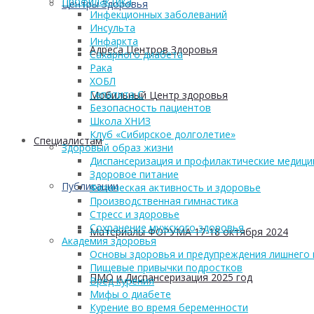
Профилактика
Центры Здоровья
Инфекционных заболеваний
Инсульта
Инфаркта
Адреса Центров Здоровья
Сахарного диабета
Рака
ХОБЛ
Гепатита С
Мобильный Центр здоровья
Безопасность пациентов
Школа ХНИЗ
Клуб «Сибирское долголетие»
Cпециалистам
Здоровый образ жизни
Диспансеризация и профилактические медици
Здоровое питание
Публикации
Физическая активность и здоровье
Производственная гимнастика
Стресс и здоровье
Сохранение мужского здоровья
Материалы ФОРУМА 17-18 октября 2024
Академия здоровья
Основы здоровья и предупреждения лишнего 
Пищевые привычки подростков
ПМО и Диспансеризация 2025 год
Вред курения
Мифы о диабете
Курение во время беременности