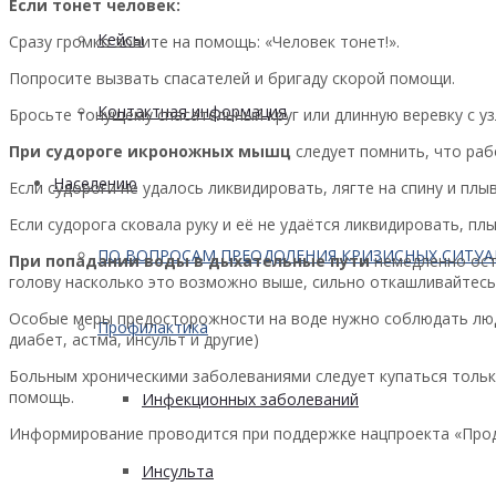
Если тонет человек:
Кейсы
Сразу громко зовите на помощь: «Человек тонет!».
Попросите вызвать спасателей и бригаду скорой помощи.
Контактная информация
Бросьте тонущему спасательный круг или длинную веревку с уз
При судороге икроножных мышц
следует помнить, что раб
Населению
Если судороги не удалось ликвидировать, лягте на спину и плыв
Если судорога сковала руку и её не удаётся ликвидировать, пл
ПО ВОПРОСАМ ПРЕОДОЛЕНИЯ КРИЗИСНЫХ СИТУ
При попадании воды в дыхательные пути
немедленно ост
голову насколько это возможно выше, сильно откашливайтесь
Особые меры предосторожности на воде нужно соблюдать люд
Профилактика
диабет, астма, инсульт и другие)
Больным хроническими заболеваниями следует купаться только
помощь.
Инфекционных заболеваний
Информирование проводится при поддержке нацпроекта «Про
Инсульта