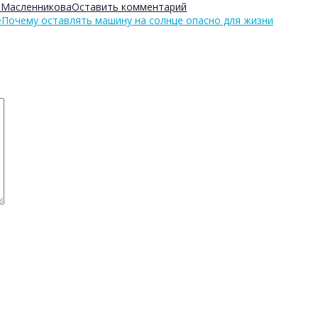
 Масленникова
Оставить комментарий
е
Почему оставлять машину на солнце опасно для жизни