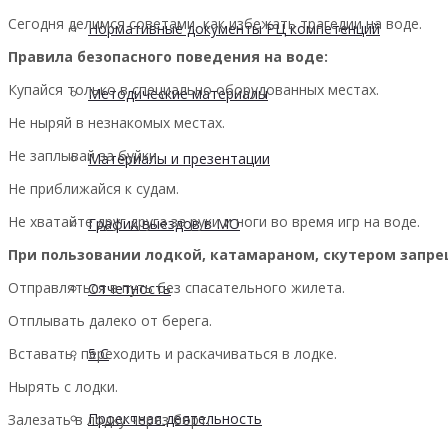
Сегодня делимся советами, как избежать трагедии на воде.
Нормативные документы РЦ компетенций
Правила безопасного поведения на воде:
Купайся только в специально оборудованных местах.
Методические материалы
Не ныряй в незнакомых местах.
Не заплывай за буйки.
Материалы и презентации
Не приближайся к судам.
Не хватайте друг друга за руки и ноги во время игр на воде.
График выездов в МО
При пользовании лодкой, катамараном, скутером запре
Отправляться в путь без спасательного жилета.
Отчетность
Отплывать далеко от берега.
Вставать, переходить и раскачиваться в лодке.
5 С
Нырять с лодки.
Проектная деятельность
Залезать в лодку через борт.