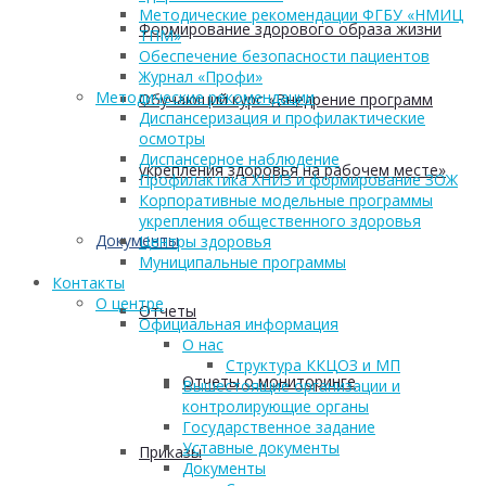
Методические рекомендации ФГБУ «НМИЦ
Формирование здорового образа жизни
ТПМ»
Обеспечение безопасности пациентов
Журнал «Профи»
Методические рекомендации
Обучающий курс «Внедрение программ
Диспансеризация и профилактические
осмотры
Диспансерное наблюдение
укрепления здоровья на рабочем месте»
Профилактика ХНИЗ и формирование ЗОЖ
Корпоративные модельные программы
укрепления общественного здоровья
Документы
Центры здоровья
Муниципальные программы
Контакты
О центре
Отчеты
Официальная информация
О нас
Структура ККЦОЗ и МП
Отчеты о мониторинге
Вышестоящие организации и
контролирующие органы
Государственное задание
Уставные документы
Приказы
Документы