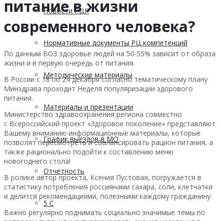
питание в жизни
Новости РЦК
современного человека?
Нормативные документы РЦ компетенций
По данным ВОЗ здоровье людей на 50-55% зависит от образа
жизни и в первую очередь от питания.
Методические материалы
В России с 18 по 24 декабря согласно тематическому плану
Минздрава проходит Неделя популяризации здорового
питания.
Материалы и презентации
Министерство здравоохранения региона совместно
с Всероссийский проект «Здоровое поколение» представляют
Вашему вниманию информационные материалы, которые
График выездов в МО
позволят пересмотреть и сбалансировать рацион питания, а
также рационально подойти к составлению меню
новогоднего стола!
Отчетность
В ролике автор проекта, Ксения Пустовая, погружается в
статистику потребления россиянами сахара, соли, клетчатки
и делится рекомендациями, полезными каждому гражданину.
5 С
Важно регулярно поднимать социально значимые темы по