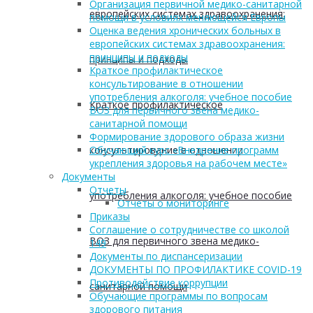
Организация первичной медико-санитарной
европейских системах здравоохранения:
помощи в условиях меняющейся Европы
Оценка ведения хронических больных в
европейских системах здравоохранения:
принципы и подходы
принципы и подходы
Краткое профилактическое
консультирование в отношении
употребления алкоголя: учебное пособие
Краткое профилактическое
ВОЗ для первичного звена медико-
санитарной помощи
Формирование здорового образа жизни
консультирование в отношении
Обучающий курс «Внедрение программ
укрепления здоровья на рабочем месте»
Документы
Отчеты
употребления алкоголя: учебное пособие
Отчеты о мониторинге
Приказы
Соглашение о сотрудничестве со школой
ВОЗ для первичного звена медико-
149
Документы по диспансеризации
ДОКУМЕНТЫ ПО ПРОФИЛАКТИКЕ COVID-19
Противодействие коррупции
санитарной помощи
Обучающие программы по вопросам
здорового питания