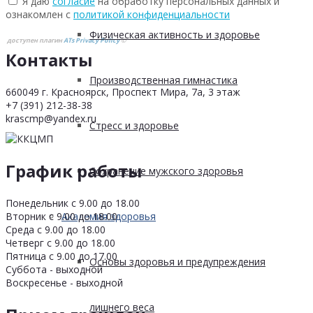
Я даю
согласие
на обработку персональных данных и
ознакомлен с
политикой конфиденциальности
Физическая активность и здоровье
доступен плагин
ATs Privacy Policy
©
Контакты
Производственная гимнастика
660049 г. Красноярск, Проспект Мира, 7а, 3 этаж
+7 (391) 212-38-38
krascmp@yandex.ru
Стресс и здоровье
График работы
Сохранение мужского здоровья
Понедельник с 9.00 до 18.00
Вторник с 9.00 до 18.00
Академия здоровья
Среда с 9.00 до 18.00
Четверг с 9.00 до 18.00
Пятница с 9.00 до 17.00
Основы здоровья и предупреждения
Суббота - выходной
Воскресенье - выходной
лишнего веса