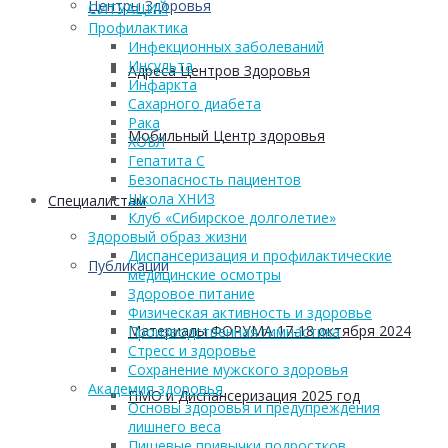
Центры Здоровья
СИТУАЦИЙ
Профилактика
Инфекционных заболеваний
Инсульта
Адреса Центров Здоровья
Инфаркта
Сахарного диабета
Рака
Мобильный Центр здоровья
ХОБЛ
Гепатита С
Безопасность пациентов
Школа ХНИЗ
Cпециалистам
Клуб «Сибирское долголетие»
Здоровый образ жизни
Диспансеризация и профилактические
Публикации
медицинские осмотры
Здоровое питание
Физическая активность и здоровье
Материалы ФОРУМА 17-18 октября 2024
Производственная гимнастика
Стресс и здоровье
Сохранение мужского здоровья
Академия здоровья
ПМО и Диспансеризация 2025 год
Основы здоровья и предупреждения
лишнего веса
Пищевые привычки подростков