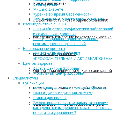
Ролики для врачей
Вред курения
Мифы о диабете
Курение во время беременности
Запись занятия в дистанционной школе
Эффективность систем здравоохранения:
Взаимодействие с СОНКО
РОО «Общество профилактики заболеваний
и сохранения здоровья»
как сделать измерение показателей частью
Реестр социально ориентированных
некоммерческих организаций
Национальные проекты
НАЦИОНАЛЬНЫЙ ПРОЕКТ
политики и управления?
«ПРОДОЛЖИТЕЛЬНАЯ И АКТИВНАЯ ЖИЗНЬ»
Центры Здоровья
Адреса Центров Здоровья
Организация первичной медико-санитарной
Мобильный Центр здоровья
Cпециалистам
Публикации
помощи в условиях меняющейся Европы
Материалы ФОРУМА 17-18 октября 2024
ПМО и Диспансеризация 2025 год
Ролики для врачей
Эффективность систем здравоохранения:
Оценка ведения хронических больных в
как сделать измерение показателей частью
политики и управления?