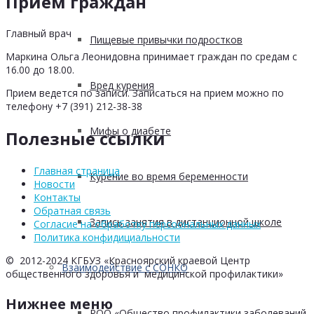
Прием граждан
Главный врач
Пищевые привычки подростков
Маркина Ольга Леонидовна принимает граждан по средам с
16.00 до 18.00.
Вред курения
Прием ведется по записи. Записаться на прием можно по
телефону +7 (391) 212-38-38
Мифы о диабете
Полезные ссылки
Главная страница
Курение во время беременности
Новости
Контакты
Обратная связь
Запись занятия в дистанционной школе
Согласие на обработку персоональных данных
Политика конфидициальности
© 2012-2024 КГБУЗ «Красноярский краевой Центр
Взаимодействие с СОНКО
общественного здоровья и медицинской профилактики»
Нижнее меню
РОО «Общество профилактики заболеваний