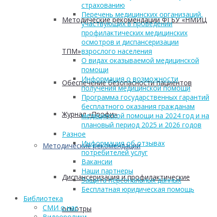
страхованию
Перечень медицинских организаций,
Методические рекомендации ФГБУ «НМИЦ
участвующих в проведении
профилактических медицинских
осмотров и диспансеризации
ТПМ»
взрослого населения
О видах оказываемой медицинской
помощи
Информация о возможности
Обеспечение безопасности пациентов
получения медицинской помощи
Программа государственных гарантий
бесплатного оказания гражданам
Журнал «Профи»
медицинской помощи на 2024 год и на
плановый период 2025 и 2026 годов
Разное
Информация об отзывах
Методические рекомендации
потребителей услуг
Вакансии
Наши партнеры
Диспансеризация и профилактические
Защита персональных данных
Бесплатная юридическая помощь
Библиотека
СМИ о нас
осмотры
Видеоролики