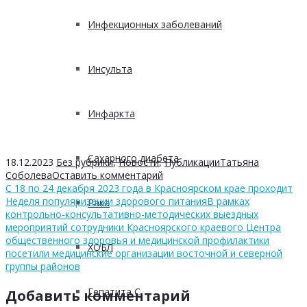
Инфекционных заболеваний
Инсульта
Инфаркта
Сахарного диабета
18.12.2023
Без рубрики
,
Новости
,
Публикации
Татьяна
Соболева
Оставить комментарий
С 18 по 24 декабря 2023 года в Красноярском крае проходит
Неделя популяризации здорового питания
В рамках
Рака
контрольно-консультативно-методических выездных
мероприятий сотрудники Красноярского краевого Центра
общественного здоровья и медицинской профилактики
ХОБЛ
посетили медицинские организации восточной и северной
группы районов
Гепатита С
Добавить комментарий