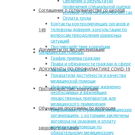
Сведения о результатах
проведения специальной оценки
Соглашение о сотрудничестве со школой
условий труда на рабочих местах
Оплата труда
Контакты контролирующих органов и
телефоны доверия, консультации по
149
вопросам преодоления кризисных
ситуаций
Противодействие коррупции
Документы по диспансеризации
Медицинская помощь
График приема граждан
Права и обязанности граждан в сфере
ДОКУМЕНТЫ ПО ПРОФИЛАКТИКЕ COVID-19
охраны здоровья
Показатели доступности и качества
медицинской помощи
Информация о перечне жизненно
Противодействие коррупции
необходимых и важнейших
лекарственных препаратов для
медицинского применения
Обучающие программы по вопросам
Информация о страховых медицинских
организациях, с которыми заключены
договора на оказание и оплату
медицинской помощи по
здорового питания
обязательному медицинскому