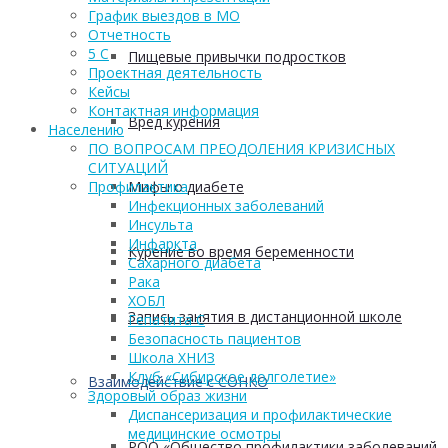
График выездов в МО
Отчетность
5 С
Пищевые привычки подростков
Проектная деятельность
Кейсы
Контактная информация
Вред курения
Населению
ПО ВОПРОСАМ ПРЕОДОЛЕНИЯ КРИЗИСНЫХ
СИТУАЦИЙ
Мифы о диабете
Профилактика
Инфекционных заболеваний
Инсульта
Инфаркта
Курение во время беременности
Сахарного диабета
Рака
ХОБЛ
Запись занятия в дистанционной школе
Гепатита С
Безопасность пациентов
Школа ХНИЗ
Клуб «Сибирское долголетие»
Взаимодействие с СОНКО
Здоровый образ жизни
Диспансеризация и профилактические
медицинские осмотры
РОО «Общество профилактики заболеваний