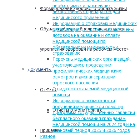
необходимых и важнейших
Формирование здорового образа жизни
лекарственных препаратов для
медицинского применения
Информация о страховых медицинских
Обучающий курс «Внедрение программ
организациях, с которыми заключены
договора на оказание и оплату
медицинской помощи по
обязательному медицинскому
укрепления здоровья на рабочем месте»
страхованию
Перечень медицинских организаций,
участвующих в проведении
Документы
профилактических медицинских
осмотров и диспансеризации
взрослого населения
О видах оказываемой медицинской
Отчеты
помощи
Информация о возможности
получения медицинской помощи
Отчеты о мониторинге
Программа государственных гарантий
бесплатного оказания гражданам
медицинской помощи на 2024 год и на
Приказы
плановый период 2025 и 2026 годов
Разное