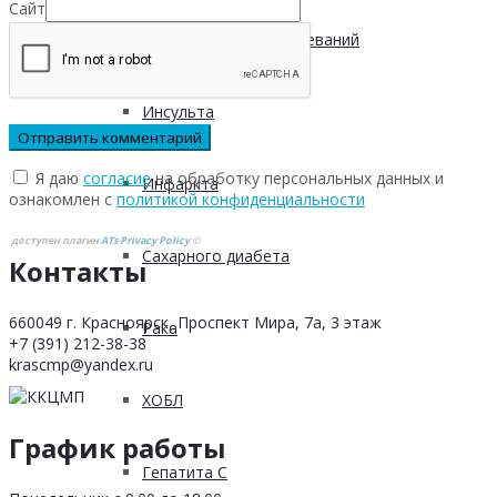
Сайт
Инфекционных заболеваний
Инсульта
Я даю
согласие
на обработку персональных данных и
Инфаркта
ознакомлен с
политикой конфиденциальности
доступен плагин
ATs Privacy Policy
©
Сахарного диабета
Контакты
660049 г. Красноярск, Проспект Мира, 7а, 3 этаж
Рака
+7 (391) 212-38-38
krascmp@yandex.ru
ХОБЛ
График работы
Гепатита С