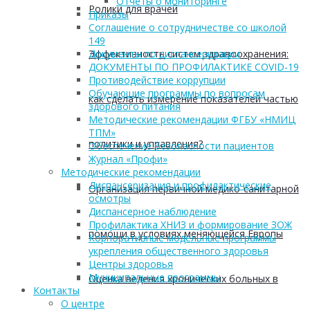
Отчеты о мониторинге
Ролики для врачей
Приказы
Соглашение о сотрудничестве со школой
149
Эффективность систем здравоохранения:
Документы по диспансеризации
ДОКУМЕНТЫ ПО ПРОФИЛАКТИКЕ COVID-19
Противодействие коррупции
Обучающие программы по вопросам
как сделать измерение показателей частью
здорового питания
Методические рекомендации ФГБУ «НМИЦ
ТПМ»
политики и управления?
Обеспечение безопасности пациентов
Журнал «Профи»
Методические рекомендации
Диспансеризация и профилактические
Организация первичной медико-санитарной
осмотры
Диспансерное наблюдение
Профилактика ХНИЗ и формирование ЗОЖ
помощи в условиях меняющейся Европы
Корпоративные модельные программы
укрепления общественного здоровья
Центры здоровья
Муниципальные программы
Оценка ведения хронических больных в
Контакты
О центре