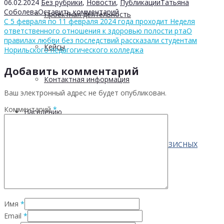
06.02.2024
Без рубрики
,
Новости
,
Публикации
Татьяна
Соболева
Оставить комментарий
Проектная деятельность
С 5 февраля по 11 февраля 2024 года проходит Неделя
ответственного отношения к здоровью полости рта
О
правилах любви без последствий рассказали студентам
Кейсы
Норильского педагогического колледжа
Добавить комментарий
Контактная информация
Ваш электронный адрес не будет опубликован.
Комментарий
*
Населению
ПО ВОПРОСАМ ПРЕОДОЛЕНИЯ КРИЗИСНЫХ
СИТУАЦИЙ
Имя
*
Профилактика
Email
*