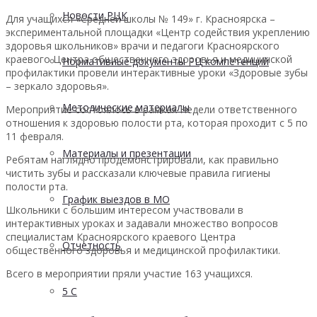
Новости РЦК
Для учащихся «Средней школы № 149» г. Красноярска –
экспериментальной площадки «Центр содействия укреплению
здоровья школьников» врачи и педагоги Красноярского
краевого Центра общественного здоровья и медицинской
Нормативные документы РЦ компетенций
профилактики провели интерактивные уроки «Здоровые зубы
– зеркало здоровья».
Методические материалы
Мероприятие состоялось в рамках Недели ответственного
отношения к здоровью полости рта, которая проходит с 5 по
11 февраля.
Материалы и презентации
Ребятам наглядно продемонстрировали, как правильно
чистить зубы и рассказали ключевые правила гигиены
полости рта.
График выездов в МО
Школьники с большим интересом участвовали в
интерактивных уроках и задавали множество вопросов
специалистам Красноярского краевого Центра
Отчетность
общественного здоровья и медицинской профилактики.
Всего в мероприятии пряли участие 163 учащихся.
5 С