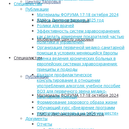
Центры Здоровья
Cпециалистам
Публикации
Материалы ФОРУМА 17-18 октября 2024
ПМО и Диспансеризация 2025 год
Адреса Центров Здоровья
Ролики для врачей
Эффективность систем здравоохранения:
как сделать измерение показателей частью
Мобильный Центр здоровья
политики и управления?
Организация первичной медико-санитарной
помощи в условиях меняющейся Европы
Cпециалистам
Оценка ведения хронических больных в
европейских системах здравоохранения:
принципы и подходы
Краткое профилактическое
Публикации
консультирование в отношении
употребления алкоголя: учебное пособие
ВОЗ для первичного звена медико-
Материалы ФОРУМА 17-18 октября 2024
санитарной помощи
Формирование здорового образа жизни
Обучающий курс «Внедрение программ
укрепления здоровья на рабочем месте»
ПМО и Диспансеризация 2025 год
Документы
Отчеты