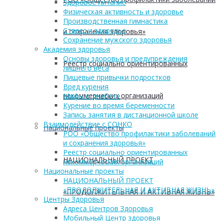
Здоровое питание
Физическая активность и здоровье
Производственная гимнастика
Стресс и здоровье
и сохранения здоровья»
Сохранение мужского здоровья
Академия здоровья
Основы здоровья и предупреждения
Реестр социально ориентированных
лишнего веса
Пищевые привычки подростков
Вред курения
некоммерческих организаций
Мифы о диабете
Курение во время беременности
Запись занятия в дистанционной школе
Взаимодействие с СОНКО
Национальные проекты
РОО «Общество профилактики заболеваний
и сохранения здоровья»
Реестр социально ориентированных
НАЦИОНАЛЬНЫЙ ПРОЕКТ
некоммерческих организаций
Национальные проекты
НАЦИОНАЛЬНЫЙ ПРОЕКТ
«ПРОДОЛЖИТЕЛЬНАЯ И АКТИВНАЯ ЖИЗНЬ»
«ПРОДОЛЖИТЕЛЬНАЯ И АКТИВНАЯ ЖИЗНЬ»
Центры Здоровья
Адреса Центров Здоровья
Мобильный Центр здоровья