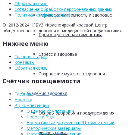
Обратная связь
Согласие на обработку персоональных данных
Физическая активность и здоровье
Политика конфидициальности
© 2012-2024 КГБУЗ «Красноярский краевой Центр
общественного здоровья и медицинской профилактики»
Производственная гимнастика
Нижнее меню
Стресс и здоровье
Главная старая
Контакты
Обратная связь
Сохранение мужского здоровья
Счётчик посещаемости
Академия здоровья
Главная
Новости
РЦ компетенций
О центре компетенций
Основы здоровья и предупреждения
Новости РЦК
Нормативные документы РЦ компетенций
Методические материалы
лишнего веса
Материалы и презентации