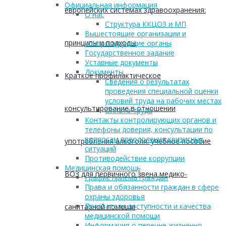
Официальная информация
европейских системах здравоохранения:
О нас
Структура ККЦОЗ и МП
Вышестоящие организации и
принципы и подходы
контролирующие органы
Государственное задание
Уставные документы
Документы
Краткое профилактическое
Сведения о результатах
проведения специальной оценки
условий труда на рабочих местах
консультирование в отношении
Оплата труда
Контакты контролирующих органов и
телефоны доверия, консультации по
вопросам преодоления кризисных
употребления алкоголя: учебное пособие
ситуаций
Противодействие коррупции
Медицинская помощь
ВОЗ для первичного звена медико-
График приема граждан
Права и обязанности граждан в сфере
охраны здоровья
Показатели доступности и качества
санитарной помощи
медицинской помощи
Информация о перечне жизненно