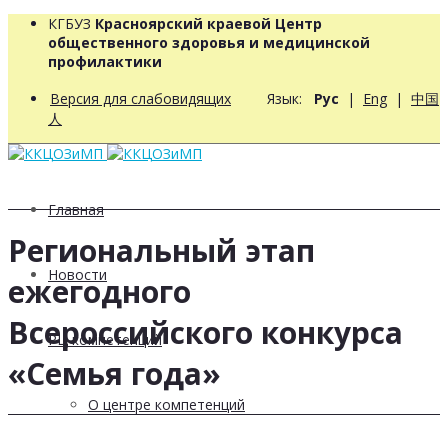
КГБУЗ
Красноярский краевой Центр
общественного здоровья и медицинской
профилактики
Версия для слабовидящих
Язык:
Рус
|
Eng
|
中国
人
Главная
Региональный этап
Новости
ежегодного
Всероссийского конкурса
РЦ компетенций
«Семья года»
О центре компетенций