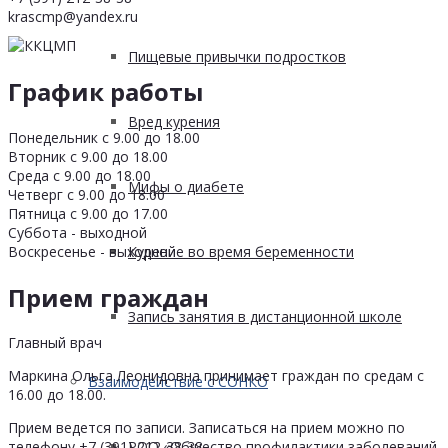
krascmp@yandex.ru
Пищевые привычки подростков
График работы
Вред курения
Понедельник с 9.00 до 18.00
Вторник с 9.00 до 18.00
Среда с 9.00 до 18.00
Мифы о диабете
Четверг с 9.00 до 18.00
Пятница с 9.00 до 17.00
Суббота - выходной
Воскресенье - выходной
Курение во время беременности
Прием граждан
Запись занятия в дистанционной школе
Главный врач
Маркина Ольга Леонидовна принимает граждан по средам с
Взаимодействие с СОНКО
16.00 до 18.00.
Прием ведется по записи. Записаться на прием можно по
РОО «Общество профилактики заболеваний
телефону +7 (391) 212-38-38