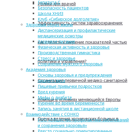
Гепатита С
Ролики для врачей
Безопасность пациентов
Школа ХНИЗ
Клуб «Сибирское долголетие»
Эффективность систем здравоохранения:
Здоровый образ жизни
Диспансеризация и профилактические
медицинские осмотры
Здоровое питание
как сделать измерение показателей частью
Физическая активность и здоровье
Производственная гимнастика
Стресс и здоровье
политики и управления?
Сохранение мужского здоровья
Академия здоровья
Основы здоровья и предупреждения
Организация первичной медико-санитарной
лишнего веса
Пищевые привычки подростков
Вред курения
Мифы о диабете
помощи в условиях меняющейся Европы
Курение во время беременности
Запись занятия в дистанционной школе
Взаимодействие с СОНКО
Оценка ведения хронических больных в
РОО «Общество профилактики заболеваний
и сохранения здоровья»
Реестр социально ориентированных