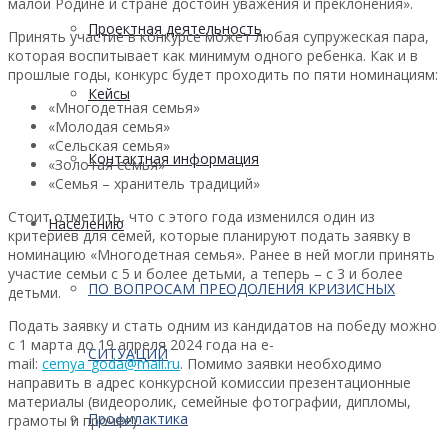
малой Родине и стране достоин уважения и преклонения».
Проектная деятельность
Принять участие в конкурсе может любая супружеская пара,
которая воспитывает как минимум одного ребенка. Как и в
прошлые годы, конкурс будет проходить по пяти номинациям:
Кейсы
«Многодетная семья»
«Молодая семья»
«Сельская семья»
Контактная информация
«Золотая семья»
«Семья – хранитель традиций»
Стоит отметить, что с этого года изменился один из
Населению
критериев для семей, которые планируют подать заявку в
номинацию «Многодетная семья». Ранее в ней могли принять
участие семьи с 5 и более детьми, а теперь – с 3 и более
ПО ВОПРОСАМ ПРЕОДОЛЕНИЯ КРИЗИСНЫХ
детьми.
Подать заявку и стать одним из кандидатов на победу можно
с 1 марта до 19 апреля 2024 года на e-
СИТУАЦИЙ
mail:
cemya_goda@mail.ru
. Помимо заявки необходимо
направить в адрес конкурсной комиссии презентационные
материалы (видеоролик, семейные фотографии, дипломы,
Профилактика
грамоты и прочее).