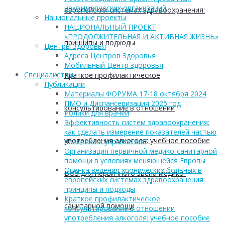
некоммерческих организаций
европейских системах здравоохранения:
Национальные проекты
НАЦИОНАЛЬНЫЙ ПРОЕКТ
«ПРОДОЛЖИТЕЛЬНАЯ И АКТИВНАЯ ЖИЗНЬ»
принципы и подходы
Центры Здоровья
Адреса Центров Здоровья
Мобильный Центр здоровья
Cпециалистам
Краткое профилактическое
Публикации
Материалы ФОРУМА 17-18 октября 2024
ПМО и Диспансеризация 2025 год
консультирование в отношении
Ролики для врачей
Эффективность систем здравоохранения:
как сделать измерение показателей частью
употребления алкоголя: учебное пособие
политики и управления?
Организация первичной медико-санитарной
помощи в условиях меняющейся Европы
Оценка ведения хронических больных в
ВОЗ для первичного звена медико-
европейских системах здравоохранения:
принципы и подходы
Краткое профилактическое
санитарной помощи
консультирование в отношении
употребления алкоголя: учебное пособие