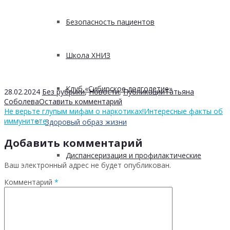
Безопасность пациентов
Школа ХНИЗ
Клуб «Сибирское долголетие»
28.02.2024
Без рубрики
,
Новости
,
Публикации
Татьяна
Соболева
Оставить комментарий
Не верьте глупым мифам о наркотиках!
Интересные факты об
иммунитете
Здоровый образ жизни
Добавить комментарий
Диспансеризация и профилактические
Ваш электронный адрес не будет опубликован.
Комментарий
*
медицинские осмотры
Здоровое питание