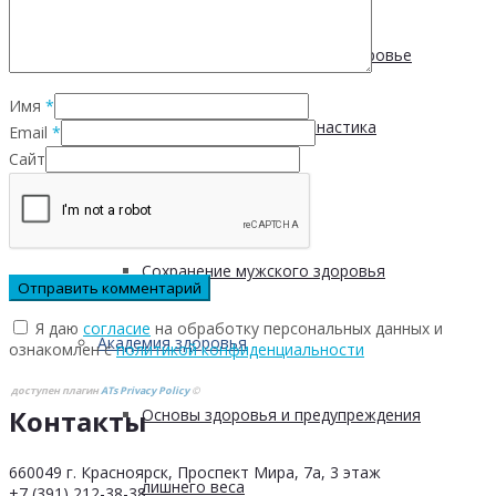
Физическая активность и здоровье
Имя
*
Производственная гимнастика
Email
*
Сайт
Стресс и здоровье
Сохранение мужского здоровья
Я даю
согласие
на обработку персональных данных и
Академия здоровья
ознакомлен с
политикой конфиденциальности
доступен плагин
ATs Privacy Policy
©
Контакты
Основы здоровья и предупреждения
660049 г. Красноярск, Проспект Мира, 7а, 3 этаж
лишнего веса
+7 (391) 212-38-38