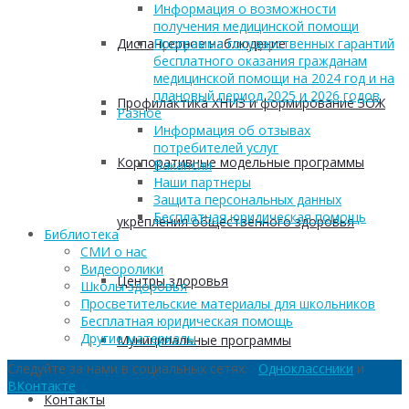
Информация о возможности
получения медицинской помощи
Диспансерное наблюдение
Программа государственных гарантий
бесплатного оказания гражданам
медицинской помощи на 2024 год и на
плановый период 2025 и 2026 годов
Профилактика ХНИЗ и формирование ЗОЖ
Разное
Информация об отзывах
потребителей услуг
Корпоративные модельные программы
Вакансии
Наши партнеры
Защита персональных данных
Бесплатная юридическая помощь
укрепления общественного здоровья
Библиотека
СМИ о нас
Видеоролики
Центры здоровья
Школы здоровья
Просветительские материалы для школьников
Бесплатная юридическая помощь
Другие материалы
Муниципальные программы
Следуйте за нами в социальных сетях:
Одноклассники
и
ВКонтакте
Контакты