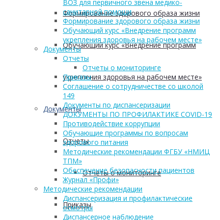
ВОЗ для первичного звена медико-
санитарной помощи
Формирование здорового образа жизни
Формирование здорового образа жизни
Обучающий курс «Внедрение программ
укрепления здоровья на рабочем месте»
Обучающий курс «Внедрение программ
Документы
Отчеты
Отчеты о мониторинге
укрепления здоровья на рабочем месте»
Приказы
Соглашение о сотрудничестве со школой
149
Документы по диспансеризации
Документы
ДОКУМЕНТЫ ПО ПРОФИЛАКТИКЕ COVID-19
Противодействие коррупции
Обучающие программы по вопросам
Отчеты
здорового питания
Методические рекомендации ФГБУ «НМИЦ
ТПМ»
Обеспечение безопасности пациентов
Отчеты о мониторинге
Журнал «Профи»
Методические рекомендации
Диспансеризация и профилактические
Приказы
осмотры
Диспансерное наблюдение