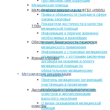
Противодействие коррупции
Медицинская помощь
График приема граждан
Методические рекомендации ФГБУ «НМИЦ
Права и обязанности граждан в сфере
охраны здоровья
Показатели доступности и качества
ТПМ»
медицинской помощи
Информация о перечне жизненно
необходимых и важнейших
Обеспечение безопасности пациентов
лекарственных препаратов для
медицинского применения
Информация о страховых медицинских
организациях, с которыми заключены
Журнал «Профи»
договора на оказание и оплату
медицинской помощи по
обязательному медицинскому
Методические рекомендации
страхованию
Перечень медицинских организаций,
участвующих в проведении
профилактических медицинских
Диспансеризация и профилактические
осмотров и диспансеризации
взрослого населения
О видах оказываемой медицинской
осмотры
помощи