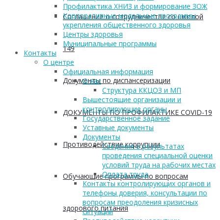
Профилактика ХНИЗ и формирование ЗОЖ
Корпоративные модельные программы
Соглашение о сотрудничестве со школой
укрепления общественного здоровья
Центры здоровья
Муниципальные программы
149
Контакты
О центре
Официальная информация
Документы по диспансеризации
О нас
Структура ККЦОЗ и МП
Вышестоящие организации и
контролирующие органы
ДОКУМЕНТЫ ПО ПРОФИЛАКТИКЕ COVID-19
Государственное задание
Уставные документы
Документы
Противодействие коррупции
Сведения о результатах
проведения специальной оценки
условий труда на рабочих местах
Оплата труда
Обучающие программы по вопросам
Контакты контролирующих органов и
телефоны доверия, консультации по
вопросам преодоления кризисных
здорового питания
ситуаций