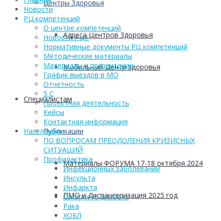
Центры Здоровья
Новости
РЦ компетенций
О центре компетенций
Адреса Центров Здоровья
Новости РЦК
Нормативные документы РЦ компетенций
Методические материалы
Материалы и презентации
Мобильный Центр здоровья
График выездов в МО
Отчетность
5 С
Cпециалистам
Проектная деятельность
Кейсы
Контактная информация
Публикации
Населению
ПО ВОПРОСАМ ПРЕОДОЛЕНИЯ КРИЗИСНЫХ
СИТУАЦИЙ
Профилактика
Материалы ФОРУМА 17-18 октября 2024
Инфекционных заболеваний
Инсульта
Инфаркта
ПМО и Диспансеризация 2025 год
Сахарного диабета
Рака
ХОБЛ