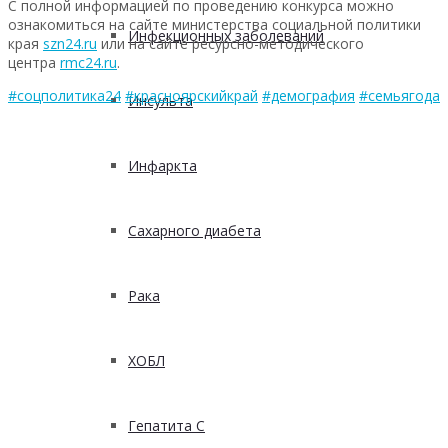
С полной информацией по проведению конкурса можно
ознакомиться на сайте министерства социальной политики
Инфекционных заболеваний
края
szn24.ru
или на сайте ресурсно-методического
центра
rmc24.ru
.
#соцполитика24
#красноярскийкрай
#демография
#семьягода
Инсульта
Инфаркта
Сахарного диабета
Рака
ХОБЛ
Гепатита С