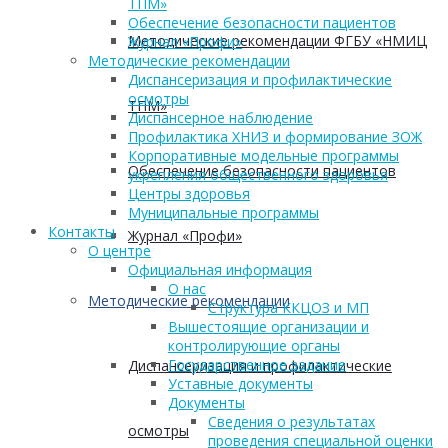
ТПМ»
Обеспечение безопасности пациентов
Методические рекомендации ФГБУ «НМИЦ
Журнал «Профи»
Методические рекомендации
Диспансеризация и профилактические
осмотры
ТПМ»
Диспансерное наблюдение
Профилактика ХНИЗ и формирование ЗОЖ
Корпоративные модельные программы
Обеспечение безопасности пациентов
укрепления общественного здоровья
Центры здоровья
Муниципальные программы
Контакты
Журнал «Профи»
О центре
Официальная информация
О нас
Методические рекомендации
Структура ККЦОЗ и МП
Вышестоящие организации и
контролирующие органы
Государственное задание
Диспансеризация и профилактические
Уставные документы
Документы
Сведения о результатах
осмотры
проведения специальной оценки