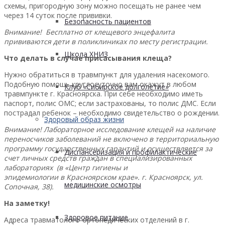
схемы, пригородную зону можно посещать не ранее чем
через 14 суток после прививки.
Безопасность пациентов
Внимание! Бесплатно от клещевого энцефалита
прививаются дети в поликлиниках по месту регистрации.
Школа ХНИЗ
Что делать в случае присасывания клеща?
Нужно обратиться в травмпункт для удаления насекомого.
Подобную помощь круглосуточно вам окажут в любом
Клуб «Сибирское долголетие»
травмпункте г. Красноярска. При себе необходимо иметь
паспорт, полис ОМС; если застрахованы, то полис ДМС. Если
пострадал ребенок – необходимо свидетельство о рождении.
Здоровый образ жизни
Внимание! Лабораторное исследование клещей на наличие
переносчиков заболеваний не включено в территориальную
программу государственных гарантий и осуществляется за
Диспансеризация и профилактические
счет личных средств граждан в специализированных
лабораториях (в «Центр гигиены и
эпидемиологии в Красноярском крае». г. Красноярск, ул.
медицинские осмотры
Сопочная, 38).
На заметку!
Здоровое питание
Адреса травматолого-ортопедических отделений в г.