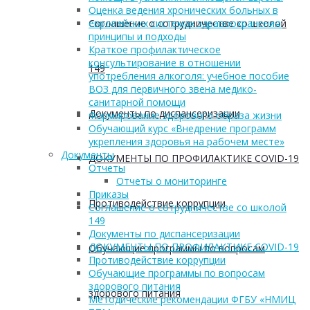
Оценка ведения хронических больных в
Соглашение о сотрудничестве со школой
европейских системах здравоохранения:
принципы и подходы
Краткое профилактическое
консультирование в отношении
149
употребления алкоголя: учебное пособие
ВОЗ для первичного звена медико-
санитарной помощи
Документы по диспансеризации
Формирование здорового образа жизни
Обучающий курс «Внедрение программ
укрепления здоровья на рабочем месте»
Документы
ДОКУМЕНТЫ ПО ПРОФИЛАКТИКЕ COVID-19
Отчеты
Отчеты о мониторинге
Приказы
Противодействие коррупции
Соглашение о сотрудничестве со школой
149
Документы по диспансеризации
ДОКУМЕНТЫ ПО ПРОФИЛАКТИКЕ COVID-19
Обучающие программы по вопросам
Противодействие коррупции
Обучающие программы по вопросам
здорового питания
здорового питания
Методические рекомендации ФГБУ «НМИЦ