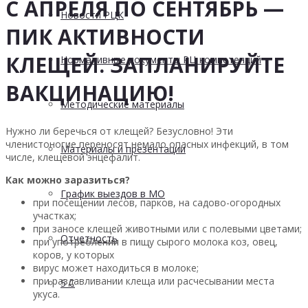
С АПРЕЛЯ ПО СЕНТЯБРЬ —
Новости РЦК
ПИК АКТИВНОСТИ
КЛЕЩЕЙ. ЗАПЛАНИРУЙТЕ
Нормативные документы РЦ компетенций
ВАКЦИНАЦИЮ!
Методические материалы
Нужно ли беречься от клещей? Безусловно! Эти
членистоногие переносят немало опасных инфекций, в том
Материалы и презентации
числе, клещевой энцефалит.
Как можно заразиться?
График выездов в МО
при посещении лесов, парков, на садово-огородных
участках;
при заносе клещей животными или с полевыми цветами;
Отчетность
при употреблении в пищу сырого молока коз, овец,
коров, у которых
вирус может находиться в молоке;
при раздавливании клеща или расчесывании места
5 С
укуса.