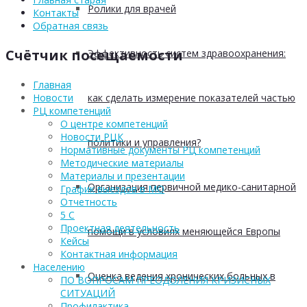
Ролики для врачей
Контакты
Обратная связь
Счётчик посещаемости
Эффективность систем здравоохранения:
Главная
как сделать измерение показателей частью
Новости
РЦ компетенций
О центре компетенций
Новости РЦК
политики и управления?
Нормативные документы РЦ компетенций
Методические материалы
Материалы и презентации
Организация первичной медико-санитарной
График выездов в МО
Отчетность
5 С
Проектная деятельность
помощи в условиях меняющейся Европы
Кейсы
Контактная информация
Населению
Оценка ведения хронических больных в
ПО ВОПРОСАМ ПРЕОДОЛЕНИЯ КРИЗИСНЫХ
СИТУАЦИЙ
Профилактика