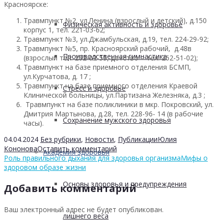
Красноярске:
Травмпункт №2, ул.Ленина (взрослый и детский), д.150
Физическая активность и здоровье
корпус 1, тел. 221-03-62;
Травмпункт №3, ул.Джамбульская, д.19, тел. 224-29-92;
Травмпункт №5, пр. Красноярский рабочий, д.48в
Производственная гимнастика
(взрослый тел. 262-02-55, детство – тел. 262-51-02);
Травмпункт на базе приемного отделения БСМП,
ул.Курчатова, д. 17 ;
Травмпункт на базе приемного отделения Краевой
Стресс и здоровье
Клинической больницы, ул.Партизана Железняка, д.3 ;
Травмпункт на базе поликлиники в мкр. Покровский, ул.
Дмитрия Мартынова, д.28, тел. 228-96- 14 (в рабочие
Сохранение мужского здоровья
часы).
04.04.2024
Без рубрики
,
Новости
,
Публикации
Юлия
Кононова
Оставить комментарий
Академия здоровья
Роль правильного дыхания для здоровья организма
Мифы о
здоровом образе жизни
Основы здоровья и предупреждения
Добавить комментарий
Ваш электронный адрес не будет опубликован.
лишнего веса