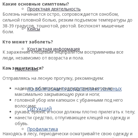
Какие основные симптомы?
Проектная деятельность
Болезнь начинается остро, сопровождается ознобом,
сильной головной болью, резким подъемом температуры до
38-39 градусов, тошнотой, рвотой. Беспокоят мышечные
Кейсы
боли.
Кто может заболеть?
Контактная информация
К заражению клещевым энцефалитом восприимчивы все
люди, независимо от возраста и пола.
Как защититься?
Населению
Отправляясь на лесную прогулку, рекомендуем:
надевать облегающую одежду светлых тонов
ПО ВОПРОСАМ ПРЕОДОЛЕНИЯ КРИЗИСНЫХ
максимально закрывающую руки и ноги;
головной убор или капюшон с убранными под него
волосами;
СИТУАЦИЙ
рукава, брюки, и носки должны плотно прилегать к телу;
нанести средство, отпугивающее клещей на одежду и
обувь.
Профилактика
Находясь в лесу, периодически осматривайте свою одежду и