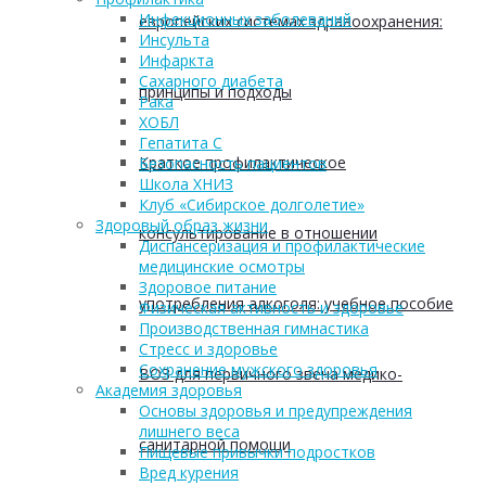
Инфекционных заболеваний
европейских системах здравоохранения:
Инсульта
Инфаркта
Сахарного диабета
принципы и подходы
Рака
ХОБЛ
Гепатита С
Краткое профилактическое
Безопасность пациентов
Школа ХНИЗ
Клуб «Сибирское долголетие»
Здоровый образ жизни
консультирование в отношении
Диспансеризация и профилактические
медицинские осмотры
Здоровое питание
употребления алкоголя: учебное пособие
Физическая активность и здоровье
Производственная гимнастика
Стресс и здоровье
Сохранение мужского здоровья
ВОЗ для первичного звена медико-
Академия здоровья
Основы здоровья и предупреждения
лишнего веса
санитарной помощи
Пищевые привычки подростков
Вред курения