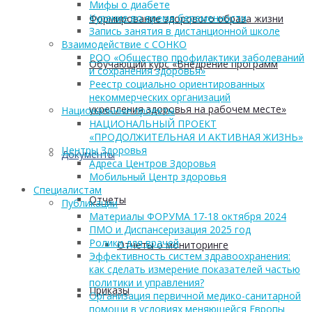
Мифы о диабете
Курение во время беременности
Формирование здорового образа жизни
Запись занятия в дистанционной школе
Взаимодействие с СОНКО
РОО «Общество профилактики заболеваний
Обучающий курс «Внедрение программ
и сохранения здоровья»
Реестр социально ориентированных
некоммерческих организаций
укрепления здоровья на рабочем месте»
Национальные проекты
НАЦИОНАЛЬНЫЙ ПРОЕКТ
«ПРОДОЛЖИТЕЛЬНАЯ И АКТИВНАЯ ЖИЗНЬ»
Центры Здоровья
Документы
Адреса Центров Здоровья
Мобильный Центр здоровья
Cпециалистам
Отчеты
Публикации
Материалы ФОРУМА 17-18 октября 2024
ПМО и Диспансеризация 2025 год
Ролики для врачей
Отчеты о мониторинге
Эффективность систем здравоохранения:
как сделать измерение показателей частью
политики и управления?
Приказы
Организация первичной медико-санитарной
помощи в условиях меняющейся Европы