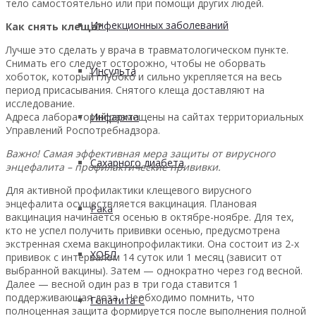
тело самостоятельно или при помощи других людей.
Инфекционных заболеваний
Как снять клеща?
Лучше это сделать у врача в травматологическом пункте.
Снимать его следует осторожно, чтобы не оборвать
Инсульта
хоботок, который глубоко и сильно укрепляется на весь
период присасывания. Снятого клеща доставляют на
исследование.
Адреса лабораторий размещены на сайтах территориальных
Инфаркта
Управлений Роспотребнадзора.
Важно! Самая эффективная мера защиты от вирусного
Сахарного диабета
энцефалита – профилактические прививки.
Для активной профилактики клещевого вирусного
энцефалита осуществляется вакцинация. Плановая
Рака
вакцинация начинается осенью в октябре-ноябре. Для тех,
кто не успел получить прививки осенью, предусмотрена
экстренная схема вакцинопрофилактики. Она состоит из 2-х
ХОБЛ
прививок с интервалом 14 суток или 1 месяц (зависит от
выбранной вакцины). Затем — однократно через год весной.
Далее — весной один раз в три года ставится 1
поддерживающая доза. Необходимо помнить, что
Гепатита С
полноценная защита формируется после выполнения полной