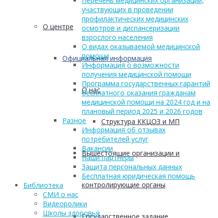
Перечень медицинских организаций,
участвующих в проведении
профилактических медицинских
О центре
осмотров и диспансеризации
взрослого населения
О видах оказываемой медицинской
помощи
Официальная информация
Информация о возможности
получения медицинской помощи
Программа государственных гарантий
О нас
бесплатного оказания гражданам
медицинской помощи на 2024 год и на
плановый период 2025 и 2026 годов
Разное
Структура ККЦОЗ и МП
Информация об отзывах
потребителей услуг
Вакансии
Вышестоящие организации и
Наши партнеры
Защита персональных данных
Бесплатная юридическая помощь
контролирующие органы
Библиотека
СМИ о нас
Видеоролики
Школы здоровья
Государственное задание