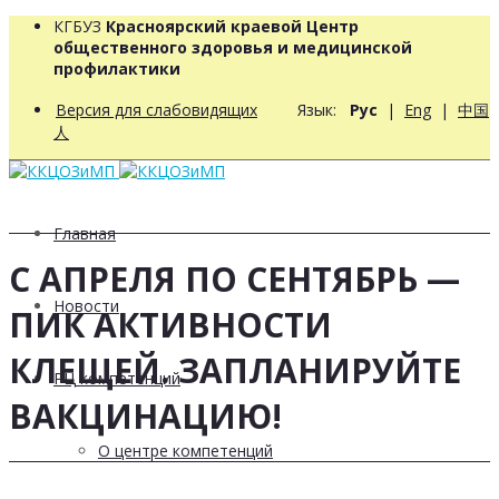
КГБУЗ
Красноярский краевой Центр
общественного здоровья и медицинской
профилактики
Версия для слабовидящих
Язык:
Рус
|
Eng
|
中国
人
Главная
С АПРЕЛЯ ПО СЕНТЯБРЬ —
Новости
ПИК АКТИВНОСТИ
КЛЕЩЕЙ. ЗАПЛАНИРУЙТЕ
РЦ компетенций
ВАКЦИНАЦИЮ!
О центре компетенций