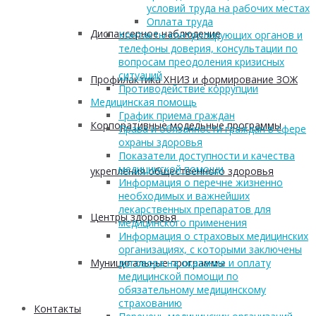
условий труда на рабочих местах
Оплата труда
Диспансерное наблюдение
Контакты контролирующих органов и
телефоны доверия, консультации по
вопросам преодоления кризисных
ситуаций
Профилактика ХНИЗ и формирование ЗОЖ
Противодействие коррупции
Медицинская помощь
График приема граждан
Корпоративные модельные программы
Права и обязанности граждан в сфере
охраны здоровья
Показатели доступности и качества
медицинской помощи
укрепления общественного здоровья
Информация о перечне жизненно
необходимых и важнейших
лекарственных препаратов для
Центры здоровья
медицинского применения
Информация о страховых медицинских
организациях, с которыми заключены
Муниципальные программы
договора на оказание и оплату
медицинской помощи по
обязательному медицинскому
страхованию
Контакты