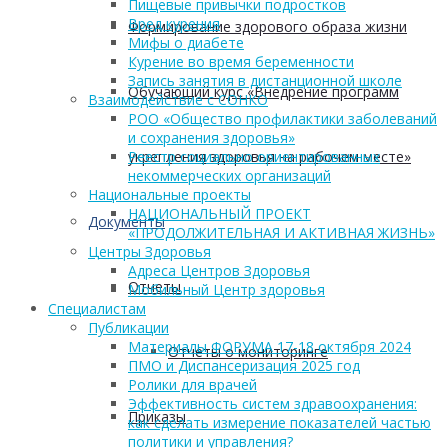
Пищевые привычки подростков
Вред курения
Формирование здорового образа жизни
Мифы о диабете
Курение во время беременности
Запись занятия в дистанционной школе
Обучающий курс «Внедрение программ
Взаимодействие с СОНКО
РОО «Общество профилактики заболеваний
и сохранения здоровья»
укрепления здоровья на рабочем месте»
Реестр социально ориентированных
некоммерческих организаций
Национальные проекты
НАЦИОНАЛЬНЫЙ ПРОЕКТ
Документы
«ПРОДОЛЖИТЕЛЬНАЯ И АКТИВНАЯ ЖИЗНЬ»
Центры Здоровья
Адреса Центров Здоровья
Отчеты
Мобильный Центр здоровья
Cпециалистам
Публикации
Материалы ФОРУМА 17-18 октября 2024
Отчеты о мониторинге
ПМО и Диспансеризация 2025 год
Ролики для врачей
Эффективность систем здравоохранения:
Приказы
как сделать измерение показателей частью
политики и управления?