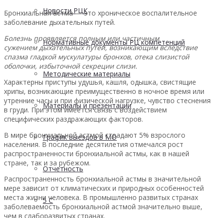
Новости РЦК
Бронхиальная астма — это хроническое воспалительное
заболевание дыхательных путей.
Болезнь проявляется полным или частичным
Нормативные документы РЦ компетенций
сужением дыхательных путей, возникающим вследствие
спазма гладкой мускулатуры бронхов, отека слизистой
оболочки, избыточной секреции слизи.
Методические материалы
Характерны приступы удушья, кашля, одышка, свистящие
хрипы, возникающие преимущественно в ночное время или
утренние часы и при физической нагрузке, чувство стеснения
Материалы и презентации
в груди. При этом имеется связь с воздействием
специфических раздражающих факторов.
В мире бронхиальной астмой страдают 5% взрослого
График выездов в МО
населения. В последние десятилетия отмечался рост
распространенности бронхиальной астмы, как в нашей
стране, так и за рубежом.
Отчетность
Распространенность бронхиальной астмы в значительной
мере зависит от климатических и природных особенностей
места жизни человека. В промышленно развитых странах
5 С
заболеваемость бронхиальной астмой значительно выше,
чем в слаборазвитых странах.