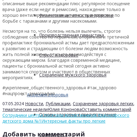
описанные выше рекомендации плюс регулярное посещение
врача (даже если недуг в ремиссии), нахождение только в
хорошо вентилируемых помещениях и принятие мер по
Физическая активность и здоровье
борьбе с тараканами и другими насекомыми.
Несмотря на то, что болезнь нельзя вылечить, строгое
Производственная гимнастика
соблюдение советов по первичной, вторичной и третичной
профилактике бронхиальной астмы дает предрасположенным
к развитию и страдающим от болезни людям возможность
жить полной жизнью, открыто взаимодействуя с
Стресс и здоровье
окружающим миром. Благодаря современной медицине,
пациенты с бронхиальной астмой сегодня активно
занимаются спортом и участвуют в общественных
Сохранение мужского здоровья
мероприятиях.
#укрепление_общественного_здоровья #так_здорово
#нацпроект_демография
Академия здоровья
07.05.2024
Новости
,
Публикации
,
Сохранение здоровья легких
,
тематические недели
Юлия Кононова
Оставить комментарий
Основы здоровья и предупреждения
Сотрудники центра посетили воспитанников Красноярского
детского дома №1
Интересные факты про легкие
Добавить комментарий
лишнего веса