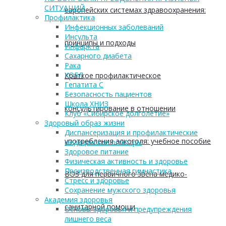
СИТУАЦИЙ
европейских системах здравоохранения:
Профилактика
Инфекционных заболеваний
Инсульта
принципы и подходы
Инфаркта
Сахарного диабета
Рака
ХОБЛ
Краткое профилактическое
Гепатита С
Безопасность пациентов
Школа ХНИЗ
консультирование в отношении
Клуб «Сибирское долголетие»
Здоровый образ жизни
Диспансеризация и профилактические
употребления алкоголя: учебное пособие
медицинские осмотры
Здоровое питание
Физическая активность и здоровье
Производственная гимнастика
ВОЗ для первичного звена медико-
Стресс и здоровье
Сохранение мужского здоровья
Академия здоровья
санитарной помощи
Основы здоровья и предупреждения
лишнего веса