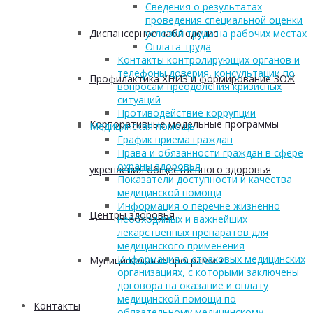
Сведения о результатах
проведения специальной оценки
Диспансерное наблюдение
условий труда на рабочих местах
Оплата труда
Контакты контролирующих органов и
телефоны доверия, консультации по
Профилактика ХНИЗ и формирование ЗОЖ
вопросам преодоления кризисных
ситуаций
Противодействие коррупции
Корпоративные модельные программы
Медицинская помощь
График приема граждан
Права и обязанности граждан в сфере
охраны здоровья
укрепления общественного здоровья
Показатели доступности и качества
медицинской помощи
Информация о перечне жизненно
Центры здоровья
необходимых и важнейших
лекарственных препаратов для
медицинского применения
Информация о страховых медицинских
Муниципальные программы
организациях, с которыми заключены
договора на оказание и оплату
медицинской помощи по
Контакты
обязательному медицинскому