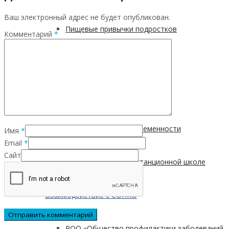
Ваш электронный адрес не будет опубликован.
Пищевые привычки подростков
Комментарий
*
Вред курения
Мифы о диабете
Курение во время беременности
Имя
*
Email
*
Сайт
Запись занятия в дистанционной школе
Взаимодействие с СОНКО
РОО «Общество профилактики заболеваний