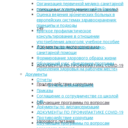
Организация первичной медико-санитарной
помощи в условиях меняющейся Европы
Соглашение о сотрудничестве со школой
Оценка ведения хронических больных в
европейских системах здравоохранения:
принципы и подходы
149
Краткое профилактическое
консультирование в отношении
употребления алкоголя: учебное пособие
Документы по диспансеризации
ВОЗ для первичного звена медико-
санитарной помощи
Формирование здорового образа жизни
Обучающий курс «Внедрение программ
ДОКУМЕНТЫ ПО ПРОФИЛАКТИКЕ COVID-19
укрепления здоровья на рабочем месте»
Документы
Отчеты
Противодействие коррупции
Отчеты о мониторинге
Приказы
Соглашение о сотрудничестве со школой
149
Обучающие программы по вопросам
Документы по диспансеризации
ДОКУМЕНТЫ ПО ПРОФИЛАКТИКЕ COVID-19
Противодействие коррупции
здорового питания
Обучающие программы по вопросам