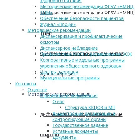
здорового питания
Методические рекомендации ФГБУ «НМИЦ
ТПМ»
Методические рекомендации ФГБУ «НМИЦ
Обеспечение безопасности пациентов
Журнал «Профи»
Методические рекомендации
ТПМ»
Диспансеризация и профилактические
осмотры
Диспансерное наблюдение
Обеспечение безопасности пациентов
Профилактика ХНИЗ и формирование ЗОЖ
Корпоративные модельные программы
укрепления общественного здоровья
Центры здоровья
Журнал «Профи»
Муниципальные программы
Контакты
О центре
Методические рекомендации
Официальная информация
О нас
Структура ККЦОЗ и МП
Вышестоящие организации и
Диспансеризация и профилактические
контролирующие органы
Государственное задание
Уставные документы
осмотры
Документы