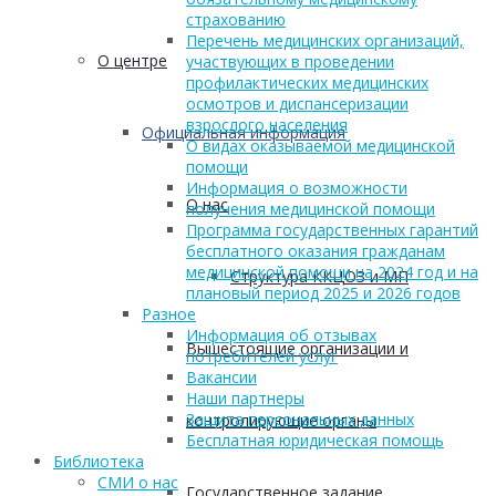
страхованию
Перечень медицинских организаций,
О центре
участвующих в проведении
профилактических медицинских
осмотров и диспансеризации
взрослого населения
Официальная информация
О видах оказываемой медицинской
помощи
Информация о возможности
О нас
получения медицинской помощи
Программа государственных гарантий
бесплатного оказания гражданам
медицинской помощи на 2024 год и на
Структура ККЦОЗ и МП
плановый период 2025 и 2026 годов
Разное
Информация об отзывах
Вышестоящие организации и
потребителей услуг
Вакансии
Наши партнеры
Защита персональных данных
контролирующие органы
Бесплатная юридическая помощь
Библиотека
СМИ о нас
Государственное задание