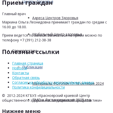
Прием граждан
Центры Здоровья
Главный врач
Адреса Центров Здоровья
Маркина Ольга Леонидовна принимает граждан по средам с
16.00 до 18.00.
Мобильный Центр здоровья
Прием ведется по записи. Записаться на прием можно по
телефону +7 (391) 212-38-38
Полезные ссылки
Cпециалистам
Главная страница
Публикации
Новости
Контакты
Обратная связь
Согласие на обработку персоональных данных
Материалы ФОРУМА 17-18 октября 2024
Политика конфидициальности
© 2012-2024 КГБУЗ «Красноярский краевой Центр
ПМО и Диспансеризация 2025 год
общественного здоровья и медицинской профилактики»
Нижнее меню