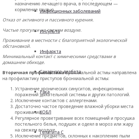
назначению лечащего врача, в последующем —
кормление грудью.
Инфекционных заболеваний
Отказ от активного и пассивного курения.
Частые прогулки на свежем воздухе.
Инсульта
Проживание в местности с благоприятной экологической
обстановкой.
Инфаркта
Минимальный контакт с химическими средствами в
домашнем обиходе.
Сахарного диабета
Вторичная профилактика
бронхиальной астмы направлена
на профилактику приступов бронхиальной астмы:
Устранение хронических синуситов, инфекционных
Рака
поражений дыхательной системы и других патологий.
Исключение контактов с аллергенами.
Достаточно частое проведение влажной уборки места
ХОБЛ
проживания.
Регулярное проветривание всех помещений и просушка
постельного белья, подушек и одеял в мороз или жару
на свежем воздухе.
Гепатита С
Исключение предметов, склонных к накоплению пыли