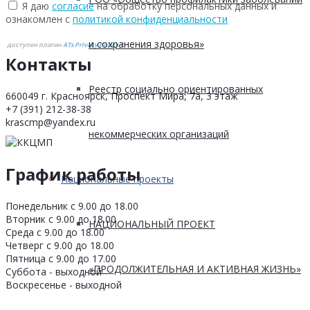
Я даю
согласие
на обработку персональных данных и
ознакомлен с
политикой конфиденциальности
и сохранения здоровья»
доступен плагин
ATs Privacy Policy
©
Контакты
Реестр социально ориентированных
660049 г. Красноярск, Проспект Мира, 7а, 3 этаж
+7 (391) 212-38-38
krascmp@yandex.ru
некоммерческих организаций
График работы
Национальные проекты
Понедельник с 9.00 до 18.00
Вторник с 9.00 до 18.00
НАЦИОНАЛЬНЫЙ ПРОЕКТ
Среда с 9.00 до 18.00
Четверг с 9.00 до 18.00
Пятница с 9.00 до 17.00
«ПРОДОЛЖИТЕЛЬНАЯ И АКТИВНАЯ ЖИЗНЬ»
Суббота - выходной
Воскресенье - выходной