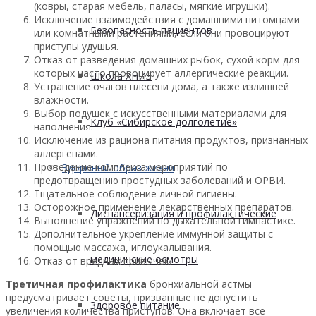
(ковры, старая мебель, паласы, мягкие игрушки).
Исключение взаимодействия с домашними питомцами
Безопасность пациентов
или комнатными растениями, если они провоцируют
приступы удушья.
Отказ от разведения домашних рыбок, сухой корм для
которых часто провоцирует аллергические реакции.
Школа ХНИЗ
Устранение очагов плесени дома, а также излишней
влажности.
Выбор подушек с искусственными материалами для
Клуб «Сибирское долголетие»
наполнения.
Исключение из рациона питания продуктов, признанных
аллергенами.
Проведение комплекса мероприятий по
Здоровый образ жизни
предотвращению простудных заболеваний и ОРВИ.
Тщательное соблюдение личной гигиены.
Осторожное применение лекарственных препаратов.
Диспансеризация и профилактические
Выполнение упражнений по дыхательной гимнастике.
Дополнительное укрепление иммунной защиты с
помощью массажа, иглоукалывания.
медицинские осмотры
Отказ от вредных привычек.
Третичная профилактика
бронхиальной астмы
предусматривает советы, призванные не допустить
Здоровое питание
увеличения количества приступов. Она включает все