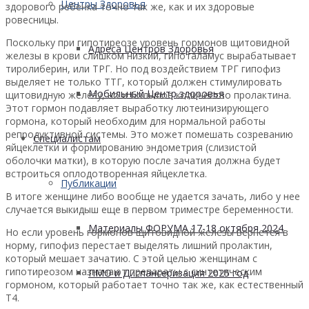
Центры Здоровья
здорового ребенка точно так же, как и их здоровые
ровесницы.
Поскольку при гипотиреозе уровень гормонов щитовидной
Адреса Центров Здоровья
железы в крови слишком низкий, гипоталамус вырабатывает
тиролиберин, или ТРГ. Но под воздействием ТРГ гипофиз
выделяет не только ТТГ, который должен стимулировать
Мобильный Центр здоровья
щитовидную железу, но и большое количество пролактина.
Этот гормон подавляет выработку лютеинизирующего
гормона, который необходим для нормальной работы
репродуктивной системы. Это может помешать созреванию
Cпециалистам
яйцеклетки и формированию эндометрия (слизистой
оболочки матки), в которую после зачатия должна будет
встроиться оплодотворенная яйцеклетка.
Публикации
В итоге женщине либо вообще не удается зачать, либо у нее
случается выкидыш еще в первом триместре беременности.
Материалы ФОРУМА 17-18 октября 2024
Но если уровень гормонов щитовидной железы вернется в
норму, гипофиз перестает выделять лишний пролактин,
который мешает зачатию. С этой целью женщинам с
гипотиреозом назначают препараты с синтетическим
ПМО и Диспансеризация 2025 год
гормоном, который работает точно так же, как естественный
Т4.