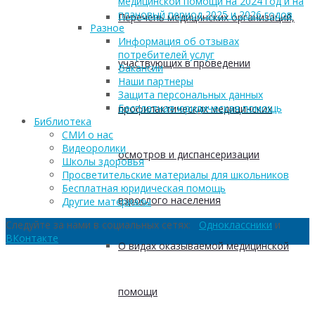
медицинской помощи на 2024 год и на
плановый период 2025 и 2026 годов
Перечень медицинских организаций,
Разное
Информация об отзывах
потребителей услуг
участвующих в проведении
Вакансии
Наши партнеры
Защита персональных данных
Бесплатная юридическая помощь
профилактических медицинских
Библиотека
СМИ о нас
Видеоролики
осмотров и диспансеризации
Школы здоровья
Просветительские материалы для школьников
Бесплатная юридическая помощь
взрослого населения
Другие материалы
Следуйте за нами в социальных сетях:
Одноклассники
и
ВКонтакте
О видах оказываемой медицинской
помощи