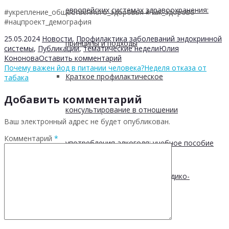
европейских системах здравоохранения:
#укрепление_общественного_здоровья #так_здорово
#нацпроект_демография
25.05.2024
Новости
,
Профилактика заболеваний эндокринной
принципы и подходы
системы
,
Публикации
,
тематические недели
Юлия
Кононова
Оставить комментарий
Почему важен йод в питании человека?
Неделя отказа от
Краткое профилактическое
табака
Добавить комментарий
консультирование в отношении
Ваш электронный адрес не будет опубликован.
Комментарий
*
употребления алкоголя: учебное пособие
ВОЗ для первичного звена медико-
санитарной помощи