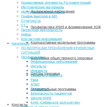
Нормативные документы РЦ компетенций
Методические материалы
Диспансерное наблюдение
Материалы и презентации
График выездов в МО
Отчетность
5 С
Профилактика ХНИЗ и формирование ЗОЖ
Проектная деятельность
Кейсы
Контактная информация
Корпоративные модельные программы
Населению
ПО ВОПРОСАМ ПРЕОДОЛЕНИЯ КРИЗИСНЫХ
СИТУАЦИЙ
Профилактика
укрепления общественного здоровья
Инфекционных заболеваний
Инсульта
Инфаркта
Центры здоровья
Сахарного диабета
Рака
ХОБЛ
Гепатита С
Муниципальные программы
Безопасность пациентов
Школа ХНИЗ
Клуб «Сибирское долголетие»
Контакты
Здоровый образ жизни