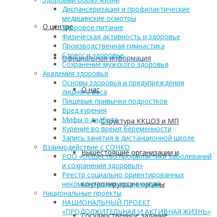
Диспансеризация и профилактические
медицинские осмотры
О центре
Здоровое питание
Физическая активность и здоровье
Производственная гимнастика
Стресс и здоровье
Официальная информация
Сохранение мужского здоровья
Академия здоровья
Основы здоровья и предупреждения
О нас
лишнего веса
Пищевые привычки подростков
Вред курения
Мифы о диабете
Структура ККЦОЗ и МП
Курение во время беременности
Запись занятия в дистанционной школе
Взаимодействие с СОНКО
Вышестоящие организации и
РОО «Общество профилактики заболеваний
и сохранения здоровья»
Реестр социально ориентированных
контролирующие органы
некоммерческих организаций
Национальные проекты
НАЦИОНАЛЬНЫЙ ПРОЕКТ
«ПРОДОЛЖИТЕЛЬНАЯ И АКТИВНАЯ ЖИЗНЬ»
Государственное задание