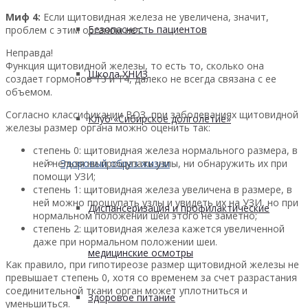
Миф 4:
Если щитовидная железа не увеличена, значит,
Безопасность пациентов
проблем с этим органом нет.
Неправда!
Функция щитовидной железы, то есть то, сколько она
Школа ХНИЗ
создает гормонов Т3 и Т4, далеко не всегда связана с ее
объемом.
Согласно классификации ВОЗ, при заболеваниях щитовидной
Клуб «Сибирское долголетие»
железы размер органа можно оценить так:
степень 0: щитовидная железа нормального размера, в
ней нельзя ни прощупать узлы, ни обнаружить их при
Здоровый образ жизни
помощи УЗИ;
степень 1: щитовидная железа увеличена в размере, в
ней можно прощупать узлы и увидеть их на УЗИ, но при
Диспансеризация и профилактические
нормальном положении шеи этого не заметно;
степень 2: щитовидная железа кажется увеличенной
даже при нормальном положении шеи.
медицинские осмотры
Как правило, при гипотиреозе размер щитовидной железы не
превышает степень 0, хотя со временем за счет разрастания
соединительной ткани орган может уплотниться и
Здоровое питание
уменьшиться.