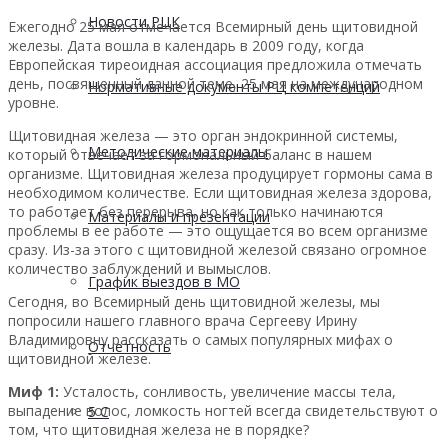
Новости РЦК
Ежегодно 25 мая отмечается Всемирный день щитовидной
железы. Дата вошла в календарь в 2009 году, когда
Европейская тиреоидная ассоциация предложила отмечать
день, посвященный данной теме, 25 мая на международном
Нормативные документы РЦ компетенций
уровне.
Щитовидная железа — это орган эндокринной системы,
Методические материалы
который отвечает за гормональный баланс в нашем
организме. Щитовидная железа продуцирует гормоны сама в
необходимом количестве. Если щитовидная железа здорова,
то работает без перерыва, но как только начинаются
Материалы и презентации
проблемы в ее работе — это ощущается во всем организме
сразу. Из-за этого с щитовидной железой связано огромное
количество заблуждений и вымыслов.
График выездов в МО
Сегодня, во Всемирный день щитовидной железы, мы
попросили нашего главного врача Сергееву Ирину
Владимировну рассказать о самых популярных мифах о
Отчетность
щитовидной железе.
Миф 1:
Усталость, сонливость, увеличение массы тела,
выпадение волос, ломкость ногтей всегда свидетельствуют о
5 С
том, что щитовидная железа не в порядке?