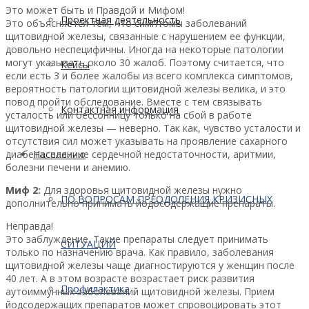
Это может быть и Правдой и Мифом!
Проектная деятельность
Это объясняется тем, что симптомы заболеваний
щитовидной железы, связанные с нарушением ее функции,
довольно неспецифичны. Иногда на некоторые патологии
могут указывать около 30 жалоб. Поэтому считается, что
Кейсы
если есть 3 и более жалобы из всего комплекса симптомов,
вероятность патологии щитовидной железы велика, и это
повод пройти обследование. Вместе с тем связывать
Контактная информация
усталость или бессонницу только на сбой в работе
щитовидной железы — неверно. Так как, чувство усталости и
отсутствия сил может указывать на проявление сахарного
диабета, наличие сердечной недостаточности, аритмии,
Населению
болезни печени и анемию.
Миф 2:
Для здоровья щитовидной железы нужно
ПО ВОПРОСАМ ПРЕОДОЛЕНИЯ КРИЗИСНЫХ
дополнительно принимать йодосодержащие препараты.
Неправда!
Это заблуждение. Такие препараты следует принимать
СИТУАЦИЙ
только по назначению врача. Как правило, заболевания
щитовидной железы чаще диагностируются у женщин после
40 лет. А в этом возрасте возрастает риск развития
Профилактика
аутоиммунных заболеваний щитовидной железы. Прием
йодсодержащих препаратов может спровоцировать этот