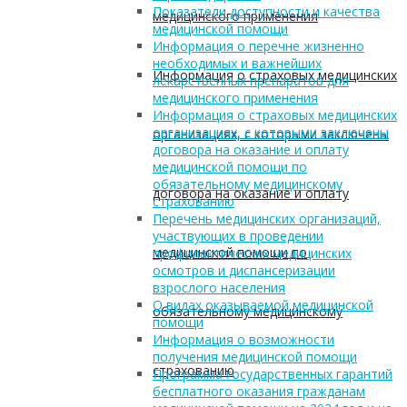
Показатели доступности и качества
медицинского применения
медицинской помощи
Информация о перечне жизненно
необходимых и важнейших
Информация о страховых медицинских
лекарственных препаратов для
медицинского применения
Информация о страховых медицинских
организациях, с которыми заключены
организациях, с которыми заключены
договора на оказание и оплату
медицинской помощи по
обязательному медицинскому
договора на оказание и оплату
страхованию
Перечень медицинских организаций,
участвующих в проведении
медицинской помощи по
профилактических медицинских
осмотров и диспансеризации
взрослого населения
О видах оказываемой медицинской
обязательному медицинскому
помощи
Информация о возможности
получения медицинской помощи
страхованию
Программа государственных гарантий
бесплатного оказания гражданам