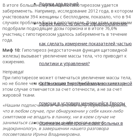
Ролики для врачей
В итоге большинству женщин с гипотиреозом удается
забеременеть. Например, исследование 2012 года, в котором
участвовали 394 женщины с бесплодием, показало, что в 94
случаях проблема была в гипотиреозе. Всем этим женщинам
Эффективность систем здравоохранения:
подобрали подходящие дозы гормона и в итоге 76,6%
участниц с гипотиреозом удалось забеременеть в течение
года.
как сделать измерение показателей частью
Миф 10:
Гипотиреоз (недостаточная функция щитовидной
железы) вызывает увеличение массы тела, что приводит к
ожирению.
политики и управления?
Неправда!
При гипотиреозе может отмечаться увеличение массы тела,
но не более чем на 3%, около 5 кг. Прибавка массы тела в
Организация первичной медико-санитарной
этом случае отмечается за счет отечности, а не за счет
жировой ткани.
помощи в условиях меняющейся Европы
«Нашим подписчикам и читателям хочу порекомендовать,
что в любом случае, при обнаружении у себя каких-либо
симптомов не впадать в панику, ни в коем случае не
заниматься самолечением, а обратится к врачу-
Оценка ведения хронических больных в
эндокринологу», в завершении нашего разговора
посоветовала Ирина Владимировна.