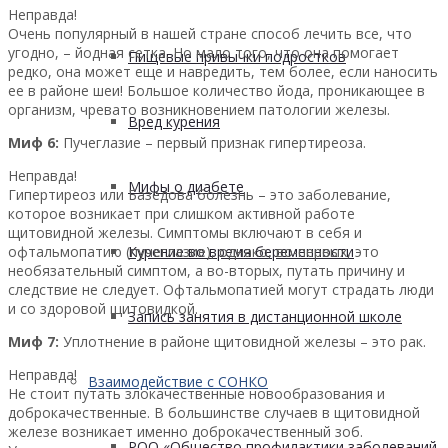
Неправда!
Очень популярный в нашей стране способ лечить все, что
угодно, – йодная сетка. Но мало того, что она помогает
Пищевые привычки подростков
редко, она может еще и навредить, тем более, если наносить
ее в районе шеи! Большое количество йода, проникающее в
организм, чревато возникновением патологии железы.
Вред курения
Миф 6:
Пучеглазие – первый признак гипертиреоза.
Неправда!
Мифы о диабете
Гипертиреоз или Базедова болезнь – это заболевание,
которое возникает при слишком активной работе
щитовидной железы. Симптомы включают в себя и
офтальмопатию (пучеглазие), однако, во-первых, это
Курение во время беременности
необязательный симптом, а во-вторых, путать причину и
следствие не следует. Офтальмопатией могут страдать люди
и со здоровой щитовидкой.
Запись занятия в дистанционной школе
Миф 7:
Уплотнение в районе щитовидной железы – это рак.
Неправда!
Взаимодействие с СОНКО
Не стоит путать злокачественные новообразования и
доброкачественные. В большинстве случаев в щитовидной
железе возникает именно доброкачественный зоб.
РОО «Общество профилактики заболеваний