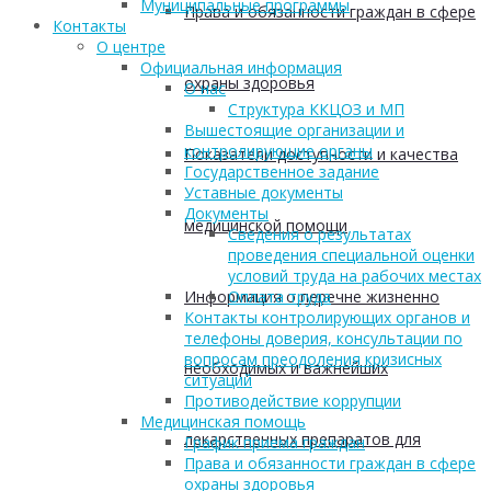
Муниципальные программы
Права и обязанности граждан в сфере
Контакты
О центре
Официальная информация
охраны здоровья
О нас
Структура ККЦОЗ и МП
Вышестоящие организации и
контролирующие органы
Показатели доступности и качества
Государственное задание
Уставные документы
Документы
медицинской помощи
Сведения о результатах
проведения специальной оценки
условий труда на рабочих местах
Информация о перечне жизненно
Оплата труда
Контакты контролирующих органов и
телефоны доверия, консультации по
вопросам преодоления кризисных
необходимых и важнейших
ситуаций
Противодействие коррупции
Медицинская помощь
лекарственных препаратов для
График приема граждан
Права и обязанности граждан в сфере
охраны здоровья