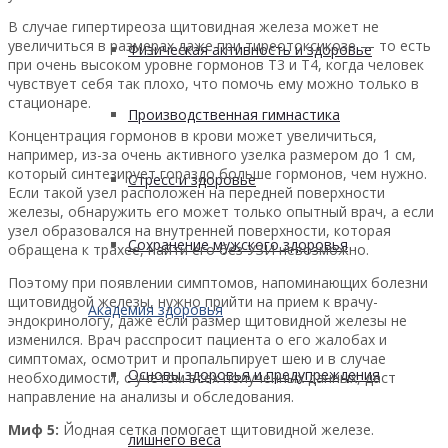
В случае гипертиреоза щитовидная железа может не
увеличиться в размерах даже при тиреотоксикозе — то есть
Физическая активность и здоровье
при очень высоком уровне гормонов Т3 и Т4, когда человек
чувствует себя так плохо, что помочь ему можно только в
стационаре.
Производственная гимнастика
Концентрация гормонов в крови может увеличиться,
например, из-за очень активного узелка размером до 1 см,
который синтезирует гораздо больше гормонов, чем нужно.
Стресс и здоровье
Если такой узел расположен на передней поверхности
железы, обнаружить его может только опытный врач, а если
узел образовался на внутренней поверхности, которая
Сохранение мужского здоровья
обращена к трахее, найти его без УЗИ невозможно.
Поэтому при появлении симптомов, напоминающих болезни
щитовидной железы, нужно прийти на прием к врачу-
Академия здоровья
эндокринологу, даже если размер щитовидной железы не
изменился. Врач расспросит пациента о его жалобах и
симптомах, осмотрит и пропальпирует шею и в случае
Основы здоровья и предупреждения
необходимости, с учетом всех полученных данных, даст
направление на анализы и обследования.
Миф 5:
Йодная сетка помогает щитовидной железе.
лишнего веса