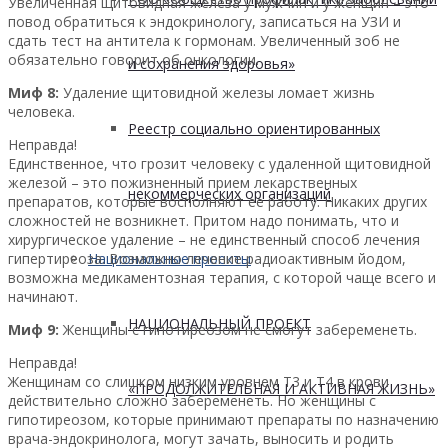
Увеличенная щитовидная железа у мужчин и у женщин – это
повод обратиться к эндокринологу, записаться на УЗИ и
сдать тест на антитела к гормонам. Увеличенный зоб не
обязательно говорит об онкологии.
и сохранения здоровья»
Миф 8:
Удаление щитовидной железы ломает жизнь
человека.
Реестр социально ориентированных
Неправда!
Единственное, что грозит человеку с удаленной щитовидной
железой – это пожизненный прием лекарственных
некоммерческих организаций
препаратов, которые восполняют ее работу. Никаких других
сложностей не возникнет. Притом надо понимать, что и
хирургическое удаление – не единственный способ лечения
гипертиреоза. Возможно лечение радиоактивным йодом,
Национальные проекты
возможна медикаментозная терапия, с которой чаще всего и
начинают.
НАЦИОНАЛЬНЫЙ ПРОЕКТ
Миф 9:
Женщины с гипотиреозом не смогут забеременеть.
Неправда!
Женщинам со слишком низким уровнем Т3 и Т4 в крови
«ПРОДОЛЖИТЕЛЬНАЯ И АКТИВНАЯ ЖИЗНЬ»
действительно сложно забеременеть. Но женщины с
гипотиреозом, которые принимают препараты по назначению
врача-эндокринолога, могут зачать, выносить и родить