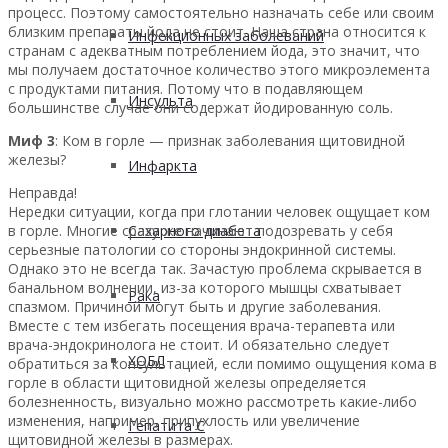
процесс. Поэтому самостоятельно назначать себе или своим
близким препараты йода не стоит. Наша страна относится к
Инфекционных заболеваний
странам с адекватным потреблением йода, это значит, что
мы получаем достаточное количество этого микроэлемента
с продуктами питания. Потому что в подавляющем
Инсульта
большинстве случае они содержат йодированную соль.
Миф 3
: Ком в горле — признак заболевания щитовидной
железы?
Инфаркта
Неправда!
Нередки ситуации, когда при глотании человек ощущает ком
в горле. Многие сразу же начинают подозревать у себя
Сахарного диабета
серьезные патологии со стороны эндокринной системы.
Однако это не всегда так. Зачастую проблема скрывается в
банальном волнении, из-за которого мышцы схватывает
Рака
спазмом. Причиной могут быть и другие заболевания.
Вместе с тем избегать посещения врача-терапевта или
врача-эндокринолога не стоит. И обязательно следует
ХОБЛ
обратиться за консультацией, если помимо ощущения кома в
горле в области щитовидной железы определяется
болезненность, визуально можно рассмотреть какие-либо
изменения, например, припухлость или увеличение
Гепатита С
щитовидной железы в размерах.