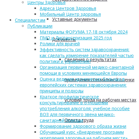
Центры Здоровья
Адреса Центров Здоровья
Мобильный Центр здоровья
Уставные документы
Cпециалистам
Публикации
Материалы ФОРУМА 17-18 октября 2024
ПМО и Диспансеризация 2025 год
Документы
Ролики для врачей
Эффективность систем здравоохранения:
как сделать измерение показателей частью
Сведения о результатах
политики и управления?
Организация первичной медико-санитарной
помощи в условиях меняющейся Европы
Оценка ведения хронических больных в
проведения специальной оценки
европейских системах здравоохранения:
принципы и подходы
Краткое профилактическое
условий труда на рабочих местах
консультирование в отношении
употребления алкоголя: учебное пособие
ВОЗ для первичного звена медико-
Оплата труда
санитарной помощи
Формирование здорового образа жизни
Обучающий курс «Внедрение программ
укрепления здоровья на рабочем месте»