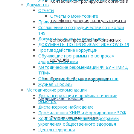
Контакты контролирующих органов и
Документы
Отчеты
Отчеты о мониторинге
телефоны доверия, консультации по
Приказы
Соглашение о сотрудничестве со школой
149
Документы по диспансеризации
вопросам преодоления кризисных
ДОКУМЕНТЫ ПО ПРОФИЛАКТИКЕ COVID-19
Противодействие коррупции
Обучающие программы по вопросам
ситуаций
здорового питания
Методические рекомендации ФГБУ «НМИЦ
ТПМ»
Обеспечение безопасности пациентов
Противодействие коррупции
Журнал «Профи»
Методические рекомендации
Диспансеризация и профилактические
Медицинская помощь
осмотры
Диспансерное наблюдение
Профилактика ХНИЗ и формирование ЗОЖ
График приема граждан
Корпоративные модельные программы
укрепления общественного здоровья
Центры здоровья