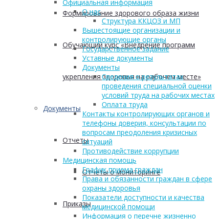
Официальная информация
О нас
Формирование здорового образа жизни
Структура ККЦОЗ и МП
Вышестоящие организации и
контролирующие органы
Обучающий курс «Внедрение программ
Государственное задание
Уставные документы
Документы
укрепления здоровья на рабочем месте»
Сведения о результатах
проведения специальной оценки
условий труда на рабочих местах
Оплата труда
Документы
Контакты контролирующих органов и
телефоны доверия, консультации по
вопросам преодоления кризисных
Отчеты
ситуаций
Противодействие коррупции
Медицинская помощь
График приема граждан
Отчеты о мониторинге
Права и обязанности граждан в сфере
охраны здоровья
Показатели доступности и качества
Приказы
медицинской помощи
Информация о перечне жизненно