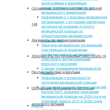
необходимых и важнейших
лекарственных препаратов для
Соглашение о сотрудничестве со школой
медицинского применения
Информация о страховых медицинских
организациях, с которыми заключены
149
договора на оказание и оплату
медицинской помощи по
обязательному медицинскому
Документы по диспансеризации
страхованию
Перечень медицинских организаций,
участвующих в проведении
профилактических медицинских
ДОКУМЕНТЫ ПО ПРОФИЛАКТИКЕ COVID-19
осмотров и диспансеризации
взрослого населения
О видах оказываемой медицинской
Противодействие коррупции
помощи
Информация о возможности
получения медицинской помощи
Программа государственных гарантий
Обучающие программы по вопросам
бесплатного оказания гражданам
медицинской помощи на 2024 год и на
плановый период 2025 и 2026 годов
здорового питания
Разное