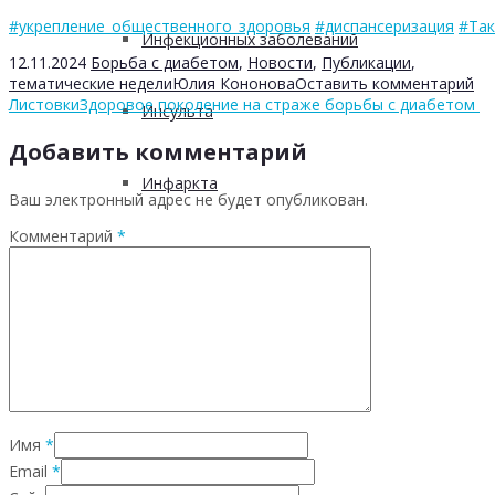
#укрепление_общественного_здоровья
#диспансеризация
#Так
Инфекционных заболеваний
12.11.2024
Борьба с диабетом
,
Новости
,
Публикации
,
тематические недели
Юлия Кононова
Оставить комментарий
Листовки
Здоровое поколение на страже борьбы с диабетом
Инсульта
Добавить комментарий
Инфаркта
Ваш электронный адрес не будет опубликован.
Комментарий
*
Сахарного диабета
Рака
ХОБЛ
Имя
*
Гепатита С
Email
*