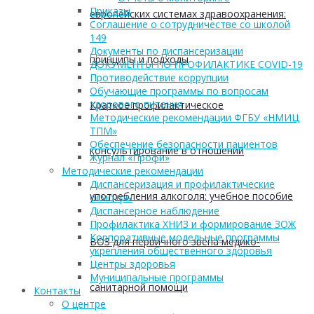
Приказы
европейских системах здравоохранения:
Соглашение о сотрудничестве со школой
149
Документы по диспансеризации
принципы и подходы
ДОКУМЕНТЫ ПО ПРОФИЛАКТИКЕ COVID-19
Противодействие коррупции
Обучающие программы по вопросам
здорового питания
Краткое профилактическое
Методические рекомендации ФГБУ «НМИЦ
ТПМ»
Обеспечение безопасности пациентов
консультирование в отношении
Журнал «Профи»
Методические рекомендации
Диспансеризация и профилактические
употребления алкоголя: учебное пособие
осмотры
Диспансерное наблюдение
Профилактика ХНИЗ и формирование ЗОЖ
Корпоративные модельные программы
ВОЗ для первичного звена медико-
укрепления общественного здоровья
Центры здоровья
Муниципальные программы
санитарной помощи
Контакты
О центре