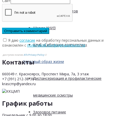
Сайт
Безопасность пациентов
Школа ХНИЗ
Я даю
согласие
на обработку персональных данных и
Клуб «Сибирское долголетие»
ознакомлен с
политикой конфиденциальности
доступен плагин
ATs Privacy Policy
©
Контакты
Здоровый образ жизни
660049 г. Красноярск, Проспект Мира, 7а, 3 этаж
Диспансеризация и профилактические
+7 (391) 212-38-38
krascmp@yandex.ru
медицинские осмотры
График работы
Здоровое питание
Понедельник с 9.00 до 18.00