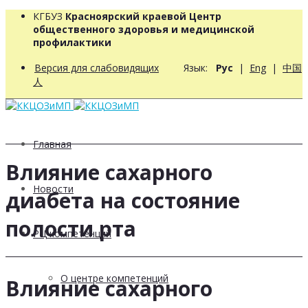
КГБУЗ
Красноярский краевой Центр
общественного здоровья и медицинской
профилактики
Версия для слабовидящих
Язык:
Рус
|
Eng
|
中国
人
Главная
Влияние сахарного
Новости
диабета на состояние
полости рта
РЦ компетенций
О центре компетенций
Влияние сахарного