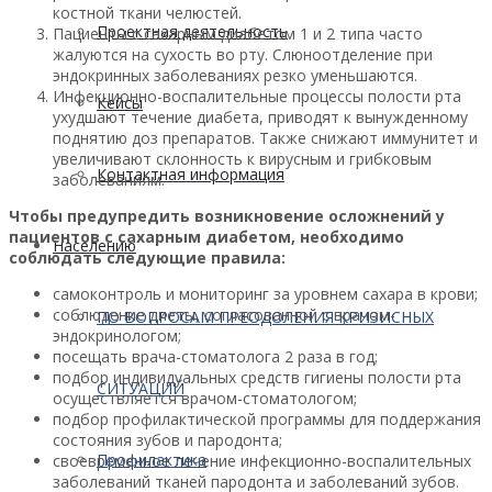
костной ткани челюстей.
Проектная деятельность
Пациенты с сахарным диабетом 1 и 2 типа часто
жалуются на сухость во рту. Слюноотделение при
эндокринных заболеваниях резко уменьшаются.
Инфекционно-воспалительные процессы полости рта
Кейсы
ухудшают течение диабета, приводят к вынужденному
поднятию доз препаратов. Также снижают иммунитет и
увеличивают склонность к вирусным и грибковым
Контактная информация
заболеваниям.
Чтобы предупредить возникновение осложнений у
пациентов с сахарным диабетом, необходимо
Населению
соблюдать следующие правила:
cамоконтроль и мониторинг за уровнем сахара в крови;
соблюдение диеты, согласованной с врачом-
ПО ВОПРОСАМ ПРЕОДОЛЕНИЯ КРИЗИСНЫХ
эндокринологом;
посещать врача-стоматолога 2 раза в год;
подбор индивидуальных средств гигиены полости рта
СИТУАЦИЙ
осуществляется врачом-стоматологом;
подбор профилактической программы для поддержания
состояния зубов и пародонта;
Профилактика
своевременное лечение инфекционно-воспалительных
заболеваний тканей пародонта и заболеваний зубов.