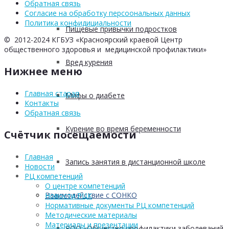
Обратная связь
Согласие на обработку персоональных данных
Политика конфидициальности
Пищевые привычки подростков
© 2012-2024 КГБУЗ «Красноярский краевой Центр
общественного здоровья и медицинской профилактики»
Вред курения
Нижнее меню
Главная старая
Мифы о диабете
Контакты
Обратная связь
Курение во время беременности
Счётчик посещаемости
Главная
Запись занятия в дистанционной школе
Новости
РЦ компетенций
О центре компетенций
Взаимодействие с СОНКО
Новости РЦК
Нормативные документы РЦ компетенций
Методические материалы
Материалы и презентации
РОО «Общество профилактики заболеваний