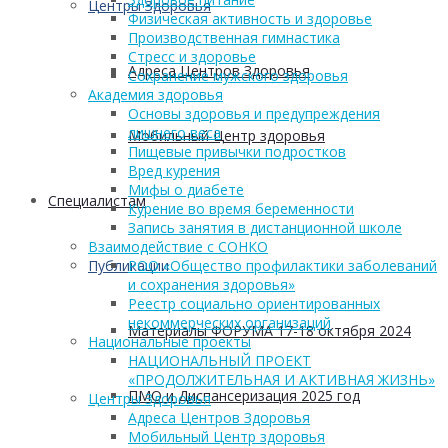
Центры Здоровья
Физическая активность и здоровье
Производственная гимнастика
Стресс и здоровье
Адреса Центров Здоровья
Сохранение мужского здоровья
Академия здоровья
Основы здоровья и предупреждения
лишнего веса
Мобильный Центр здоровья
Пищевые привычки подростков
Вред курения
Мифы о диабете
Cпециалистам
Курение во время беременности
Запись занятия в дистанционной школе
Взаимодействие с СОНКО
Публикации
РОО «Общество профилактики заболеваний
и сохранения здоровья»
Реестр социально ориентированных
некоммерческих организаций
Материалы ФОРУМА 17-18 октября 2024
Национальные проекты
НАЦИОНАЛЬНЫЙ ПРОЕКТ
«ПРОДОЛЖИТЕЛЬНАЯ И АКТИВНАЯ ЖИЗНЬ»
ПМО и Диспансеризация 2025 год
Центры Здоровья
Адреса Центров Здоровья
Мобильный Центр здоровья