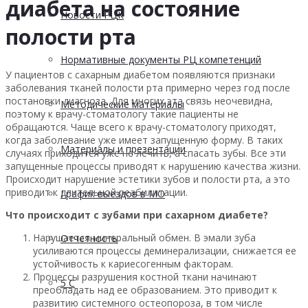
диабета на состояние
Новости РЦК
полости рта
Нормативные документы РЦ компетенций
У пациентов с сахарным диабетом появляются признаки
заболевания тканей полости рта примерно через год после
постановки диагноза. Для многих эта связь неочевидна,
Методические материалы
поэтому к врачу-стоматологу такие пациенты не
обращаются. Чаще всего к врачу-стоматологу приходят,
когда заболевание уже имеет запущенную форму. В таких
Материалы и презентации
случаях приходится уже не лечить, а спасать зубы. Все эти
запущенные процессы приводят к нарушению качества жизни.
Происходит нарушение эстетики зубов и полости рта, а это
приводит к длительной реабилитации.
График выездов в МО
Что происходит с зубами при сахарном диабете?
Нарушается минеральный обмен. В эмали зуба
Отчетность
усиливаются процессы деминерализации, снижается ее
устойчивость к кариесогенным факторам.
Процессы разрушения костной ткани начинают
5 С
преобладать над ее образованием. Это приводит к
развитию системного остеопороза, в том числе