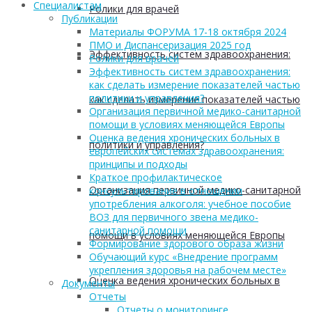
Cпециалистам
Ролики для врачей
Публикации
Материалы ФОРУМА 17-18 октября 2024
ПМО и Диспансеризация 2025 год
Эффективность систем здравоохранения:
Ролики для врачей
Эффективность систем здравоохранения:
как сделать измерение показателей частью
политики и управления?
как сделать измерение показателей частью
Организация первичной медико-санитарной
помощи в условиях меняющейся Европы
Оценка ведения хронических больных в
политики и управления?
европейских системах здравоохранения:
принципы и подходы
Краткое профилактическое
Организация первичной медико-санитарной
консультирование в отношении
употребления алкоголя: учебное пособие
ВОЗ для первичного звена медико-
санитарной помощи
помощи в условиях меняющейся Европы
Формирование здорового образа жизни
Обучающий курс «Внедрение программ
укрепления здоровья на рабочем месте»
Оценка ведения хронических больных в
Документы
Отчеты
Отчеты о мониторинге