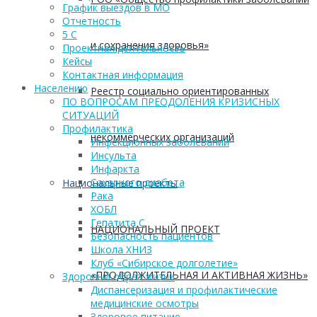
График выездов в МО
Отчетность
5 С
и сохранения здоровья»
Проектная деятельность
Кейсы
Контактная информация
Населению
Реестр социально ориентированных
ПО ВОПРОСАМ ПРЕОДОЛЕНИЯ КРИЗИСНЫХ
СИТУАЦИЙ
Профилактика
некоммерческих организаций
Инфекционных заболеваний
Инсульта
Инфаркта
Сахарного диабета
Национальные проекты
Рака
ХОБЛ
Гепатита С
НАЦИОНАЛЬНЫЙ ПРОЕКТ
Безопасность пациентов
Школа ХНИЗ
Клуб «Сибирское долголетие»
«ПРОДОЛЖИТЕЛЬНАЯ И АКТИВНАЯ ЖИЗНЬ»
Здоровый образ жизни
Диспансеризация и профилактические
медицинские осмотры
Здоровое питание