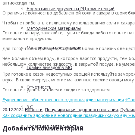
антиоксиданты.
Нормативные документы РЦ компетенций
Ограничьте количество добавленной соли и сахара в своих блю
Чтобы не прибегать к излишнему использованию соли и сахара
Методические материалы
Готовьте на пару, запекайте, тушите блюда либо готовьте на
минералов в продуктах.
Материалы и презентации
Для того, чтобы при варке сохранить больше полезных вещест
Чем больше объём воды, в котором варятся продукты, тем бо
небольшом количестве жидкости, в закрытой посуде, на умерен
График выездов в МО
При готовке в сезон недоступных овощей используйте замор
вкуса. В свою очередь, многие магазинные свежие овощи могу
Отчетность
Готовьте с удовольствием и следите за здоровьем!
#укрепление_общественного_здоровья
#диспансеризация
#Так
5 С
20.12.2024
Новости
,
Популяризация здорового питания
,
Публик
Как сохранить здоровье в новогодние праздники?
Какую еду же
Проектная деятельность
Добавить комментарий