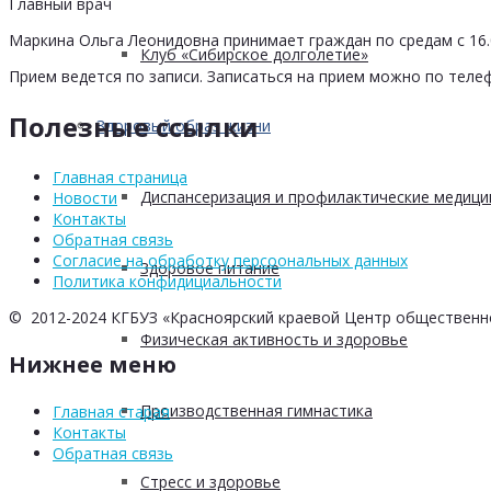
Главный врач
Маркина Ольга Леонидовна принимает граждан по средам с 16.0
Клуб «Сибирское долголетие»
Прием ведется по записи. Записаться на прием можно по телеф
Полезные ссылки
Здоровый образ жизни
Главная страница
Диспансеризация и профилактические медици
Новости
Контакты
Обратная связь
Согласие на обработку персоональных данных
Здоровое питание
Политика конфидициальности
© 2012-2024 КГБУЗ «Красноярский краевой Центр общественн
Физическая активность и здоровье
Нижнее меню
Производственная гимнастика
Главная старая
Контакты
Обратная связь
Стресс и здоровье