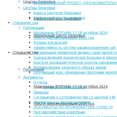
Центры Здоровья
НАЦИОНАЛЬНЫЙ ПРОЕКТ «ПРОДОЛЖИТЕЛЬН
Центры Здоровья
Адреса Центров Здоровья
Мобильный Центр здоровья
Адреса Центров Здоровья
Cпециалистам
Публикации
Материалы ФОРУМА 17-18 октября 2024
Мобильный Центр здоровья
ПМО и Диспансеризация 2025 год
Ролики для врачей
Эффективность систем здравоохранения: как 
Cпециалистам
Организация первичной медико-санитарной 
Оценка ведения хронических больных в европ
Краткое профилактическое консультирование
Формирование здорового образа жизни
Публикации
Обучающий курс «Внедрение программ укрепл
Документы
Отчеты
Материалы ФОРУМА 17-18 октября 2024
Отчеты о мониторинге
Приказы
Соглашение о сотрудничестве со школой 149
Документы по диспансеризации
ПМО и Диспансеризация 2025 год
ДОКУМЕНТЫ ПО ПРОФИЛАКТИКЕ COVID-19
Противодействие коррупции
Обучающие программы по вопросам здоровог