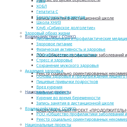
Рака
ХОБЛ
Гепатита С
Безопасность пациентов
Запись занятия в дистанционной школе
Школа ХНИЗ
Клуб «Сибирское долголетие»
Здоровый образ жизни
Взаимодействие с СОНКО
Диспансеризация и профилактические медици
Здоровое питание
Физическая активность и здоровье
Производственная гимнастика
РОО «Общество профилактики заболеваний и
Стресс и здоровье
Сохранение мужского здоровья
Академия здоровья
Реестр социально ориентированных некоммер
Основы здоровья и предупреждения лишнего 
Пищевые привычки подростков
Вред курения
Национальные проекты
Мифы о диабете
Курение во время беременности
Запись занятия в дистанционной школе
Взаимодействие с СОНКО
НАЦИОНАЛЬНЫЙ ПРОЕКТ «ПРОДОЛЖИТЕЛЬН
РОО «Общество профилактики заболеваний и
Реестр социально ориентированных некоммер
Национальные проекты