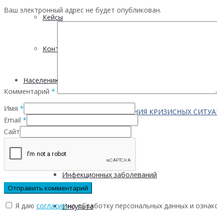
Ваш электронный адрес не будет опубликован.
Кейсы
Контактная информация
Населению
Комментарий
*
Имя
*
ПО ВОПРОСАМ ПРЕОДОЛЕНИЯ КРИЗИСНЫХ СИТУ
Email
*
Сайт
Профилактика
Инфекционных заболеваний
Я даю
согласие
на обработку персональных данных и ознак
Инсульта