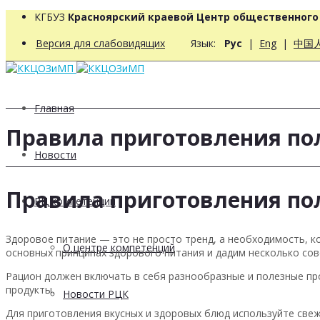
КГБУЗ
Красноярский краевой Центр общественног
Версия для слабовидящих
Язык:
Рус
|
Eng
|
中国
Главная
Правила приготовления по
Новости
Правила приготовления по
РЦ компетенций
Здоровое питание — это не просто тренд, а необходимость, 
О центре компетенций
основных принципах здорового питания и дадим несколько сов
Рацион должен включать в себя разнообразные и полезные про
продукты.
Новости РЦК
Для приготовления вкусных и здоровых блюд используйте све