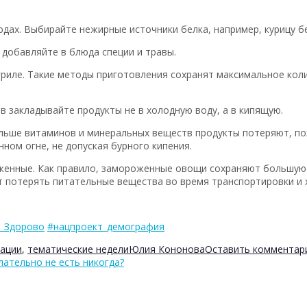
дах. Выбирайте нежирные источники белка, например, курицу бе
 добавляйте в блюда специи и травы.
 гриле. Такие методы приготовления сохранят максимальное кол
в закладывайте продукты не в холодную воду, а в кипящую.
льше витаминов и минеральных веществ продукты потеряют, по
ном огне, не допуская бурного кипения.
оженные. Как правило, замороженные овощи сохраняют большую
т потерять питательные вещества во время транспортировки и 
_Здорово
#нацпроект_демография
ации
,
тематические недели
Юлия Кононова
Оставить комментар
лательно не есть никогда?