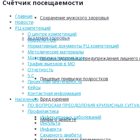
Счётчик посещаемости
Главная
Сохранение мужского здоровья
Новости
РЦ компетенций
О центре компетенций
Академия здоровья
Новости РЦК
Нормативные документы РЦ компетенций
Методические материалы
Материалы и презентации
Основы здоровья и предупреждения лишнего 
График выездов в МО
Отчетность
5 С
Пищевые привычки подростков
Проектная деятельность
Кейсы
Контактная информация
Вред курения
Населению
ПО ВОПРОСАМ ПРЕОДОЛЕНИЯ КРИЗИСНЫХ СИТУ
Профилактика
Инфекционных заболеваний
Мифы о диабете
Инсульта
Инфаркта
Сахарного диабета
Курение во время беременности