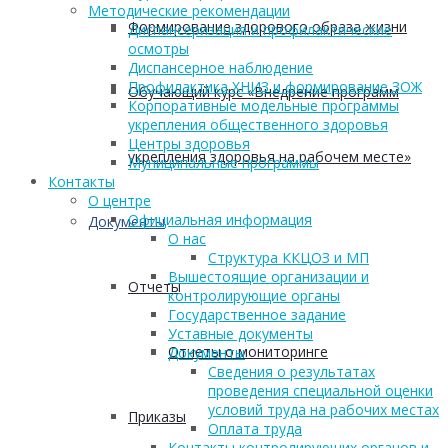
Методические рекомендации
Формирование здорового образа жизни
Диспансеризация и профилактические
осмотры
Диспансерное наблюдение
Профилактика ХНИЗ и формирование ЗОЖ
Обучающий курс «Внедрение программ
Корпоративные модельные программы
укрепления общественного здоровья
Центры здоровья
укрепления здоровья на рабочем месте»
Муниципальные программы
Контакты
О центре
Официальная информация
Документы
О нас
Структура ККЦОЗ и МП
Вышестоящие организации и
Отчеты
контролирующие органы
Государственное задание
Уставные документы
Отчеты о мониторинге
Документы
Сведения о результатах
проведения специальной оценки
условий труда на рабочих местах
Приказы
Оплата труда
Контакты контролирующих органов и