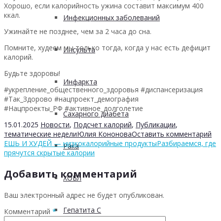
Хорошо, если калорийность ужина составит максимум 400
ккал.
Инфекционных заболеваний
Ужинайте не позднее, чем за 2 часа до сна.
Помните, худеем мы только тогда, когда у нас есть дефицит
Инсульта
калорий.
Будьте здоровы!
Инфаркта
#укрепление_общественного_здоровья #диспансеризация
#Так_Здорово #нацпроект_демография
#Нацпроекты_РФ #активное_долголетие
Сахарного диабета
15.01.2025
Новости
,
Подсчет калорий
,
Публикации
,
тематические недели
Юлия Кононова
Оставить комментарий
ЕШЬ И ХУДЕЙ — низкокалорийные продукты
Разбираемся, где
Рака
прячутся скрытые калории
Добавить комментарий
ХОБЛ
Ваш электронный адрес не будет опубликован.
Гепатита С
Комментарий
*