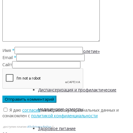
Безопасность пациентов
Школа ХНИЗ
Имя
*
Клуб «Сибирское долголетие»
Email
*
Сайт
Здоровый образ жизни
Диспансеризация и профилактические
медицинские осмотры
Я даю
согласие
на обработку персональных данных и
ознакомлен с
политикой конфиденциальности
доступен плагин
ATs Privacy Policy
©
Здоровое питание