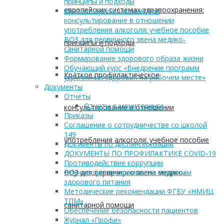
принципы и подходы
европейских системах здравоохранения:
Краткое профилактическое
консультирование в отношении
употребления алкоголя: учебное пособие
ВОЗ для первичного звена медико-
принципы и подходы
санитарной помощи
Формирование здорового образа жизни
Обучающий курс «Внедрение программ
Краткое профилактическое
укрепления здоровья на рабочем месте»
Документы
Отчеты
Отчеты о мониторинге
консультирование в отношении
Приказы
Соглашение о сотрудничестве со школой
149
употребления алкоголя: учебное пособие
Документы по диспансеризации
ДОКУМЕНТЫ ПО ПРОФИЛАКТИКЕ COVID-19
Противодействие коррупции
ВОЗ для первичного звена медико-
Обучающие программы по вопросам
здорового питания
Методические рекомендации ФГБУ «НМИЦ
ТПМ»
санитарной помощи
Обеспечение безопасности пациентов
Журнал «Профи»