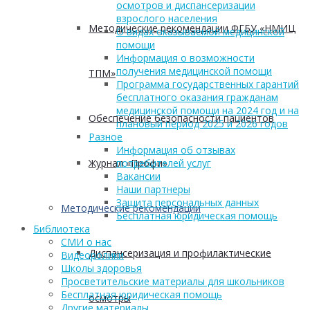
осмотров и диспансеризации
взрослого населения
Методические рекомендации ФГБУ «НМИЦ
О видах оказываемой медицинской
помощи
Информация о возможности
получения медицинской помощи
ТПМ»
Программа государственных гарантий
бесплатного оказания гражданам
медицинской помощи на 2024 год и на
Обеспечение безопасности пациентов
плановый период 2025 и 2026 годов
Разное
Информация об отзывах
Журнал «Профи»
потребителей услуг
Вакансии
Наши партнеры
Защита персональных данных
Методические рекомендации
Бесплатная юридическая помощь
Библиотека
СМИ о нас
Диспансеризация и профилактические
Видеоролики
Школы здоровья
Просветительские материалы для школьников
Бесплатная юридическая помощь
осмотры
Другие материалы