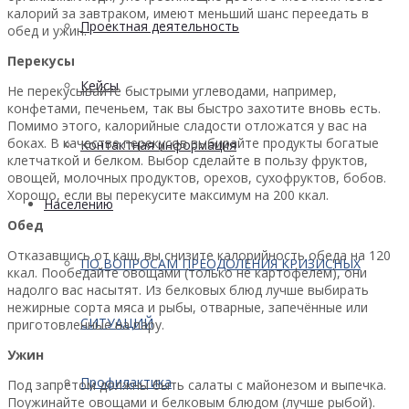
калорий за завтраком, имеют меньший шанс переедать в
Проектная деятельность
обед и ужин.
Перекусы
Кейсы
Не перекусывайте быстрыми углеводами, например,
конфетами, печеньем, так вы быстро захотите вновь есть.
Помимо этого, калорийные сладости отложатся у вас на
боках. В качестве перекусов выбирайте продукты богатые
Контактная информация
клетчаткой и белком. Выбор сделайте в пользу фруктов,
овощей, молочных продуктов, орехов, сухофруктов, бобов.
Хорошо, если вы перекусите максимум на 200 ккал.
Населению
Обед
Отказавшись от каш, вы снизите калорийность обеда на 120
ПО ВОПРОСАМ ПРЕОДОЛЕНИЯ КРИЗИСНЫХ
ккал. Пообедайте овощами (только не картофелем), они
надолго вас насытят. Из белковых блюд лучше выбирать
нежирные сорта мяса и рыбы, отварные, запечённые или
СИТУАЦИЙ
приготовленные на пару.
Ужин
Профилактика
Под запретом должны быть салаты с майонезом и выпечка.
Поужинайте овощами и белковым блюдом (лучше рыбой).