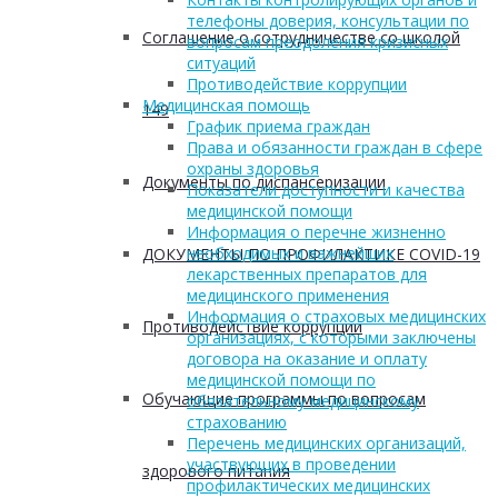
телефоны доверия, консультации по
Соглашение о сотрудничестве со школой
вопросам преодоления кризисных
ситуаций
Противодействие коррупции
Медицинская помощь
149
График приема граждан
Права и обязанности граждан в сфере
охраны здоровья
Документы по диспансеризации
Показатели доступности и качества
медицинской помощи
Информация о перечне жизненно
необходимых и важнейших
ДОКУМЕНТЫ ПО ПРОФИЛАКТИКЕ COVID-19
лекарственных препаратов для
медицинского применения
Информация о страховых медицинских
Противодействие коррупции
организациях, с которыми заключены
договора на оказание и оплату
медицинской помощи по
Обучающие программы по вопросам
обязательному медицинскому
страхованию
Перечень медицинских организаций,
участвующих в проведении
здорового питания
профилактических медицинских