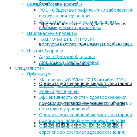
Ролики для врачей
Взаимодействие с СОНКО
РОО «Общество профилактики заболеваний
и сохранения здоровья»
Реестр социально ориентированных
Эффективность систем здравоохранения:
некоммерческих организаций
Национальные проекты
НАЦИОНАЛЬНЫЙ ПРОЕКТ
как сделать измерение показателей частью
«ПРОДОЛЖИТЕЛЬНАЯ И АКТИВНАЯ ЖИЗНЬ»
Центры Здоровья
Адреса Центров Здоровья
Мобильный Центр здоровья
политики и управления?
Cпециалистам
Публикации
Материалы ФОРУМА 17-18 октября 2024
Организация первичной медико-санитарной
ПМО и Диспансеризация 2025 год
Ролики для врачей
Эффективность систем здравоохранения:
как сделать измерение показателей частью
помощи в условиях меняющейся Европы
политики и управления?
Организация первичной медико-санитарной
помощи в условиях меняющейся Европы
Оценка ведения хронических больных в
Оценка ведения хронических больных в
европейских системах здравоохранения: