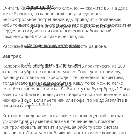
Новости РЦК
Считать калории? Да ну, это сложно, — скажите вы. На деле
же всё просто, а главное полезно для здоровья.
Бесконтрольное потребление еды приводит к появлению
избыточного веса и ожирению, а это факторы риска развития
Нормативные документы РЦ компетенций
сердечно-сосудистых и онкологических заболеваний,
сахарного диабета, а также бесплодия.
Методические материалы
Рассказываем, как снизить калорийность рациона.
Завтрак
Материалы и презентации
Калорийность завтрака можно снизить практически на 200
ккал, если убрать сливочное масло. Советуем, к примеру,
яичницу готовить на сковороде с тефлоновым покрытием,
тогда масло вам не понадобится. Кашу тоже можно легко
График выездов в МО
есть без сливочного масла. Любите с утра бутерброды? Тогда
вместо колбасы используйте отварное или запечённое мясо,
нежирный сыр. Если пьёте чай или кофе, то не добавляйте в
Отчетность
напитки сахар.
Кстати, исследования показали, что полноценный завтрак
ускоряет работу метаболизма в течение дня, помогая
5 С
контролировать аппетит и улучшая работу всех систем
организма. Люди, употребляющие достаточное количество