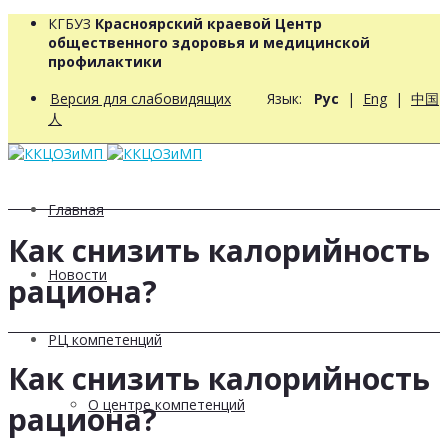
КГБУЗ
Красноярский краевой Центр
общественного здоровья и медицинской
профилактики
Версия для слабовидящих
Язык:
Рус
|
Eng
|
中国
人
Главная
Как снизить калорийность
Новости
рациона?
РЦ компетенций
Как снизить калорийность
О центре компетенций
рациона?