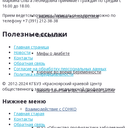
Маркина Ольга Леонидовна принимает граждан по средам с
16.00 до 18.00.
Прием ведется по записи. Записаться на прием можно по
Пищевые привычки подростков
телефону +7 (391) 212-38-38
Полезные ссылки
Вред курения
Главная страница
Новости
Мифы о диабете
Контакты
Обратная связь
Согласие на обработку персоональных данных
Курение во время беременности
Политика конфидициальности
© 2012-2024 КГБУЗ «Красноярский краевой Центр
общественного здоровья и медицинской профилактики»
Запись занятия в дистанционной школе
Нижнее меню
Взаимодействие с СОНКО
Главная старая
Контакты
Обратная связь
РОО «Общество профилактики заболеваний