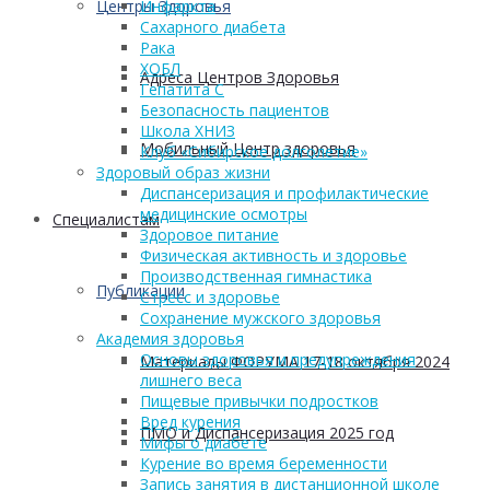
Центры Здоровья
Инфаркта
Сахарного диабета
Рака
ХОБЛ
Адреса Центров Здоровья
Гепатита С
Безопасность пациентов
Школа ХНИЗ
Мобильный Центр здоровья
Клуб «Сибирское долголетие»
Здоровый образ жизни
Диспансеризация и профилактические
медицинские осмотры
Cпециалистам
Здоровое питание
Физическая активность и здоровье
Производственная гимнастика
Публикации
Стресс и здоровье
Сохранение мужского здоровья
Академия здоровья
Основы здоровья и предупреждения
Материалы ФОРУМА 17-18 октября 2024
лишнего веса
Пищевые привычки подростков
Вред курения
ПМО и Диспансеризация 2025 год
Мифы о диабете
Курение во время беременности
Запись занятия в дистанционной школе