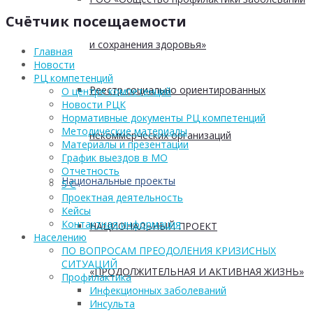
Счётчик посещаемости
и сохранения здоровья»
Главная
Новости
РЦ компетенций
Реестр социально ориентированных
О центре компетенций
Новости РЦК
Нормативные документы РЦ компетенций
Методические материалы
некоммерческих организаций
Материалы и презентации
График выездов в МО
Отчетность
Национальные проекты
5 С
Проектная деятельность
Кейсы
Контактная информация
НАЦИОНАЛЬНЫЙ ПРОЕКТ
Населению
ПО ВОПРОСАМ ПРЕОДОЛЕНИЯ КРИЗИСНЫХ
СИТУАЦИЙ
«ПРОДОЛЖИТЕЛЬНАЯ И АКТИВНАЯ ЖИЗНЬ»
Профилактика
Инфекционных заболеваний
Инсульта