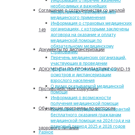
Информация о перечне жизненно
необходимых и важнейших
Соглашение о сотрудничестве со школой
лекарственных препаратов для
медицинского применения
Информация о страховых медицинских
организациях, с которыми заключены
149
договора на оказание и оплату
медицинской помощи по
обязательному медицинскому
Документы по диспансеризации
страхованию
Перечень медицинских организаций,
участвующих в проведении
ДОКУМЕНТЫ ПО ПРОФИЛАКТИКЕ COVID-19
профилактических медицинских
осмотров и диспансеризации
взрослого населения
О видах оказываемой медицинской
Противодействие коррупции
помощи
Информация о возможности
получения медицинской помощи
Обучающие программы по вопросам
Программа государственных гарантий
бесплатного оказания гражданам
медицинской помощи на 2024 год и на
плановый период 2025 и 2026 годов
здорового питания
Разное