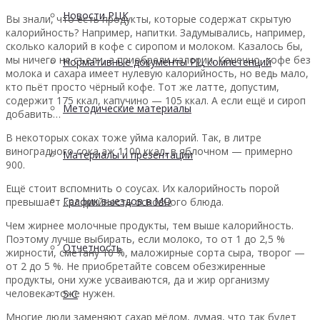
Новости РЦК
Вы знали, что есть продукты, которые содержат скрытую
калорийность? Например, напитки. Задумывались, например,
сколько калорий в кофе с сиропом и молоком. Казалось бы,
мы ничего не съели, а приобрели калории. Конечно, кофе без
Нормативные документы РЦ компетенций
молока и сахара имеет нулевую калорийность, но ведь мало,
кто пьёт просто чёрный кофе. Тот же латте, допустим,
содержит 175 ккал, капучино — 105 ккал. А если ещё и сироп
Методические материалы
добавить…
В некоторых соках тоже уйма калорий. Так, в литре
виноградного сока аж 1100 ккал, в яблочном — примерно
Материалы и презентации
900.
Ещё стоит вспомнить о соусах. Их калорийность порой
График выездов в МО
превышает калорийность основного блюда.
Чем жирнее молочные продукты, тем выше калорийность.
Поэтому лучше выбирать, если молоко, то от 1 до 2,5 %
Отчетность
жирности, сметану 10 %, маложирные сорта сыра, творог —
от 2 до 5 %. Не приобретайте совсем обезжиренные
продукты, они хуже усваиваются, да и жир организму
человека тоже нужен.
5 С
Многие люди заменяют сахар мёдом, думая, что так будет