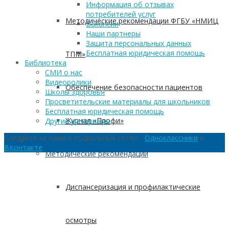
Информация об отзывах
потребителей услуг
Методические рекомендации ФГБУ «НМИЦ
Вакансии
Наши партнеры
Защита персональных данных
Бесплатная юридическая помощь
ТПМ»
Библиотека
СМИ о нас
Видеоролики
Обеспечение безопасности пациентов
Школы здоровья
Просветительские материалы для школьников
Бесплатная юридическая помощь
Журнал «Профи»
Другие материалы
Следуйте за нами в социальных сетях:
Одноклассники
и
ВКонтакте
Методические рекомендации
Диспансеризация и профилактические
осмотры