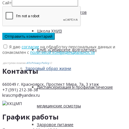
Сайт
Безопасность пациентов
Школа ХНИЗ
Я даю
согласие
на обработку персональных данных и
Клуб «Сибирское долголетие»
ознакомлен с
политикой конфиденциальности
доступен плагин
ATs Privacy Policy
©
Здоровый образ жизни
Контакты
660049 г. Красноярск, Проспект Мира, 7а, 3 этаж
Диспансеризация и профилактические
+7 (391) 212-38-38
krascmp@yandex.ru
медицинские осмотры
График работы
Здоровое питание