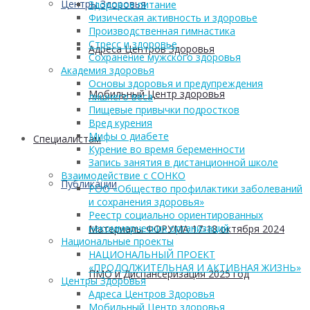
Центры Здоровья
Здоровое питание
Физическая активность и здоровье
Производственная гимнастика
Стресс и здоровье
Адреса Центров Здоровья
Сохранение мужского здоровья
Академия здоровья
Основы здоровья и предупреждения
Мобильный Центр здоровья
лишнего веса
Пищевые привычки подростков
Вред курения
Мифы о диабете
Cпециалистам
Курение во время беременности
Запись занятия в дистанционной школе
Взаимодействие с СОНКО
Публикации
РОО «Общество профилактики заболеваний
и сохранения здоровья»
Реестр социально ориентированных
некоммерческих организаций
Материалы ФОРУМА 17-18 октября 2024
Национальные проекты
НАЦИОНАЛЬНЫЙ ПРОЕКТ
«ПРОДОЛЖИТЕЛЬНАЯ И АКТИВНАЯ ЖИЗНЬ»
ПМО и Диспансеризация 2025 год
Центры Здоровья
Адреса Центров Здоровья
Мобильный Центр здоровья