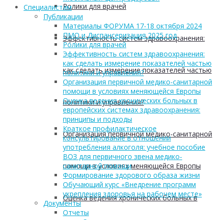
Ролики для врачей
Cпециалистам
Публикации
Материалы ФОРУМА 17-18 октября 2024
ПМО и Диспансеризация 2025 год
Эффективность систем здравоохранения:
Ролики для врачей
Эффективность систем здравоохранения:
как сделать измерение показателей частью
как сделать измерение показателей частью
политики и управления?
Организация первичной медико-санитарной
помощи в условиях меняющейся Европы
Оценка ведения хронических больных в
политики и управления?
европейских системах здравоохранения:
принципы и подходы
Краткое профилактическое
Организация первичной медико-санитарной
консультирование в отношении
употребления алкоголя: учебное пособие
ВОЗ для первичного звена медико-
помощи в условиях меняющейся Европы
санитарной помощи
Формирование здорового образа жизни
Обучающий курс «Внедрение программ
укрепления здоровья на рабочем месте»
Оценка ведения хронических больных в
Документы
Отчеты