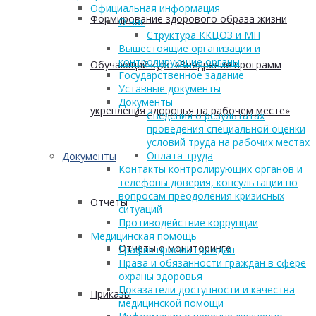
Официальная информация
Формирование здорового образа жизни
О нас
Структура ККЦОЗ и МП
Вышестоящие организации и
контролирующие органы
Обучающий курс «Внедрение программ
Государственное задание
Уставные документы
Документы
укрепления здоровья на рабочем месте»
Сведения о результатах
проведения специальной оценки
условий труда на рабочих местах
Оплата труда
Документы
Контакты контролирующих органов и
телефоны доверия, консультации по
вопросам преодоления кризисных
Отчеты
ситуаций
Противодействие коррупции
Медицинская помощь
Отчеты о мониторинге
График приема граждан
Права и обязанности граждан в сфере
охраны здоровья
Показатели доступности и качества
Приказы
медицинской помощи