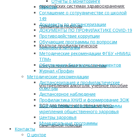
Отчеты о мониторинге
европейских системах здравоохранения:
Приказы
Соглашение о сотрудничестве со школой
149
Документы по диспансеризации
принципы и подходы
ДОКУМЕНТЫ ПО ПРОФИЛАКТИКЕ COVID-19
Противодействие коррупции
Обучающие программы по вопросам
Краткое профилактическое
здорового питания
Методические рекомендации ФГБУ «НМИЦ
ТПМ»
Обеспечение безопасности пациентов
консультирование в отношении
Журнал «Профи»
Методические рекомендации
Диспансеризация и профилактические
употребления алкоголя: учебное пособие
осмотры
Диспансерное наблюдение
Профилактика ХНИЗ и формирование ЗОЖ
ВОЗ для первичного звена медико-
Корпоративные модельные программы
укрепления общественного здоровья
Центры здоровья
Муниципальные программы
санитарной помощи
Контакты
О центре