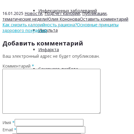
Инфекционных заболеваний
16.01.2025
Новости
,
Подсчет калорий
,
Публикации
,
тематические недели
Юлия Кононова
Оставить комментарий
Как снизить калорийность рациона?
Основные принципы
Инсульта
здорового похудения
Добавить комментарий
Инфаркта
Ваш электронный адрес не будет опубликован.
Комментарий
*
Сахарного диабета
Рака
ХОБЛ
Имя
*
Гепатита С
Email
*