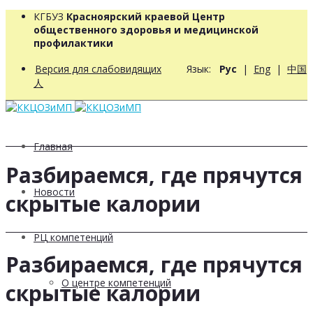
КГБУЗ
Красноярский краевой Центр
общественного здоровья и медицинской
профилактики
Версия для слабовидящих
Язык:
Рус
|
Eng
|
中国
人
Главная
Разбираемся, где прячутся
Новости
скрытые калории
РЦ компетенций
Разбираемся, где прячутся
О центре компетенций
скрытые калории