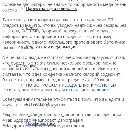
полезнее для фигуры, не зная, что калорийность мёда очень
Проектная деятельность
высока.
Также скрытые калории содержат так называемые ПП-
сладости. Ну и что, что вы увидели надписи: «Без сахара, Без
Кейсы
глютена, Без ГМО, Здоровый перекус». Читайте лучше
информацию о калорийности продукта. Так, например,
калорийность одного небольшого протеинового батончика
Контактная информация
около 190 ккал.
А ещё часто люди, не считают небольшие перекусы, считая,
что съеденные те же самые несколько орешков, можно
Населению
исключить из таблицы дневной калорийности. Или может
считаете, что одна конфетка не много калорий содержит?
Это не так, например, в одном трюфеле аж 109 ккал.
ПО ВОПРОСАМ ПРЕОДОЛЕНИЯ КРИЗИСНЫХ
По итогу незаметно вы получите профицит калорий.
Советуем внимательнее относиться к тому, что вы едите и
СИТУАЦИЙ
изучать этикетки на продуктах.
#укрепление_общественного_здоровья #диспансеризация
#Так_Здорово #нацпроект_демография
Профилактика
#Нацпроекты_РФ #активное_долголетие