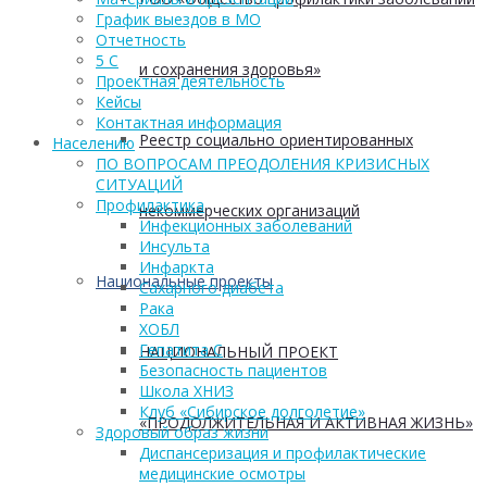
График выездов в МО
Отчетность
5 С
и сохранения здоровья»
Проектная деятельность
Кейсы
Контактная информация
Реестр социально ориентированных
Населению
ПО ВОПРОСАМ ПРЕОДОЛЕНИЯ КРИЗИСНЫХ
СИТУАЦИЙ
Профилактика
некоммерческих организаций
Инфекционных заболеваний
Инсульта
Инфаркта
Национальные проекты
Сахарного диабета
Рака
ХОБЛ
Гепатита С
НАЦИОНАЛЬНЫЙ ПРОЕКТ
Безопасность пациентов
Школа ХНИЗ
Клуб «Сибирское долголетие»
«ПРОДОЛЖИТЕЛЬНАЯ И АКТИВНАЯ ЖИЗНЬ»
Здоровый образ жизни
Диспансеризация и профилактические
медицинские осмотры