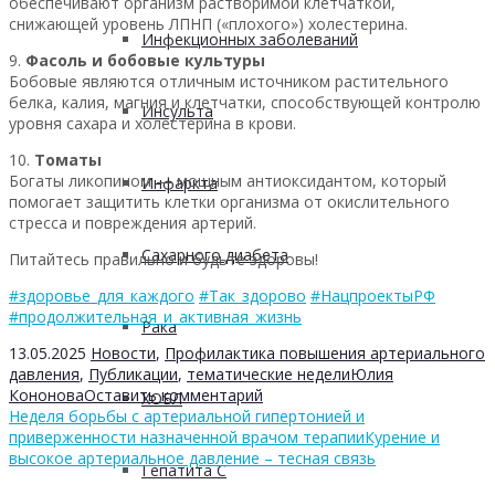
обеспечивают организм растворимой клетчаткой,
снижающей уровень ЛПНП («плохого») холестерина.
Инфекционных заболеваний
9.
Фасоль и бобовые культуры
Бобовые являются отличным источником растительного
белка, калия, магния и клетчатки, способствующей контролю
Инсульта
уровня сахара и холестерина в крови.
10.
Томаты
Богаты ликопином — мощным антиоксидантом, который
Инфаркта
помогает защитить клетки организма от окислительного
стресса и повреждения артерий.
Сахарного диабета
Питайтесь правильно и будьте здоровы!
#здоровье_для_каждого
#Так_здорово
#НацпроектыРФ
#продолжительная_и_активная_жизнь
Рака
13.05.2025
Новости
,
Профилактика повышения артериального
давления
,
Публикации
,
тематические недели
Юлия
Кононова
Оставить комментарий
ХОБЛ
Неделя борьбы с артериальной гипертонией и
приверженности назначенной врачом терапии
Курение и
высокое артериальное давление – тесная связь
Гепатита С