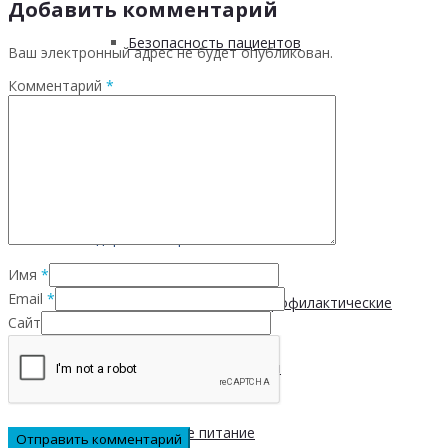
Добавить комментарий
Безопасность пациентов
Ваш электронный адрес не будет опубликован.
Комментарий
*
Школа ХНИЗ
Клуб «Сибирское долголетие»
Здоровый образ жизни
Имя
*
Email
*
Диспансеризация и профилактические
Сайт
медицинские осмотры
Здоровое питание