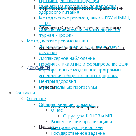
Противодействие коррупции
Обучающие программы по вопросам
Формирование здорового образа жизни
здорового питания
Методические рекомендации ФГБУ «НМИЦ
ТПМ»
Обучающий курс «Внедрение программ
Обеспечение безопасности пациентов
Журнал «Профи»
Методические рекомендации
Диспансеризация и профилактические
укрепления здоровья на рабочем месте»
осмотры
Диспансерное наблюдение
Профилактика ХНИЗ и формирование ЗОЖ
Документы
Корпоративные модельные программы
укрепления общественного здоровья
Центры здоровья
Отчеты
Муниципальные программы
Контакты
О центре
Официальная информация
Отчеты о мониторинге
О нас
Структура ККЦОЗ и МП
Вышестоящие организации и
Приказы
контролирующие органы
Государственное задание