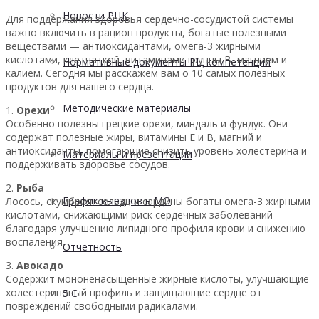
Новости РЦК
Для поддержания здоровья сердечно-сосудистой системы
важно включить в рацион продукты, богатые полезными
веществами — антиоксидантами, омега-3 жирными
кислотами, клетчаткой, витаминами группы B, магнием и
Нормативные документы РЦ компетенций
калием. Сегодня мы расскажем вам о 10 самых полезных
продуктов для нашего сердца.
Методические материалы
1.
Орехи
Особенно полезны грецкие орехи, миндаль и фундук. Они
содержат полезные жиры, витамины E и B, магний и
антиоксиданты, помогающие снизить уровень холестерина и
Материалы и презентации
поддерживать здоровье сосудов.
2.
Рыба
График выездов в МО
Лосось, скумбрия, сельдь и сардины богаты омега-3 жирными
кислотами, снижающими риск сердечных заболеваний
благодаря улучшению липидного профиля крови и снижению
воспаления.
Отчетность
3.
Авокадо
Содержит мононенасыщенные жирные кислоты, улучшающие
холестериновый профиль и защищающие сердце от
5 С
повреждений свободными радикалами.