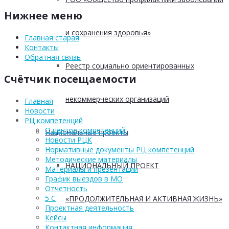
Нижнее меню
и сохранения здоровья»
Главная старая
Контакты
Обратная связь
Реестр социально ориентированных
Счётчик посещаемости
некоммерческих организаций
Главная
Новости
РЦ компетенций
О центре компетенций
Национальные проекты
Новости РЦК
Нормативные документы РЦ компетенций
Методические материалы
НАЦИОНАЛЬНЫЙ ПРОЕКТ
Материалы и презентации
График выездов в МО
Отчетность
5 С
«ПРОДОЛЖИТЕЛЬНАЯ И АКТИВНАЯ ЖИЗНЬ»
Проектная деятельность
Кейсы
Контактная информация