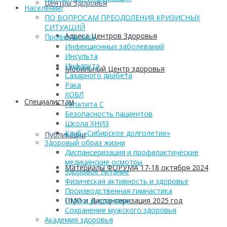
Центры Здоровья
Населению
ПО ВОПРОСАМ ПРЕОДОЛЕНИЯ КРИЗИСНЫХ
СИТУАЦИЙ
Адреса Центров Здоровья
Профилактика
Инфекционных заболеваний
Инсульта
Инфаркта
Мобильный Центр здоровья
Сахарного диабета
Рака
ХОБЛ
Cпециалистам
Гепатита С
Безопасность пациентов
Школа ХНИЗ
Клуб «Сибирское долголетие»
Публикации
Здоровый образ жизни
Диспансеризация и профилактические
медицинские осмотры
Материалы ФОРУМА 17-18 октября 2024
Здоровое питание
Физическая активность и здоровье
Производственная гимнастика
ПМО и Диспансеризация 2025 год
Стресс и здоровье
Сохранение мужского здоровья
Академия здоровья