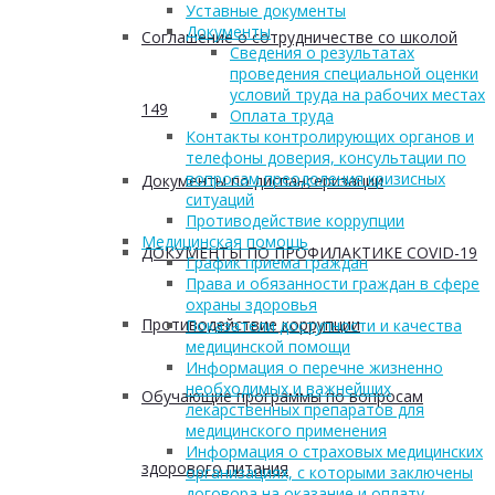
Уставные документы
Документы
Соглашение о сотрудничестве со школой
Сведения о результатах
проведения специальной оценки
условий труда на рабочих местах
149
Оплата труда
Контакты контролирующих органов и
телефоны доверия, консультации по
вопросам преодоления кризисных
Документы по диспансеризации
ситуаций
Противодействие коррупции
Медицинская помощь
ДОКУМЕНТЫ ПО ПРОФИЛАКТИКЕ COVID-19
График приема граждан
Права и обязанности граждан в сфере
охраны здоровья
Противодействие коррупции
Показатели доступности и качества
медицинской помощи
Информация о перечне жизненно
необходимых и важнейших
Обучающие программы по вопросам
лекарственных препаратов для
медицинского применения
Информация о страховых медицинских
здорового питания
организациях, с которыми заключены
договора на оказание и оплату