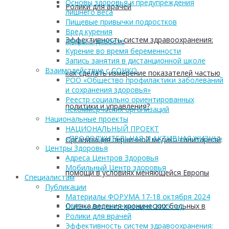
Основы здоровья и предупреждения
Ролики для врачей
лишнего веса
Пищевые привычки подростков
Вред курения
Эффективность систем здравоохранения:
Мифы о диабете
Курение во время беременности
Запись занятия в дистанционной школе
Взаимодействие с СОНКО
как сделать измерение показателей частью
РОО «Общество профилактики заболеваний
и сохранения здоровья»
Реестр социально ориентированных
политики и управления?
некоммерческих организаций
Национальные проекты
НАЦИОНАЛЬНЫЙ ПРОЕКТ
«ПРОДОЛЖИТЕЛЬНАЯ И АКТИВНАЯ ЖИЗНЬ»
Организация первичной медико-санитарной
Центры Здоровья
Адреса Центров Здоровья
Мобильный Центр здоровья
помощи в условиях меняющейся Европы
Cпециалистам
Публикации
Материалы ФОРУМА 17-18 октября 2024
Оценка ведения хронических больных в
ПМО и Диспансеризация 2025 год
Ролики для врачей
Эффективность систем здравоохранения: