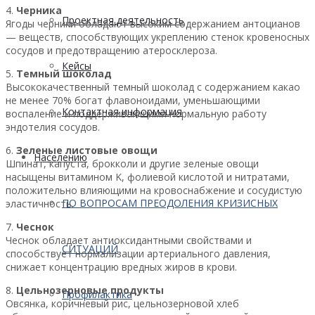
4.
Черника
Проектная деятельность
Ягоды черники обладают высоким содержанием антоцианов
— веществ, способствующих укреплению стенок кровеносных
сосудов и предотвращению атеросклероза.
Кейсы
5.
Темный шоколад
Высококачественный темный шоколад с содержанием какао
не менее 70% богат флавоноидами, уменьшающими
Контактная информация
воспаление и поддерживающими нормальную работу
эндотелия сосудов.
6.
Зеленые листовые овощи
Населению
Шпинат, капуста, брокколи и другие зеленые овощи
насыщены витамином K, фолиевой кислотой и нитратами,
положительно влияющими на кровоснабжение и сосудистую
ПО ВОПРОСАМ ПРЕОДОЛЕНИЯ КРИЗИСНЫХ
эластичность.
7.
Чеснок
Чеснок обладает антиоксидантными свойствами и
СИТУАЦИЙ
способствует нормализации артериального давления,
снижает концентрацию вредных жиров в крови.
8.
Цельнозерновые продукты
Профилактика
Овсянка, коричневый рис, цельнозерновой хлеб