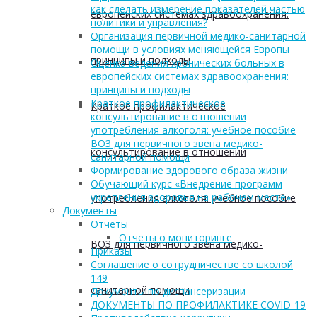
как сделать измерение показателей частью
европейских системах здравоохранения:
политики и управления?
Организация первичной медико-санитарной
помощи в условиях меняющейся Европы
принципы и подходы
Оценка ведения хронических больных в
европейских системах здравоохранения:
принципы и подходы
Краткое профилактическое
Краткое профилактическое
консультирование в отношении
употребления алкоголя: учебное пособие
ВОЗ для первичного звена медико-
консультирование в отношении
санитарной помощи
Формирование здорового образа жизни
Обучающий курс «Внедрение программ
укрепления здоровья на рабочем месте»
употребления алкоголя: учебное пособие
Документы
Отчеты
Отчеты о мониторинге
ВОЗ для первичного звена медико-
Приказы
Соглашение о сотрудничестве со школой
149
санитарной помощи
Документы по диспансеризации
ДОКУМЕНТЫ ПО ПРОФИЛАКТИКЕ COVID-19