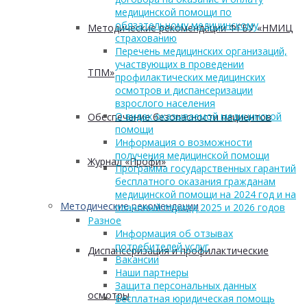
медицинской помощи по
обязательному медицинскому
Методические рекомендации ФГБУ «НМИЦ
страхованию
Перечень медицинских организаций,
участвующих в проведении
ТПМ»
профилактических медицинских
осмотров и диспансеризации
взрослого населения
О видах оказываемой медицинской
Обеспечение безопасности пациентов
помощи
Информация о возможности
получения медицинской помощи
Журнал «Профи»
Программа государственных гарантий
бесплатного оказания гражданам
медицинской помощи на 2024 год и на
Методические рекомендации
плановый период 2025 и 2026 годов
Разное
Информация об отзывах
потребителей услуг
Диспансеризация и профилактические
Вакансии
Наши партнеры
Защита персональных данных
осмотры
Бесплатная юридическая помощь