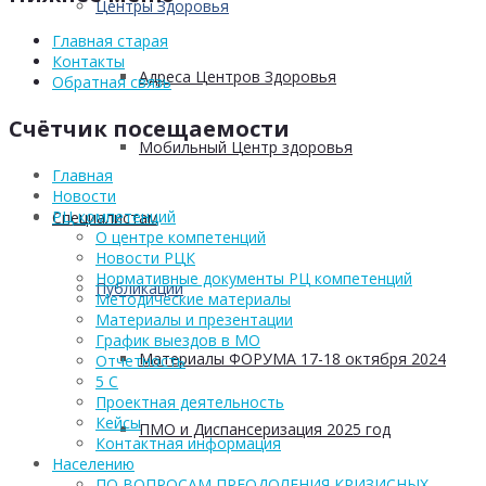
Центры Здоровья
Главная старая
Контакты
Адреса Центров Здоровья
Обратная связь
Счётчик посещаемости
Мобильный Центр здоровья
Главная
Новости
РЦ компетенций
Cпециалистам
О центре компетенций
Новости РЦК
Нормативные документы РЦ компетенций
Публикации
Методические материалы
Материалы и презентации
График выездов в МО
Материалы ФОРУМА 17-18 октября 2024
Отчетность
5 С
Проектная деятельность
Кейсы
ПМО и Диспансеризация 2025 год
Контактная информация
Населению
ПО ВОПРОСАМ ПРЕОДОЛЕНИЯ КРИЗИСНЫХ