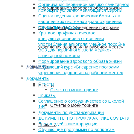
Организация первичной медико-санитарной
Формирование здорового образа жизни
помощи в условиях меняющейся Европы
Оценка ведения хронических больных в
европейских системах здравоохранения:
принципы и подходы
Обучающий курс «Внедрение программ
Краткое профилактическое
консультирование в отношении
употребления алкоголя: учебное пособие
укрепления здоровья на рабочем месте»
ВОЗ для первичного звена медико-
санитарной помощи
Формирование здорового образа жизни
Документы
Обучающий курс «Внедрение программ
укрепления здоровья на рабочем месте»
Документы
Отчеты
Отчеты
Отчеты о мониторинге
Приказы
Соглашение о сотрудничестве со школой
Отчеты о мониторинге
149
Документы по диспансеризации
ДОКУМЕНТЫ ПО ПРОФИЛАКТИКЕ COVID-19
Противодействие коррупции
Приказы
Обучающие программы по вопросам