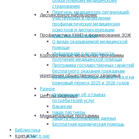
обязательному медицинскому
страхованию
Перечень медицинских организаций,
Диспансерное наблюдение
участвующих в проведении
профилактических медицинских
осмотров и диспансеризации
Профилактика ХНИЗ и формирование ЗОЖ
взрослого населения
О видах оказываемой медицинской
помощи
Информация о возможности
Корпоративные модельные программы
получения медицинской помощи
Программа государственных гарантий
бесплатного оказания гражданам
укрепления общественного здоровья
медицинской помощи на 2024 год и на
плановый период 2025 и 2026 годов
Разное
Информация об отзывах
Центры здоровья
потребителей услуг
Вакансии
Наши партнеры
Муниципальные программы
Защита персональных данных
Бесплатная юридическая помощь
Библиотека
Контакты
СМИ о нас