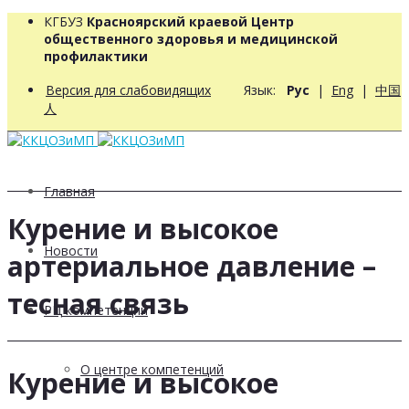
КГБУЗ
Красноярский краевой Центр
общественного здоровья и медицинской
профилактики
Версия для слабовидящих
Язык:
Рус
|
Eng
|
中国
人
Главная
Курение и высокое
Новости
артериальное давление –
тесная связь
РЦ компетенций
О центре компетенций
Курение и высокое