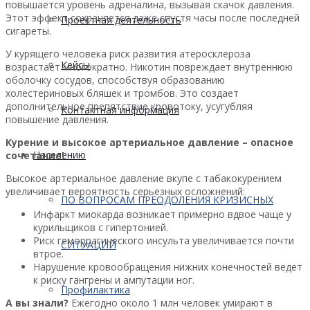
повышается уровень адреналина, вызывая скачок давления.
Этот эффект сохраняется даже спустя часы после последней
Проектная деятельность
сигареты.
У курящего человека риск развития атеросклероза
Кейсы
возрастает многократно. Никотин повреждает внутреннюю
оболочку сосудов, способствуя образованию
холестериновых бляшек и тромбов. Это создает
дополнительное препятствие кровотоку, усугубляя
Контактная информация
повышение давления.
Курение и высокое артериальное давление – опасное
Населению
сочетание!
Высокое артериальное давление вкупе с табакокурением
увеличивает вероятность серьезных осложнений:
ПО ВОПРОСАМ ПРЕОДОЛЕНИЯ КРИЗИСНЫХ
Инфаркт миокарда возникает примерно вдвое чаще у
курильщиков с гипертонией.
Риск геморрагического инсульта увеличивается почти
СИТУАЦИЙ
втрое.
Нарушение кровообращения нижних конечностей ведет
к риску гангрены и ампутации ног.
Профилактика
А вы знали?
Ежегодно около 1 млн человек умирают в