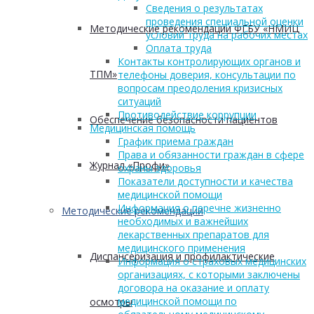
Сведения о результатах
проведения специальной оценки
Методические рекомендации ФГБУ «НМИЦ
условий труда на рабочих местах
Оплата труда
Контакты контролирующих органов и
ТПМ»
телефоны доверия, консультации по
вопросам преодоления кризисных
ситуаций
Противодействие коррупции
Обеспечение безопасности пациентов
Медицинская помощь
График приема граждан
Права и обязанности граждан в сфере
Журнал «Профи»
охраны здоровья
Показатели доступности и качества
медицинской помощи
Информация о перечне жизненно
Методические рекомендации
необходимых и важнейших
лекарственных препаратов для
медицинского применения
Диспансеризация и профилактические
Информация о страховых медицинских
организациях, с которыми заключены
договора на оказание и оплату
медицинской помощи по
осмотры