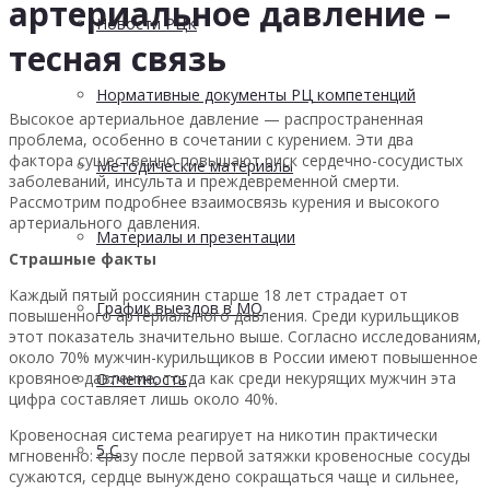
артериальное давление –
Новости РЦК
тесная связь
Нормативные документы РЦ компетенций
Высокое артериальное давление — распространенная
проблема, особенно в сочетании с курением. Эти два
фактора существенно повышают риск сердечно-сосудистых
Методические материалы
заболеваний, инсульта и преждевременной смерти.
Рассмотрим подробнее взаимосвязь курения и высокого
артериального давления.
Материалы и презентации
Страшные факты
Каждый пятый россиянин старше 18 лет страдает от
График выездов в МО
повышенного артериального давления. Среди курильщиков
этот показатель значительно выше. Согласно исследованиям,
около 70% мужчин-курильщиков в России имеют повышенное
кровяное давление, тогда как среди некурящих мужчин эта
Отчетность
цифра составляет лишь около 40%.
Кровеносная система реагирует на никотин практически
5 С
мгновенно: сразу после первой затяжки кровеносные сосуды
сужаются, сердце вынуждено сокращаться чаще и сильнее,