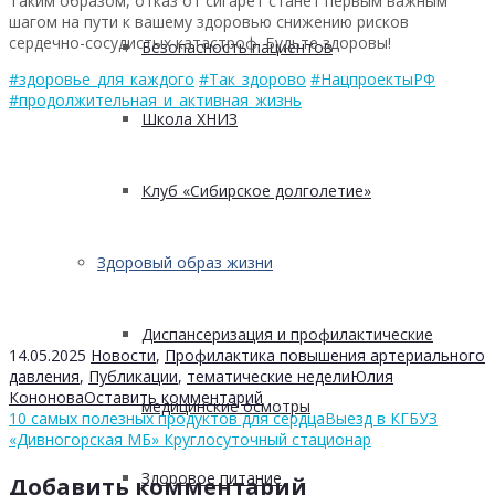
Таким образом, отказ от сигарет станет первым важным
шагом на пути к вашему здоровью снижению рисков
сердечно-сосудистых катастроф. Будьте здоровы!
Безопасность пациентов
#здоровье_для_каждого
#Так_здорово
#НацпроектыРФ
#продолжительная_и_активная_жизнь
Школа ХНИЗ
Клуб «Сибирское долголетие»
Здоровый образ жизни
Диспансеризация и профилактические
14.05.2025
Новости
,
Профилактика повышения артериального
давления
,
Публикации
,
тематические недели
Юлия
Кононова
Оставить комментарий
медицинские осмотры
10 самых полезных продуктов для сердца
Выезд в КГБУЗ
«Дивногорская МБ» Круглосуточный стационар
Здоровое питание
Добавить комментарий