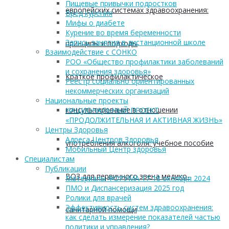
Пищевые привычки подростков
европейских системах здравоохранения:
Вред курения
Мифы о диабете
Курение во время беременности
Запись занятия в дистанционной школе
принципы и подходы
Взаимодействие с СОНКО
РОО «Общество профилактики заболеваний
и сохранения здоровья»
Краткое профилактическое
Реестр социально ориентированных
некоммерческих организаций
Национальные проекты
консультирование в отношении
НАЦИОНАЛЬНЫЙ ПРОЕКТ
«ПРОДОЛЖИТЕЛЬНАЯ И АКТИВНАЯ ЖИЗНЬ»
Центры Здоровья
Адреса Центров Здоровья
употребления алкоголя: учебное пособие
Мобильный Центр здоровья
Cпециалистам
Публикации
ВОЗ для первичного звена медико-
Материалы ФОРУМА 17-18 октября 2024
ПМО и Диспансеризация 2025 год
Ролики для врачей
Эффективность систем здравоохранения:
санитарной помощи
как сделать измерение показателей частью
политики и управления?