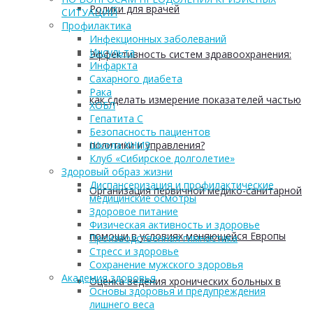
Ролики для врачей
СИТУАЦИЙ
Профилактика
Инфекционных заболеваний
Инсульта
Эффективность систем здравоохранения:
Инфаркта
Сахарного диабета
Рака
как сделать измерение показателей частью
ХОБЛ
Гепатита С
Безопасность пациентов
политики и управления?
Школа ХНИЗ
Клуб «Сибирское долголетие»
Здоровый образ жизни
Диспансеризация и профилактические
Организация первичной медико-санитарной
медицинские осмотры
Здоровое питание
Физическая активность и здоровье
помощи в условиях меняющейся Европы
Производственная гимнастика
Стресс и здоровье
Сохранение мужского здоровья
Академия здоровья
Оценка ведения хронических больных в
Основы здоровья и предупреждения
лишнего веса