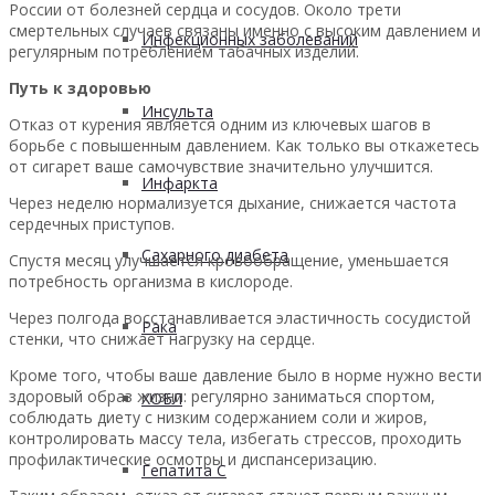
России от болезней сердца и сосудов. Около трети
смертельных случаев связаны именно с высоким давлением и
Инфекционных заболеваний
регулярным потреблением табачных изделий.
Путь к здоровью
Инсульта
Отказ от курения является одним из ключевых шагов в
борьбе с повышенным давлением. Как только вы откажетесь
от сигарет ваше самочувствие значительно улучшится.
Инфаркта
Через неделю нормализуется дыхание, снижается частота
сердечных приступов.
Сахарного диабета
Спустя месяц улучшается кровообращение, уменьшается
потребность организма в кислороде.
Через полгода восстанавливается эластичность сосудистой
Рака
стенки, что снижает нагрузку на сердце.
Кроме того, чтобы ваше давление было в норме нужно вести
здоровый образ жизни: регулярно заниматься спортом,
ХОБЛ
соблюдать диету с низким содержанием соли и жиров,
контролировать массу тела, избегать стрессов, проходить
профилактические осмотры и диспансеризацию.
Гепатита С