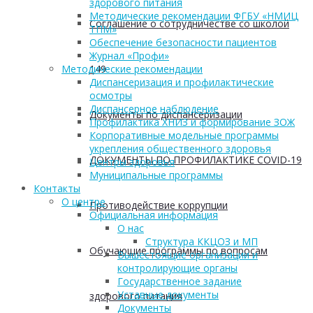
здорового питания
Методические рекомендации ФГБУ «НМИЦ
Соглашение о сотрудничестве со школой
ТПМ»
Обеспечение безопасности пациентов
Журнал «Профи»
149
Методические рекомендации
Диспансеризация и профилактические
осмотры
Диспансерное наблюдение
Документы по диспансеризации
Профилактика ХНИЗ и формирование ЗОЖ
Корпоративные модельные программы
укрепления общественного здоровья
ДОКУМЕНТЫ ПО ПРОФИЛАКТИКЕ COVID-19
Центры здоровья
Муниципальные программы
Контакты
О центре
Противодействие коррупции
Официальная информация
О нас
Структура ККЦОЗ и МП
Обучающие программы по вопросам
Вышестоящие организации и
контролирующие органы
Государственное задание
Уставные документы
здорового питания
Документы