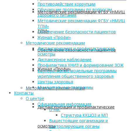
Противодействие коррупции
Обучающие программы по вопросам
Методические рекомендации ФГБУ «НМИЦ
здорового питания
Методические рекомендации ФГБУ «НМИЦ
ТПМ»
ТПМ»
Обеспечение безопасности пациентов
Журнал «Профи»
Методические рекомендации
Диспансеризация и профилактические
Обеспечение безопасности пациентов
осмотры
Диспансерное наблюдение
Профилактика ХНИЗ и формирование ЗОЖ
Журнал «Профи»
Корпоративные модельные программы
укрепления общественного здоровья
Центры здоровья
Муниципальные программы
Методические рекомендации
Контакты
О центре
Официальная информация
Диспансеризация и профилактические
О нас
Структура ККЦОЗ и МП
Вышестоящие организации и
осмотры
контролирующие органы