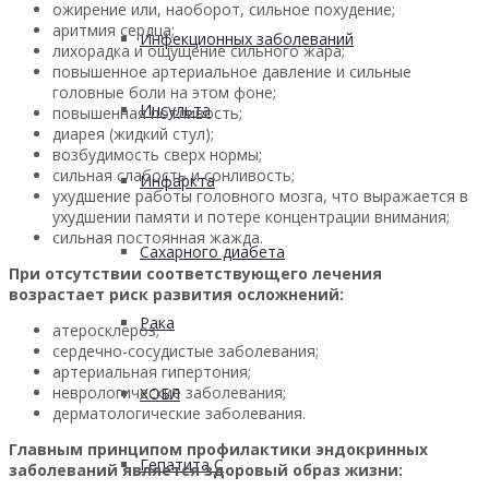
ожирение или, наоборот, сильное похудение;
аритмия сердца;
Инфекционных заболеваний
лихорадка и ощущение сильного жара;
повышенное артериальное давление и сильные
головные боли на этом фоне;
Инсульта
повышенная потливость;
диарея (жидкий стул);
возбудимость сверх нормы;
сильная слабость и сонливость;
Инфаркта
ухудшение работы головного мозга, что выражается в
ухудшении памяти и потере концентрации внимания;
сильная постоянная жажда.
Сахарного диабета
При отсутствии соответствующего лечения
возрастает риск развития осложнений:
Рака
атеросклероз;
сердечно-сосудистые заболевания;
артериальная гипертония;
неврологические заболевания;
ХОБЛ
дерматологические заболевания.
Главным принципом профилактики эндокринных
Гепатита С
заболеваний является здоровый образ жизни: