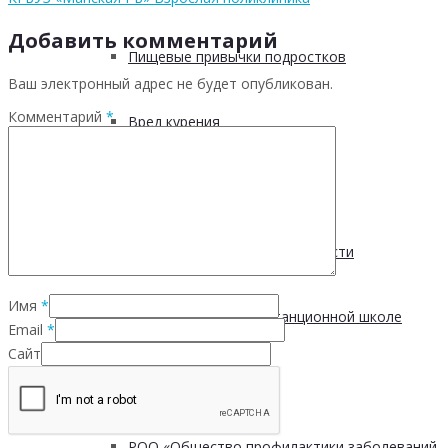
Добавить комментарий
Пищевые привычки подростков
Ваш электронный адрес не будет опубликован.
Комментарий
*
Вред курения
Мифы о диабете
Курение во время беременности
Имя
*
Запись занятия в дистанционной школе
Email
*
Сайт
Взаимодействие с СОНКО
РОО «Общество профилактики заболеваний