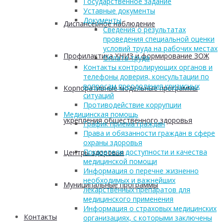
Государственное задание
Уставные документы
Документы
Диспансерное наблюдение
Сведения о результатах
проведения специальной оценки
условий труда на рабочих местах
Профилактика ХНИЗ и формирование ЗОЖ
Оплата труда
Контакты контролирующих органов и
телефоны доверия, консультации по
вопросам преодоления кризисных
Корпоративные модельные программы
ситуаций
Противодействие коррупции
Медицинская помощь
укрепления общественного здоровья
График приема граждан
Права и обязанности граждан в сфере
охраны здоровья
Показатели доступности и качества
Центры здоровья
медицинской помощи
Информация о перечне жизненно
необходимых и важнейших
Муниципальные программы
лекарственных препаратов для
медицинского применения
Информация о страховых медицинских
Контакты
организациях, с которыми заключены