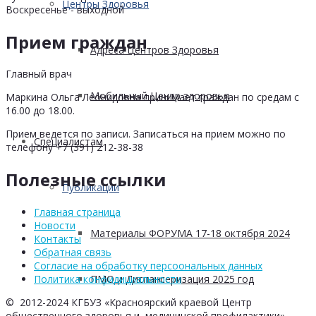
Центры Здоровья
Воскресенье - выходной
Прием граждан
Адреса Центров Здоровья
Главный врач
Мобильный Центр здоровья
Маркина Ольга Леонидовна принимает граждан по средам с
16.00 до 18.00.
Прием ведется по записи. Записаться на прием можно по
Cпециалистам
телефону +7 (391) 212-38-38
Полезные ссылки
Публикации
Главная страница
Новости
Материалы ФОРУМА 17-18 октября 2024
Контакты
Обратная связь
Согласие на обработку персоональных данных
ПМО и Диспансеризация 2025 год
Политика конфидициальности
© 2012-2024 КГБУЗ «Красноярский краевой Центр
общественного здоровья и медицинской профилактики»