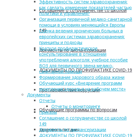
Эффективность систем здравоохранения:
как сделать измерение показателей частью
Соглашение о сотрудничестве со школой
политики и управления?
Организация первичной медико-санитарной
помощи в условиях меняющейся Европы
149
Оценка ведения хронических больных в
европейских системах здравоохранения:
принципы и подходы
Краткое профилактическое
Документы по диспансеризации
консультирование в отношении
употребления алкоголя: учебное пособие
ВОЗ для первичного звена медико-
ДОКУМЕНТЫ ПО ПРОФИЛАКТИКЕ COVID-19
санитарной помощи
Формирование здорового образа жизни
Обучающий курс «Внедрение программ
укрепления здоровья на рабочем месте»
Противодействие коррупции
Документы
Отчеты
Отчеты о мониторинге
Обучающие программы по вопросам
Приказы
Соглашение о сотрудничестве со школой
149
здорового питания
Документы по диспансеризации
ДОКУМЕНТЫ ПО ПРОФИЛАКТИКЕ COVID-19