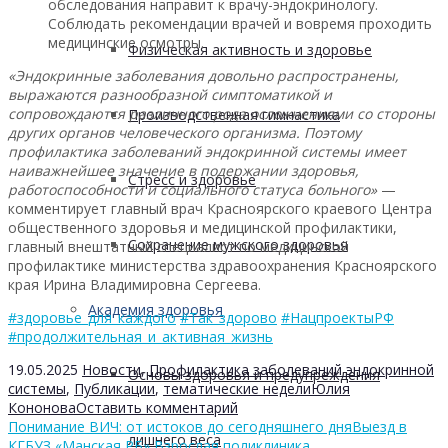
обследования направит к врачу-эндокринологу.
Соблюдать рекомендации врачей и вовремя проходить
медицинские осмотры.
Физическая активность и здоровье
«Эндокринные заболевания довольно распространены,
выражаются разнообразной симптоматикой и
сопровождаются различного рода осложнениями со стороны
Производственная гимнастика
других органов человеческого организма. Поэтому
профилактика заболеваний эндокринной системы имеет
наиважнейшее значение в подержании здоровья,
Стресс и здоровье
работоспособности и социального статуса больного»
—
комментирует главный врач Красноярского краевого Центра
общественного здоровья и медицинской профилактики,
Сохранение мужского здоровья
главный внештатный специалист по медицинской
профилактике министерства здравоохранения Красноярского
края Ирина Владимировна Сергеева.
Академия здоровья
#здоровье_для_каждого
#Так_здорово
#НацпроектыРФ
#продолжительная_и_активная_жизнь
19.05.2025
Новости
,
Профилактика заболеваний эндокринной
Основы здоровья и предупреждения
системы
,
Публикации
,
тематические недели
Юлия
Кононова
Оставить комментарий
Понимание ВИЧ: от истоков до сегодняшнего дня
Выезд в
лишнего веса
КГБУЗ «Манская РБ» Взрослая поликлиника