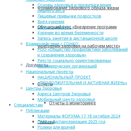
Основы здоровья и предупреждения
Формирование здорового образа жизни
лишнего веса
Пищевые привычки подростков
Вред курения
Обучающий курс «Внедрение программ
Мифы о диабете
Курение во время беременности
Запись занятия в дистанционной школе
Взаимодействие с СОНКО
укрепления здоровья на рабочем месте»
РОО «Общество профилактики заболеваний
и сохранения здоровья»
Реестр социально ориентированных
Документы
некоммерческих организаций
Национальные проекты
НАЦИОНАЛЬНЫЙ ПРОЕКТ
«ПРОДОЛЖИТЕЛЬНАЯ И АКТИВНАЯ ЖИЗНЬ»
Отчеты
Центры Здоровья
Адреса Центров Здоровья
Мобильный Центр здоровья
Отчеты о мониторинге
Cпециалистам
Публикации
Материалы ФОРУМА 17-18 октября 2024
ПМО и Диспансеризация 2025 год
Приказы
Ролики для врачей