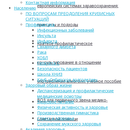
Контактная информация
европейских системах здравоохранения:
Населению
ПО ВОПРОСАМ ПРЕОДОЛЕНИЯ КРИЗИСНЫХ
СИТУАЦИЙ
принципы и подходы
Профилактика
Инфекционных заболеваний
Инсульта
Инфаркта
Краткое профилактическое
Сахарного диабета
Рака
ХОБЛ
консультирование в отношении
Гепатита С
Безопасность пациентов
Школа ХНИЗ
Клуб «Сибирское долголетие»
употребления алкоголя: учебное пособие
Здоровый образ жизни
Диспансеризация и профилактические
медицинские осмотры
ВОЗ для первичного звена медико-
Здоровое питание
Физическая активность и здоровье
Производственная гимнастика
Стресс и здоровье
санитарной помощи
Сохранение мужского здоровья
Академия здоровья