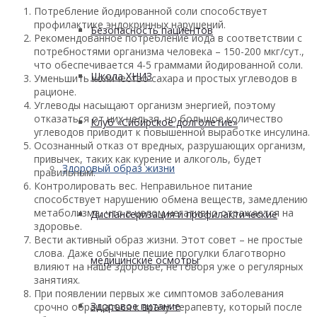
Потребление йодированной соли способствует
профилактике эндокринных нарушений.
Безопасность пациентов
Рекомендованное потребление йода в соответствии с
потребностями организма человека – 150-200 мкг/сут.,
что обеспечивается 4-5 граммами йодированной соли.
Школа ХНИЗ
Уменьшить количество сахара и простых углеводов в
рационе.
Углеводы насыщают организм энергией, поэтому
отказаться от них нельзя, но большое количество
Клуб «Сибирское долголетие»
углеводов приводит к повышенной выработке инсулина.
Осознанный отказ от вредных, разрушающих организм,
привычек, таких как курение и алкоголь, будет
Здоровый образ жизни
правильным.
Контролировать вес. Неправильное питание
способствует нарушению обмена веществ, замедлению
метаболизма, что в целом негативно отражается на
Диспансеризация и профилактические
здоровье.
Вести активный образ жизни. Этот совет – не простые
слова. Даже обычные пешие прогулки благотворно
медицинские осмотры
влияют на наше здоровье, не говоря уже о регулярных
занятиях.
При появлении первых же симптомов заболевания
Здоровое питание
срочно обращаться к врачу-терапевту, который после