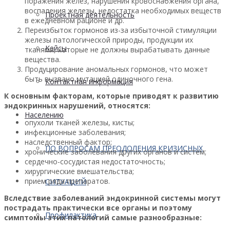
поражения желез, нарушения кровоснабжения органа,
воспаления железы, недостатка необходимых веществ
Проектная деятельность
в ежедневном рационе и др.
Переизбыток гормонов из-за избыточной стимуляции
железы патологической природы, продукции их
Кейсы
тканями, которые не должны вырабатывать данные
вещества.
Продуцирование аномальных гормонов, что может
быть вызвано мутацией одиночного гена.
Контактная информация
К основным факторам, которые приводят к развитию
эндокринных нарушений, относятся:
Населению
опухоли тканей железы, кисты;
инфекционные заболевания;
наследственный фактор;
ПО ВОПРОСАМ ПРЕОДОЛЕНИЯ КРИЗИСНЫХ
хронические заболевания других органов и систем;
сердечно-сосудистая недостаточность;
хирургические вмешательства;
прием ряда препаратов.
СИТУАЦИЙ
Вследствие заболеваний эндокринной системы могут
пострадать практически все органы и поэтому
Профилактика
симптомы этих патологий самые разнообразные: