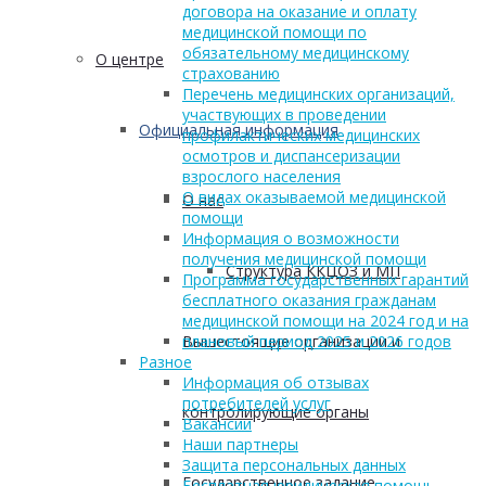
договора на оказание и оплату
медицинской помощи по
обязательному медицинскому
О центре
страхованию
Перечень медицинских организаций,
участвующих в проведении
Официальная информация
профилактических медицинских
осмотров и диспансеризации
взрослого населения
О видах оказываемой медицинской
О нас
помощи
Информация о возможности
получения медицинской помощи
Структура ККЦОЗ и МП
Программа государственных гарантий
бесплатного оказания гражданам
медицинской помощи на 2024 год и на
Вышестоящие организации и
плановый период 2025 и 2026 годов
Разное
Информация об отзывах
потребителей услуг
контролирующие органы
Вакансии
Наши партнеры
Защита персональных данных
Государственное задание
Бесплатная юридическая помощь