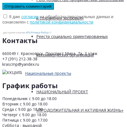
Я даю
согласие
на обработку персональных данных и
и сохранения здоровья»
ознакомлен с
политикой конфиденциальности
доступен плагин
ATs Privacy Policy
©
Реестр социально ориентированных
Контакты
660049 г. Красноярск, Проспект Мира, 7а, 3 этаж
некоммерческих организаций
+7 (391) 212-38-38
krascmp@yandex.ru
Национальные проекты
График работы
НАЦИОНАЛЬНЫЙ ПРОЕКТ
Понедельник с 9.00 до 18.00
Вторник с 9.00 до 18.00
Среда с 9.00 до 18.00
«ПРОДОЛЖИТЕЛЬНАЯ И АКТИВНАЯ ЖИЗНЬ»
Четверг с 9.00 до 18.00
Пятница с 9.00 до 17.00
Суббота - выходной