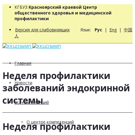
КГБУЗ
Красноярский краевой Центр
общественного здоровья и медицинской
профилактики
Версия для слабовидящих
Язык:
Рус
|
Eng
|
中国
人
Главная
Неделя профилактики
Новости
заболеваний эндокринной
системы
РЦ компетенций
О центре компетенций
Неделя профилактики