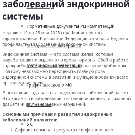
заболеваний эндокринной
Новости РЦК
системы
Нормативные документы РЦ компетенций
Неделю с 19 по 25 мая 2025 года Министерство
здравоохранения Российской Федерации объявило Неделей
профилактики заболеваний эндокринной системы.
Методические материалы
Эндокринная система — это система желез, которые
вырабатывают и выделяют в кровь гормоны. Сбой в работе
Материалы и презентации
эндокринной системы ведет к очень серьезным проблемам.
Поэтому невозможно переоценить главную роль
эндокринной системы в развитии и функционировании всего
организма человека.
График выездов в МО
В последние годы частота эндокринных заболеваний растет.
Это касается и заболеваний щитовидной железы, и сахарного
диабета, и других серьезных нарушений.
Отчетность
Основными причинами развития эндокринных
заболеваний являются:
5 С
Дефицит гормона в результате инфекционного