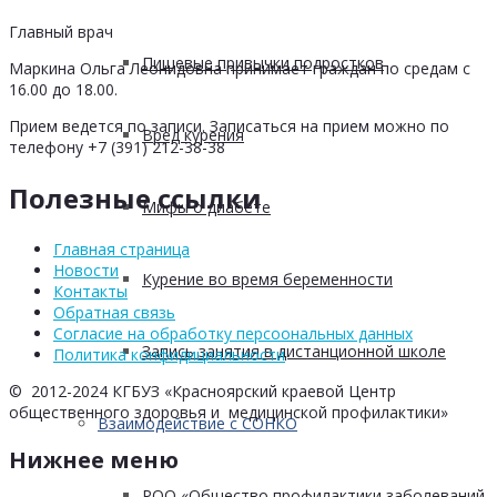
Главный врач
Пищевые привычки подростков
Маркина Ольга Леонидовна принимает граждан по средам с
16.00 до 18.00.
Прием ведется по записи. Записаться на прием можно по
Вред курения
телефону +7 (391) 212-38-38
Полезные ссылки
Мифы о диабете
Главная страница
Новости
Курение во время беременности
Контакты
Обратная связь
Согласие на обработку персоональных данных
Запись занятия в дистанционной школе
Политика конфидициальности
© 2012-2024 КГБУЗ «Красноярский краевой Центр
общественного здоровья и медицинской профилактики»
Взаимодействие с СОНКО
Нижнее меню
РОО «Общество профилактики заболеваний