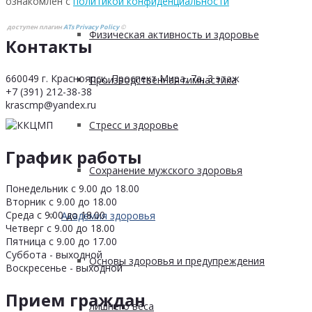
ознакомлен с
политикой конфиденциальности
доступен плагин
ATs Privacy Policy
©
Физическая активность и здоровье
Контакты
660049 г. Красноярск, Проспект Мира, 7а, 3 этаж
Производственная гимнастика
+7 (391) 212-38-38
krascmp@yandex.ru
Стресс и здоровье
График работы
Сохранение мужского здоровья
Понедельник с 9.00 до 18.00
Вторник с 9.00 до 18.00
Среда с 9.00 до 18.00
Академия здоровья
Четверг с 9.00 до 18.00
Пятница с 9.00 до 17.00
Суббота - выходной
Основы здоровья и предупреждения
Воскресенье - выходной
Прием граждан
лишнего веса