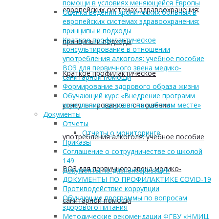
помощи в условиях меняющейся Европы
европейских системах здравоохранения:
Оценка ведения хронических больных в
европейских системах здравоохранения:
принципы и подходы
Краткое профилактическое
принципы и подходы
консультирование в отношении
употребления алкоголя: учебное пособие
ВОЗ для первичного звена медико-
Краткое профилактическое
санитарной помощи
Формирование здорового образа жизни
Обучающий курс «Внедрение программ
консультирование в отношении
укрепления здоровья на рабочем месте»
Документы
Отчеты
Отчеты о мониторинге
употребления алкоголя: учебное пособие
Приказы
Соглашение о сотрудничестве со школой
149
ВОЗ для первичного звена медико-
Документы по диспансеризации
ДОКУМЕНТЫ ПО ПРОФИЛАКТИКЕ COVID-19
Противодействие коррупции
Обучающие программы по вопросам
санитарной помощи
здорового питания
Методические рекомендации ФГБУ «НМИЦ