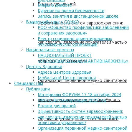
Ролики для врачей
Мифы о диабете
Курение во время беременности
Запись занятия в дистанционной школе
Взаимодействие с СОНКО
Эффективность систем здравоохранения:
РОО «Общество профилактики заболеваний
и сохранения здоровья»
Реестр социально ориентированных
как сделать измерение показателей частью
некоммерческих организаций
Национальные проекты
НАЦИОНАЛЬНЫЙ ПРОЕКТ
«ПРОДОЛЖИТЕЛЬНАЯ И АКТИВНАЯ ЖИЗНЬ»
политики и управления?
Центры Здоровья
Адреса Центров Здоровья
Мобильный Центр здоровья
Организация первичной медико-санитарной
Cпециалистам
Публикации
Материалы ФОРУМА 17-18 октября 2024
помощи в условиях меняющейся Европы
ПМО и Диспансеризация 2025 год
Ролики для врачей
Эффективность систем здравоохранения:
как сделать измерение показателей частью
Оценка ведения хронических больных в
политики и управления?
Организация первичной медико-санитарной