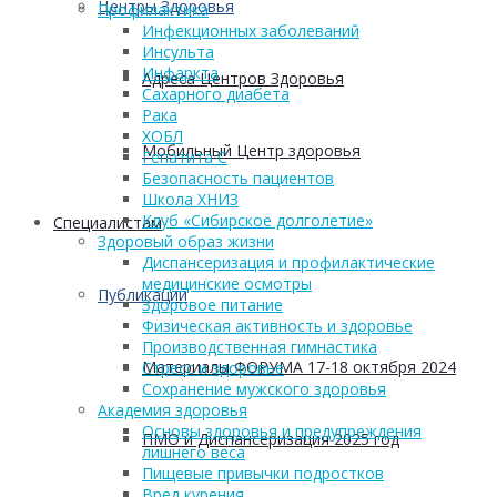
Центры Здоровья
Профилактика
Инфекционных заболеваний
Инсульта
Инфаркта
Адреса Центров Здоровья
Сахарного диабета
Рака
ХОБЛ
Мобильный Центр здоровья
Гепатита С
Безопасность пациентов
Школа ХНИЗ
Клуб «Сибирское долголетие»
Cпециалистам
Здоровый образ жизни
Диспансеризация и профилактические
медицинские осмотры
Публикации
Здоровое питание
Физическая активность и здоровье
Производственная гимнастика
Материалы ФОРУМА 17-18 октября 2024
Стресс и здоровье
Сохранение мужского здоровья
Академия здоровья
Основы здоровья и предупреждения
ПМО и Диспансеризация 2025 год
лишнего веса
Пищевые привычки подростков
Вред курения