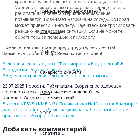
кровяное русло большого количества адреналина.
Уровень глюкозы резко возрастает, сердце начинает
Инфекционных заболеваний
работать активнее, артериальное давление
повышается. Возникает нагрузка на сосуды, которая
может привести к инсульту. Научитесь контролировать
реакцию на стрессовые ситуации. Если не можете,
Инсульта
обратитесь за помощью к психологу.
Помните, инсульт проще предупредить, чем лечить!
Инфаркта
Займитесь собой и здоровьем прямо сегодня!
#здоровье_для_каждого
#Так_здорово
#НацпроектыРФ
#продолжительная_и_активная_жизнь
Сахарного диабета
#Неделя_сохранения_здоровья_головного_мозга
23.07.2025
Новости
,
Публикации
,
Сохранение здоровья
головного мозга
,
тематические недели
Юлия
Рака
Кононова
Оставить комментарий
Выезд в КГБУЗ «КМБ №3» Поликлиника №4
Роспотребнадзор в
рамках нацпроекта «Демография» разработал мобильное
ХОБЛ
приложение «Здоровое питание»
Добавить комментарий
Гепатита С