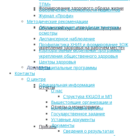
ТПМ»
Формирование здорового образа жизни
Обеспечение безопасности пациентов
Журнал «Профи»
Методические рекомендации
Диспансеризация и профилактические
Обучающий курс «Внедрение программ
осмотры
Диспансерное наблюдение
Профилактика ХНИЗ и формирование ЗОЖ
укрепления здоровья на рабочем месте»
Корпоративные модельные программы
укрепления общественного здоровья
Центры здоровья
Документы
Муниципальные программы
Контакты
О центре
Официальная информация
Отчеты
О нас
Структура ККЦОЗ и МП
Вышестоящие организации и
Отчеты о мониторинге
контролирующие органы
Государственное задание
Уставные документы
Документы
Приказы
Сведения о результатах