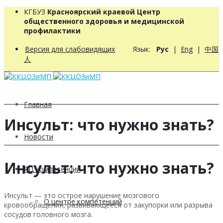
КГБУЗ
Красноярский краевой Центр
общественного здоровья и медицинской
профилактики
Версия для слабовидящих
Язык:
Рус
|
Eng
|
中国
人
Главная
Инсульт: что нужно знать?
Новости
Инсульт: что нужно знать?
РЦ компетенций
Инсульт — это острое нарушение мозгового
О центре компетенций
кровообращения, развивающееся от закупорки или разрыва
сосудов головного мозга.