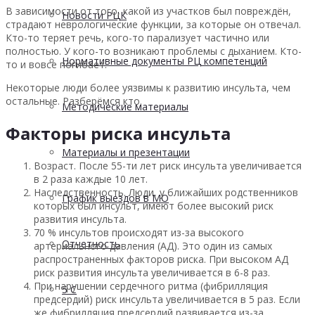
В зависимости от того, какой из участков был повреждён,
Новости РЦК
страдают неврологические функции, за которые он отвечал.
Кто-то теряет речь, кого-то парализует частично или
полностью. У кого-то возникают проблемы с дыханием. Кто-
Нормативные документы РЦ компетенций
то и вовсе погибает.
Некоторые люди более уязвимы к развитию инсульта, чем
остальные. Разберёмся кто.
Методические материалы
Факторы риска инсульта
Материалы и презентации
Возраст. После 55-ти лет риск инсульта увеличивается
в 2 раза каждые 10 лет.
Наследственность. Люди, у ближайших родственников
График выездов в МО
которых был инсульт, имеют более высокий риск
развития инсульта.
70 % инсультов происходят из-за высокого
Отчетность
артериального давления (АД). Это один из самых
распространенных факторов риска. При высоком АД
риск развития инсульта увеличивается в 6-8 раз.
При нарушении сердечного ритма (фибрилляция
5 С
предсердий) риск инсульта увеличивается в 5 раз. Если
же фибрилляция предсердий развивается из-за