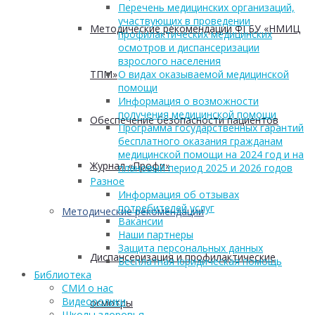
Перечень медицинских организаций,
участвующих в проведении
Методические рекомендации ФГБУ «НМИЦ
профилактических медицинских
осмотров и диспансеризации
взрослого населения
ТПМ»
О видах оказываемой медицинской
помощи
Информация о возможности
получения медицинской помощи
Обеспечение безопасности пациентов
Программа государственных гарантий
бесплатного оказания гражданам
медицинской помощи на 2024 год и на
Журнал «Профи»
плановый период 2025 и 2026 годов
Разное
Информация об отзывах
потребителей услуг
Методические рекомендации
Вакансии
Наши партнеры
Защита персональных данных
Диспансеризация и профилактические
Бесплатная юридическая помощь
Библиотека
СМИ о нас
Видеоролики
осмотры
Школы здоровья