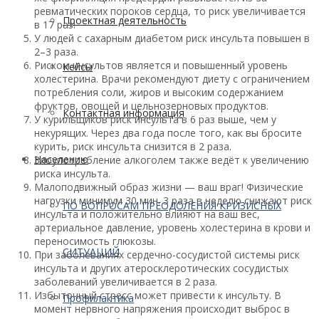
ревматических пороков сердца, то риск увеличивается
Проектная деятельность
в 17 раз!
У людей с сахарным диабетом риск инсульта повышен в
2–3 раза.
Риском инсультов является и повышенный уровень
Кейсы
холестерина. Врачи рекомендуют диету с ограничением
потребления соли, жиров и высоким содержанием
фруктов, овощей и цельнозерновых продуктов.
Контактная информация
У курильщиков риск инсульта в 6 раз выше, чем у
некурящих. Через два года после того, как вы бросите
курить, риск инсульта снизится в 2 раза.
Населению
Злоупотребление алкоголем также ведёт к увеличению
риска инсульта.
Малоподвижный образ жизни — ваш враг! Физические
нагрузки минимум 30 мин. 3 раза в неделю снижают риск
ПО ВОПРОСАМ ПРЕОДОЛЕНИЯ КРИЗИСНЫХ
инсульта и положительно влияют на ваш вес,
артериальное давление, уровень холестерина в крови и
переносимость глюкозы.
СИТУАЦИЙ
При заболеваниях сердечно-сосудистой системы риск
инсульта и других атеросклеротических сосудистых
заболеваний увеличивается в 2 раза.
Избыточный стресс может привести к инсульту. В
Профилактика
момент нервного напряжения происходит выброс в