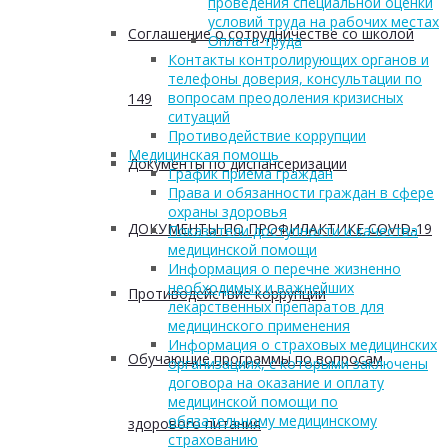
проведения специальной оценки
условий труда на рабочих местах
Соглашение о сотрудничестве со школой
Оплата труда
Контакты контролирующих органов и
телефоны доверия, консультации по
вопросам преодоления кризисных
149
ситуаций
Противодействие коррупции
Медицинская помощь
Документы по диспансеризации
График приема граждан
Права и обязанности граждан в сфере
охраны здоровья
ДОКУМЕНТЫ ПО ПРОФИЛАКТИКЕ COVID-19
Показатели доступности и качества
медицинской помощи
Информация о перечне жизненно
необходимых и важнейших
Противодействие коррупции
лекарственных препаратов для
медицинского применения
Информация о страховых медицинских
Обучающие программы по вопросам
организациях, с которыми заключены
договора на оказание и оплату
медицинской помощи по
обязательному медицинскому
здорового питания
страхованию