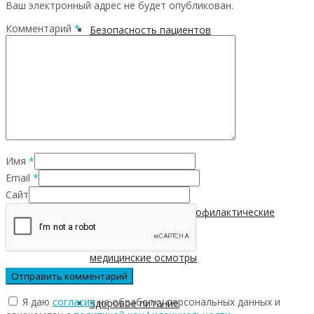
Ваш электронный адрес не будет опубликован.
Комментарий
*
Безопасность пациентов
Школа ХНИЗ
Клуб «Сибирское долголетие»
Имя
*
Здоровый образ жизни
Email
*
Сайт
Диспансеризация и профилактические
медицинские осмотры
Я даю
согласие
на обработку персональных данных и
Здоровое питание