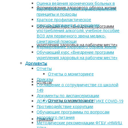
Оценка ведения хронических больных в
Формирование здорового образа жизни
европейских системах здравоохранения:
принципы и подходы
Краткое профилактическое
консультирование в отношении
Обучающий курс «Внедрение программ
употребления алкоголя: учебное пособие
ВОЗ для первичного звена медико-
санитарной помощи
укрепления здоровья на рабочем месте»
Формирование здорового образа жизни
Обучающий курс «Внедрение программ
укрепления здоровья на рабочем месте»
Документы
Документы
Отчеты
Отчеты о мониторинге
Приказы
Отчеты
Соглашение о сотрудничестве со школой
149
Документы по диспансеризации
Отчеты о мониторинге
ДОКУМЕНТЫ ПО ПРОФИЛАКТИКЕ COVID-19
Противодействие коррупции
Обучающие программы по вопросам
здорового питания
Приказы
Методические рекомендации ФГБУ «НМИЦ