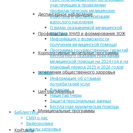
участвующих в проведении
профилактических медицинских
Диспансерное наблюдение
осмотров и диспансеризации
взрослого населения
О видах оказываемой медицинской
помощи
Профилактика ХНИЗ и формирование ЗОЖ
Информация о возможности
получения медицинской помощи
Программа государственных гарантий
Корпоративные модельные программы
бесплатного оказания гражданам
медицинской помощи на 2024 год и на
плановый период 2025 и 2026 годов
укрепления общественного здоровья
Разное
Информация об отзывах
потребителей услуг
Вакансии
Центры здоровья
Наши партнеры
Защита персональных данных
Бесплатная юридическая помощь
Муниципальные программы
Библиотека
СМИ о нас
Видеоролики
Школы здоровья
Контакты