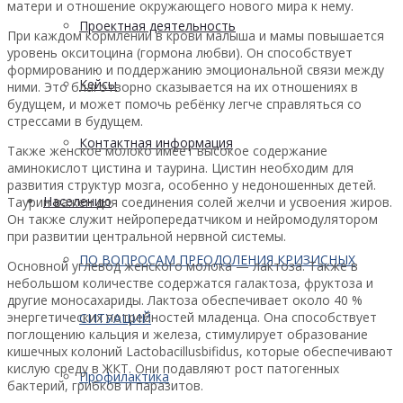
матери и отношение окружающего нового мира к нему.
Проектная деятельность
При каждом кормлении в крови малыша и мамы повышается
уровень окситоцина (гормона любви). Он способствует
формированию и поддержанию эмоциональной связи между
Кейсы
ними. Это благотворно сказывается на их отношениях в
будущем, и может помочь ребёнку легче справляться со
стрессами в будущем.
Контактная информация
Также женское молоко имеет высокое содержание
аминокислот цистина и таурина. Цистин необходим для
развития структур мозга, особенно у недоношенных детей.
Населению
Таурин важен для соединения солей желчи и усвоения жиров.
Он также служит нейропередатчиком и нейромодулятором
при развитии центральной нервной системы.
ПО ВОПРОСАМ ПРЕОДОЛЕНИЯ КРИЗИСНЫХ
Основной углевод женского молока — лактоза. Также в
небольшом количестве содержатся галактоза, фруктоза и
другие моносахариды. Лактоза обеспечивает около 40 %
энергетических потребностей младенца. Она способствует
СИТУАЦИЙ
поглощению кальция и железа, стимулирует образование
кишечных колоний Lactobacillusbifidus, которые обеспечивают
кислую среду в ЖКТ. Они подавляют рост патогенных
Профилактика
бактерий, грибков и паразитов.