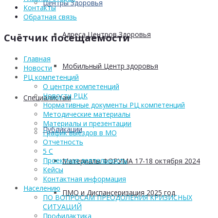
Центры Здоровья
Контакты
Обратная связь
Адреса Центров Здоровья
Счётчик посещаемости
Главная
Мобильный Центр здоровья
Новости
РЦ компетенций
О центре компетенций
Новости РЦК
Cпециалистам
Нормативные документы РЦ компетенций
Методические материалы
Материалы и презентации
Публикации
График выездов в МО
Отчетность
5 С
Проектная деятельность
Материалы ФОРУМА 17-18 октября 2024
Кейсы
Контактная информация
Населению
ПМО и Диспансеризация 2025 год
ПО ВОПРОСАМ ПРЕОДОЛЕНИЯ КРИЗИСНЫХ
СИТУАЦИЙ
Профилактика