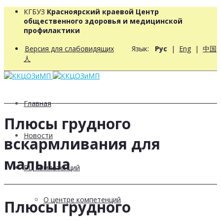
КГБУЗ
Красноярский краевой Центр
общественного здоровья и медицинской
профилактики
Версия для слабовидящих
Язык:
Рус
|
Eng
|
中国
人
Главная
Плюсы грудного
Новости
вскармливания для
малыша
РЦ компетенций
О центре компетенций
Плюсы грудного