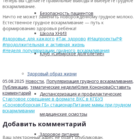
теперь вы сделаете правильные выводы и выберете грудное
вскармливание.
Безопасность пациентов
Ничто не может заменить новорождённому грудное молоко.
Естественное грудное вскармливание — путь к
формированию здоровья ребёнка!
Школа ХНИЗ
#здоровье_для_каждого
#Так_здорово
#НацпроектыРФ
#продолжительная_и_активная_жизнь
#Неделя_популяризации_грудного_вскармливания
Клуб «Сибирское долголетие»
Здоровый образ жизни
05.08.2025
Новости
,
Популяризация грудного вскармливания
,
Публикации
,
тематические недели
Юлия Кононова
Оставить
комментарий
Диспансеризация и профилактические
Стартовое совещание в формате ВКС в КГБУЗ
«Сосновоборская ГБ» стационар
Питание мамы при грудном
вскармливании
медицинские осмотры
Добавить комментарий
Здоровое питание
Ваш электронный адрес не будет опубликован.