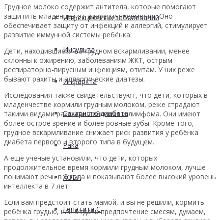
Грудное молоко содержит антитела, которые помогают
защитить младенцев от диареи и пневмонии. Оно
Инфекционных заболеваний
обеспечивает защиту от инфекций и аллергий, стимулирует
развитие иммунной системы ребёнка.
Инсульта
Дети, находившиеся на грудном вскармливании, менее
склонны к ожирению, заболеваниям ЖКТ, острым
респираторно-вирусным инфекциям, отитам. У них реже
бывают рахиты и аллергические диатезы.
Инфаркта
Исследования также свидетельствуют, что дети, которых в
младенчестве кормили грудным молоком, реже страдают
Сахарного диабета
такими видами рака, как лейкемия и лимфома. Они имеют
более острое зрение и более ровные зубы. Кроме того,
грудное вскармливание снижает риск развития у ребёнка
диабета первого и второго типа в будущем.
Рака
А ещё учёные установили, что дети, которых
продолжительное время кормили грудным молоком, лучше
понимают речь в 3 года и показывают более высокий уровень
ХОБЛ
интеллекта в 7 лет.
Если вам предстоит стать мамой, и вы не решили, кормить
Гепатита С
ребёнка грудью, или отдать предпочтение смесям, думаем,