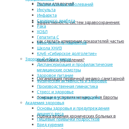
Ролики для врачей
Инфекционных заболеваний
Инсульта
Инфаркта
Сахарного диабета
Эффективность систем здравоохранения:
Рака
ХОБЛ
Гепатита С
как сделать измерение показателей частью
Безопасность пациентов
Школа ХНИЗ
Клуб «Сибирское долголетие»
Здоровый образ жизни
политики и управления?
Диспансеризация и профилактические
медицинские осмотры
Здоровое питание
Организация первичной медико-санитарной
Физическая активность и здоровье
Производственная гимнастика
Стресс и здоровье
помощи в условиях меняющейся Европы
Сохранение мужского здоровья
Академия здоровья
Основы здоровья и предупреждения
лишнего веса
Оценка ведения хронических больных в
Пищевые привычки подростков
Вред курения