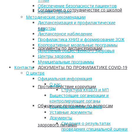
ТПМ»
Обеспечение безопасности пациентов
Соглашение о сотрудничестве со школой
Журнал «Профи»
Методические рекомендации
Диспансеризация и профилактические
осмотры
149
Диспансерное наблюдение
Профилактика ХНИЗ и формирование ЗОЖ
Корпоративные модельные программы
Документы по диспансеризации
укрепления общественного здоровья
Центры здоровья
Муниципальные программы
ДОКУМЕНТЫ ПО ПРОФИЛАКТИКЕ COVID-19
Контакты
О центре
Официальная информация
О нас
Противодействие коррупции
Структура ККЦОЗ и МП
Вышестоящие организации и
контролирующие органы
Обучающие программы по вопросам
Государственное задание
Уставные документы
Документы
Сведения о результатах
здорового питания
проведения специальной оценки