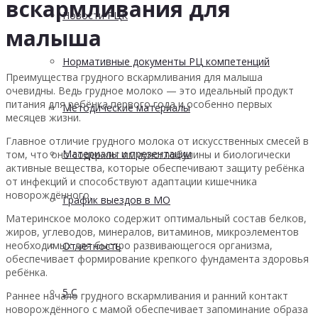
вскармливания для
Новости РЦК
малыша
Нормативные документы РЦ компетенций
Преимущества грудного вскармливания для малыша
очевидны. Ведь грудное молоко — это идеальный продукт
питания для ребёнка первого года и особенно первых
Методические материалы
месяцев жизни.
Главное отличие грудного молока от искусственных смесей в
Материалы и презентации
том, что оно содержит иммуноглобулины и биологически
активные вещества, которые обеспечивают защиту ребёнка
от инфекций и способствуют адаптации кишечника
новорождённого.
График выездов в МО
Материнское молоко содержит оптимальный состав белков,
жиров, углеводов, минералов, витаминов, микроэлементов
необходимых для быстро развивающегося организма,
Отчетность
обеспечивает формирование крепкого фундамента здоровья
ребёнка.
5 С
Раннее начало грудного вскармливания и ранний контакт
новорождённого с мамой обеспечивает запоминание образа