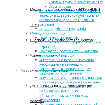
условий труда на рабочих местах
Оплата труда
Методические рекомендации ФГБУ «НМИЦ
Контакты контролирующих органов и
телефоны доверия, консультации по
вопросам преодоления кризисных
ситуаций
ТПМ»
Противодействие коррупции
Медицинская помощь
График приема граждан
Обеспечение безопасности пациентов
Права и обязанности граждан в сфере
охраны здоровья
Показатели доступности и качества
Журнал «Профи»
медицинской помощи
Информация о перечне жизненно
необходимых и важнейших
лекарственных препаратов для
Методические рекомендации
медицинского применения
Информация о страховых медицинских
организациях, с которыми заключены
Диспансеризация и профилактические
договора на оказание и оплату
медицинской помощи по
обязательному медицинскому
страхованию
осмотры
Перечень медицинских организаций,