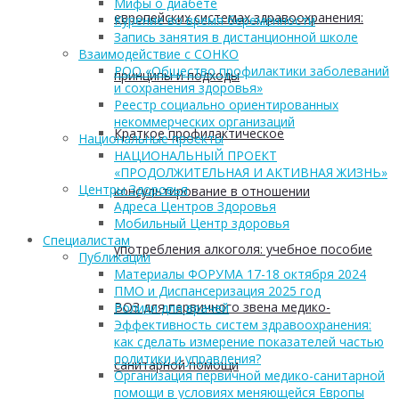
Мифы о диабете
европейских системах здравоохранения:
Курение во время беременности
Запись занятия в дистанционной школе
Взаимодействие с СОНКО
РОО «Общество профилактики заболеваний
принципы и подходы
и сохранения здоровья»
Реестр социально ориентированных
некоммерческих организаций
Краткое профилактическое
Национальные проекты
НАЦИОНАЛЬНЫЙ ПРОЕКТ
«ПРОДОЛЖИТЕЛЬНАЯ И АКТИВНАЯ ЖИЗНЬ»
Центры Здоровья
консультирование в отношении
Адреса Центров Здоровья
Мобильный Центр здоровья
Cпециалистам
употребления алкоголя: учебное пособие
Публикации
Материалы ФОРУМА 17-18 октября 2024
ПМО и Диспансеризация 2025 год
ВОЗ для первичного звена медико-
Ролики для врачей
Эффективность систем здравоохранения:
как сделать измерение показателей частью
политики и управления?
санитарной помощи
Организация первичной медико-санитарной
помощи в условиях меняющейся Европы