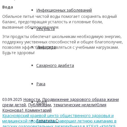
Вода
Инфекционных заболеваний
Обильное питьё чистой воды помогает сохранять водный
баланс, предотвращая усталость и головные боли,
вызванные обезвоживанием.
Инсульта
Эти продукты обеспечат школьникам необходимую энергию,
поддержку умственных способностей и общее благополучие,
Инфаркта
позволяя эффективно справляться с учебными нагрузками.
Будьте здоровы!
Сахарного диабета
Рака
03.09.2025
Новости
,
Продвижение здорового образа жизни
ХОБЛ
среди детей
,
Публикации
,
тематические недели
Юлия
Кононова
1 Комментарий
Красноярский краевой центр общественного здоровья и
Гепатита С
медицинской профилактики завершил летнюю кампанию в
детских оздоровительных лагерях
Выезд в КГБУЗ «КМДКБ