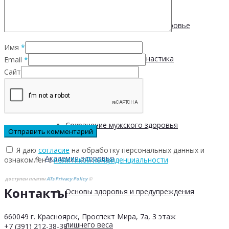
Физическая активность и здоровье
Имя
*
Производственная гимнастика
Email
*
Сайт
Стресс и здоровье
Сохранение мужского здоровья
Я даю
согласие
на обработку персональных данных и
Академия здоровья
ознакомлен с
политикой конфиденциальности
доступен плагин
ATs Privacy Policy
©
Контакты
Основы здоровья и предупреждения
660049 г. Красноярск, Проспект Мира, 7а, 3 этаж
лишнего веса
+7 (391) 212-38-38