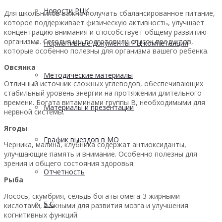
Новости РЦК
Для школьников важно получать сбалансированное питание,
которое поддерживает физическую активность, улучшает
концентрацию внимания и способствует общему развитию
организма. Сегодня мы подготовили список продуктов,
Нормативные документы РЦ компетенций
которые особенно полезны для организма вашего ребенка.
Овсянка
Методические материалы
Отличный источник сложных углеводов, обеспечивающих
стабильный уровень энергии на протяжении длительного
времени. Богата витаминами группы B, необходимыми для
Материалы и презентации
нервной системы.
Ягоды
График выездов в МО
Черника, малина, клубника содержат антиоксиданты,
улучшающие память и внимание. Особенно полезны для
зрения и общего состояния здоровья.
Отчетность
Рыба
Лосось, скумбрия, сельдь богаты омега-3 жирными
5 С
кислотами, важными для развития мозга и улучшения
когнитивных функций.