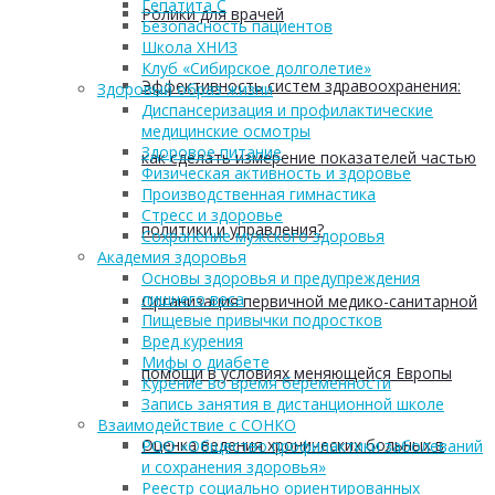
Гепатита С
Ролики для врачей
Безопасность пациентов
Школа ХНИЗ
Клуб «Сибирское долголетие»
Эффективность систем здравоохранения:
Здоровый образ жизни
Диспансеризация и профилактические
медицинские осмотры
Здоровое питание
как сделать измерение показателей частью
Физическая активность и здоровье
Производственная гимнастика
Стресс и здоровье
политики и управления?
Сохранение мужского здоровья
Академия здоровья
Основы здоровья и предупреждения
лишнего веса
Организация первичной медико-санитарной
Пищевые привычки подростков
Вред курения
Мифы о диабете
помощи в условиях меняющейся Европы
Курение во время беременности
Запись занятия в дистанционной школе
Взаимодействие с СОНКО
Оценка ведения хронических больных в
РОО «Общество профилактики заболеваний
и сохранения здоровья»
Реестр социально ориентированных