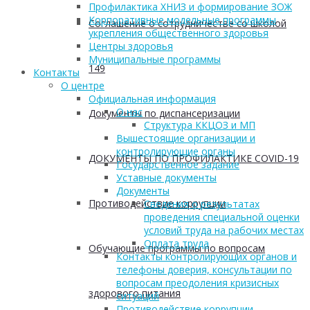
Профилактика ХНИЗ и формирование ЗОЖ
Корпоративные модельные программы
Соглашение о сотрудничестве со школой
укрепления общественного здоровья
Центры здоровья
Муниципальные программы
149
Контакты
О центре
Официальная информация
О нас
Документы по диспансеризации
Структура ККЦОЗ и МП
Вышестоящие организации и
контролирующие органы
ДОКУМЕНТЫ ПО ПРОФИЛАКТИКЕ COVID-19
Государственное задание
Уставные документы
Документы
Противодействие коррупции
Сведения о результатах
проведения специальной оценки
условий труда на рабочих местах
Оплата труда
Обучающие программы по вопросам
Контакты контролирующих органов и
телефоны доверия, консультации по
вопросам преодоления кризисных
здорового питания
ситуаций
Противодействие коррупции