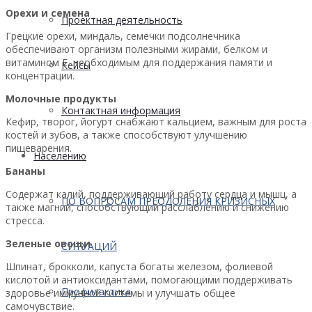
Орехи и семена
Проектная деятельность
Грецкие орехи, миндаль, семечки подсолнечника
обеспечивают организм полезными жирами, белком и
витамином E, необходимым для поддержания памяти и
Кейсы
концентрации.
Молочные продукты
Контактная информация
Кефир, творог, йогурт снабжают кальцием, важным для роста
костей и зубов, а также способствуют улучшению
пищеварения.
Населению
Бананы
Содержат калий, поддерживающий работу сердца и мышц, а
ПО ВОПРОСАМ ПРЕОДОЛЕНИЯ КРИЗИСНЫХ
также магний, способствующий расслаблению и снижению
стресса.
Зеленые овощи
СИТУАЦИЙ
Шпинат, брокколи, капуста богаты железом, фолиевой
кислотой и антиоксидантами, помогающими поддерживать
Профилактика
здоровье иммунной системы и улучшать общее
самочувствие.