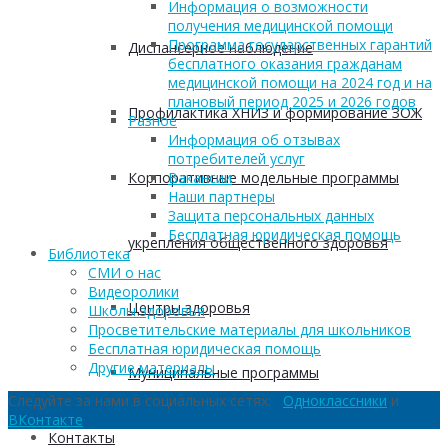
Информация о возможности
получения медицинской помощи
Программа государственных гарантий
Диспансерное наблюдение
бесплатного оказания гражданам
медицинской помощи на 2024 год и на
плановый период 2025 и 2026 годов
Профилактика ХНИЗ и формирование ЗОЖ
Разное
Информация об отзывах
потребителей услуг
Корпоративные модельные программы
Вакансии
Наши партнеры
Защита персональных данных
Бесплатная юридическая помощь
укрепления общественного здоровья
Библиотека
СМИ о нас
Видеоролики
Центры здоровья
Школы здоровья
Просветительские материалы для школьников
Бесплатная юридическая помощь
Другие материалы
Муниципальные программы
Следуйте за нами в социальных сетях:
Одноклассники
и
ВКонтакте
Контакты