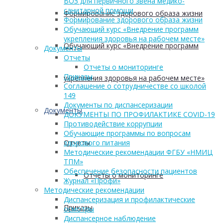
ВОЗ для первичного звена медико-
санитарной помощи
Формирование здорового образа жизни
Формирование здорового образа жизни
Обучающий курс «Внедрение программ
укрепления здоровья на рабочем месте»
Обучающий курс «Внедрение программ
Документы
Отчеты
Отчеты о мониторинге
Приказы
укрепления здоровья на рабочем месте»
Соглашение о сотрудничестве со школой
149
Документы по диспансеризации
Документы
ДОКУМЕНТЫ ПО ПРОФИЛАКТИКЕ COVID-19
Противодействие коррупции
Обучающие программы по вопросам
Отчеты
здорового питания
Методические рекомендации ФГБУ «НМИЦ
ТПМ»
Обеспечение безопасности пациентов
Отчеты о мониторинге
Журнал «Профи»
Методические рекомендации
Диспансеризация и профилактические
Приказы
осмотры
Диспансерное наблюдение