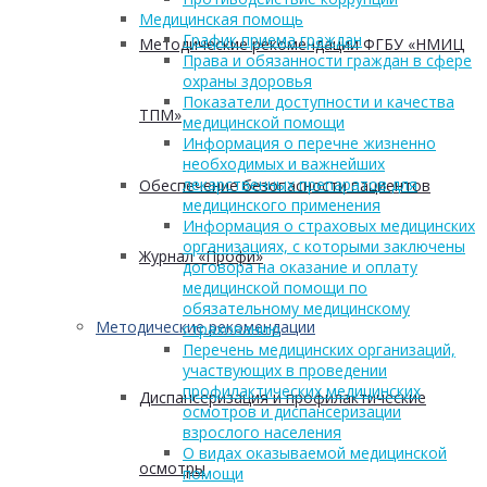
Медицинская помощь
График приема граждан
Методические рекомендации ФГБУ «НМИЦ
Права и обязанности граждан в сфере
охраны здоровья
Показатели доступности и качества
ТПМ»
медицинской помощи
Информация о перечне жизненно
необходимых и важнейших
лекарственных препаратов для
Обеспечение безопасности пациентов
медицинского применения
Информация о страховых медицинских
организациях, с которыми заключены
Журнал «Профи»
договора на оказание и оплату
медицинской помощи по
обязательному медицинскому
Методические рекомендации
страхованию
Перечень медицинских организаций,
участвующих в проведении
профилактических медицинских
Диспансеризация и профилактические
осмотров и диспансеризации
взрослого населения
О видах оказываемой медицинской
осмотры
помощи