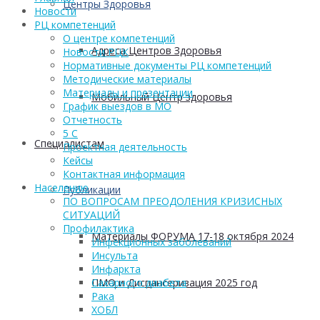
Центры Здоровья
Новости
РЦ компетенций
О центре компетенций
Адреса Центров Здоровья
Новости РЦК
Нормативные документы РЦ компетенций
Методические материалы
Материалы и презентации
Мобильный Центр здоровья
График выездов в МО
Отчетность
5 С
Cпециалистам
Проектная деятельность
Кейсы
Контактная информация
Населению
Публикации
ПО ВОПРОСАМ ПРЕОДОЛЕНИЯ КРИЗИСНЫХ
СИТУАЦИЙ
Профилактика
Материалы ФОРУМА 17-18 октября 2024
Инфекционных заболеваний
Инсульта
Инфаркта
ПМО и Диспансеризация 2025 год
Сахарного диабета
Рака
ХОБЛ