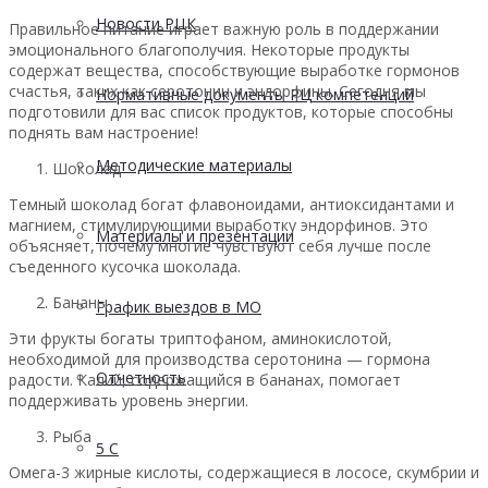
Новости РЦК
Правильное питание играет важную роль в поддержании
эмоционального благополучия. Некоторые продукты
содержат вещества, способствующие выработке гормонов
счастья, таких как серотонин и эндорфины. Сегодня мы
Нормативные документы РЦ компетенций
подготовили для вас список продуктов, которые способны
поднять вам настроение!
Методические материалы
Шоколад
Темный шоколад богат флавоноидами, антиоксидантами и
магнием, стимулирующими выработку эндорфинов. Это
Материалы и презентации
объясняет, почему многие чувствуют себя лучше после
съеденного кусочка шоколада.
Бананы
График выездов в МО
Эти фрукты богаты триптофаном, аминокислотой,
необходимой для производства серотонина — гормона
Отчетность
радости. Калий, содержащийся в бананах, помогает
поддерживать уровень энергии.
Рыба
5 С
Омега-3 жирные кислоты, содержащиеся в лососе, скумбрии и