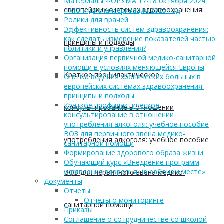
Материалы ФОРУМА 17-18 октября 2024
европейских системах здравоохранения:
ПМО и Диспансеризация 2025 год
Ролики для врачей
Эффективность систем здравоохранения:
как сделать измерение показателей частью
принципы и подходы
политики и управления?
Организация первичной медико-санитарной
помощи в условиях меняющейся Европы
Краткое профилактическое
Оценка ведения хронических больных в
европейских системах здравоохранения:
принципы и подходы
Краткое профилактическое
консультирование в отношении
консультирование в отношении
употребления алкоголя: учебное пособие
ВОЗ для первичного звена медико-
употребления алкоголя: учебное пособие
санитарной помощи
Формирование здорового образа жизни
Обучающий курс «Внедрение программ
укрепления здоровья на рабочем месте»
ВОЗ для первичного звена медико-
Документы
Отчеты
Отчеты о мониторинге
санитарной помощи
Приказы
Соглашение о сотрудничестве со школой