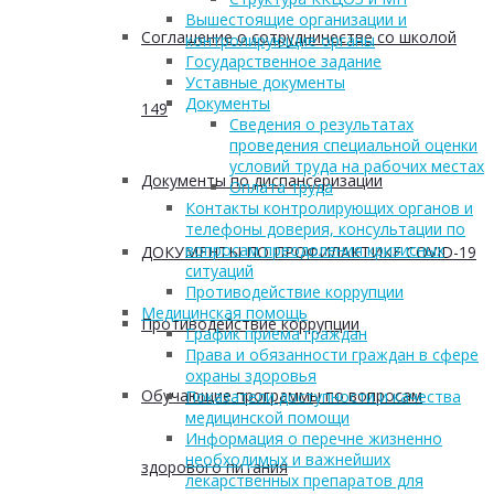
Вышестоящие организации и
Соглашение о сотрудничестве со школой
контролирующие органы
Государственное задание
Уставные документы
Документы
149
Сведения о результатах
проведения специальной оценки
условий труда на рабочих местах
Документы по диспансеризации
Оплата труда
Контакты контролирующих органов и
телефоны доверия, консультации по
вопросам преодоления кризисных
ДОКУМЕНТЫ ПО ПРОФИЛАКТИКЕ COVID-19
ситуаций
Противодействие коррупции
Медицинская помощь
Противодействие коррупции
График приема граждан
Права и обязанности граждан в сфере
охраны здоровья
Обучающие программы по вопросам
Показатели доступности и качества
медицинской помощи
Информация о перечне жизненно
необходимых и важнейших
здорового питания
лекарственных препаратов для