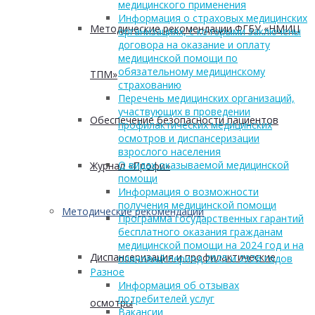
медицинского применения
Информация о страховых медицинских
Методические рекомендации ФГБУ «НМИЦ
организациях, с которыми заключены
договора на оказание и оплату
медицинской помощи по
обязательному медицинскому
ТПМ»
страхованию
Перечень медицинских организаций,
участвующих в проведении
Обеспечение безопасности пациентов
профилактических медицинских
осмотров и диспансеризации
взрослого населения
О видах оказываемой медицинской
Журнал «Профи»
помощи
Информация о возможности
получения медицинской помощи
Методические рекомендации
Программа государственных гарантий
бесплатного оказания гражданам
медицинской помощи на 2024 год и на
Диспансеризация и профилактические
плановый период 2025 и 2026 годов
Разное
Информация об отзывах
потребителей услуг
осмотры
Вакансии