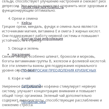
сельди, способствуют улучшению настроения и снижают риск
депрессии. Эти кислоты помогают сохранить мозг здоровым и
Проектная деятельность
функционирующим оптимально.
Орехи и семена
Кейсы
Грецкие орехи, миндаль, фундук и семена льна являются
источниками магния, витамина Е и омега-3 жирных кислот.
Они поддерживают работу нервной системы и повышают
Контактная информация
устойчивость к стрессу.
Овощи и зелень
Населению
Свежие овощи, особенно шпинат, брокколи и морковь,
богаты витаминами группы B, железом и фолиевой кислотой.
Все эти элементы важны для поддержания нормального
уровня серотонина.
ПО ВОПРОСАМ ПРЕОДОЛЕНИЯ КРИЗИСНЫХ
Кофе и чай
СИТУАЦИЙ
Умеренное потребление кофеина стимулирует нервную
систему, улучшает концентрацию внимания и повышает
общий тонус организма. Зеленый чай дополнительно
содержит аминокислоты, способствующие расслаблению и
Профилактика
снижению стресса.