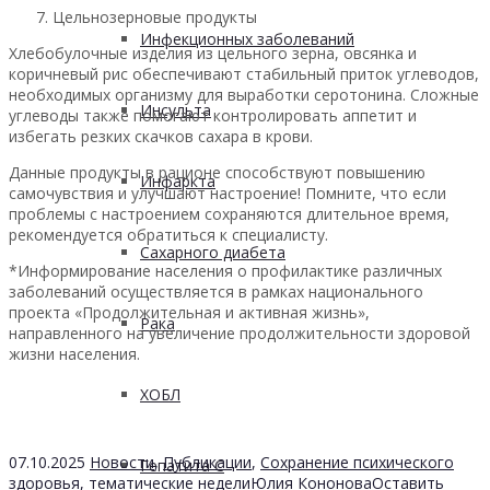
Цельнозерновые продукты
Инфекционных заболеваний
Хлебобулочные изделия из цельного зерна, овсянка и
коричневый рис обеспечивают стабильный приток углеводов,
необходимых организму для выработки серотонина. Сложные
Инсульта
углеводы также помогают контролировать аппетит и
избегать резких скачков сахара в крови.
Данные продукты в рационе способствуют повышению
Инфаркта
самочувствия и улучшают настроение! Помните, что если
проблемы с настроением сохраняются длительное время,
рекомендуется обратиться к специалисту.
Сахарного диабета
*Информирование населения о профилактике различных
заболеваний осуществляется в рамках национального
проекта «Продолжительная и активная жизнь»,
Рака
направленного на увеличение продолжительности здоровой
жизни населения.
ХОБЛ
07.10.2025
Новости
,
Публикации
,
Сохранение психического
Гепатита С
здоровья
,
тематические недели
Юлия Кононова
Оставить