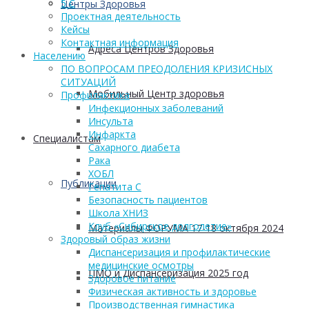
5 С
Центры Здоровья
Проектная деятельность
Кейсы
Контактная информация
Адреса Центров Здоровья
Населению
ПО ВОПРОСАМ ПРЕОДОЛЕНИЯ КРИЗИСНЫХ
СИТУАЦИЙ
Мобильный Центр здоровья
Профилактика
Инфекционных заболеваний
Инсульта
Инфаркта
Cпециалистам
Сахарного диабета
Рака
ХОБЛ
Публикации
Гепатита С
Безопасность пациентов
Школа ХНИЗ
Клуб «Сибирское долголетие»
Материалы ФОРУМА 17-18 октября 2024
Здоровый образ жизни
Диспансеризация и профилактические
медицинские осмотры
ПМО и Диспансеризация 2025 год
Здоровое питание
Физическая активность и здоровье
Производственная гимнастика