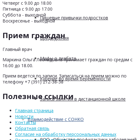
Четверг с 9.00 до 18.00
Пятница с 9.00 до 17.00
Суббота - выходной
Пищевые привычки подростков
Воскресенье - выходной
Прием граждан
Вред курения
Главный врач
Мифы о диабете
Маркина Ольга Леонидовна принимает граждан по средам с
16.00 до 18.00.
Прием ведется по записи. Записаться на прием можно по
Курение во время беременности
телефону +7 (391) 212-38-38
Полезные ссылки
Запись занятия в дистанционной школе
Главная страница
Новости
Взаимодействие с СОНКО
Контакты
Обратная связь
Согласие на обработку персоональных данных
РОО «Общество профилактики заболеваний