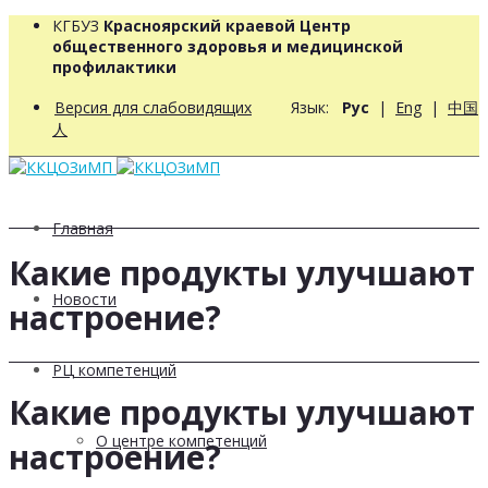
КГБУЗ
Красноярский краевой Центр
общественного здоровья и медицинской
профилактики
Версия для слабовидящих
Язык:
Рус
|
Eng
|
中国
人
Главная
Какие продукты улучшают
Новости
настроение?
РЦ компетенций
Какие продукты улучшают
О центре компетенций
настроение?