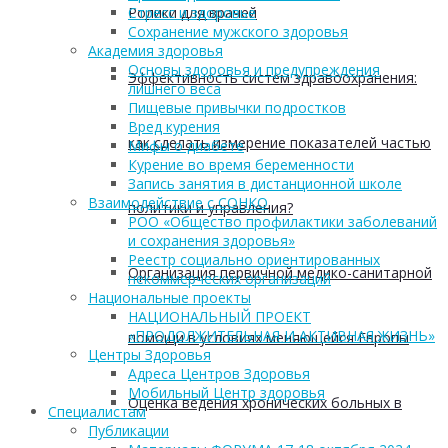
Ролики для врачей
Стресс и здоровье
Сохранение мужского здоровья
Академия здоровья
Основы здоровья и предупреждения
Эффективность систем здравоохранения:
лишнего веса
Пищевые привычки подростков
Вред курения
как сделать измерение показателей частью
Мифы о диабете
Курение во время беременности
Запись занятия в дистанционной школе
Взаимодействие с СОНКО
политики и управления?
РОО «Общество профилактики заболеваний
и сохранения здоровья»
Реестр социально ориентированных
Организация первичной медико-санитарной
некоммерческих организаций
Национальные проекты
НАЦИОНАЛЬНЫЙ ПРОЕКТ
«ПРОДОЛЖИТЕЛЬНАЯ И АКТИВНАЯ ЖИЗНЬ»
помощи в условиях меняющейся Европы
Центры Здоровья
Адреса Центров Здоровья
Мобильный Центр здоровья
Оценка ведения хронических больных в
Cпециалистам
Публикации