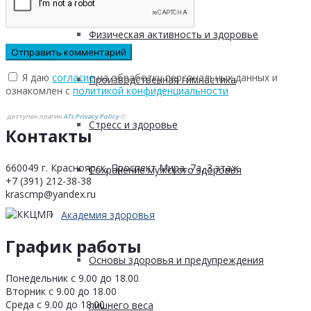
Физическая активность и здоровье
Я даю
согласие
на обработку персональных данных и
Производственная гимнастика
ознакомлен с
политикой конфиденциальности
доступен плагин
ATs Privacy Policy
©
Стресс и здоровье
Контакты
660049 г. Красноярск, Проспект Мира, 7а, 3 этаж
Сохранение мужского здоровья
+7 (391) 212-38-38
krascmp@yandex.ru
Академия здоровья
График работы
Основы здоровья и предупреждения
Понедельник с 9.00 до 18.00
Вторник с 9.00 до 18.00
Среда с 9.00 до 18.00
лишнего веса