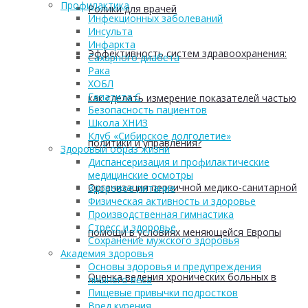
Профилактика
Ролики для врачей
Инфекционных заболеваний
Инсульта
Инфаркта
Эффективность систем здравоохранения:
Сахарного диабета
Рака
ХОБЛ
Гепатита С
как сделать измерение показателей частью
Безопасность пациентов
Школа ХНИЗ
Клуб «Сибирское долголетие»
политики и управления?
Здоровый образ жизни
Диспансеризация и профилактические
медицинские осмотры
Организация первичной медико-санитарной
Здоровое питание
Физическая активность и здоровье
Производственная гимнастика
Стресс и здоровье
помощи в условиях меняющейся Европы
Сохранение мужского здоровья
Академия здоровья
Основы здоровья и предупреждения
Оценка ведения хронических больных в
лишнего веса
Пищевые привычки подростков
Вред курения