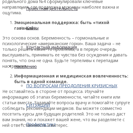
родильного дома №4 сформулировали ключевые
направления, где поддержка мужчины наиболее важна и
Проектная деятельность
ощутима.
Эмоциональная поддержка: быть «тихой
Кейсы
гаванью».
Это основа основ. Беременность – гормональные и
психологические «американские горки». Ваша задача – не
Контактная информация
только решать какие-то проблемы, а в первую очередь
выслушивать, принимать ее чувства без осуждения и давать
понять, что она не одна. Будьте терпеливы к перепадам
настроения.
Населению
Информационная и медицинская вовлеченность:
быть в одной команде.
ПО ВОПРОСАМ ПРЕОДОЛЕНИЯ КРИЗИСНЫХ
Не оставайтесь в стороне от процесса. Изучайте
информацию об этапах беременности, читайте книги или
статьи вместе. Задавайте вопросы врачу и помогайте супруге
СИТУАЦИЙ
соблюдать рекомендации медиков. Вы можете совместно
посетить курсы для будущих родителей. Это не только даст
вам знания, но и покажет вашей жене, что вы разделяете с
Профилактика
ней ответственность и интерес.