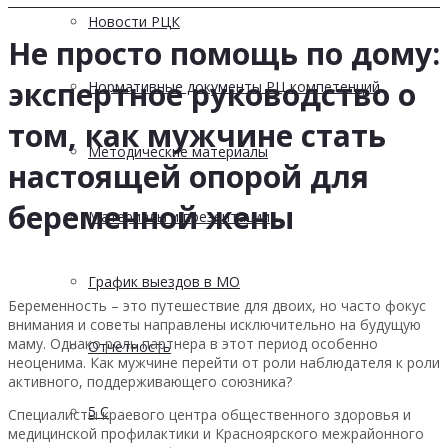
Новости РЦК
Не просто помощь по дому:
экспертное руководство о
Нормативные документы РЦ компетенций
том, как мужчине стать
Методические материалы
настоящей опорой для
беременной жены
Материалы и презентации
График выездов в МО
Беременность – это путешествие для двоих, но часто фокус
внимания и советы направлены исключительно на будущую
маму. Однако роль партнера в этот период особенно
Отчетность
неоценима. Как мужчине перейти от роли наблюдателя к роли
активного, поддерживающего союзника?
5 С
Специалисты краевого центра общественного здоровья и
медицинской профилактики и Красноярского межрайонного