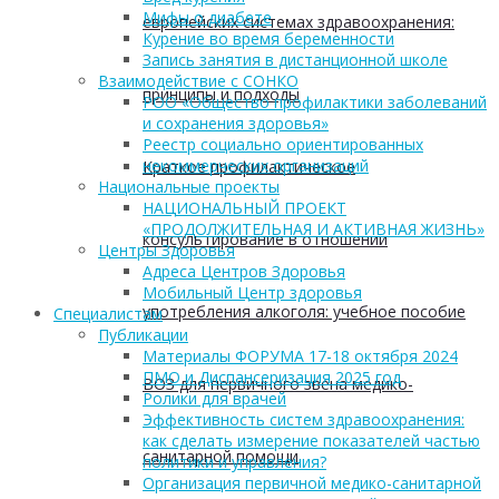
Мифы о диабете
европейских системах здравоохранения:
Курение во время беременности
Запись занятия в дистанционной школе
Взаимодействие с СОНКО
принципы и подходы
РОО «Общество профилактики заболеваний
и сохранения здоровья»
Реестр социально ориентированных
некоммерческих организаций
Краткое профилактическое
Национальные проекты
НАЦИОНАЛЬНЫЙ ПРОЕКТ
«ПРОДОЛЖИТЕЛЬНАЯ И АКТИВНАЯ ЖИЗНЬ»
консультирование в отношении
Центры Здоровья
Адреса Центров Здоровья
Мобильный Центр здоровья
употребления алкоголя: учебное пособие
Cпециалистам
Публикации
Материалы ФОРУМА 17-18 октября 2024
ПМО и Диспансеризация 2025 год
ВОЗ для первичного звена медико-
Ролики для врачей
Эффективность систем здравоохранения:
как сделать измерение показателей частью
санитарной помощи
политики и управления?
Организация первичной медико-санитарной