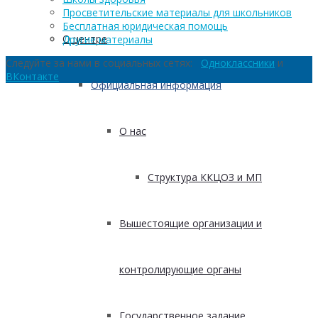
Просветительские материалы для школьников
Бесплатная юридическая помощь
О центре
Другие материалы
Следуйте за нами в социальных сетях:
Одноклассники
и
ВКонтакте
Официальная информация
О нас
Структура ККЦОЗ и МП
Вышестоящие организации и
контролирующие органы
Государственное задание