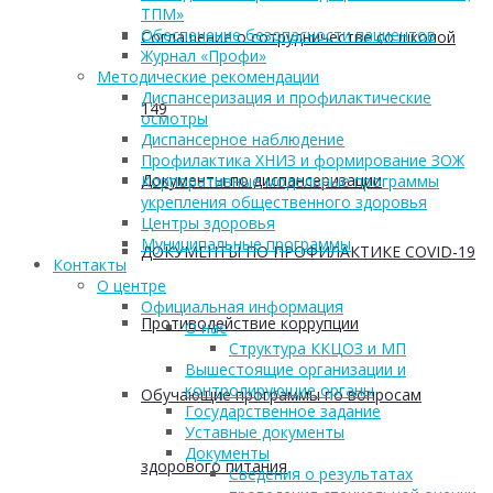
ТПМ»
Обеспечение безопасности пациентов
Соглашение о сотрудничестве со школой
Журнал «Профи»
Методические рекомендации
Диспансеризация и профилактические
149
осмотры
Диспансерное наблюдение
Профилактика ХНИЗ и формирование ЗОЖ
Документы по диспансеризации
Корпоративные модельные программы
укрепления общественного здоровья
Центры здоровья
Муниципальные программы
ДОКУМЕНТЫ ПО ПРОФИЛАКТИКЕ COVID-19
Контакты
О центре
Официальная информация
Противодействие коррупции
О нас
Структура ККЦОЗ и МП
Вышестоящие организации и
контролирующие органы
Обучающие программы по вопросам
Государственное задание
Уставные документы
Документы
здорового питания
Сведения о результатах