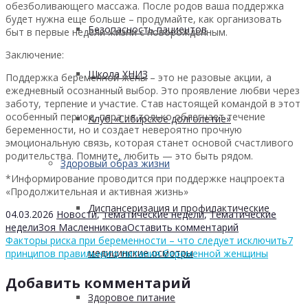
обезболивающего массажа. После родов ваша поддержка
будет нужна еще больше – продумайте, как организовать
Безопасность пациентов
быт в первые недели жизни с новорожденным.
Заключение:
Школа ХНИЗ
Поддержка беременной жены – это не разовые акции, а
ежедневный осознанный выбор. Это проявление любви через
заботу, терпение и участие. Став настоящей командой в этот
особенный период, пара не только облегчает течение
Клуб «Сибирское долголетие»
беременности, но и создает невероятно прочную
эмоциональную связь, которая станет основой счастливого
родительства. Помните, любить — это быть рядом.
Здоровый образ жизни
*Информирование проводится при поддержке нацпроекта
«Продолжительная и активная жизнь»
Диспансеризация и профилактические
04.03.2026
Новости
,
тематические недели
,
Тематические
недели
Зоя Масленникова
Оставить комментарий
Факторы риска при беременности – что следует исключить
7
медицинские осмотры
принципов правильного питания беременной женщины
Добавить комментарий
Здоровое питание