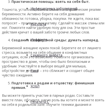
Практическая помощь: взять на себя быт.
Инфекционных заболеваний
Тошнота, усталость, боли в спине – это физические реалии
беременности. Активно берите на себя домашние
обязанности: готовка, уборка, покупки. Не ждите, пока вас
попросят – проявите инициативу. Сделайте массаж спины или
Инсульта
ног. Помогите найти удобную позу для сна. Эти простые
действия кричат о вашей заботе громче любых слов.
Инфаркта
Создание комфортной среды: думать наперед.
Беременной женщине нужен покой. Берегите ее от лишнего
стресса, возьмите на себя общение в конфликтных
Сахарного диабета
ситуациях, если это возможно. Помогите организовать
пространство в доме, чтобы оно было безопасным и
удобным. Участвуйте в выборе вещей для малыша,
обустройстве детской – это сближает и создает общее
Рака
чувство ожидания.
Подготовка к родам и отцовству: финишная
ХОБЛ
прямая.
Вы можете принять участие в парных родах. Составьте
вместе план, обсудите, какую роль вы хотите и можете взять
Гепатита С
на себя в родильном зале. Изучите техники дыхания и