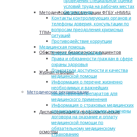
проведения специальной оценки
условий труда на рабочих местах
Оплата труда
Методические рекомендации ФГБУ «НМИЦ
Контакты контролирующих органов и
телефоны доверия, консультации по
вопросам преодоления кризисных
ТПМ»
ситуаций
Противодействие коррупции
Медицинская помощь
Обеспечение безопасности пациентов
График приема граждан
Права и обязанности граждан в сфере
охраны здоровья
Показатели доступности и качества
Журнал «Профи»
медицинской помощи
Информация о перечне жизненно
необходимых и важнейших
Методические рекомендации
лекарственных препаратов для
медицинского применения
Информация о страховых медицинских
организациях, с которыми заключены
Диспансеризация и профилактические
договора на оказание и оплату
медицинской помощи по
обязательному медицинскому
осмотры
страхованию