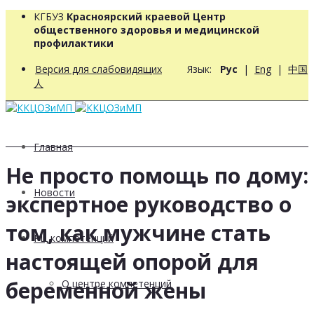
КГБУЗ
Красноярский краевой Центр
общественного здоровья и медицинской
профилактики
Версия для слабовидящих
Язык:
Рус
|
Eng
|
中国
人
Главная
Не просто помощь по дому:
Новости
экспертное руководство о
том, как мужчине стать
РЦ компетенций
настоящей опорой для
беременной жены
О центре компетенций