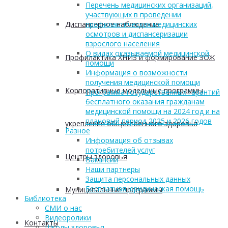
Перечень медицинских организаций,
участвующих в проведении
Диспансерное наблюдение
профилактических медицинских
осмотров и диспансеризации
взрослого населения
О видах оказываемой медицинской
Профилактика ХНИЗ и формирование ЗОЖ
помощи
Информация о возможности
получения медицинской помощи
Корпоративные модельные программы
Программа государственных гарантий
бесплатного оказания гражданам
медицинской помощи на 2024 год и на
плановый период 2025 и 2026 годов
укрепления общественного здоровья
Разное
Информация об отзывах
потребителей услуг
Центры здоровья
Вакансии
Наши партнеры
Защита персональных данных
Бесплатная юридическая помощь
Муниципальные программы
Библиотека
СМИ о нас
Видеоролики
Контакты
Школы здоровья