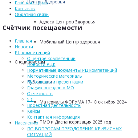
Центры Здоровья
Главная старая
Контакты
Обратная связь
Адреса Центров Здоровья
Счётчик посещаемости
Главная
Мобильный Центр здоровья
Новости
РЦ компетенций
О центре компетенций
Cпециалистам
Новости РЦК
Нормативные документы РЦ компетенций
Методические материалы
Публикации
Материалы и презентации
График выездов в МО
Отчетность
5 С
Материалы ФОРУМА 17-18 октября 2024
Проектная деятельность
Кейсы
Контактная информация
ПМО и Диспансеризация 2025 год
Населению
ПО ВОПРОСАМ ПРЕОДОЛЕНИЯ КРИЗИСНЫХ
СИТУАЦИЙ