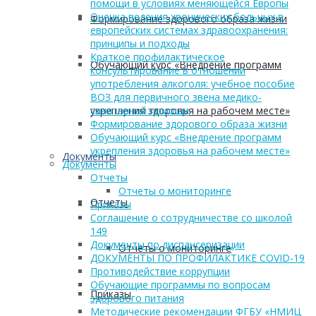
помощи в условиях меняющейся Европы
Оценка ведения хронических больных в
Формирование здорового образа жизни
европейских системах здравоохранения:
принципы и подходы
Краткое профилактическое
Обучающий курс «Внедрение программ
консультирование в отношении
употребления алкоголя: учебное пособие
ВОЗ для первичного звена медико-
укрепления здоровья на рабочем месте»
санитарной помощи
Формирование здорового образа жизни
Обучающий курс «Внедрение программ
укрепления здоровья на рабочем месте»
Документы
Документы
Отчеты
Отчеты о мониторинге
Отчеты
Приказы
Соглашение о сотрудничестве со школой
149
Документы по диспансеризации
Отчеты о мониторинге
ДОКУМЕНТЫ ПО ПРОФИЛАКТИКЕ COVID-19
Противодействие коррупции
Обучающие программы по вопросам
Приказы
здорового питания
Методические рекомендации ФГБУ «НМИЦ