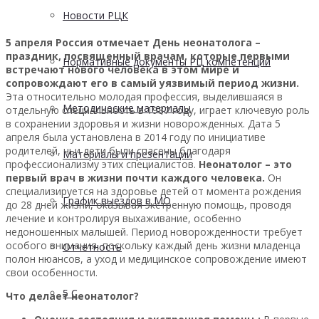
Новости РЦК
5 апреля Россия отмечает День неонатолога –
праздник, посвященный врачам, которые первыми
Нормативные документы РЦ компетенций
встречают нового человека в этом мире и
сопровождают его в самый уязвимый период жизни.
Эта относительно молодая профессия, выделившаяся в
Методические материалы
отдельную специальность в 1987 году, играет ключевую роль
в сохранении здоровья и жизни новорожденных. Дата 5
апреля была установлена в 2014 году по инициативе
родителей, чьи дети были спасены благодаря
Материалы и презентации
профессионализму этих специалистов.
Неонатолог – это
первый врач в жизни почти каждого человека.
Он
специализируется на здоровье детей от момента рождения
График выездов в МО
до 28 дней жизни, оказывая экстренную помощь, проводя
лечение и контролируя выхаживание, особенно
недоношенных малышей. Период новорожденности требует
особого внимания, поскольку каждый день жизни младенца
Отчетность
полон нюансов, а уход и медицинское сопровождение имеют
свои особенности.
5 С
Что делает неонатолог?