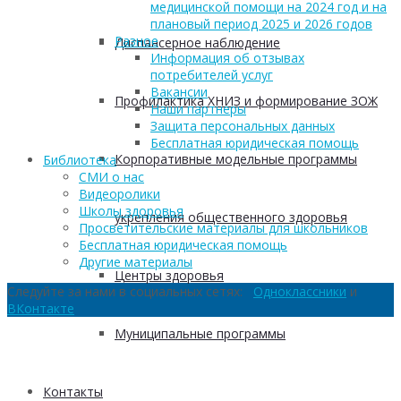
медицинской помощи на 2024 год и на
плановый период 2025 и 2026 годов
Разное
Диспансерное наблюдение
Информация об отзывах
потребителей услуг
Вакансии
Профилактика ХНИЗ и формирование ЗОЖ
Наши партнеры
Защита персональных данных
Бесплатная юридическая помощь
Корпоративные модельные программы
Библиотека
СМИ о нас
Видеоролики
Школы здоровья
укрепления общественного здоровья
Просветительские материалы для школьников
Бесплатная юридическая помощь
Другие материалы
Центры здоровья
Следуйте за нами в социальных сетях:
Одноклассники
и
ВКонтакте
Муниципальные программы
Контакты