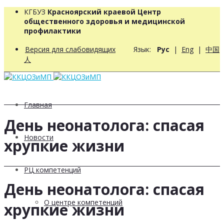
КГБУЗ
Красноярский краевой Центр
общественного здоровья и медицинской
профилактики
Версия для слабовидящих
Язык:
Рус
|
Eng
|
中国
人
Главная
День неонатолога: спасая
Новости
хрупкие жизни
РЦ компетенций
День неонатолога: спасая
О центре компетенций
хрупкие жизни