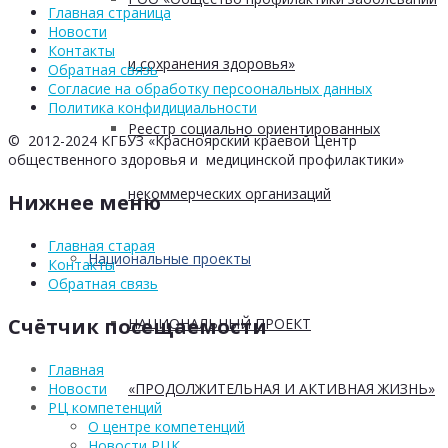
Главная страница
Новости
Контакты
и сохранения здоровья»
Обратная связь
Согласие на обработку персоональных данных
Политика конфидициальности
Реестр социально ориентированных
© 2012-2024 КГБУЗ «Красноярский краевой Центр
общественного здоровья и медицинской профилактики»
некоммерческих организаций
Нижнее меню
Главная старая
Национальные проекты
Контакты
Обратная связь
Счётчик посещаемости
НАЦИОНАЛЬНЫЙ ПРОЕКТ
Главная
«ПРОДОЛЖИТЕЛЬНАЯ И АКТИВНАЯ ЖИЗНЬ»
Новости
РЦ компетенций
О центре компетенций
Новости РЦК