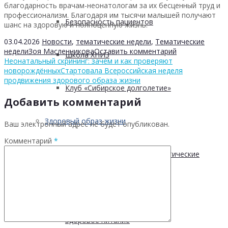
благодарность врачам-неонатологам за их бесценный труд и
профессионализм. Благодаря им тысячи малышей получают
Безопасность пациентов
шанс на здоровую и полноценную жизнь.
03.04.2026
Новости
,
тематические недели
,
Тематические
недели
Зоя Масленникова
Оставить комментарий
Школа ХНИЗ
Неонатальный скрининг: зачем и как проверяют
новорождённых
Стартовала Всероссийская неделя
продвижения здорового образа жизни
Клуб «Сибирское долголетие»
Добавить комментарий
Здоровый образ жизни
Ваш электронный адрес не будет опубликован.
Комментарий
*
Диспансеризация и профилактические
медицинские осмотры
Здоровое питание