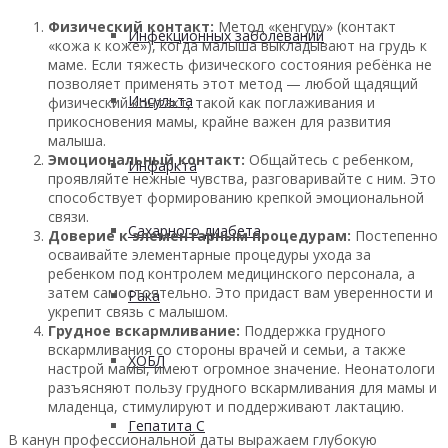
Физический контакт:
Метод «кенгуру» (контакт
Инфекционных заболеваний
«кожа к коже»), когда малыша выкладывают на грудь к
маме. Если тяжесть физического состояния ребёнка не
позволяет применять этот метод — любой щадящий
Инсульта
физический контакт, такой как поглаживания и
прикосновения мамы, крайне важен для развития
малыша.
Эмоциональный контакт:
Общайтесь с ребенком,
Инфаркта
проявляйте нежные чувства, разговаривайте с ним. Это
способствует формированию крепкой эмоциональной
связи.
Сахарного диабета
Доверие к элементарным процедурам:
Постепенно
осваивайте элементарные процедуры ухода за
ребенком под контролем медицинского персонала, а
затем самостоятельно. Это придаст вам уверенности и
Рака
укрепит связь с малышом.
Грудное вскармливание:
Поддержка грудного
вскармливания со стороны врачей и семьи, а также
ХОБЛ
настрой мамы, имеют огромное значение. Неонатологи
разъясняют пользу грудного вскармливания для мамы и
младенца, стимулируют и поддерживают лактацию.
Гепатита С
В канун профессиональной даты выражаем глубокую