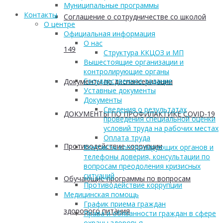
Муниципальные программы
Контакты
Соглашение о сотрудничестве со школой
О центре
Официальная информация
О нас
149
Структура ККЦОЗ и МП
Вышестоящие организации и
контролирующие органы
Государственное задание
Документы по диспансеризации
Уставные документы
Документы
Сведения о результатах
ДОКУМЕНТЫ ПО ПРОФИЛАКТИКЕ COVID-19
проведения специальной оценки
условий труда на рабочих местах
Оплата труда
Противодействие коррупции
Контакты контролирующих органов и
телефоны доверия, консультации по
вопросам преодоления кризисных
ситуаций
Обучающие программы по вопросам
Противодействие коррупции
Медицинская помощь
График приема граждан
здорового питания
Права и обязанности граждан в сфере
охраны здоровья