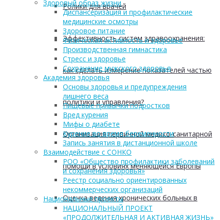
Здоровый образ жизни
Ролики для врачей
Диспансеризация и профилактические
медицинские осмотры
Здоровое питание
Эффективность систем здравоохранения:
Физическая активность и здоровье
Производственная гимнастика
Стресс и здоровье
Сохранение мужского здоровья
как сделать измерение показателей частью
Академия здоровья
Основы здоровья и предупреждения
лишнего веса
политики и управления?
Пищевые привычки подростков
Вред курения
Мифы о диабете
Курение во время беременности
Организация первичной медико-санитарной
Запись занятия в дистанционной школе
Взаимодействие с СОНКО
РОО «Общество профилактики заболеваний
помощи в условиях меняющейся Европы
и сохранения здоровья»
Реестр социально ориентированных
некоммерческих организаций
Оценка ведения хронических больных в
Национальные проекты
НАЦИОНАЛЬНЫЙ ПРОЕКТ
«ПРОДОЛЖИТЕЛЬНАЯ И АКТИВНАЯ ЖИЗНЬ»