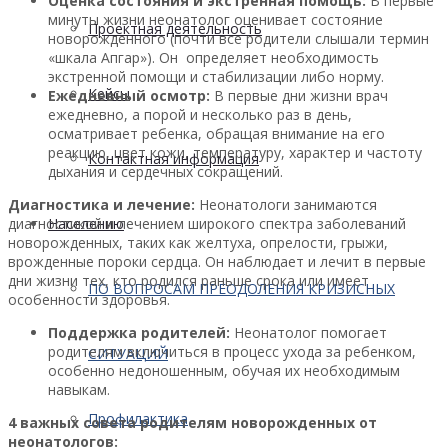
Оценка состояния и экстренная помощь:
В первые
минуты жизни неонатолог оценивает состояние
Проектная деятельность
новорожденного (почти все родители слышали термин
«шкала Апгар»). Он определяет необходимость
экстренной помощи и стабилизации либо норму.
Кейсы
Ежедневный осмотр:
В первые дни жизни врач
ежедневно, а порой и несколько раз в день,
осматривает ребенка, обращая внимание на его
реакцию, цвет кожи, температуру, характер и частоту
Контактная информация
дыхания и сердечных сокращений.
Диагностика и лечение:
Неонатологи занимаются
диагностикой и лечением широкого спектра заболеваний
Населению
новорожденных, таких как желтуха, опрелости, грыжи,
врожденные пороки сердца. Он наблюдает и лечит в первые
дни жизни тех, кто родился раньше срока или имеет
ПО ВОПРОСАМ ПРЕОДОЛЕНИЯ КРИЗИСНЫХ
особенности здоровья.
Поддержка родителей:
Неонатолог помогает
родителям включиться в процесс ухода за ребенком,
СИТУАЦИЙ
особенно недоношенным, обучая их необходимым
навыкам.
Профилактика
4 важных совета родителям новорожденных от
неонатологов: