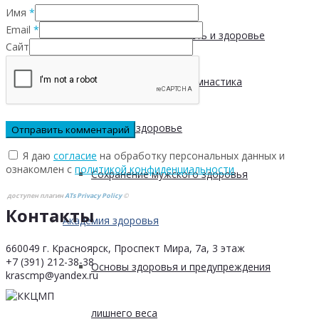
Имя
*
Email
*
Физическая активность и здоровье
Сайт
Производственная гимнастика
Стресс и здоровье
Я даю
согласие
на обработку персональных данных и
ознакомлен с
политикой конфиденциальности
Сохранение мужского здоровья
доступен плагин
ATs Privacy Policy
©
Контакты
Академия здоровья
660049 г. Красноярск, Проспект Мира, 7а, 3 этаж
+7 (391) 212-38-38
Основы здоровья и предупреждения
krascmp@yandex.ru
лишнего веса