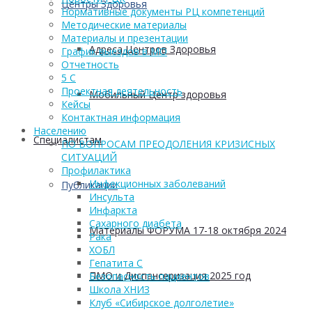
Центры Здоровья
Нормативные документы РЦ компетенций
Методические материалы
Материалы и презентации
Адреса Центров Здоровья
График выездов в МО
Отчетность
5 С
Проектная деятельность
Мобильный Центр здоровья
Кейсы
Контактная информация
Населению
Cпециалистам
ПО ВОПРОСАМ ПРЕОДОЛЕНИЯ КРИЗИСНЫХ
СИТУАЦИЙ
Профилактика
Инфекционных заболеваний
Публикации
Инсульта
Инфаркта
Сахарного диабета
Материалы ФОРУМА 17-18 октября 2024
Рака
ХОБЛ
Гепатита С
ПМО и Диспансеризация 2025 год
Безопасность пациентов
Школа ХНИЗ
Клуб «Сибирское долголетие»