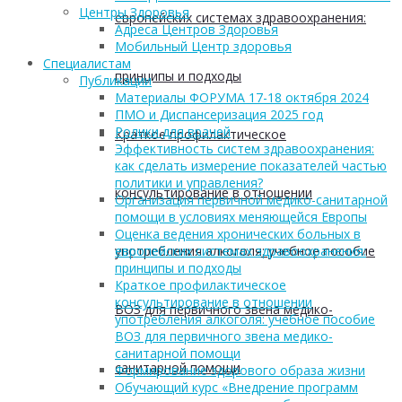
Центры Здоровья
европейских системах здравоохранения:
Адреса Центров Здоровья
Мобильный Центр здоровья
Cпециалистам
принципы и подходы
Публикации
Материалы ФОРУМА 17-18 октября 2024
ПМО и Диспансеризация 2025 год
Ролики для врачей
Краткое профилактическое
Эффективность систем здравоохранения:
как сделать измерение показателей частью
политики и управления?
консультирование в отношении
Организация первичной медико-санитарной
помощи в условиях меняющейся Европы
Оценка ведения хронических больных в
употребления алкоголя: учебное пособие
европейских системах здравоохранения:
принципы и подходы
Краткое профилактическое
консультирование в отношении
ВОЗ для первичного звена медико-
употребления алкоголя: учебное пособие
ВОЗ для первичного звена медико-
санитарной помощи
санитарной помощи
Формирование здорового образа жизни
Обучающий курс «Внедрение программ