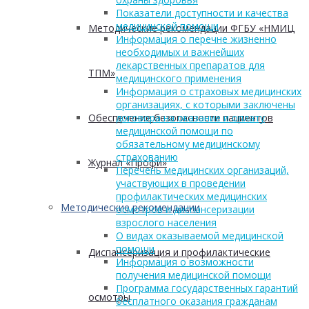
Показатели доступности и качества
медицинской помощи
Методические рекомендации ФГБУ «НМИЦ
Информация о перечне жизненно
необходимых и важнейших
лекарственных препаратов для
ТПМ»
медицинского применения
Информация о страховых медицинских
организациях, с которыми заключены
Обеспечение безопасности пациентов
договора на оказание и оплату
медицинской помощи по
обязательному медицинскому
страхованию
Журнал «Профи»
Перечень медицинских организаций,
участвующих в проведении
профилактических медицинских
Методические рекомендации
осмотров и диспансеризации
взрослого населения
О видах оказываемой медицинской
помощи
Диспансеризация и профилактические
Информация о возможности
получения медицинской помощи
Программа государственных гарантий
осмотры
бесплатного оказания гражданам