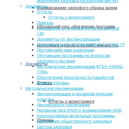
укрепления здоровья на рабочем месте»
Документы
Формирование здорового образа жизни
Отчеты
Отчеты о мониторинге
Приказы
Обучающий курс «Внедрение программ
Соглашение о сотрудничестве со школой
149
Документы по диспансеризации
ДОКУМЕНТЫ ПО ПРОФИЛАКТИКЕ COVID-19
укрепления здоровья на рабочем месте»
Противодействие коррупции
Обучающие программы по вопросам
здорового питания
Документы
Методические рекомендации ФГБУ «НМИЦ
ТПМ»
Обеспечение безопасности пациентов
Отчеты
Журнал «Профи»
Методические рекомендации
Диспансеризация и профилактические
осмотры
Отчеты о мониторинге
Диспансерное наблюдение
Профилактика ХНИЗ и формирование ЗОЖ
Корпоративные модельные программы
Приказы
укрепления общественного здоровья
Центры здоровья