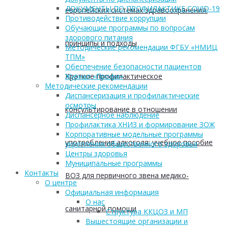
ДОКУМЕНТЫ ПО ПРОФИЛАКТИКЕ COVID-19
европейских системах здравоохранения:
Противодействие коррупции
Обучающие программы по вопросам
здорового питания
принципы и подходы
Методические рекомендации ФГБУ «НМИЦ
ТПМ»
Обеспечение безопасности пациентов
Краткое профилактическое
Журнал «Профи»
Методические рекомендации
Диспансеризация и профилактические
осмотры
консультирование в отношении
Диспансерное наблюдение
Профилактика ХНИЗ и формирование ЗОЖ
Корпоративные модельные программы
употребления алкоголя: учебное пособие
укрепления общественного здоровья
Центры здоровья
Муниципальные программы
Контакты
ВОЗ для первичного звена медико-
О центре
Официальная информация
О нас
санитарной помощи
Структура ККЦОЗ и МП
Вышестоящие организации и