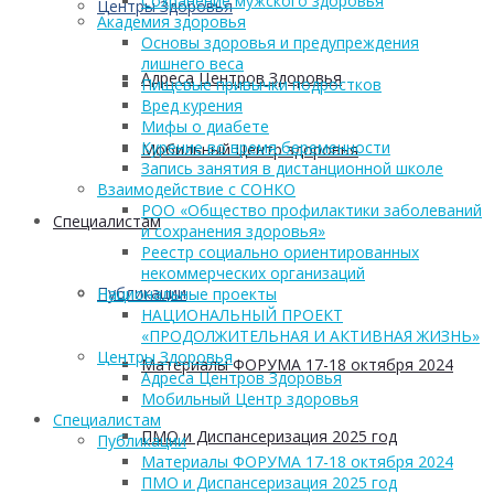
Сохранение мужского здоровья
Центры Здоровья
Академия здоровья
Основы здоровья и предупреждения
лишнего веса
Адреса Центров Здоровья
Пищевые привычки подростков
Вред курения
Мифы о диабете
Курение во время беременности
Мобильный Центр здоровья
Запись занятия в дистанционной школе
Взаимодействие с СОНКО
РОО «Общество профилактики заболеваний
Cпециалистам
и сохранения здоровья»
Реестр социально ориентированных
некоммерческих организаций
Публикации
Национальные проекты
НАЦИОНАЛЬНЫЙ ПРОЕКТ
«ПРОДОЛЖИТЕЛЬНАЯ И АКТИВНАЯ ЖИЗНЬ»
Центры Здоровья
Материалы ФОРУМА 17-18 октября 2024
Адреса Центров Здоровья
Мобильный Центр здоровья
Cпециалистам
ПМО и Диспансеризация 2025 год
Публикации
Материалы ФОРУМА 17-18 октября 2024
ПМО и Диспансеризация 2025 год