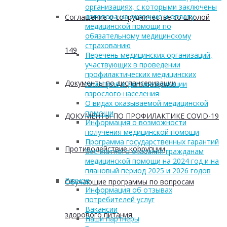
организациях, с которыми заключены
договора на оказание и оплату
Соглашение о сотрудничестве со школой
медицинской помощи по
обязательному медицинскому
страхованию
149
Перечень медицинских организаций,
участвующих в проведении
профилактических медицинских
Документы по диспансеризации
осмотров и диспансеризации
взрослого населения
О видах оказываемой медицинской
помощи
ДОКУМЕНТЫ ПО ПРОФИЛАКТИКЕ COVID-19
Информация о возможности
получения медицинской помощи
Программа государственных гарантий
Противодействие коррупции
бесплатного оказания гражданам
медицинской помощи на 2024 год и на
плановый период 2025 и 2026 годов
Разное
Обучающие программы по вопросам
Информация об отзывах
потребителей услуг
Вакансии
здорового питания
Наши партнеры