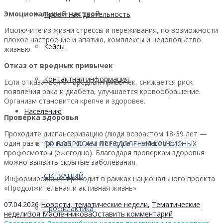
Эмоциональный настрой
Проектная деятельность
Исключите из жизни стрессы и переживания, по возможности
плохое настроение и апатию, комплексы и недовольство
Кейсы
жизнью.
Отказ от вредных привычек
Контактная информация
Если отказаться от вредных привычек, снижается риск
появления рака и диабета, улучшается кровообращение.
Организм становится крепче и здоровее.
Населению
Проверка здоровья
Проходите диспансеризацию (люди возрастом 18-39 лет —
один раз в три года, 40 лет и старше — ежегодно) и
ПО ВОПРОСАМ ПРЕОДОЛЕНИЯ КРИЗИСНЫХ
профосмотры (ежегодно). Благодаря проверкам здоровья
можно выявить скрытые заболевания.
СИТУАЦИЙ
Информирование проходит в рамках национального проекта
«Продолжительная и активная жизнь»
07.04.2026
Новости
,
тематические недели
,
Тематические
Профилактика
недели
Зоя Масленникова
Оставить комментарий