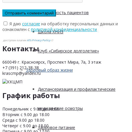
Безопасность пациентов
Я даю
согласие
на обработку персональных данных и
ознакомлен с
политикой конфиденциальности
Школа ХНИЗ
доступен плагин
ATs Privacy Policy
©
Контакты
Клуб «Сибирское долголетие»
660049 г. Красноярск, Проспект Мира, 7а, 3 этаж
+7 (391) 212-38-38
Здоровый образ жизни
krascmp@yandex.ru
Диспансеризация и профилактические
График работы
медицинские осмотры
Понедельник с 9.00 до 18.00
Вторник с 9.00 до 18.00
Среда с 9.00 до 18.00
Четверг с 9.00 до 18.00
Здоровое питание
Пятница с 9.00 до 17.00