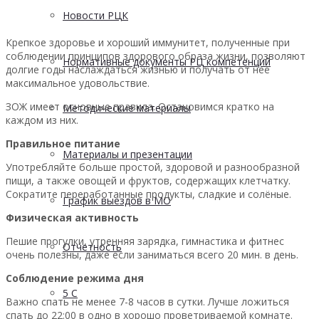
Новости РЦК
Крепкое здоровье и хороший иммунитет, полученные при
соблюдении принципов здорового образа жизни, позволяют
Нормативные документы РЦ компетенций
долгие годы наслаждаться жизнью и получать от неё
максимальное удовольствие.
ЗОЖ имеет основные правила. Остановимся кратко на
Методические материалы
каждом из них.
Правильное питание
Материалы и презентации
Употребляйте больше простой, здоровой и разнообразной
пищи, а также овощей и фруктов, содержащих клетчатку.
Сократите переработанные продукты, сладкие и солёные.
График выездов в МО
Физическая активность
Пешие прогулки, утренняя зарядка, гимнастика и фитнес
Отчетность
очень полезны, даже если заниматься всего 20 мин. в день.
Соблюдение режима дня
5 С
Важно спать не менее 7-8 часов в сутки. Лучше ложиться
спать до 22:00 в одно в хорошо проветриваемой комнате.