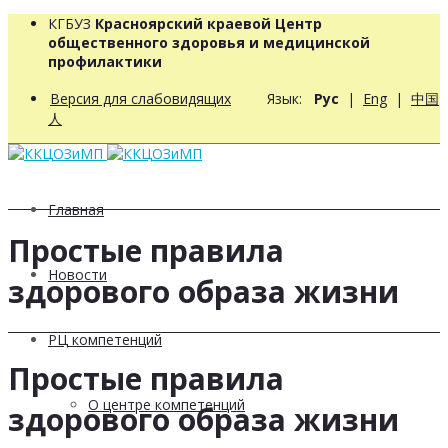
КГБУЗ
Красноярский краевой Центр
общественного здоровья и медицинской
профилактики
Версия для слабовидящих
Язык:
Рус
|
Eng
|
中国
人
Главная
Простые правила
Новости
здорового образа жизни
РЦ компетенций
Простые правила
О центре компетенций
здорового образа жизни