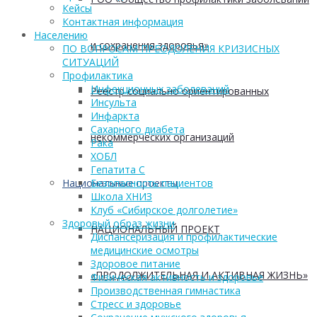
Кейсы
Контактная информация
Населению
и сохранения здоровья»
ПО ВОПРОСАМ ПРЕОДОЛЕНИЯ КРИЗИСНЫХ
СИТУАЦИЙ
Профилактика
Инфекционных заболеваний
Реестр социально ориентированных
Инсульта
Инфаркта
Сахарного диабета
некоммерческих организаций
Рака
ХОБЛ
Гепатита С
Национальные проекты
Безопасность пациентов
Школа ХНИЗ
Клуб «Сибирское долголетие»
Здоровый образ жизни
НАЦИОНАЛЬНЫЙ ПРОЕКТ
Диспансеризация и профилактические
медицинские осмотры
Здоровое питание
«ПРОДОЛЖИТЕЛЬНАЯ И АКТИВНАЯ ЖИЗНЬ»
Физическая активность и здоровье
Производственная гимнастика
Стресс и здоровье