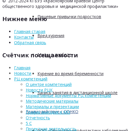
© 2012-2024 КГБУЗ «Красноярский краевой Центр
общественного здоровья и медицинской профилактики»
Пищевые привычки подростков
Нижнее меню
Главная старая
Вред курения
Контакты
Обратная связь
Счётчик посещаемости
Мифы о диабете
Главная
Новости
Курение во время беременности
РЦ компетенций
О центре компетенций
Новости РЦК
Запись занятия в дистанционной школе
Нормативные документы РЦ компетенций
Методические материалы
Материалы и презентации
Взаимодействие с СОНКО
График выездов в МО
Отчетность
5 С
Проектная деятельность
РОО «Общество профилактики заболеваний