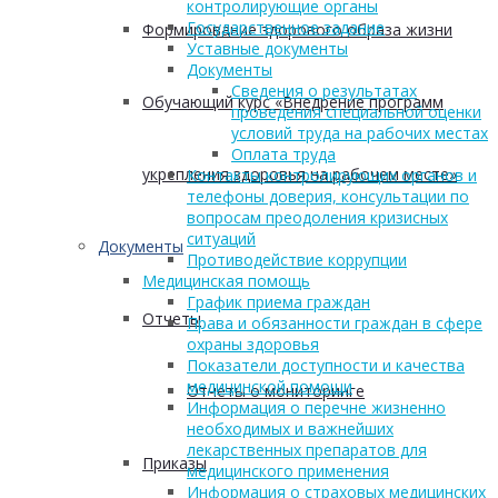
контролирующие органы
Государственное задание
Формирование здорового образа жизни
Уставные документы
Документы
Сведения о результатах
Обучающий курс «Внедрение программ
проведения специальной оценки
условий труда на рабочих местах
Оплата труда
укрепления здоровья на рабочем месте»
Контакты контролирующих органов и
телефоны доверия, консультации по
вопросам преодоления кризисных
ситуаций
Документы
Противодействие коррупции
Медицинская помощь
График приема граждан
Отчеты
Права и обязанности граждан в сфере
охраны здоровья
Показатели доступности и качества
медицинской помощи
Отчеты о мониторинге
Информация о перечне жизненно
необходимых и важнейших
лекарственных препаратов для
Приказы
медицинского применения
Информация о страховых медицинских