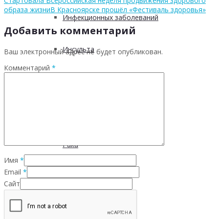
Стартовала Всероссийская неделя продвижения здорового
образа жизни
В Красноярске прошёл «Фестиваль здоровья»
Инфекционных заболеваний
Добавить комментарий
Инсульта
Ваш электронный адрес не будет опубликован.
Комментарий
*
Инфаркта
Сахарного диабета
Рака
Имя
*
Email
*
ХОБЛ
Сайт
Гепатита С