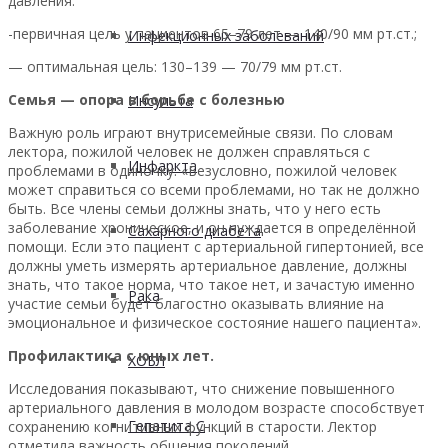
давления:
-первичная цель у пациентов 65–79 лет — 140/90 мм рт.ст.;
Инфекционных заболеваний
— оптимальная цель: 130–139 — 70/79 мм рт.ст.
Семья — опора в борьбе с болезнью
Инсульта
Важную роль играют внутрисемейные связи. По словам
лектора, пожилой человек не должен справляться с
Инфаркта
проблемами в одиночку. «Безусловно, пожилой человек
может справиться со всеми проблемами, но так не должно
быть. Все члены семьи должны знать, что у него есть
заболевание хроническое, и он нуждается в определённой
Сахарного диабета
помощи. Если это пациент с артериальной гипертонией, все
должны уметь измерять артериальное давление, должны
знать, что такое норма, что такое нет, и зачастую именно
Рака
участие семьи будет благостно оказывать влияние на
эмоциональное и физическое состояние нашего пациента».
Профилактика с юных лет.
ХОБЛ
Исследования показывают, что снижение повышенного
артериального давления в молодом возрасте способствует
Гепатита С
сохранению когнитивных функций в старости. Лектор
отметила важность общения поколений.