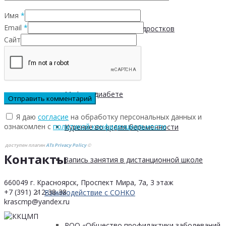
Имя
*
Email
*
Пищевые привычки подростков
Сайт
Вред курения
Мифы о диабете
Я даю
согласие
на обработку персональных данных и
ознакомлен с
политикой конфиденциальности
Курение во время беременности
доступен плагин
ATs Privacy Policy
©
Контакты
Запись занятия в дистанционной школе
660049 г. Красноярск, Проспект Мира, 7а, 3 этаж
+7 (391) 212-38-38
Взаимодействие с СОНКО
krascmp@yandex.ru
РОО «Общество профилактики заболеваний