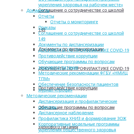
укрепления здоровья на рабочем месте»
Соглашение о сотрудничестве со школой
Документы
Отчеты
Отчеты о мониторинге
Приказы
149
Соглашение о сотрудничестве со школой
149
Документы по диспансеризации
Документы по диспансеризации
ДОКУМЕНТЫ ПО ПРОФИЛАКТИКЕ COVID-19
Противодействие коррупции
Обучающие программы по вопросам
здорового питания
ДОКУМЕНТЫ ПО ПРОФИЛАКТИКЕ COVID-19
Методические рекомендации ФГБУ «НМИЦ
ТПМ»
Обеспечение безопасности пациентов
Противодействие коррупции
Журнал «Профи»
Методические рекомендации
Диспансеризация и профилактические
осмотры
Обучающие программы по вопросам
Диспансерное наблюдение
Профилактика ХНИЗ и формирование ЗОЖ
Корпоративные модельные программы
здорового питания
укрепления общественного здоровья