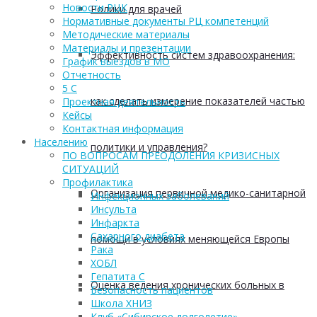
Новости РЦК
Ролики для врачей
Нормативные документы РЦ компетенций
Методические материалы
Материалы и презентации
Эффективность систем здравоохранения:
График выездов в МО
Отчетность
5 С
как сделать измерение показателей частью
Проектная деятельность
Кейсы
Контактная информация
Населению
политики и управления?
ПО ВОПРОСАМ ПРЕОДОЛЕНИЯ КРИЗИСНЫХ
СИТУАЦИЙ
Профилактика
Организация первичной медико-санитарной
Инфекционных заболеваний
Инсульта
Инфаркта
Сахарного диабета
помощи в условиях меняющейся Европы
Рака
ХОБЛ
Гепатита С
Оценка ведения хронических больных в
Безопасность пациентов
Школа ХНИЗ
Клуб «Сибирское долголетие»