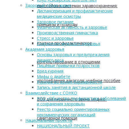
Здоровый образ жизни
европейских системах здравоохранения:
Диспансеризация и профилактические
медицинские осмотры
Здоровое питание
принципы и подходы
Физическая активность и здоровье
Производственная гимнастика
Стресс и здоровье
Краткое профилактическое
Сохранение мужского здоровья
Академия здоровья
Основы здоровья и предупреждения
лишнего веса
консультирование в отношении
Пищевые привычки подростков
Вред курения
Мифы о диабете
употребления алкоголя: учебное пособие
Курение во время беременности
Запись занятия в дистанционной школе
Взаимодействие с СОНКО
РОО «Общество профилактики заболеваний
ВОЗ для первичного звена медико-
и сохранения здоровья»
Реестр социально ориентированных
некоммерческих организаций
санитарной помощи
Национальные проекты
НАЦИОНАЛЬНЫЙ ПРОЕКТ