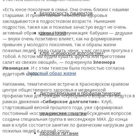
«Есть юное поколение в семье. Они очень близки с нашими
Безопасность пациентов
старшими. И превентивные технологии здоровья
закладываются в подростковом возрасте. Нынешние
подростки, также как и пожилые зачастую ведут не очень
активный образ жизни. И коммуникация: бабушки — дедушки
Школа ХНИЗ
— внуки очень позитивно влияет, как на формирование
привычек у молодого поколения, так и образы жизни
пожилых людей. Надо сказать «внук, у нас сегодня прогулка с
Клуб «Сибирское долголетие»
тобой. А потом мы будем кушать фрукты или приготовим
салат из свежих овощей», — подчеркнула
Элеонора
Иваницкая
. И с этим тезисом была полностью согласна
Здоровый образ жизни
аудитория клуба.
Напомним, тематические встречи в Красноярском краевом
центре общественного здоровья и медицинской
Диспансеризация и профилактические
профилактики для граждан «серебряного возраста» ведутся в
рамках движения «
Сибирское долголетие
». Клуб,
стартовавший весной прошлого года, уже сформировал
постоянный «костяк» участников, для обсуждения вопросов
медицинские осмотры
создана специальная группа в мессенджере МАХ. До конца
мая в клубе состоится занятие по физическим нагрузкам для
пожилых людей в дачный сезон.
Здоровое питание