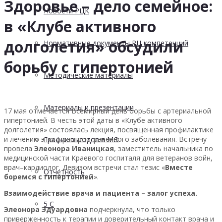
Здоровье – дело семейное:
Новости РЦК
в «Клубе активного
долголетия» обсудили
Нормативные документы РЦ компетенций
борьбу с гипертонией
Методические материалы
Материалы и презентации
17 мая отмечается Всемирный день борьбы с артериальной
гипертонией. В честь этой даты в «Клубе активного
долголетия» состоялась лекция, посвященная профилактике
и лечению этого распространенного заболевания. Встречу
График выездов в МО
провела
Элеонора Иваницкая
, заместитель начальника по
медицинской части Краевого госпиталя для ветеранов войн,
врач–кардиолог. Девизом встречи стал тезис «
Вместе
Отчетность
боремся с гипертонией
».
Взаимодействие врача и пациента – залог успеха.
5 С
Элеонора Эдуардовна
подчеркнула, что только
приверженность к терапии и доверительный контакт врача и