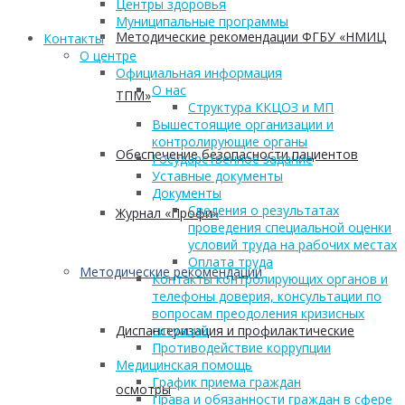
Центры здоровья
Муниципальные программы
Методические рекомендации ФГБУ «НМИЦ
Контакты
О центре
Официальная информация
О нас
ТПМ»
Структура ККЦОЗ и МП
Вышестоящие организации и
контролирующие органы
Обеспечение безопасности пациентов
Государственное задание
Уставные документы
Документы
Сведения о результатах
Журнал «Профи»
проведения специальной оценки
условий труда на рабочих местах
Оплата труда
Методические рекомендации
Контакты контролирующих органов и
телефоны доверия, консультации по
вопросам преодоления кризисных
Диспансеризация и профилактические
ситуаций
Противодействие коррупции
Медицинская помощь
График приема граждан
осмотры
Права и обязанности граждан в сфере