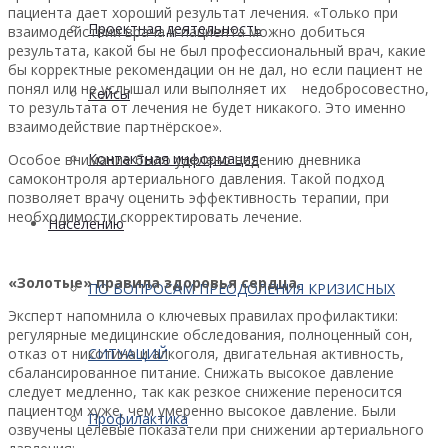
пациента дает хороший результат лечения. «Только при
Проектная деятельность
взаимодействии врача и пациента можно добиться
результата, какой бы не был профессиональный врач, какие
бы корректные рекомендации он не дал, но если пациент не
понял или не услышал или выполняет их недобросовестно,
Кейсы
то результата от лечения не будет никакого. Это именно
взаимодействие партнёрское».
Контактная информация
Особое внимание было уделено ведению дневника
самоконтроля артериального давления. Такой подход
позволяет врачу оценить эффективность терапии, при
необходимости скорректировать лечение.
Населению
«Золотые» правила здоровья сердца.
ПО ВОПРОСАМ ПРЕОДОЛЕНИЯ КРИЗИСНЫХ
Эксперт напомнила о ключевых правилах профилактики:
регулярные медицинские обследования, полноценный сон,
отказ от никотина и алкоголя, двигательная активность,
СИТУАЦИЙ
сбалансированное питание. Снижать высокое давление
следует медленно, так как резкое снижение переносится
пациентом хуже, чем умеренно высокое давление. Были
Профилактика
озвучены целевые показатели при снижении артериального