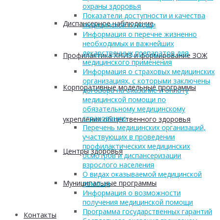
охраны здоровья
Показатели доступности и качества
Диспансерное наблюдение
медицинской помощи
Информация о перечне жизненно
необходимых и важнейших
лекарственных препаратов для
Профилактика ХНИЗ и формирование ЗОЖ
медицинского применения
Информация о страховых медицинских
организациях, с которыми заключены
Корпоративные модельные программы
договора на оказание и оплату
медицинской помощи по
обязательному медицинскому
страхованию
укрепления общественного здоровья
Перечень медицинских организаций,
участвующих в проведении
профилактических медицинских
Центры здоровья
осмотров и диспансеризации
взрослого населения
О видах оказываемой медицинской
Муниципальные программы
помощи
Информация о возможности
получения медицинской помощи
Программа государственных гарантий
Контакты