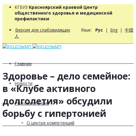
КГБУЗ
Красноярский краевой Центр
общественного здоровья и медицинской
профилактики
Версия для слабовидящих
Язык:
Рус
|
Eng
|
中国
人
Главная
Здоровье – дело семейное:
Новости
в «Клубе активного
долголетия» обсудили
РЦ компетенций
борьбу с гипертонией
О центре компетенций