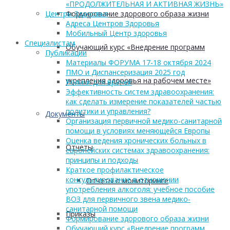
«ПРОДОЛЖИТЕЛЬНАЯ И АКТИВНАЯ ЖИЗНЬ»
Формирование здорового образа жизни
Центры Здоровья
Адреса Центров Здоровья
Мобильный Центр здоровья
Cпециалистам
Обучающий курс «Внедрение программ
Публикации
Материалы ФОРУМА 17-18 октября 2024
ПМО и Диспансеризация 2025 год
укрепления здоровья на рабочем месте»
Ролики для врачей
Эффективность систем здравоохранения:
как сделать измерение показателей частью
политики и управления?
Документы
Организация первичной медико-санитарной
помощи в условиях меняющейся Европы
Оценка ведения хронических больных в
Отчеты
европейских системах здравоохранения:
принципы и подходы
Краткое профилактическое
консультирование в отношении
Отчеты о мониторинге
употребления алкоголя: учебное пособие
ВОЗ для первичного звена медико-
санитарной помощи
Приказы
Формирование здорового образа жизни
Обучающий курс «Внедрение программ